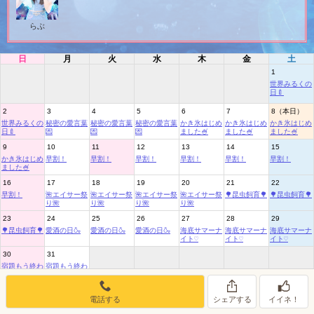
女の子ログイン
静岡
関東
お店のURLをコピー
らぶ
東海
店舗ログイン
関西
日
月
火
水
木
金
土
1
中四国
新規会員登録
九州
世界みるくの
日🍼
2
3
4
5
6
7
8（本日）
沖縄
全国TOP
世界みるくの
秘密の愛言葉
秘密の愛言葉
秘密の愛言葉
かき氷はじめ
かき氷はじめ
かき氷はじめ
日🍼
💌
💌
💌
ました🍧
ました🍧
ました🍧
9
10
11
12
13
14
15
かき氷はじめ
早割！
早割！
早割！
早割！
早割！
早割！
ました🍧
16
17
18
19
20
21
22
早割！
🌺エイサー祭
🌺エイサー祭
🌺エイサー祭
🌺エイサー祭
🌳昆虫飼育🌳
🌳昆虫飼育🌳
り🌺
り🌺
り🌺
り🌺
23
24
25
26
27
28
29
🌳昆虫飼育🌳
愛酒の日🍶
愛酒の日🍶
愛酒の日🍶
海底サマーナ
海底サマーナ
海底サマーナ
イト♡
イト♡
イト♡
30
31
宿題もう終わ
宿題もう終わ
った？
った？
電話する
シェアする
イイネ！
8月のイベントリスト