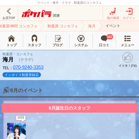
イベント - 海月・クラゲ - 秋葉原のコンカフェ
関東
お店TOP
他の地域
ログイン
イベント
秋葉原/神田 コンカフェ
秋葉原 コンカフェ
海月
167
トップ
スタッフ
ブログ
システム
口コミ
メニュー
秋葉原・コンカフェ
海月
（クラゲ）
イイネ！(
)
74
070-9240-3353
TEL：
インボイス制度登録店
8月のイベント
北海道
東北
8月誕生日のスタッフ
このお店をシェアする
10日
甲信越
会員ログイン
北陸
LINE
X (旧Twitter)