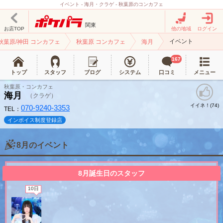
イベント - 海月・クラゲ - 秋葉原のコンカフェ
関東
お店TOP
他の地域
ログイン
イベント
秋葉原/神田 コンカフェ
秋葉原 コンカフェ
海月
167
トップ
スタッフ
ブログ
システム
口コミ
メニュー
秋葉原・コンカフェ
海月
（クラゲ）
イイネ！(
)
74
070-9240-3353
TEL：
インボイス制度登録店
8月のイベント
北海道
東北
8月誕生日のスタッフ
このお店をシェアする
10日
甲信越
会員ログイン
北陸
LINE
X (旧Twitter)