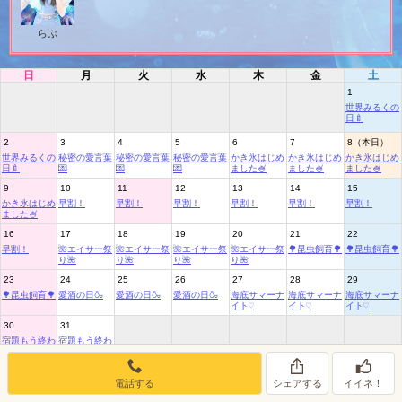
女の子ログイン
静岡
関東
お店のURLをコピー
らぶ
東海
店舗ログイン
関西
日
月
火
水
木
金
土
1
中四国
新規会員登録
九州
世界みるくの
日🍼
2
3
4
5
6
7
8（本日）
沖縄
全国TOP
世界みるくの
秘密の愛言葉
秘密の愛言葉
秘密の愛言葉
かき氷はじめ
かき氷はじめ
かき氷はじめ
日🍼
💌
💌
💌
ました🍧
ました🍧
ました🍧
9
10
11
12
13
14
15
かき氷はじめ
早割！
早割！
早割！
早割！
早割！
早割！
ました🍧
16
17
18
19
20
21
22
早割！
🌺エイサー祭
🌺エイサー祭
🌺エイサー祭
🌺エイサー祭
🌳昆虫飼育🌳
🌳昆虫飼育🌳
り🌺
り🌺
り🌺
り🌺
23
24
25
26
27
28
29
🌳昆虫飼育🌳
愛酒の日🍶
愛酒の日🍶
愛酒の日🍶
海底サマーナ
海底サマーナ
海底サマーナ
イト♡
イト♡
イト♡
30
31
宿題もう終わ
宿題もう終わ
った？
った？
電話する
シェアする
イイネ！
8月のイベントリスト