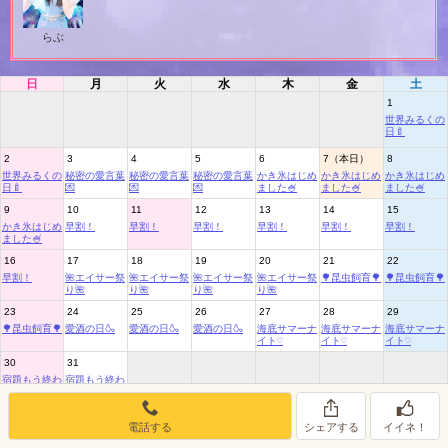
女の子ログイン
静岡
関東
お店のURLをコピー
らぶ
東海
店舗ログイン
関西
日
月
火
水
木
金
土
1
中四国
新規会員登録
九州
世界みるくの
日🍼
2
3
4
5
6
7（本日）
8
沖縄
全国TOP
世界みるくの
秘密の愛言葉
秘密の愛言葉
秘密の愛言葉
かき氷はじめ
かき氷はじめ
かき氷はじめ
日🍼
💌
💌
💌
ました🍧
ました🍧
ました🍧
9
10
11
12
13
14
15
かき氷はじめ
早割！
早割！
早割！
早割！
早割！
早割！
ました🍧
16
17
18
19
20
21
22
早割！
🌺エイサー祭
🌺エイサー祭
🌺エイサー祭
🌺エイサー祭
🌳昆虫飼育🌳
🌳昆虫飼育🌳
り🌺
り🌺
り🌺
り🌺
23
24
25
26
27
28
29
🌳昆虫飼育🌳
愛酒の日🍶
愛酒の日🍶
愛酒の日🍶
海底サマーナ
海底サマーナ
海底サマーナ
イト♡
イト♡
イト♡
30
31
宿題もう終わ
宿題もう終わ
った？
った？
電話する
シェアする
イイネ！
8月のイベントリスト