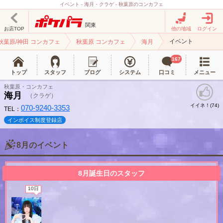
イベント - 海月・クラゲ - 秋葉原のコンカフェ
関東
お店TOP
他の地域
ログイン
イベント
秋葉原/神田 コンカフェ
秋葉原 コンカフェ
海月
167
トップ
スタッフ
ブログ
システム
口コミ
メニュー
秋葉原・コンカフェ
海月
（クラゲ）
イイネ！(
)
74
070-9240-3353
TEL：
インボイス制度登録店
8月のイベント
北海道
東北
8月誕生日のスタッフ
このお店をシェアする
10日
甲信越
会員ログイン
北陸
LINE
X (旧Twitter)