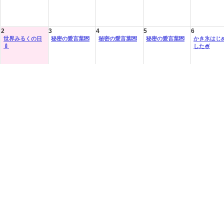
2
3
4
5
6
世界みるくの日
秘密の愛言葉💌
秘密の愛言葉💌
秘密の愛言葉💌
かき氷はじ
🍼
した🍧
9
10
11
12
13
かき氷はじめま
早割！
早割！
早割！
早割！
した🍧
16
17
18
19
20
早割！
🌺エイサー祭り
🌺エイサー祭り
🌺エイサー祭り
🌺エイサー
🌺
🌺
🌺
🌺
23
24
25
26
27
🌳昆虫飼育🌳
愛酒の日🍶
愛酒の日🍶
愛酒の日🍶
海底サマー
ト♡
30
31
宿題もう終わっ
宿題もう終わっ
た？
た？