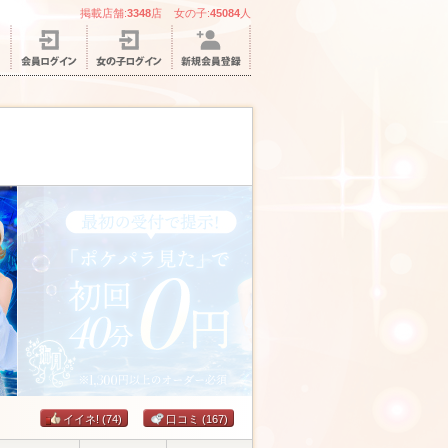
掲載店舗:
3348
店 女の子:
45084
人
イイネ!
(74)
口コミ
(167)