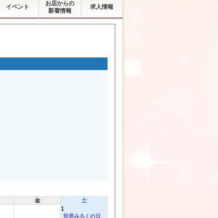
お店からの
イベント
求人情報
新着情報
金
土
1
世界みるくの日