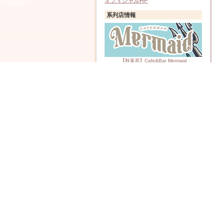
オフィシャルHP
系列店情報
【秋葉原】Cafe&Bar Mermaid
【秋葉原】Cafe&Bar あるこほりっく
【秋葉原】幽遊屋敷～霊女編～
【秋葉原】#Melt asleep