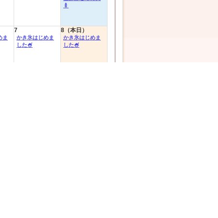
🍼
7
8（本日）
めま
かき氷はじめま
かき氷はじめま
した🍧
した🍧
14
15
早割！
早割！
21
22
祭り
🌳昆虫飼育🌳
🌳昆虫飼育🌳
28
29
ナイ
海底サマーナイ
海底サマーナイ
ト♡
ト♡