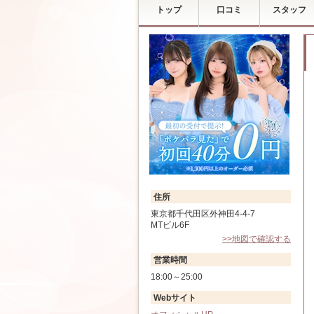
トップ
口コミ
スタッフ
住所
東京都千代田区外神田4-4-7
MTビル6F
>>地図で確認する
営業時間
18:00～25:00
Webサイト