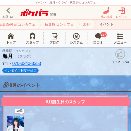
イベント - 海月・クラゲ - 秋葉原のコンカフェ
関東
お店TOP
他の地域
ログイン
イベント
秋葉原/神田 コンカフェ
秋葉原 コンカフェ
海月
167
トップ
スタッフ
ブログ
システム
口コミ
メニュー
秋葉原・コンカフェ
海月
（クラゲ）
イイネ！(
)
74
070-9240-3353
TEL：
インボイス制度登録店
8月のイベント
北海道
東北
8月誕生日のスタッフ
このお店をシェアする
10日
甲信越
会員ログイン
北陸
LINE
X (旧Twitter)