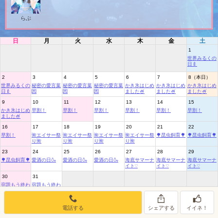
女の子ログイン
静岡
関東
お店のURLをコピー
らぶ
東海
店舗ログイン
関西
日
月
火
水
木
金
土
1
中四国
新規会員登録
九州
世界みるくの
日🍼
2
3
4
5
6
7
8（本日）
沖縄
全国TOP
世界みるくの
秘密の愛言葉
秘密の愛言葉
秘密の愛言葉
かき氷はじめ
かき氷はじめ
かき氷はじめ
日🍼
💌
💌
💌
ました🍧
ました🍧
ました🍧
9
10
11
12
13
14
15
かき氷はじめ
早割！
早割！
早割！
早割！
早割！
早割！
ました🍧
16
17
18
19
20
21
22
早割！
🌺エイサー祭
🌺エイサー祭
🌺エイサー祭
🌺エイサー祭
🌳昆虫飼育🌳
🌳昆虫飼育🌳
り🌺
り🌺
り🌺
り🌺
23
24
25
26
27
28
29
🌳昆虫飼育🌳
愛酒の日🍶
愛酒の日🍶
愛酒の日🍶
海底サマーナ
海底サマーナ
海底サマーナ
イト♡
イト♡
イト♡
30
31
宿題もう終わ
宿題もう終わ
った？
った？
電話する
シェアする
イイネ！
8月のイベントリスト