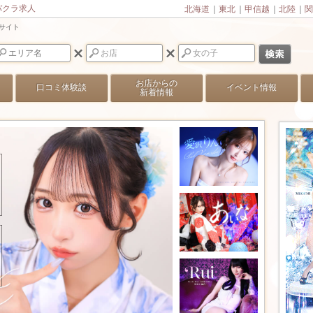
バクラ求人
北海道
｜
東北
｜
甲信越
｜
北陸
｜
関
ラサイト
お店からの
口コミ体験談
イベント情報
新着情報