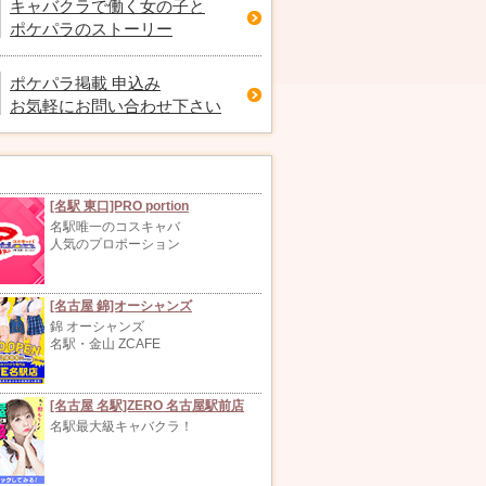
キャバクラで働く女の子と
ポケパラのストーリー
ポケパラ掲載 申込み
お気軽にお問い合わせ下さい
[名駅 東口]PRO portion
名駅唯一のコスキャバ
人気のプロポーション
綾華
わかな
ε.*ʚ涼ɞ*.з
SE 松阪
Snack&Bar X 456 in 星ヶ丘
ACTORY
mrs.J 柴田
阪
名古屋 星ヶ丘
名古屋 金山
柴田
[名古屋 錦]オーシャンズ
錦 オーシャンズ
名駅・金山 ZCAFE
[名古屋 名駅]ZERO 名古屋駅前店
名駅最大級キャバクラ！
16(日)