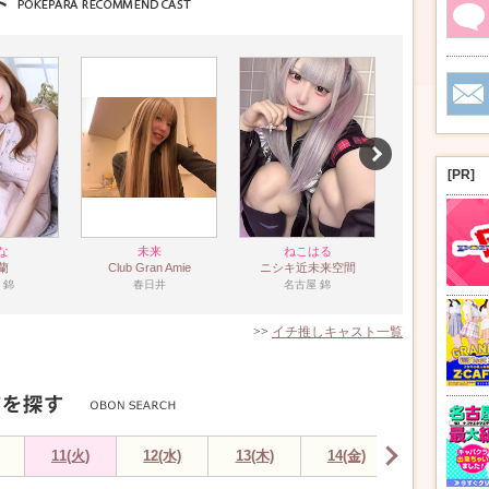
[PR]
な
未来
ねこはる
ゆう
b蘭
Club Gran Amie
ニシキ近未来空間
ELENA HOU
 錦
春日井
名古屋 錦
三重 松
>>
イチ推しキャスト一覧
11(火)
12(水)
13(木)
14(金)
15(土)