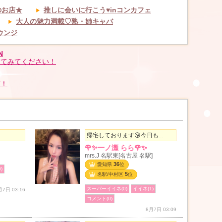
のお店★
推しに会いに行こう♥inコンカフェ
大人の魅力満載♡熟・姉キャバ
ウンジ
N
してみてください！
店！
帰宅しております😘今日も...
🌹✨一ノ瀬 らら🌹✨
mrs.J 名駅東[名古屋 名駅]
36
愛知県
位
)
5
名駅/中村区
位
スーパーイイネ(0)
イイネ(1)
月7日 03:16
コメント(0)
8月7日 03:09