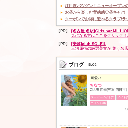
注目度バツグン！ニューオープン
お昼から楽しむ背徳感♡昼キャバ
クーポンでお得に遊べるクラブ/ラ
【PR】
[名古屋 名駅]Girls bar MILLIO
気になる方はここをクリック 
【PR】
[安城]club SOLEIL
三河屈指の厳選美女が 集う名
可愛い
ちなつ
CLUB 四季[三重 四日市]
スーパーイイネ(0)
イイネ(0
コメント(0)
8