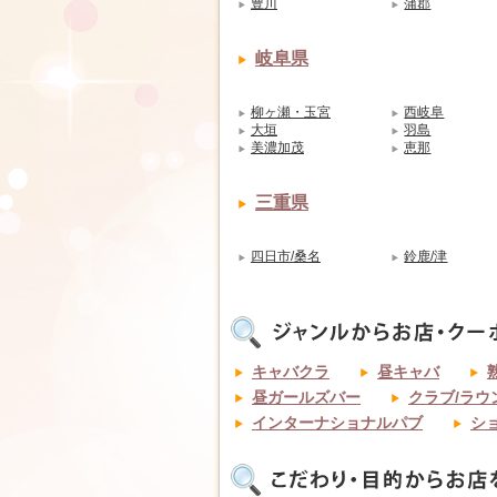
豊川
蒲郡
岐阜県
柳ヶ瀬・玉宮
西岐阜
大垣
羽島
美濃加茂
恵那
三重県
四日市/桑名
鈴鹿/津
キャバクラ
昼キャバ
昼ガールズバー
クラブ/ラウ
インターナショナルパブ
シ