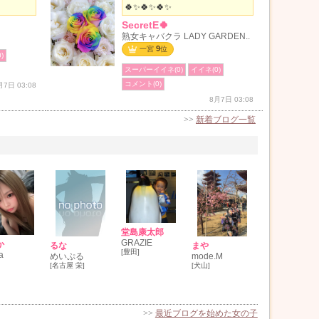
🍀✨🍀✨🍀✨
SecretE🍀
熟女キャバクラ LADY GARDEN..
9
一宮
位
)
スーパーイイネ(0)
イイネ(0)
コメント(0)
月7日 03:08
8月7日 03:08
>>
新着ブログ一覧
堂島康太郎
GRAZIE
か
まや
るな
[豊田]
a
mode.M
めいぷる
[犬山]
[名古屋 栄]
>>
最近ブログを始めた女の子