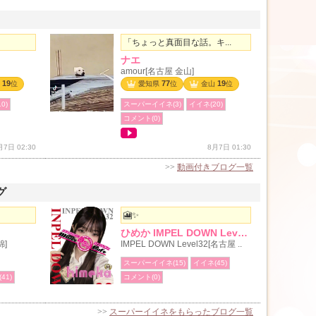
「ちょっと真面目な話。キ...
ナエ
amour[名古屋 金山]
19
77
19
位
愛知県
位
金山
位
0)
スーパーイイネ(3)
イイネ(20)
コメント(0)
月7日 02:30
8月7日 01:30
>>
動画付きブログ一覧
グ
🎦✨
ひめか IMPEL DOWN Level32
錦]
IMPEL DOWN Level32[名古屋 ..
スーパーイイネ(15)
イイネ(45)
41)
コメント(0)
>>
スーパーイイネをもらったブログ一覧