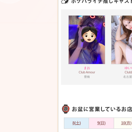
まお
ゆい
Club Amour
Clu
豊橋
名古屋
8(土)
9(日)
10(月)