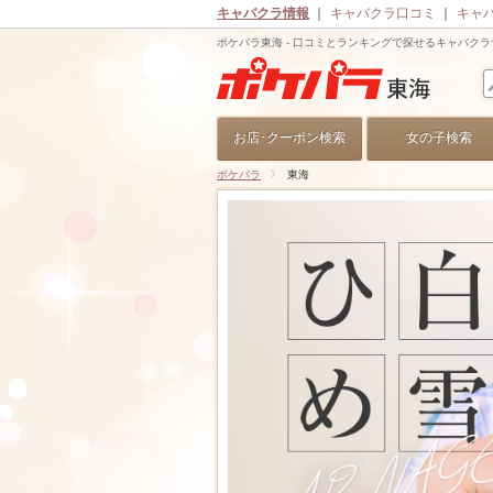
キャバクラ情報
｜
キャバクラ口コミ
｜
キャ
ポケパラ東海 - 口コミとランキングで探せるキャバク
お店･クーポン検索
女の子検索
ポケパラ
東海