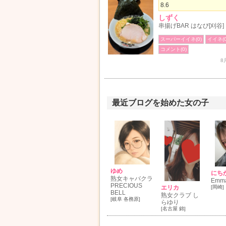
8.6
しずく
串揚げBAR はなび[刈谷]
スーパーイイネ(0)
イイネ(0
コメント(0)
8
最近ブログを始めた女の子
ゆめ
にち
熟女キャバクラ
Emm
PRECIOUS
エリカ
[岡崎]
BELL
熟女クラブ し
[岐阜 各務原]
らゆり
[名古屋 錦]