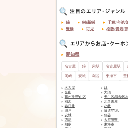
錦
栄/新栄
千種/今池/
豊橋
可児
松阪/愛宕/
愛知県
名古屋
錦
栄駅
名古屋駅
岡崎
安城
刈谷
東海市
豊
名古屋
錦
金山
大須
藤が丘/守山区
天白区/瑞穂区/
稲沢
北名古屋
春日井
小牧
瀬戸
日進/赤池
安城
刈谷
西尾
大府/豊明
知多
東海市