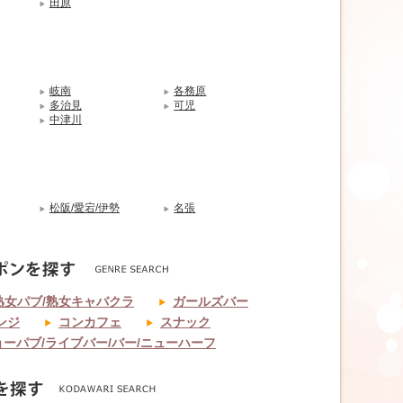
田原
岐南
各務原
多治見
可児
中津川
松阪/愛宕/伊勢
名張
熟女パブ/熟女キャバクラ
ガールズバー
ンジ
コンカフェ
スナック
ョーパブ/ライブバー/バー/ニューハーフ