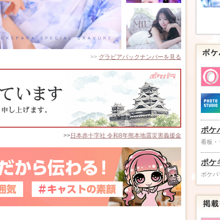
>>
グラビアバックナンバーを見る
ポケ
>>
日本赤十字社 令和8年熊本地震災害義援金
看板・
ポケ
ポケパ