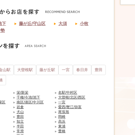
池下
藤が丘/守山区
大須
小牧
伊勢
金山駅
大曽根駅
藤が丘駅
一宮
春日井
豊田
橋
栄/新栄
名駅/中村区
千種/今池/池下
大曽根/北区/西区
緑区
南区/港区/中川区
一宮
岩倉
愛西/蟹江/弥富
犬山
尾張旭
豊田
岡崎
知立
高浜
半田
東浦
常滑
豊橋