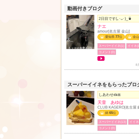
動画付きブログ
2日目です(｡･ᴗ･)_🍵
ナエ
amour[名古屋 金山]
77
愛知県
位
金山
スーパーイイネ(1)
イイネ(1
コメント(0)
8
スーパーイイネをもらったブロ
しあわせ🍰🎀
天音 あゆは
CLUB KAGERO[名古屋 
65
錦
位
スーパーイイネ(13)
イイネ(
コメント(0)