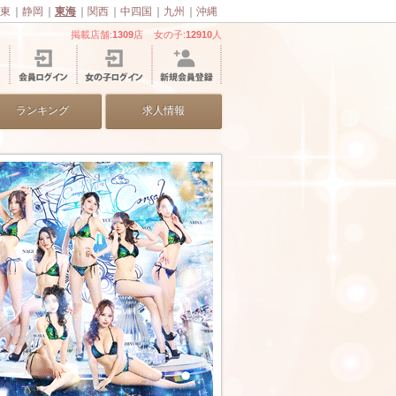
東
｜
静岡
｜
東海
｜
関西
｜
中四国
｜
九州
｜
沖縄
掲載店舗:
1309
店 女の子:
12910
人
ランキング
求人情報