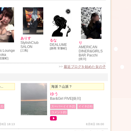
ありす
るな
り
StylishClub
DEALUME
SALON
AMERICAN
[静岡 常磐町]
ts Lounge
[三島]
DINER&GIRLS
uoka
BAR Pacchi
紺屋町]
[掛川]
>>
最近ブログを始めた女の子
..
海派？山派？
ゆう
Bar&Girl FIVE[掛川]
2)
スーパーイイネ(2)
イイネ(19)
コメント(0)
月8日 18:13
8月8日 06:00