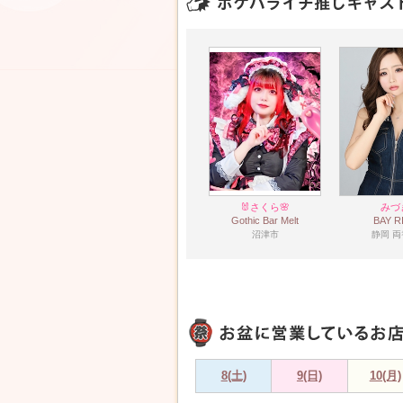
🐰さくら🌸
みづ
Gothic Bar Melt
BAY R
沼津市
静岡 
8(土)
9(日)
10(月)