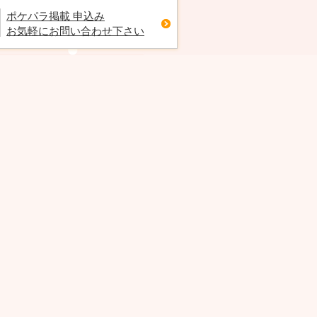
ポケパラ掲載 申込み
お気軽にお問い合わせ下さい
りほ
りり
そら‪☾·̩͙꙳
RETICE
Club 摩天楼
Hearts Lounge Shi
富士
静岡 両替町
静岡 紺屋町
16(日)