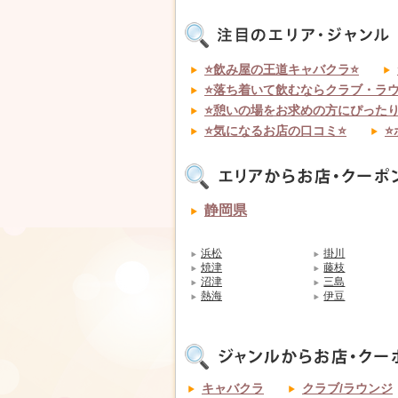
⭐飲み屋の王道キャバクラ⭐
⭐落ち着いて飲むならクラブ・ラウ
⭐憩いの場をお求めの方にぴった
⭐気になるお店の口コミ⭐
⭐
静岡県
浜松
掛川
焼津
藤枝
沼津
三島
熱海
伊豆
キャバクラ
クラブ/ラウンジ