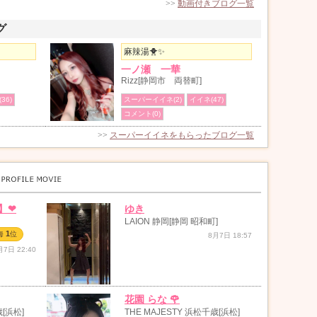
>>
動画付きブログ一覧
グ
麻辣湯🐥✨
一ノ瀬 一華
Rizz[静岡市 両替町]
36)
スーパーイイネ(2)
イイネ(47)
コメント(0)
>>
スーパーイイネをもらったブログ一覧
❤︎
ゆき
LAION 静岡[静岡 昭和町]
1
海
位
8月7日 18:57
月7日 22:40
花園 らな 🌹
歳[浜松]
THE MAJESTY 浜松千歳[浜松]