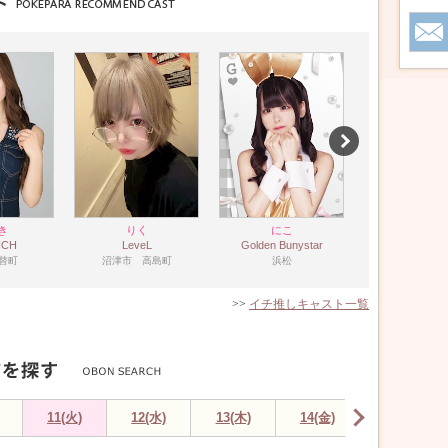
き
りく
にこ
すず
ICH
LeveL
Golden Bunystar
D3
両替町
沼津市 高島町
浜松
浜松
>>
イチ推しキャスト一覧
11(火)
12(水)
13(木)
14(金)
15(土)