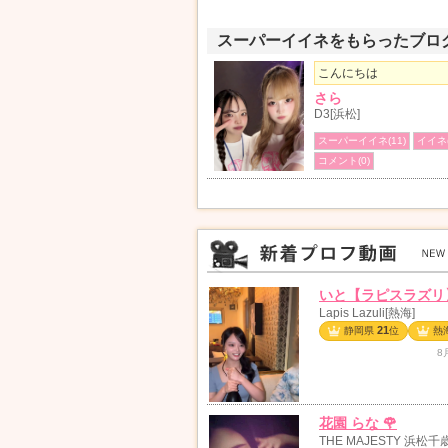
スーパーイイネをもらったブロ
こんにちは
さら
D3[浜松]
スーパーイイネ(11)
イイネ(
コメント(0)
いと【ラピスラズリ】
Lapis Lazuli[熱海]
21
静岡県
位
熱
8
花園 らな 🌹
THE MAJESTY 浜松千