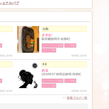
ショナルパブ
出勤
さやか
駿府嬢[静岡市 紺屋町]
)
スーパーイイネ(0)
イイネ(0)
コメント(0)
月8日 19:54
8月8日 19:53
8.8
める
DEAREST 静岡店[静岡 両替町..
)
スーパーイイネ(0)
イイネ(0)
コメント(0)
月8日 19:52
8月8日 19:50
>>
新着ブログ一覧