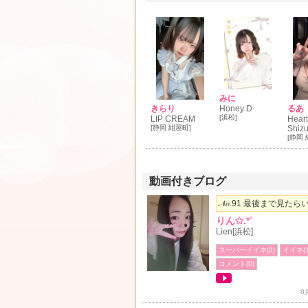
みに
きらり
Honey D
るあ
[浜松]
LIP CREAM
Hear
[静岡 紺屋町]
Shiz
[静岡 
動画付きブログ
𝒩𝑜.91 最後まで見たらい.
りん✩.*˚
Lien[浜松]
スーパーイイネ(2)
イイネ(1
コメント(0)
8