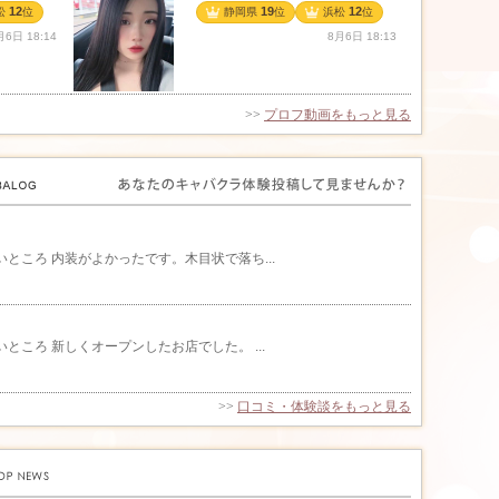
12
19
12
松
位
静岡県
位
浜松
位
月6日 18:14
8月6日 18:13
>>
プロフ動画をもっと見る
いところ 内装がよかったです。木目状で落ち...
ところ 新しくオープンしたお店でした。 ...
>>
口コミ・体験談をもっと見る