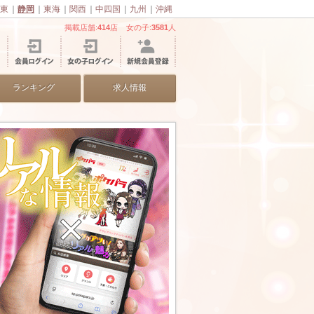
東
｜
静岡
｜
東海
｜
関西
｜
中四国
｜
九州
｜
沖縄
掲載店舗:
414
店 女の子:
3581
人
ランキング
求人情報