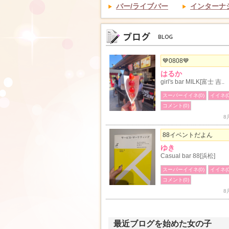
バー/ライブバー
インターナ
💙0808💙
はるか
girl's bar MILK[富士 吉..
スーパーイイネ(0)
イイネ(0
コメント(0)
8
88イベントだよん
ゆき
Casual bar 88[浜松]
スーパーイイネ(0)
イイネ(0
コメント(0)
8
最近ブログを始めた女の子