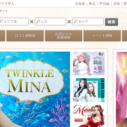
バクラ求人
北海道
｜
東北
｜
甲信越
｜
北陸
｜
関
ラサイト
お店からの
口コミ体験談
イベント情報
新着情報