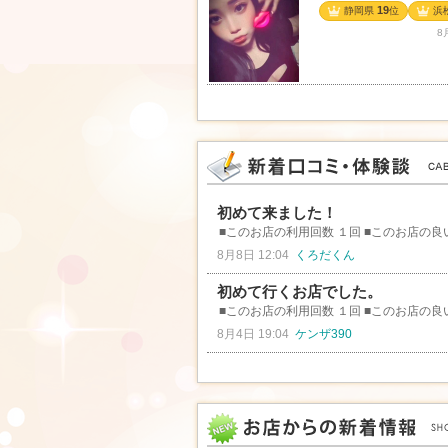
19
静岡県
位
浜
8
初めて来ました！
■このお店の利用回数 １回 ■このお店の良
8月8日 12:04
くろだくん
初めて行くお店でした。
■このお店の利用回数 １回 ■このお店の良い
8月4日 19:04
ケンザ390