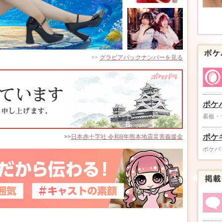
>>
グラビアバックナンバーを見る
ポケ
看板・
ポケ
>>
日本赤十字社 令和8年熊本地震災害義援金
ポケパ