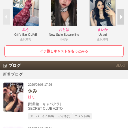
みう
おとは
まいか
Girl's Bar OLIVE
New Style Square ling
Usagi
金沢片町
小松駅
金沢片町
イチ推しキャストをもっとみる
ブログ
BLOG
新着ブログ
2026/08/08 17:26
休み
北海道
東北
はな
[総曲輪・キャバクラ]
甲信越
会員ログイン
北陸
SECRET CLUB AZITO
スーパーイイネ(0)
イイネ(0)
コメント(0)
関東
女の子ログイン
静岡