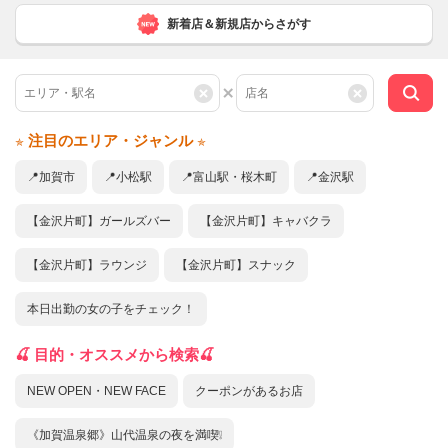
新着店＆新規店からさがす
✯ 注目のエリア・ジャンル ✯
📍加賀市
📍小松駅
📍富山駅・桜木町
📍金沢駅
【金沢片町】ガールズバー
【金沢片町】キャバクラ
【金沢片町】ラウンジ
【金沢片町】スナック
本日出勤の女の子をチェック！
🍒 目的・オススメから検索🍒
NEW OPEN・NEW FACE
クーポンがあるお店
《加賀温泉郷》山代温泉の夜を満喫❕