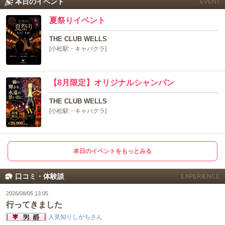
本日のイベント
EVENT
夏祭りイベント
THE CLUB WELLS
[小松駅・キャバクラ]
【8月限定】オリジナルシャンパン
THE CLUB WELLS
[小松駅・キャバクラ]
本日のイベントをもっとみる
口コミ・体験談
EXPERIENCE
2026/08/05 13:05
行ってきました
人見知りしがちさん