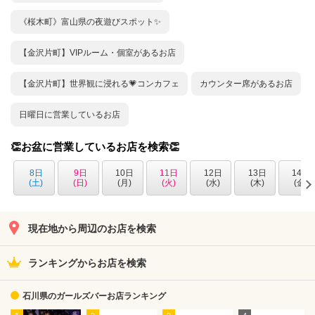
《桜木町》富山県の夜遊びスポット✨
【金沢片町】VIPルーム・個室があるお店
【金沢片町】世界観に浸れる💗コンカフェ
カウンター席があるお店
日曜日に営業しているお店
👏お盆に営業しているお店を検索👏
8日
9日
10日
11日
12日
13日
14日
(土)
(日)
(月)
(火)
(水)
(木)
(金)
現在地から周辺のお店を検索
ランキングからお店を検索
石川県のガールズバーお店ランキング