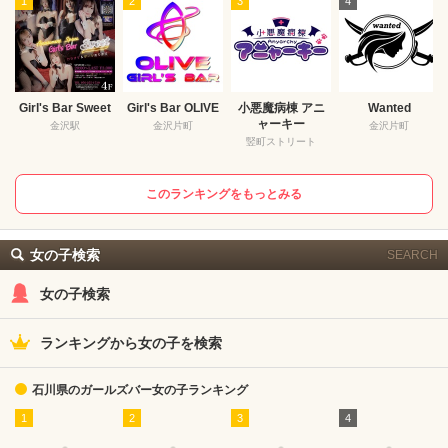
1
2
3
4
Girl's Bar Sweet
Girl's Bar OLIVE
小悪魔病棟 アニ
Wanted
ャーキー
金沢駅
金沢片町
金沢片町
竪町ストリート
このランキングをもっとみる
女の子検索
SEARCH
女の子検索
ランキングから女の子を検索
石川県のガールズバー女の子ランキング
1
2
3
4