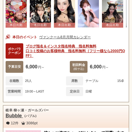
本日のイベント
ヴァンクール8月月間カレンダー
ブログ指名＆インスタ指名特典 指名料無料
ポケパラ
口コミ投稿のお客様特典 指名料無料［フリー様なら2000円O
クーポン
FF］
初回料金
6,000
6,000
予算目安
円～
円～
(税サ込)
在籍数
25人
席数
テーブル
15卓
営業時間
19:00～LAST
定休日
日曜
岐阜 柳ヶ瀬・ガールズバー
Bubble
(バブル)
12件
3086pt