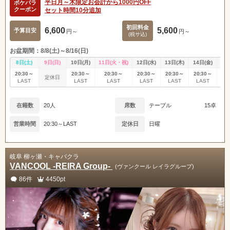
平日月～木限定お会計から1000円OFF
ポケパラ
クーポン
セット時間10分追加
初回料金
6,600
5,600
予算目安
円～
円～
(税サ込)
お盆期間：8/8(土)～8/16(日)
8日(土)
9日(日)
10日(月)
11日(火・祝)
12日(水)
13日(木)
14日(金)
15
20:30～
20:30～
20:30～
20:30～
20:30～
20:30～
20
定休日
LAST
LAST
LAST
LAST
LAST
LAST
L
在籍数
20人
席数
テーブル
15卓
営業時間
20:30～LAST
定休日
日曜
岐阜 柳ヶ瀬・キャバクラ
VANCOOL -REIRA Group-
(ヴァンクール レイラグループ)
86件
4450pt