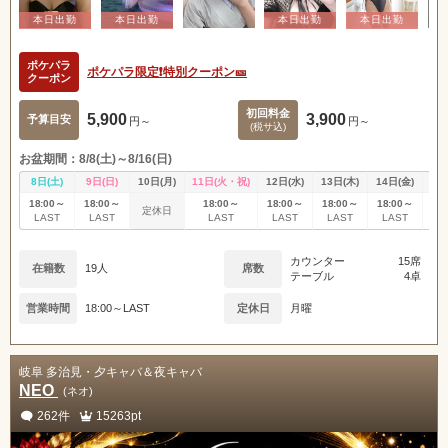
ポケパラ
ポケパラ限定❗️特別クーポン🎫
クーポン
初回料金
5,900
3,900
予算目安
円～
円～
(税サ込)
お盆期間：8/8(土)～8/16(日)
8日(土)
9日(日)
10日(月)
11日(火・祝)
12日(水)
13日(木)
14日(金)
15
18:00～
18:00～
18:00～
18:00～
18:00～
18:00～
18
定休日
LAST
LAST
LAST
LAST
LAST
LAST
L
カウンター
15席
在籍数
19人
席数
テーブル
4卓
営業時間
18:00～LAST
定休日
月曜
岐阜 多治見・夕キャバ＆夜キャバ
NEO
(ネオ)
262件
15263pt