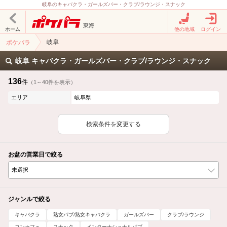
岐阜のキャバクラ・ガールズバー・クラブ/ラウンジ・スナック
東海
ホーム
他の地域
ログイン
岐阜
ポケパラ
岐阜 キャバクラ・ガールズバー・クラブ/ラウンジ・スナック
136
件
（1～40件を表示）
エリア
岐阜県
検索条件を変更する
お盆の営業日で絞る
ジャンルで絞る
キャバクラ
熟女パブ/熟女キャバクラ
ガールズバー
クラブ/ラウンジ
コンカフェ
スナック
インターナショナルパブ