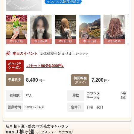
インボイス制度登録店
本日のイベント
団体様割引始まりました✨✨✨
ポケパラ
★1セット90分6,000円★
クーポン
初回料金
8,400
7,200
予算目安
円～
円～
(税サ込)
カウンター
5席
在籍数
12人
席数
テーブル
6卓
営業時間
20:00～LAST
定休日
日曜、祝日
岐阜 柳ヶ瀬・熟女パブ/熟女キャバクラ
mrs.J 柳ヶ瀬
(ミセスジェイ ヤナガセ)