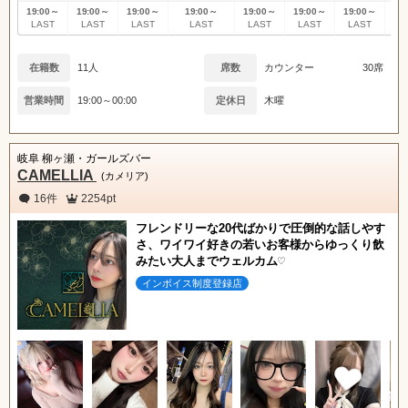
19:00～
19:00～
19:00～
19:00～
19:00～
19:00～
19:00～
19
LAST
LAST
LAST
LAST
LAST
LAST
LAST
L
在籍数
11人
席数
カウンター
30席
営業時間
19:00～00:00
定休日
木曜
岐阜 柳ヶ瀬・ガールズバー
CAMELLIA
(カメリア)
16件
2254pt
フレンドリーな20代ばかりで圧倒的な話しやす
さ、ワイワイ好きの若いお客様からゆっくり飲
みたい大人までウェルカム♡
インボイス制度登録店