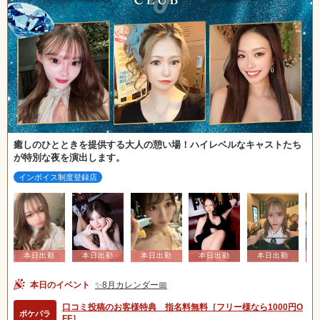
癒しのひとときを提供する大人の憩い場！ハイレベルなキャストたち
が特別な夜を演出します。
インボイス制度登録店
北海道
東北
甲信越
会員ログイン
北陸
本日のイベント
✨8月カレンダー📅
口コミ投稿のお客様特典 指名料無料［フリー様なら1000円O
ポケパラ
FF］