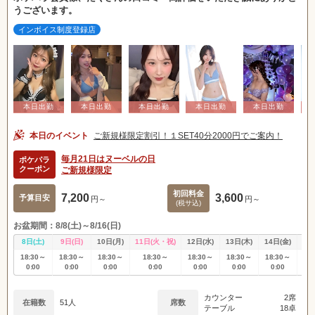
うございます。
インボイス制度登録店
本日のイベント
ご新規様限定割引！１SET40分2000円でご案内！
毎月21日はヌーベルの日
ポケパラ
クーポン
ご新規様限定
初回料金
7,200
3,600
予算目安
円～
円～
(税サ込)
お盆期間：8/8(土)～8/16(日)
8日(土)
9日(日)
10日(月)
11日(火・祝)
12日(水)
13日(木)
14日(金)
15
18:30～
18:30～
18:30～
18:30～
18:30～
18:30～
18:30～
18
0:00
0:00
0:00
0:00
0:00
0:00
0:00
0
カウンター
2席
在籍数
51人
席数
テーブル
18卓