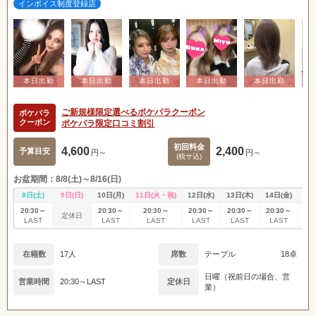
インボイス制度登録店
ご新規様限定選べるポケパラクーポン
ポケパラ
クーポン
ポケパラ限定口コミ割引
初回料金
4,600
2,400
予算目安
円～
円～
(税サ込)
お盆期間：8/8(土)～8/16(日)
8日(土)
9日(日)
10日(月)
11日(火・祝)
12日(水)
13日(木)
14日(金)
15
20:30～
20:30～
20:30～
20:30～
20:30～
20:30～
20
定休日
LAST
LAST
LAST
LAST
LAST
LAST
L
在籍数
17人
席数
テーブル
18卓
日曜（祝前日の場合、営
営業時間
20:30～LAST
定休日
業）