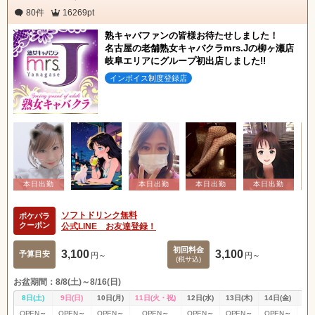
80件
16269pt
熟キャバファンの皆様お待たせしました！
名古屋の老舗熟女キャバクラmrs.Jの柳ヶ瀬店
岐阜エリアにグループ初出店しました!!
インボイス制度登録店
ソフトドリンク無料
ポケパラ
クーポン
公式LINE お友達登録！
初回料金
3,100
3,100
予算目安
円～
円～
(税サ込)
お盆期間：8/8(土)～8/16(日)
8日(土)
9日(日)
10日(月)
11日(火・祝)
12日(水)
13日(木)
14日(金)
15
～
～
～
～
～
～
～
OPEN
OPEN
OPEN
OPEN
OPEN
OPEN
OPEN
OP