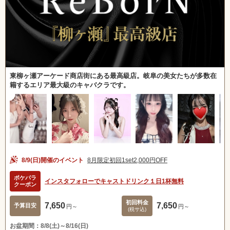
東柳ヶ瀬アーケード商店街にある最高級店。岐阜の美女たちが多数在
籍するエリア最大級のキャバクラです。
8/9(日)開催のイベント
8月限定初回1set2,000円OFF
ポケパラ
インスタフォローでキャストドリンク１日1杯無料
クーポン
初回料金
7,650
7,650
予算目安
円～
円～
(税サ込)
お盆期間：8/8(土)～8/16(日)