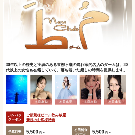
30年以上の歴史と実績のある東柳ヶ瀬の隠れ家的名店のダームは、30
代以上の女性も在籍していて、落ち着いた癒しの時間を提供します。
ご新規様ビール飲み放題
ポケパラ
クーポン
新規のお客様特典
初回料金
5,500
5,500
予算目安
円～
円～
(税サ込)