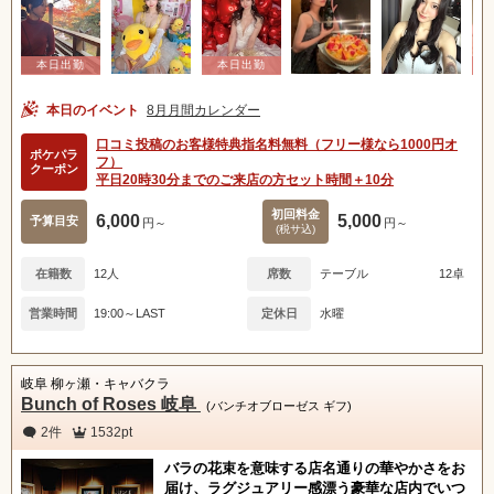
本日のイベント
8月月間カレンダー
口コミ投稿のお客様特典指名料無料（フリー様なら1000円オ
ポケパラ
フ）
クーポン
平日20時30分までのご来店の方セット時間＋10分
初回料金
6,000
5,000
予算目安
円～
円～
(税サ込)
在籍数
12人
席数
テーブル
12卓
営業時間
19:00～LAST
定休日
水曜
岐阜 柳ヶ瀬・キャバクラ
Bunch of Roses 岐阜
(バンチオブローゼス ギフ)
2件
1532pt
バラの花束を意味する店名通りの華やかさをお
届け、ラグジュアリー感漂う豪華な店内でいつ