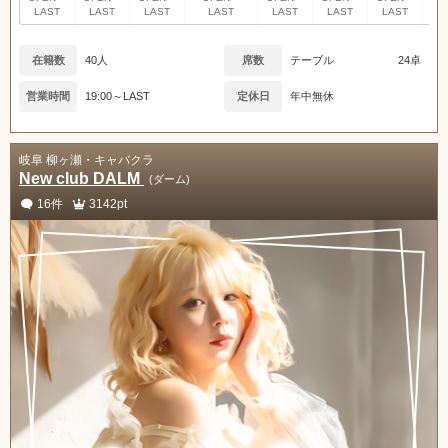
LAST
LAST
LAST
LAST
LAST
LAST
LAST
L
在籍数
40人
席数
テーブル
24卓
営業時間
19:00～LAST
定休日
年中無休
岐阜 柳ヶ瀬・キャバクラ
New club DALM
(ダーム)
16件
3142pt