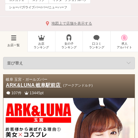
ショーパブ/ライブバー/バー/ニューハーフ
地図上で店舗を表示する
お店
女の子
口コミ
求人
お店一覧
ランキング
ランキング
ランキング
アルバイト
岐阜 玉宮・ガールズバー
ARK&LUNA 岐阜駅前店
(アークアンドルナ)
107件
13445pt