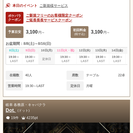
本日のイベント
ご新規様サービス
ご新規フリーのお客様限定クーポン
ポケパラ
クーポン
ご延長長長サービスクーポン
初回料金
3,100
3,100
予算目安
円～
円～
(税サ込)
お盆期間：8/8(土)～8/16(日)
8日(土)
9日(日)
10日(月)
11日(火・祝)
12日(水)
13日(木)
14日(金)
15
19:30～
19:30～
19:30～
19:30～
19:30～
19:30～
19
定休日
LAST
LAST
LAST
LAST
LAST
LAST
L
在籍数
40人
席数
テーブル
22卓
営業時間
19:30～LAST
定休日
月曜
岐阜 各務原・キャバクラ
Dot.
(ドット)
19件
4235pt