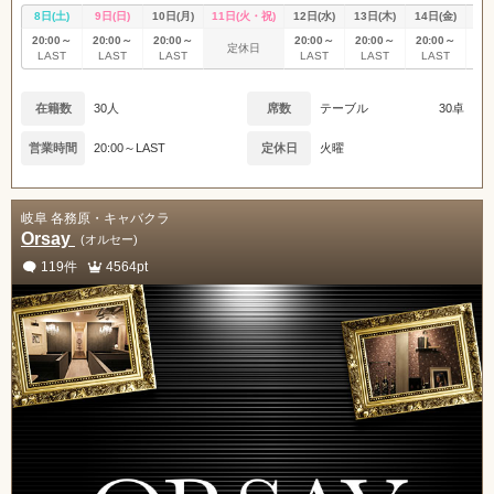
8日(土)
9日(日)
10日(月)
11日(火・祝)
12日(水)
13日(木)
14日(金)
15
20:00～
20:00～
20:00～
20:00～
20:00～
20:00～
20
定休日
LAST
LAST
LAST
LAST
LAST
LAST
L
在籍数
30人
席数
テーブル
30卓
営業時間
20:00～LAST
定休日
火曜
岐阜 各務原・キャバクラ
Orsay
(オルセー)
119件
4564pt