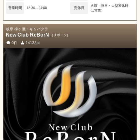
火曜（祝日・大型連休時
営業時間
18:30～24:00
定休日
は営業）
岐阜 柳ヶ瀬・キャバクラ
New Club ReBorN
(リボーン)
0件
14138pt