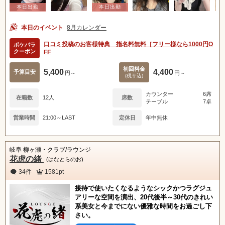
本日のイベント
8月カレンダー
口コミ投稿のお客様特典 指名料無料［フリー様なら1000円O
ポケパラ
クーポン
FF
初回料金
5,400
4,400
予算目安
円～
円～
(税サ込)
カウンター
6席
在籍数
12人
席数
テーブル
7卓
営業時間
21:00～LAST
定休日
年中無休
岐阜 柳ヶ瀬・クラブ/ラウンジ
花虎の緒
(はなとらのお)
34件
1581pt
接待で使いたくなるようなシックかつラグジュ
アリーな空間を演出、20代後半～30代のきれい
系美女と今までにない優雅な時間をお過ごし下
さい。