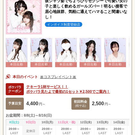
彼シャツ姿でちょっぴりセクシーで可愛い女の
子と楽しく飲めるガールズバー！明るい接客で
居心地抜群、気軽に通えてハマること間違いな
し！
インボイス制度登録店
本日のイベント
🎀コスプレイベント🎀
テキーラ1杯サービス！！
ポケパラ
クーポン
ポケパラ見たよで最初の1セット￥2,500でご案内！
初回料金
4,400
2,500
予算目安
円～
円～
(税サ込)
お盆期間：8/8(土)～8/16(日)
8日(土)
9日(日)
10日(月)
11日(火・祝)
12日(水)
13日(木)
14日(金)
15
20:00～
20:00～
20:00～
20:00～
20:00～
20:00～
20
定休日
LAST
LAST
LAST
LAST
LAST
LAST
L