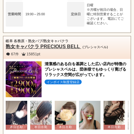
日曜
※月曜が祝日の場合、日
営業時間
19:00～25:00
定休日
曜に特別営業することが
ございます。 電話にてご
確認ください。
岐阜 各務原・熟女パブ/熟女キャバクラ
熟女キャバクラ PRECIOUS BELL
(プレシャスベル)
67件
15851pt
清潔感のある白を基調とした広い店内が特徴の
プレシャスベルは、団体様でもゆっくり寛げる
リラックス空間が広がっています。
インボイス制度登録店