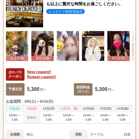
も以上に贅沢な時間をお過ごしください。
インボイス制度登録店
New coupon!!
ポケパラ
クーポン
Repeat coupon!!
初回料金
5,300
5,300
予算目安
円～
円～
(税サ込)
お盆期間：8/8(土)～8/16(日)
8日(土)
9日(日)
10日(月)
11日(火・祝)
12日(水)
13日(木)
14日(金)
15
19:00～
19:00～
19:00～
19:00～
19:00～
19:00～
19
定休日
1:00
1:00
1:00
1:00
1:00
1:00
1
在籍数
40人
席数
テーブル
19卓