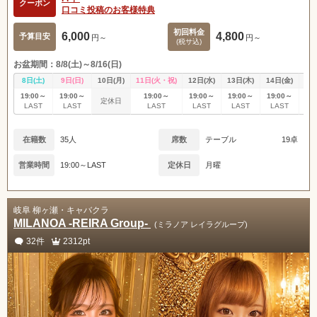
関東
女の子ログイン
静岡
クーポン
口コミ投稿のお客様特典
初回料金
6,000
4,800
予算目安
円～
円～
店舗ログイン
関西
東海
(税サ込)
お盆期間：8/8(土)～8/16(日)
中四国
新規会員登録
九州
8日(土)
9日(日)
10日(月)
11日(火・祝)
12日(水)
13日(木)
14日(金)
15
19:00～
19:00～
19:00～
19:00～
19:00～
19:00～
19
定休日
LAST
LAST
LAST
LAST
LAST
LAST
L
沖縄
全国TOP
在籍数
35人
席数
テーブル
19卓
営業時間
19:00～LAST
定休日
月曜
岐阜 柳ヶ瀬・キャバクラ
MILANOA -REIRA Group-
(ミラノア レイラグループ)
32件
2312pt