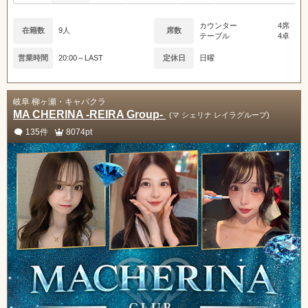
カウンター
4席
在籍数
9人
席数
テーブル
4卓
営業時間
20:00～LAST
定休日
日曜
岐阜 柳ヶ瀬・キャバクラ
MA CHERINA -REIRA Group-
(マ シェリナ レイラグループ)
135件
8074pt