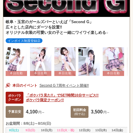
岐阜・玉宮のガールズバーといえば「Second G」
広々とした店内にダーツを設置!!
オリジナル衣装の可愛い女の子と一緒にワイワイ楽しめる☆
インボイス制度登録店
本日のイベント
Second G 7周年イベント開催‼️
「ポケパラ見た!!」でSET時間10分サービス!!
ポケパラ
クーポン
ポケパラ限定クーポン!!
初回料金
4,100
3,500
予算目安
円～
円～
(税サ込)
お盆期間：8/8(土)～8/16(日)
8日(土)
9日(日)
10日(月)
11日(火・祝)
12日(水)
13日(木)
14日(金)
15