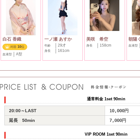
白石 香織
一ノ瀬 あすか
美咲 希空
朝陽
29才
158cm
年齢
身長
血液型
10
刈谷
位
161cm
身長
A型
血液型
通常料金 1set 90min
20:00～LAST
10,000円
延長 50min
7,000円
VIP ROOM 1set 90min