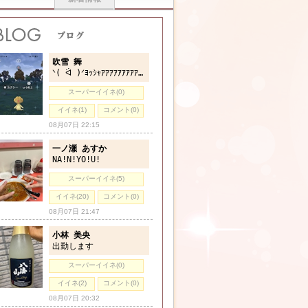
吹雪 舞
ᐠ( ᐛ )ᐟﾖｯｼｬｱｱｱｱｱｱｱｱｱｱｱ
スーパーイイネ(0)
イイネ(1)
コメント(0)
08月07日 22:15
一ノ瀬 あすか
NA!N!YO!U!
スーパーイイネ(5)
イイネ(20)
コメント(0)
08月07日 21:47
小林 美央
出勤します
スーパーイイネ(0)
イイネ(2)
コメント(0)
08月07日 20:32