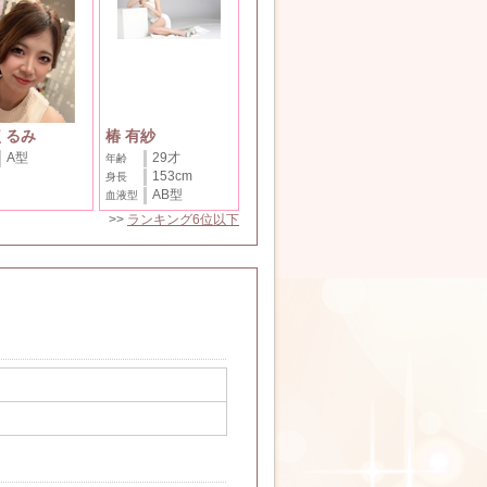
くるみ
椿 有紗
A型
29才
年齢
153cm
身長
AB型
血液型
>>
ランキング6位以下