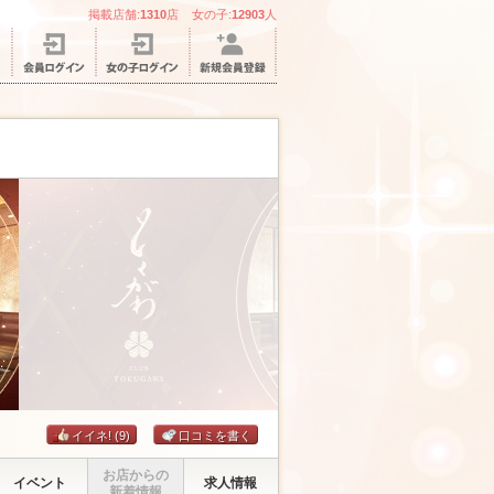
掲載店舗:
1310
店 女の子:
12903
人
イイネ!
(9)
口コミを書く
お店からの
イベント
求人情報
新着情報