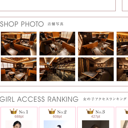
688pt
608pt
427pt