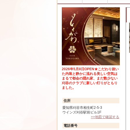
2026年5月8日OPEN★こだわり抜い
た内装と静かに流れる美しい空気は
まるで都会の隠れ家、まだ数少ない
刈谷のクラブに新しい灯りがともり
ました。
住所
愛知県刈谷市相生町2-5-3
ウインズ刈谷駅前ビル1F
>>地図で確認する
電話番号