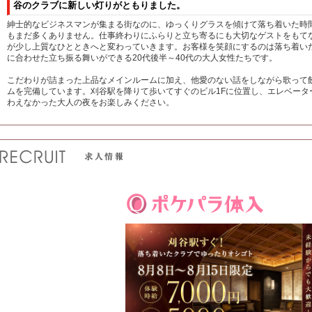
谷のクラブに新しい灯りがともりました。
紳士的なビジネスマンが集まる街なのに、ゆっくりグラスを傾けて落ち着いた時
もまだ多くありません。仕事終わりにふらりと立ち寄るにも大切なゲストをもて
が少し上質なひとときへと変わっていきます。お客様を笑顔にするのは落ち着い
に合わせた立ち振る舞いができる20代後半～40代の大人女性たちです。
こだわりが詰まった上品なメインルームに加え、他愛のない話をしながら歌って飲
ムを完備しています。刈谷駅を降りて歩いてすぐのビル1Fに位置し、エレベータ
わえなかった大人の夜をお楽しみください。