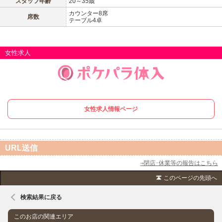
スタッフ年齢
20～35歳
カウンター8席
席数
テーブル4卓
沖縄
全国TOP
女性求人
女性求人情報ページ
URL送信
⇒閉店･休業等の報告はこちら
このページの先頭へ
検索結果に戻る
このお店の関連エリア