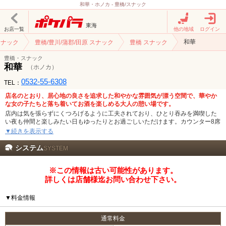
和華・ホノカ - 豊橋/スナック
東海
お店一覧
他の地域
ログイン
和華
スナック
豊橋/豊川/蒲郡/田原 スナック
豊橋 スナック
豊橋・スナック
和華
（ホノカ）
0532-55-6308
TEL：
店名のとおり、居心地の良さを追求した和やかな雰囲気が漂う空間で、華やか
な女の子たちと落ち着いてお酒を楽しめる大人の憩い場です。
店内は気を張らずにくつろげるように工夫されており、ひとり吞みを満喫した
い夜も仲間と楽しみたい日もゆったりとお過ごしいただけます。カウンター8席
に加えテーブル席が4卓と広々としたスペースが心地よく、のんびりとお酒を味
▼続きを表示する
わいながら会話もカラオケも楽しめるはず。さらにVIPルームも完備しているた
め、周りのお客様を気にせず仲間と盛り上がりたい夜やビジネスシーンなど特
システム
SYSTEM
別なひと時にもおすすめです。
※この情報は古い可能性があります。
駅からすぐの好立地で仕事帰りにも立ち寄りやすく、華やかな私服姿の美女た
ちと出張中や週末のご褒美タイムを満喫。20代～30代のかわいい子たちが、親
詳しくは店舗様迄お問い合わせ下さい。
しみやすい笑顔や愛嬌たっぷりのおしゃべり、優しい気遣いでお酒を楽しみた
い夜に花を添えます。
▼料金情報
通常料金