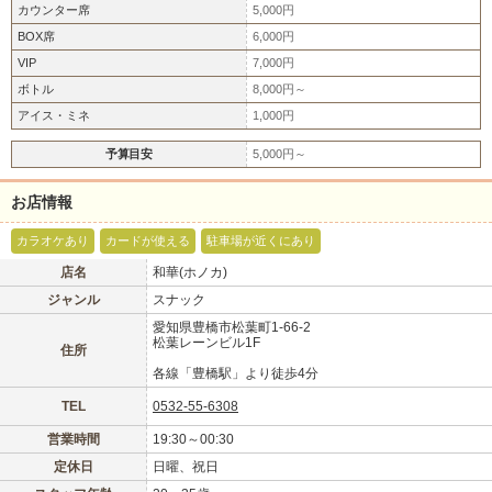
カウンター席
5,000円
BOX席
6,000円
VIP
7,000円
ボトル
8,000円～
アイス・ミネ
1,000円
予算目安
5,000円～
お店情報
北海道
東北
カラオケあり
カードが使える
駐車場が近くにあり
このお店をシェアする
店名
和華(ホノカ)
甲信越
会員ログイン
北陸
ジャンル
スナック
愛知県豊橋市松葉町1-66-2
松葉レーンビル1F
住所
LINE
X (旧Twitter)
関東
女の子ログイン
静岡
各線「豊橋駅」より徒歩4分
お店のURLをコピー
TEL
0532-55-6308
店舗ログイン
関西
東海
営業時間
19:30～00:30
定休日
日曜、祝日
中四国
新規会員登録
九州