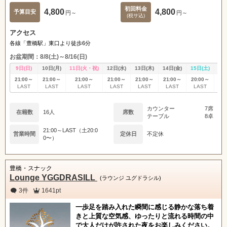
初回料金
4,800
4,800
予算目安
円～
円～
(税サ込)
アクセス
各線「豊橋駅」東口より徒歩6分
お盆期間：8/8(土)～8/16(日)
9日(日)
10日(月)
11日(火・祝)
12日(水)
13日(木)
14日(金)
15日(土)
16
21:00～
21:00～
21:00～
21:00～
21:00～
21:00～
20:00～
21
LAST
LAST
LAST
LAST
LAST
LAST
LAST
L
カウンター
7席
在籍数
16人
席数
テーブル
8卓
21:00～LAST（土20:0
営業時間
定休日
不定休
0〜）
豊橋・スナック
Lounge YGGDRASILL
(ラウンジ ユグドラシル)
3件
1641pt
一歩足を踏み入れた瞬間に感じる静かな落ち着
きと上質な空気感、ゆったりと流れる時間の中
で大人だけが許された夜をお楽しみください。