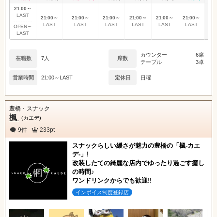
21:00～
LAST
21:00～
21:00～
21:00～
21:00～
21:00～
21:00～
定
LAST
LAST
LAST
LAST
LAST
LAST
～
OPEN
LAST
カウンター
6席
在籍数
7人
席数
テーブル
3卓
営業時間
21:00～LAST
定休日
日曜
豊橋・スナック
楓
(カエデ)
9件
233pt
スナックらしい緩さが魅力の豊橋の「楓-カエ
デ-」!
改装したての綺麗な店内でゆったり過ごす癒し
の時間♪
ワンドリンクからでも歓迎!!
インボイス制度登録店