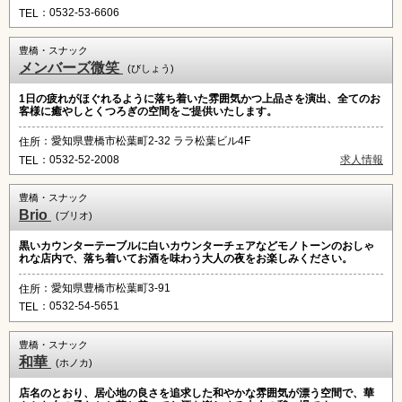
：0532-53-6606
TEL
豊橋・スナック
メンバーズ微笑
(びしょう)
1日の疲れがほぐれるように落ち着いた雰囲気かつ上品さを演出、全てのお
客様に癒やしとくつろぎの空間をご提供いたします。
：愛知県豊橋市松葉町2-32 ララ松葉ビル4F
住所
：0532-52-2008
求人情報
TEL
豊橋・スナック
Brio
(ブリオ)
黒いカウンターテーブルに白いカウンターチェアなどモノトーンのおしゃ
れな店内で、落ち着いてお酒を味わう大人の夜をお楽しみください。
：愛知県豊橋市松葉町3-91
住所
：0532-54-5651
TEL
豊橋・スナック
和華
(ホノカ)
店名のとおり、居心地の良さを追求した和やかな雰囲気が漂う空間で、華