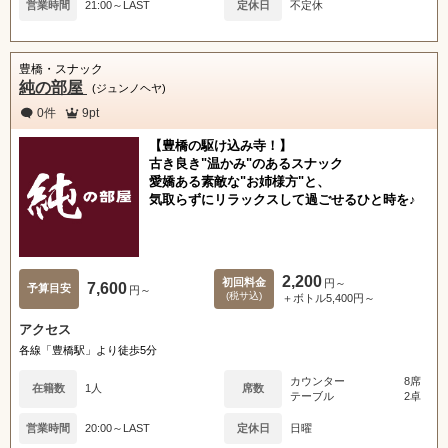
営業時間
21:00～LAST
定休日
不定休
豊橋・スナック
純の部屋
(ジュンノヘヤ)
0件
9pt
【豊橋の駆け込み寺！】
古き良き"温かみ"のあるスナック
愛嬌ある素敵な"お姉様方"と、
気取らずにリラックスして過ごせるひと時を♪
2,200
初回料金
円～
7,600
予算目安
円～
(税サ込)
＋ボトル5,400円～
アクセス
各線「豊橋駅」より徒歩5分
カウンター
8席
在籍数
1人
席数
テーブル
2卓
営業時間
20:00～LAST
定休日
日曜