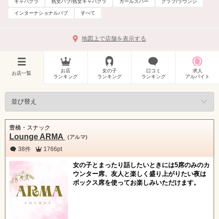
キャバクラ
熟女パブ/熟女キャバクラ
ガールズバー
クラブ/ラウンジ
インターナショナルパブ
すべて
地図上で店舗を表示する
お店
女の子
口コミ
求人
お店一覧
ランキング
ランキング
ランキング
アルバイト
豊橋・スナック
Lounge ARMA
(アルマ)
38件
1766pt
女の子とまったり話したいときには5席のみのカ
ウンター席、友人と楽しく盛り上がりたい夜は
ボックス席を使ってお楽しみいただけます。