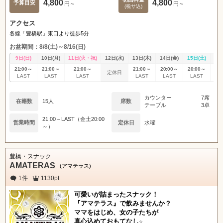
4,800
4,800
予算目安
円～
円～
(税サ込)
アクセス
各線「豊橋駅」東口より徒歩5分
お盆期間：8/8(土)～8/16(日)
9日(日)
10日(月)
11日(火・祝)
12日(水)
13日(木)
14日(金)
15日(土)
16
21:00～
21:00～
21:00～
21:00～
20:00～
20:00～
21
定休日
LAST
LAST
LAST
LAST
LAST
LAST
L
カウンター
7席
在籍数
15人
席数
テーブル
3卓
21:00～LAST（金土20:00
営業時間
定休日
水曜
～）
豊橋・スナック
AMATERAS
(アマテラス)
1件
1130pt
可愛いが詰まったスナック！
『アマテラス』で飲みませんか？
ママをはじめ、女の子たちが
真心込めておもてなし☆