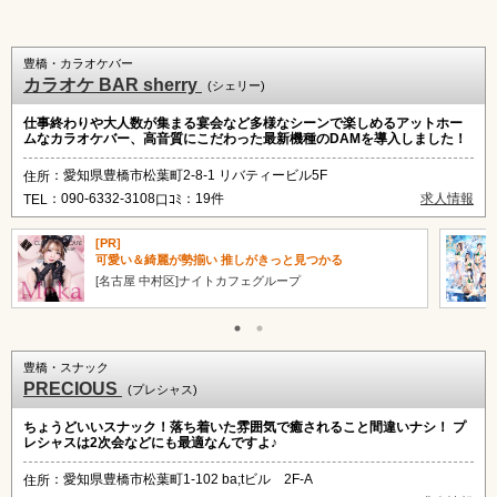
豊橋・カラオケバー
カラオケ BAR sherry
(シェリー)
仕事終わりや大人数が集まる宴会など多様なシーンで楽しめるアットホー
ムなカラオケバー、高音質にこだわった最新機種のDAMを導入しました！
：愛知県豊橋市松葉町2-8-1 リバティービル5F
住所
：090-6332-3108
：19件
求人情報
TEL
口ｺﾐ
[PR]
可愛い＆綺麗が勢揃い 推しがきっと見つかる
[名古屋 中村区]ナイトカフェグループ
豊橋・スナック
PRECIOUS
(プレシャス)
ちょうどいいスナック！落ち着いた雰囲気で癒されること間違いナシ！ プ
レシャスは2次会などにも最適なんですよ♪
：愛知県豊橋市松葉町1-102 ba;tビル 2F-A
住所