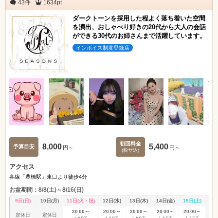
43件
1634pt
ダークトーンを採用した程よく落ち着いた空間
を演出、おしゃべり好きの20代から大人の会話
ができる30代のお姉さんまで活躍しています。
インボイス制度登録店
初回料金
8,000
5,400
予算目安
円～
円～
(税サ込)
北海道
東北
アクセス
各線「豊橋駅」東口より徒歩4分
お盆期間：8/8(土)～8/16(日)
甲信越
会員ログイン
北陸
9日(日)
10日(月)
11日(火・祝)
12日(水)
13日(木)
14日(金)
15日(土)
16
20:00～
20:00～
20:00～
20:00～
20:00～
定休日
定休日
定