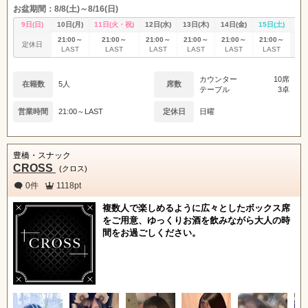
お盆期間：8/8(土)～8/16(日)
9日(日)
10日(月)
11日(火・祝)
12日(水)
13日(木)
14日(金)
15日(土)
16
21:00～
21:00～
21:00～
21:00～
21:00～
21:00～
定休日
定
LAST
LAST
LAST
LAST
LAST
LAST
カウンター
10席
在籍数
5人
席数
テーブル
3卓
営業時間
21:00～LAST
定休日
日曜
豊橋・スナック
CROSS
(クロス)
0件
1118pt
複数人で楽しめるように広々としたボックス席
をご用意、ゆっくりお酒を飲みながら大人の時
間をお過ごしください。