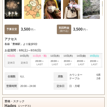
初回料金
3,500
3,500
予算目安
円～
円～
(税サ込)
アクセス
各線「豊橋駅」より徒歩5分
お盆期間：8/8(土)～8/16(日)
9日(日)
10日(月)
11日(火・祝)
12日(水)
13日(木)
14日(金)
15日(土)
16
20:00～
20:00～
20:00～
20:00～
20:00～
定休日
定休日
定
LAST
LAST
LAST
LAST
LAST
カウンター
6席
在籍数
6人
席数
テーブル
2卓
営業時間
20:00～24:00
定休日
日・月曜
豊橋・スナック
Hades
(ハーデス)