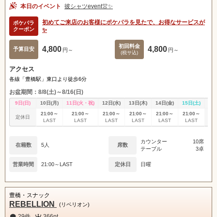
本日のイベント
彼シャツevent👚✨
初めてご来店のお客様にポケパラを見たで、お得なサービスが
ポケパラ
クーポン
✨
初回料金
4,800
4,800
予算目安
円～
円～
(税サ込)
アクセス
各線「豊橋駅」東口より徒歩6分
お盆期間：8/8(土)～8/16(日)
9日(日)
10日(月)
11日(火・祝)
12日(水)
13日(木)
14日(金)
15日(土)
16
21:00～
21:00～
21:00～
21:00～
21:00～
21:00～
定休日
定
LAST
LAST
LAST
LAST
LAST
LAST
カウンター
10席
在籍数
5人
席数
テーブル
3卓
営業時間
21:00～LAST
定休日
日曜
豊橋・スナック
REBELLION
(リベリオン)
29件
366pt