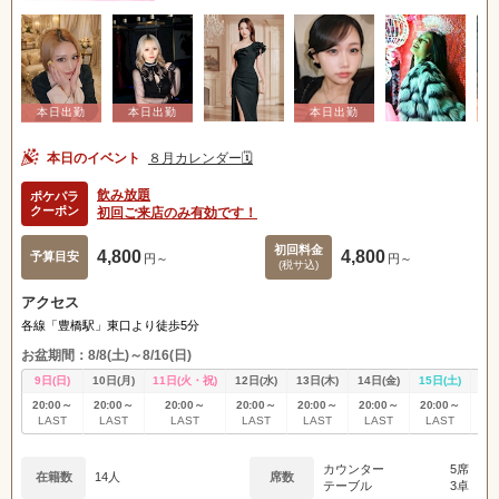
本日のイベント
８月カレンダー🗓️
飲み放題
ポケパラ
クーポン
初回ご来店のみ有効です！
初回料金
4,800
4,800
予算目安
円～
円～
(税サ込)
アクセス
各線「豊橋駅」東口より徒歩5分
お盆期間：8/8(土)～8/16(日)
9日(日)
10日(月)
11日(火・祝)
12日(水)
13日(木)
14日(金)
15日(土)
16
20:00～
20:00～
20:00～
20:00～
20:00～
20:00～
20:00～
20
LAST
LAST
LAST
LAST
LAST
LAST
LAST
L
カウンター
5席
在籍数
14人
席数
テーブル
3卓