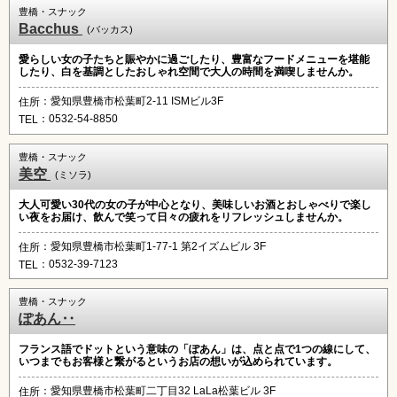
豊橋・スナック
Bacchus
(バッカス)
愛らしい女の子たちと賑やかに過ごしたり、豊富なフードメニューを堪能
したり、白を基調としたおしゃれ空間で大人の時間を満喫しませんか。
：愛知県豊橋市松葉町2-11 ISMビル3F
住所
：0532-54-8850
TEL
豊橋・スナック
美空
(ミソラ)
大人可愛い30代の女の子が中心となり、美味しいお酒とおしゃべりで楽し
い夜をお届け、飲んで笑って日々の疲れをリフレッシュしませんか。
：愛知県豊橋市松葉町1-77-1 第2イズムビル 3F
住所
：0532-39-7123
TEL
豊橋・スナック
ぽあん‥
フランス語でドットという意味の「ぽあん」は、点と点で1つの線にして、
いつまでもお客様と繋がるというお店の想いが込められています。
：愛知県豊橋市松葉町二丁目32 LaLa松葉ビル 3F
住所