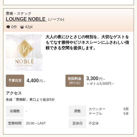
豊橋・スナック
LOUNGE NOBLE
(ノーブル)
0件
42pt
大人の夜にひとさじの特別を、大切なゲストを
もてなす接待やビジネスシーンにふさわしい信
頼できる空間を提供します。
3,300
初回料金
円～
4,400
予算目安
円～
(税サ込)
＋ボトル5,500円～
アクセス
各線「豊橋駅」東口より徒歩5分
カウンター
6席
在籍数
-
席数
テーブル
5卓
営業時間
20:00～LAST
定休日
不定休