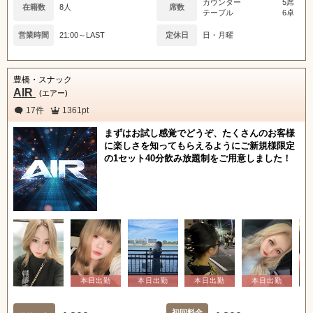
カウンター
5席
在籍数
8人
席数
テーブル
6卓
営業時間
21:00～LAST
定休日
日・月曜
豊橋・スナック
AIR
(エアー)
17件
1361pt
まずはお試し感覚でどうぞ、たくさんのお客様
に楽しさを知ってもらえるようにご新規様限定
の1セット40分飲み放題制をご用意しました！
初回料金