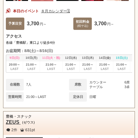
本日のイベント
８月カレンダー🗓️
初回料金
3,700
3,700
予算目安
円～
円～
(税サ込)
アクセス
各線「豊橋駅」東口より徒歩4分
お盆期間：8/8(土)～8/16(日)
9日(日)
10日(月)
11日(火・祝)
12日(水)
13日(木)
14日(金)
15日(土)
16
20:00～
21:00～
21:00～
21:00～
21:00～
21:00～
21:00～
20
LAST
LAST
LAST
LAST
LAST
LAST
LAST
L
カウンター
6席
在籍数
7人
席数
テーブル
3卓
営業時間
21:00～LAST
定休日
日曜
豊橋・スナック
ZEUS
(ゼウス)
2件
631pt