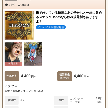
33件
351pt
街で歩いている綺麗なあの子たちと一緒に飲め
るスナックHadesなら飲み放題制もあります
よ！
インボイス制度登録店
初回料金
4,400
4,400
予算目安
円～
円～
(税サ込)
アクセス
各線「豊橋駅」東口より徒歩5分
カウンター
13席
在籍数
6人
席数
テーブル
6卓