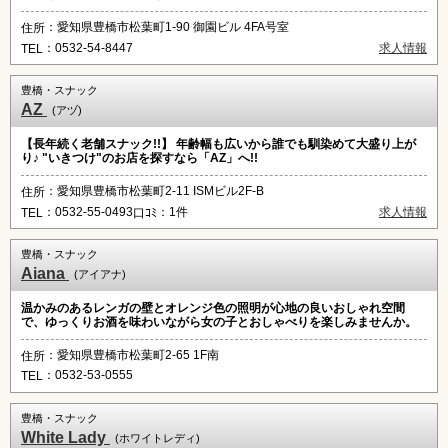
：愛知県豊橋市松葉町1-90 御園ビル 4FA号室
住所
：0532-54-8447
求人情報
TEL
豊橋・スナック
AZ
(アヅ)
【長年続く老舗スナック!!】 年齢幅も広いから誰でも馴染めて大盛り上が
り♪ "いきつけ"のお店を探すなら「AZ」へ!!
：愛知県豊橋市松葉町2-11 ISMビル2F-B
住所
：0532-55-0493
：1件
求人情報
TEL
口ｺﾐ
豊橋・スナック
Aiana
(アイアナ)
温かみのあるレンガの壁とオレンジ色の照明が心地の良いおしゃれ空間
で、ゆっくりお酒を味わいながら女の子とおしゃべりを楽しみませんか。
：愛知県豊橋市松葉町2-65 1F南
住所
：0532-53-0555
TEL
豊橋・スナック
White Lady
(ホワイトレディ)