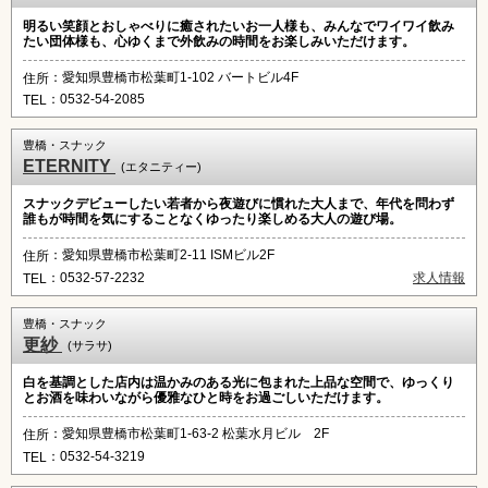
明るい笑顔とおしゃべりに癒されたいお一人様も、みんなでワイワイ飲み
たい団体様も、心ゆくまで外飲みの時間をお楽しみいただけます。
：愛知県豊橋市松葉町1-102 バートビル4F
住所
：0532-54-2085
TEL
豊橋・スナック
ETERNITY
(エタニティー)
スナックデビューしたい若者から夜遊びに慣れた大人まで、年代を問わず
誰もが時間を気にすることなくゆったり楽しめる大人の遊び場。
：愛知県豊橋市松葉町2-11 ISMビル2F
住所
：0532-57-2232
求人情報
TEL
豊橋・スナック
更紗
(サラサ)
白を基調とした店内は温かみのある光に包まれた上品な空間で、ゆっくり
とお酒を味わいながら優雅なひと時をお過ごしいただけます。
：愛知県豊橋市松葉町1-63-2 松葉水月ビル 2F
住所
：0532-54-3219
TEL