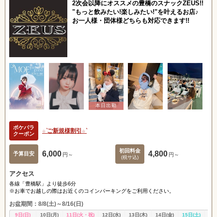
2次会以降にオススメの豊橋のスナックZEUS!!
"もっと飲みたい!楽しみたい!"を叶えるお店♪
お一人様・団体様どちらも対応できます!!
ポケパラ
☆ ͛ご新規様割引☆ ͛
クーポン
初回料金
6,000
4,800
予算目安
円～
円～
(税サ込)
アクセス
各線「豊橋駅」より徒歩6分
※お車でお越しの際はお近くのコインパーキングをご利用ください。
お盆期間：8/8(土)～8/16(日)
9日(日)
10日(月)
11日(火・祝)
12日(水)
13日(木)
14日(金)
15日(土)
16