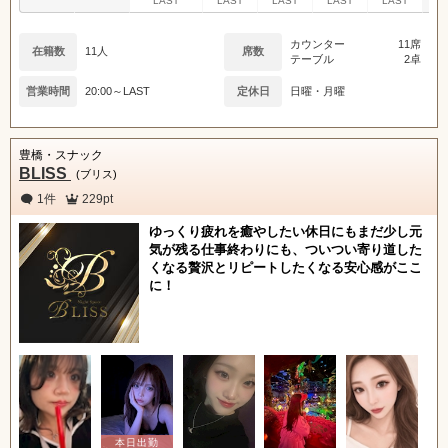
LAST
LAST
LAST
LAST
LAST
関東
女の子ログイン
静岡
カウンター
11席
在籍数
11人
席数
店舗ログイン
関西
東海
テーブル
2卓
営業時間
20:00～LAST
定休日
日曜・月曜
中四国
新規会員登録
九州
豊橋・スナック
沖縄
全国TOP
BLISS
(ブリス)
1件
229pt
ゆっくり疲れを癒やしたい休日にもまだ少し元
気が残る仕事終わりにも、ついつい寄り道した
くなる贅沢とリピートしたくなる安心感がここ
に！