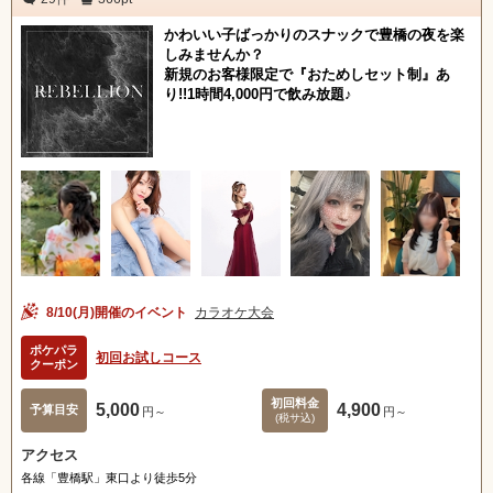
かわいい子ばっかりのスナックで豊橋の夜を楽
しみませんか？
新規のお客様限定で『おためしセット制』あ
り!!1時間4,000円で飲み放題♪
8/10(月)開催のイベント
カラオケ大会
ポケパラ
初回お試しコース
クーポン
初回料金
5,000
4,900
予算目安
円～
円～
(税サ込)
アクセス
各線「豊橋駅」東口より徒歩5分