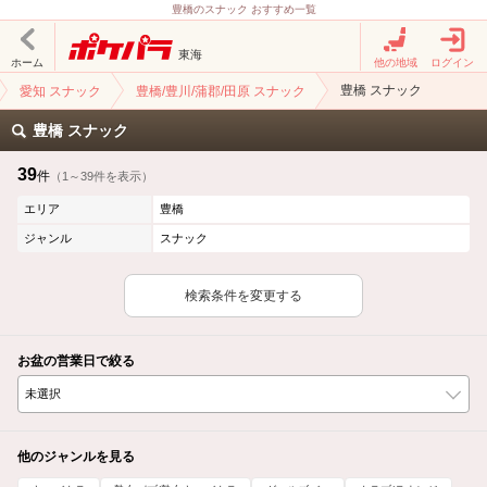
豊橋のスナック おすすめ一覧
東海
ホーム
他の地域
ログイン
豊橋 スナック
愛知 スナック
豊橋/豊川/蒲郡/田原 スナック
豊橋 スナック
39
件
（1～39件を表示）
エリア
豊橋
ジャンル
スナック
検索条件を変更する
お盆の営業日で絞る
他のジャンルを見る