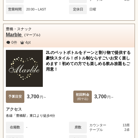
営業時間
20:00～LAST
定休日
日曜
豊橋・スナック
Marble
(マーブル)
0件
4pt
2Lのペットボトルをドーンと割り物で提供する
豪快スタイル！ボトル制ならすごいお安く楽し
めます！初めての方でも楽しめる飲み放題もご
用意！
初回料金
3,700
3,700
予算目安
円～
円～
(税サ込)
アクセス
各線「豊橋駅」東口より徒歩4分
カウンター
13席
在籍数
-
席数
テーブル
2卓