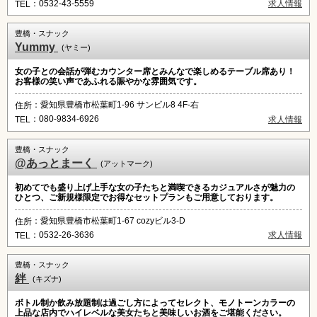
：0532-43-5559
求人情報
TEL
豊橋・スナック
Yummy
(ヤミー)
女の子との会話が弾むカウンター席とみんなで楽しめるテーブル席あり！
お客様の笑い声であふれる賑やかな雰囲気です。
：愛知県豊橋市松葉町1-96 サンビル8 4F-右
住所
：080-9834-6926
求人情報
TEL
豊橋・スナック
@あっとまーく
(アットマーク)
初めてでも盛り上げ上手な女の子たちと満喫できるカジュアルさが魅力の
ひとつ、ご新規様限定でお得なセットプランもご用意しております。
：愛知県豊橋市松葉町1-67 cozyビル3-D
住所
：0532-26-3636
求人情報
TEL
豊橋・スナック
絆
(キズナ)
ボトル制か飲み放題制は過ごし方によってセレクト、モノトーンカラーの
上品な店内でハイレベルな美女たちと美味しいお酒をご堪能ください。