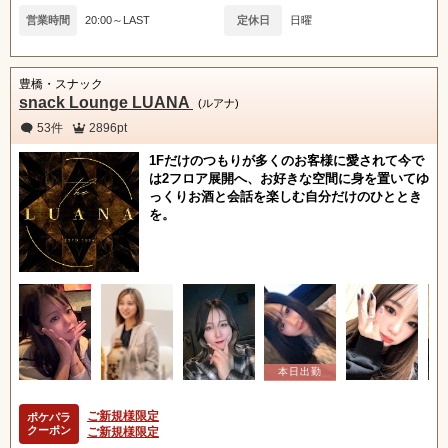
営業時間
20:00～LAST
定休日
日曜
豊橋・スナック
snack Lounge LUANA
(ルアナ)
53件
2896pt
1Fだけのつもりが多くのお客様に愛されて今で
は2フロア展開へ、お好きな空間に身を置いてゆ
っくりお酒と会話を楽しむ自分だけのひととき
を。
ご新規様限定
ポケパラ
クーポン
ご新規様限定