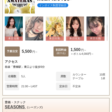
インボイス制度登録店
1,500
初回料金
円～
5,500
予算目安
円～
(税サ込)
＋ボトル4,000円～
アクセス
各線「豊橋駅」東口より徒歩5分
カウンター
10席
在籍数
5人
席数
テーブル
1卓
営業時間
21:00～LAST
定休日
不定休
豊橋・スナック
SEASONS
(シーズンズ)