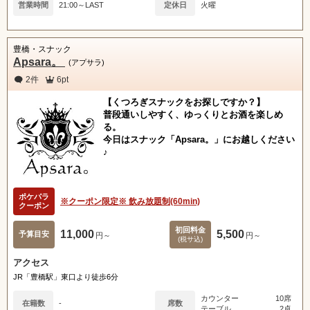
営業時間
21:00～LAST
定休日
火曜
豊橋・スナック
Apsara。
(アプサラ)
2件
6pt
【くつろぎスナックをお探しですか？】
普段通いしやすく、ゆっくりとお酒を楽しめ
る。
今日はスナック「Apsara。」にお越しください
♪
ポケパラ
※クーポン限定※ 飲み放題制(60min)
クーポン
初回料金
11,000
5,500
予算目安
円～
円～
(税サ込)
アクセス
JR「豊橋駅」東口より徒歩6分
カウンター
10席
在籍数
-
席数
テーブル
2卓