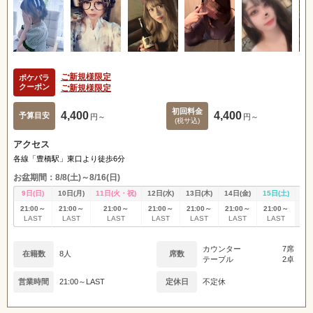
ご新規様限定
ポケパラ
クーポン
ご新規様限定
初回料金
4,400
4,400
予算目安
円～
円～
(税サ込)
アクセス
各線「豊橋駅」東口より徒歩6分
お盆期間：8/8(土)～8/16(日)
9日(日)
10日(月)
11日(火・祝)
12日(水)
13日(木)
14日(金)
15日(土)
16
21:00～
21:00～
21:00～
21:00～
21:00～
21:00～
21:00～
休
LAST
LAST
LAST
LAST
LAST
LAST
LAST
カウンター
7席
在籍数
8人
席数
テーブル
2卓
営業時間
21:00～LAST
定休日
不定休