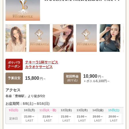
テキーラ1杯サービス
ポケパラ
クーポン
カラオケサービス
10,900
初回料金
円～
15,800
予算目安
円～
(税サ込)
＋ボトル6,100円～
アクセス
各線「豊橋駅」より徒歩5分
お盆期間：8/8(土)～8/16(日)
9日(日)
10日(月)
11日(火・祝)
12日(水)
13日(木)
14日(金)
15日(土)
16
21:00～
21:00～
21:00～
21:00～
20:00～
20:00～
定休日
定
LAST
LAST
LAST
LAST
LAST
LAST