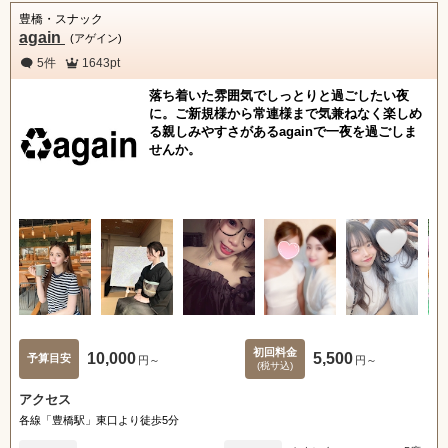
豊橋・スナック
again
(アゲイン)
5件
1643pt
落ち着いた雰囲気でしっとりと過ごしたい夜
に。ご新規様から常連様まで気兼ねなく楽しめ
る親しみやすさがあるagainで一夜を過ごしま
せんか。
初回料金
10,000
5,500
予算目安
円～
円～
(税サ込)
アクセス
各線「豊橋駅」東口より徒歩5分