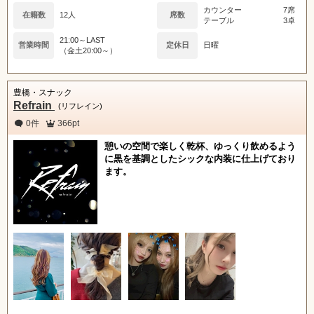
カウンター
7席
在籍数
12人
席数
テーブル
3卓
21:00～LAST
営業時間
定休日
日曜
（金土20:00～）
豊橋・スナック
Refrain
(リフレイン)
0件
366pt
憩いの空間で楽しく乾杯、ゆっくり飲めるよう
に黒を基調としたシックな内装に仕上げており
ます。