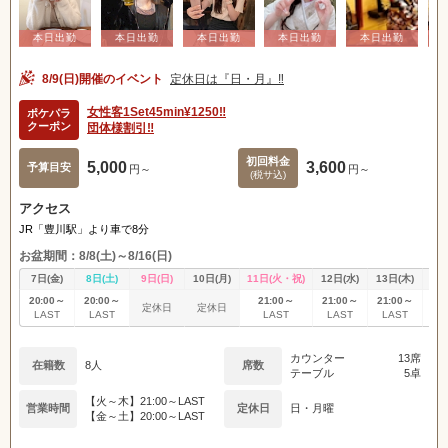
8/9(日)開催のイベント
定休日は『日・月』‼️
女性客1Set45min¥1250‼️
ポケパラ
クーポン
団体様割引‼️
初回料金
5,000
3,600
予算目安
円～
円～
(税サ込)
アクセス
JR「豊川駅」より車で8分
お盆期間：8/8(土)～8/16(日)
7日(金)
8日(土)
9日(日)
10日(月)
11日(火・祝)
12日(水)
13日(木)
14
20:00～
20:00～
21:00～
21:00～
21:00～
20
定休日
定休日
LAST
LAST
LAST
LAST
LAST
L
カウンター
13席
在籍数
8人
席数
テーブル
5卓
【火～木】21:00～LAST
営業時間
定休日
日・月曜
【金～土】20:00～LAST