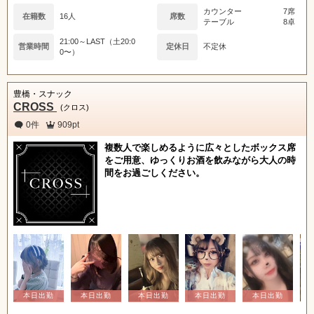
カウンター
7席
在籍数
16人
席数
テーブル
8卓
21:00～LAST（土20:0
営業時間
定休日
不定休
0〜）
豊橋・スナック
CROSS
(クロス)
0件
909pt
複数人で楽しめるように広々としたボックス席
をご用意、ゆっくりお酒を飲みながら大人の時
間をお過ごしください。