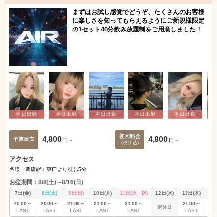
まずはお試し感覚でどうぞ、たくさんのお客様
に楽しさを知ってもらえるようにご新規様限定
の1セット40分飲み放題制をご用意しました！
初回料金
4,800
4,800
予算目安
円～
円～
(税サ込)
アクセス
各線「豊橋駅」東口より徒歩5分
お盆期間：8/8(土)～8/16(日)
7日(金)
8日(土)
9日(日)
10日(月)
11日(火・祝)
12日(水)
13日(木)
14
20:00～
20:00～
21:00～
21:00～
21:00～
21:00～
20
定休日
LAST
LAST
LAST
LAST
LAST
LAST
L