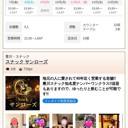
7日(金)
8日(土)
9日(日)
10日(月)
11日(火・祝)
12日(水)
13日(木)
14
21:00～
21:00～
21:00～
21:00～
21:00～
21:00～
21
定休日
LAST
LAST
LAST
LAST
LAST
LAST
L
カウンター
10席
在籍数
5人
席数
テーブル
3卓
営業時間
21:00～LAST
定休日
日曜
豊川・スナック
スナック サンローズ
3件
759pt
地元の人に愛されて40年近く営業する老舗!!
豊川スナック知名度ナンバーワンクラス!!送迎
もありますので、ゆったりと飲むことが可能で
す!!
インボイス制度登録店