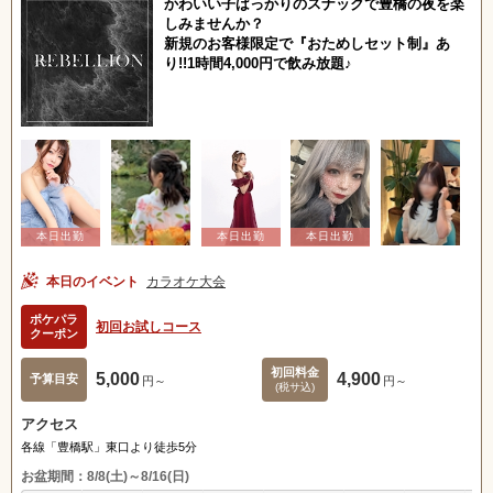
かわいい子ばっかりのスナックで豊橋の夜を楽
しみませんか？
新規のお客様限定で『おためしセット制』あ
り!!1時間4,000円で飲み放題♪
本日のイベント
カラオケ大会
ポケパラ
初回お試しコース
クーポン
初回料金
5,000
4,900
予算目安
円～
円～
(税サ込)
アクセス
各線「豊橋駅」東口より徒歩5分
お盆期間：8/8(土)～8/16(日)