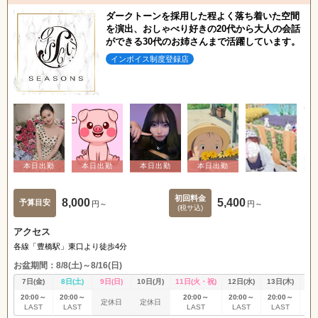
ダークトーンを採用した程よく落ち着いた空間
を演出、おしゃべり好きの20代から大人の会話
ができる30代のお姉さんまで活躍しています。
インボイス制度登録店
初回料金
8,000
5,400
予算目安
円～
円～
(税サ込)
アクセス
各線「豊橋駅」東口より徒歩4分
お盆期間：8/8(土)～8/16(日)
7日(金)
8日(土)
9日(日)
10日(月)
11日(火・祝)
12日(水)
13日(木)
14
20:00～
20:00～
20:00～
20:00～
20:00～
20
定休日
定休日
LAST
LAST
LAST
LAST
LAST
L