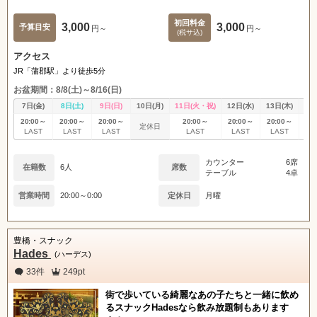
初回料金
3,000
3,000
予算目安
円～
円～
(税サ込)
アクセス
JR「蒲郡駅」より徒歩5分
お盆期間：8/8(土)～8/16(日)
7日(金)
8日(土)
9日(日)
10日(月)
11日(火・祝)
12日(水)
13日(木)
14
20:00～
20:00～
20:00～
20:00～
20:00～
20:00～
20
定休日
LAST
LAST
LAST
LAST
LAST
LAST
L
カウンター
6席
在籍数
6人
席数
テーブル
4卓
営業時間
20:00～0:00
定休日
月曜
豊橋・スナック
Hades
(ハーデス)
33件
249pt
街で歩いている綺麗なあの子たちと一緒に飲め
るスナックHadesなら飲み放題制もあります