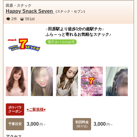
田原・スナック
Happy Snack Seven
(スナック・セブン)
2件
561pt
☆田原駅より徒歩1分の超駅チカ☆
ふら～っと寄れるお気軽なスナック♪
電子タバコのみ可
ポケパラ
❤︎ご新規様❤︎
クーポン
初回料金
3,000
3,000
予算目安
円～
円～
(税サ込)
アクセス