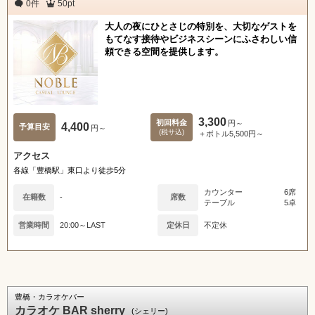
0件
50pt
大人の夜にひとさじの特別を、大切なゲストを
もてなす接待やビジネスシーンにふさわしい信
頼できる空間を提供します。
3,300
初回料金
円～
4,400
予算目安
円～
(税サ込)
＋ボトル5,500円～
アクセス
各線「豊橋駅」東口より徒歩5分
カウンター
6席
在籍数
-
席数
テーブル
5卓
営業時間
20:00～LAST
定休日
不定休
豊橋・カラオケバー
カラオケ BAR sherry
(シェリー)