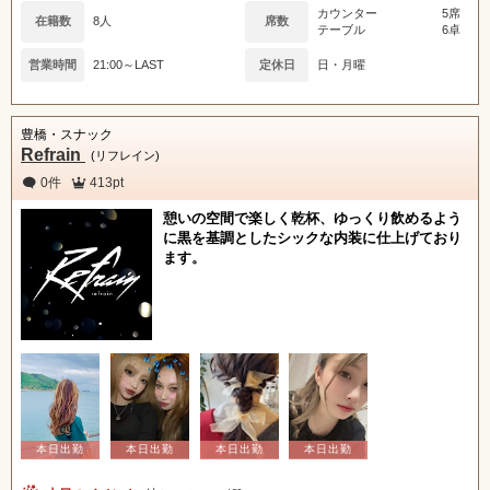
カウンター
5席
在籍数
8人
席数
テーブル
6卓
営業時間
21:00～LAST
定休日
日・月曜
豊橋・スナック
Refrain
(リフレイン)
0件
413pt
憩いの空間で楽しく乾杯、ゆっくり飲めるよう
に黒を基調としたシックな内装に仕上げており
ます。