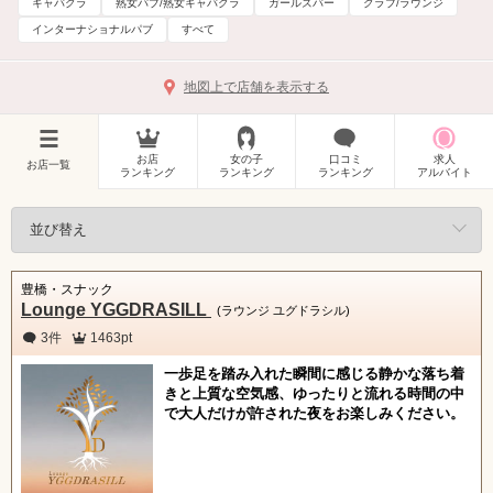
キャバクラ
熟女パブ/熟女キャバクラ
ガールズバー
クラブ/ラウンジ
インターナショナルパブ
すべて
地図上で店舗を表示する
お店
女の子
口コミ
求人
お店一覧
ランキング
ランキング
ランキング
アルバイト
豊橋・スナック
Lounge YGGDRASILL
(ラウンジ ユグドラシル)
3件
1463pt
一歩足を踏み入れた瞬間に感じる静かな落ち着
きと上質な空気感、ゆったりと流れる時間の中
で大人だけが許された夜をお楽しみください。