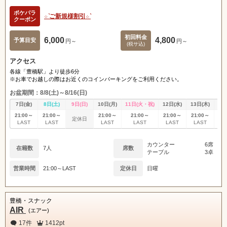
関東
女の子ログイン
静岡
ポケパラ
☆ ͛ご新規様割引☆ ͛
クーポン
店舗ログイン
関西
東海
初回料金
6,000
4,800
予算目安
円～
円～
(税サ込)
中四国
新規会員登録
九州
アクセス
各線「豊橋駅」より徒歩6分
※お車でお越しの際はお近くのコインパーキングをご利用ください。
沖縄
全国TOP
お盆期間：8/8(土)～8/16(日)
7日(金)
8日(土)
9日(日)
10日(月)
11日(火・祝)
12日(水)
13日(木)
14
21:00～
21:00～
21:00～
21:00～
21:00～
21:00～
21
定休日
LAST
LAST
LAST
LAST
LAST
LAST
L
カウンター
6席
在籍数
7人
席数
テーブル
3卓
営業時間
21:00～LAST
定休日
日曜
豊橋・スナック
AIR
(エアー)
17件
1412pt