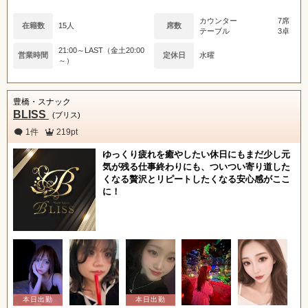
カウンター
7席
在籍数
15人
席数
テーブル
3卓
21:00～LAST（金土20:00
営業時間
定休日
水曜
～）
豊橋・スナック
BLISS
(ブリス)
1件
219pt
ゆっくり疲れを癒やしたい休日にもまだ少し元
気が残る仕事終わりにも、ついつい寄り道した
くなる贅沢とリピートしたくなる安心感がここ
に！