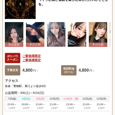
を。
ご新規様限定
ポケパラ
クーポン
ご新規様限定
初回料金
4,800
4,800
予算目安
円～
円～
(税サ込)
アクセス
各線「豊橋駅」東口より徒歩6分
お盆期間：8/8(土)～8/16(日)
7日(金)
8日(土)
9日(日)
10日(月)
11日(火・祝)
12日(水)
13日(木)
14
21:00～
20:00～
21:00～
21:00～
21:00～
21:00～
21:00～
21
LAST
LAST
LAST
LAST
LAST
LAST
LAST
L