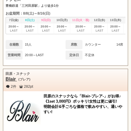
豊橋鉄道「三河田原駅」より徒歩1分
お盆期間：8/8(土)～8/16(日)
7日(金)
8日(土)
9日(日)
10日(月)
11日(火・祝)
12日(水)
13日(木)
14
20:00～
20:00～
20:00～
20:00～
20:00～
20:00～
20:00～
20
LAST
LAST
LAST
LAST
LAST
LAST
LAST
L
在籍数
15人
席数
カウンター
14席
営業時間
20:00～LAST
定休日
不定休
田原・スナック
Blair
(ブレア)
2件
282pt
田原のスナックなら「Blair-ブレア-」がお得♪
《1set 3,000円》ポッキリ!女性は更に値引!
明朗会計&手ごろな価格で飲みやすい、通いや
すい!