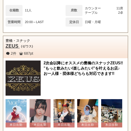
カウンター
11席
在籍数
11人
席数
テーブル
2卓
営業時間
20:00～LAST
定休日
日曜・月曜
豊橋・スナック
ZEUS
(ゼウス)
2件
687pt
2次会以降にオススメの豊橋のスナックZEUS!!
"もっと飲みたい!楽しみたい!"を叶えるお店♪
お一人様・団体様どちらも対応できます!!
北海道
東北
甲信越
会員ログイン
北陸