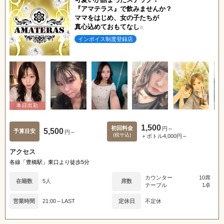
『アマテラス』で飲みませんか？
ママをはじめ、女の子たちが
真心込めておもてなし☆
インボイス制度登録店
1,500
初回料金
円～
5,500
予算目安
円～
(税サ込)
＋ボトル4,000円～
アクセス
各線「豊橋駅」東口より徒歩5分
カウンター
10席
在籍数
5人
席数
テーブル
1卓
営業時間
21:00～LAST
定休日
不定休