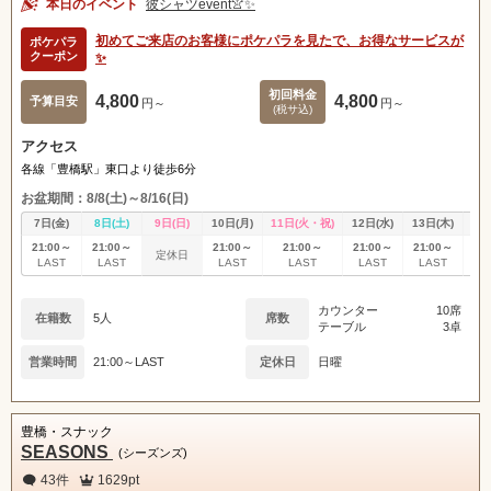
本日のイベント
彼シャツevent👚✨
初めてご来店のお客様にポケパラを見たで、お得なサービスが
ポケパラ
クーポン
✨
初回料金
4,800
4,800
予算目安
円～
円～
(税サ込)
アクセス
各線「豊橋駅」東口より徒歩6分
お盆期間：8/8(土)～8/16(日)
7日(金)
8日(土)
9日(日)
10日(月)
11日(火・祝)
12日(水)
13日(木)
14
21:00～
21:00～
21:00～
21:00～
21:00～
21:00～
21
定休日
LAST
LAST
LAST
LAST
LAST
LAST
L
カウンター
10席
在籍数
5人
席数
テーブル
3卓
営業時間
21:00～LAST
定休日
日曜
豊橋・スナック
SEASONS
(シーズンズ)
43件
1629pt