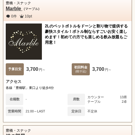
豊橋・スナック
Marble
(マーブル)
0件
10pt
2Lのペットボトルをドーンと割り物で提供する
豪快スタイル！ボトル制ならすごいお安く楽し
めます！初めての方でも楽しめる飲み放題もご
用意！
初回料金
3,700
3,700
予算目安
円～
円～
(税サ込)
アクセス
各線「豊橋駅」東口より徒歩4分
カウンター
13席
在籍数
-
席数
テーブル
2卓
営業時間
21:00～LAST
定休日
不定休
豊橋・スナック