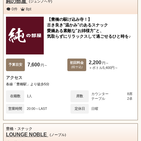
純の部屋
(ジュンノヘヤ)
0件
8pt
【豊橋の駆け込み寺！】
古き良き"温かみ"のあるスナック
愛嬌ある素敵な"お姉様方"と、
気取らずにリラックスして過ごせるひと時を♪
2,200
初回料金
円～
7,600
予算目安
円～
(税サ込)
＋ボトル5,400円～
アクセス
各線「豊橋駅」より徒歩5分
カウンター
8席
在籍数
1人
席数
テーブル
2卓
営業時間
20:00～LAST
定休日
日曜
豊橋・スナック
LOUNGE NOBLE
(ノーブル)