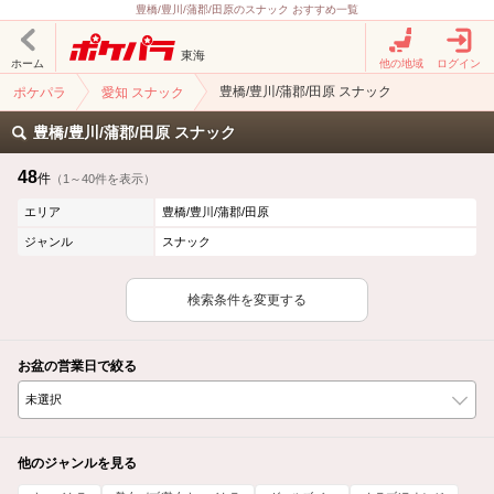
豊橋/豊川/蒲郡/田原のスナック おすすめ一覧
東海
ホーム
他の地域
ログイン
豊橋/豊川/蒲郡/田原 スナック
ポケパラ
愛知 スナック
豊橋/豊川/蒲郡/田原 スナック
48
件
（1～40件を表示）
エリア
豊橋/豊川/蒲郡/田原
ジャンル
スナック
検索条件を変更する
お盆の営業日で絞る
他のジャンルを見る