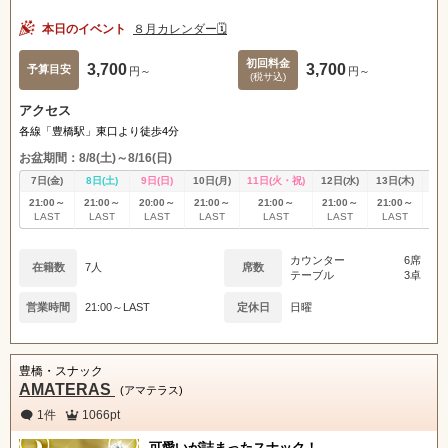
本日のイベント
８月カレンダー🗓️
初回料金
3,700
3,700
予算目安
円～
円～
(税サ込)
アクセス
各線「豊橋駅」東口より徒歩4分
お盆期間：8/8(土)～8/16(日)
7日(金)
8日(土)
9日(日)
10日(月)
11日(火・祝)
12日(水)
13日(木)
14
21:00～
21:00～
20:00～
21:00～
21:00～
21:00～
21:00～
21
LAST
LAST
LAST
LAST
LAST
LAST
LAST
L
カウンター
6席
在籍数
7人
席数
テーブル
3卓
営業時間
21:00～LAST
定休日
日曜
豊橋・スナック
AMATERAS
(アマテラス)
1件
1066pt
可愛いが詰まったスナック！