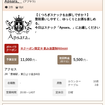
Apsara。
(アプサラ)
2件
8pt
【くつろぎスナックをお探しですか？】
普段通いしやすく、ゆっくりとお酒を楽しめ
る。
今日はスナック「Apsara。」にお越しください
♪
ポケパラ
※クーポン限定※ 飲み放題制(60min)
クーポン
初回料金
11,000
5,500
予算目安
円～
円～
(税サ込)
アクセス
JR「豊橋駅」東口より徒歩6分
カウンター
10席
在籍数
-
席数
テーブル
2卓
営業時間
20:00～LAST
定休日
日曜