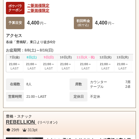
ご新規様限定
ポケパラ
クーポン
ご新規様限定
初回料金
4,400
4,400
予算目安
円～
円～
(税サ込)
アクセス
各線「豊橋駅」東口より徒歩6分
お盆期間：8/8(土)～8/16(日)
7日(金)
8日(土)
9日(日)
10日(月)
11日(火・祝)
12日(水)
13日(木)
14
21:00～
21:00～
21:00～
21:00～
21:00～
21:00～
21:00～
21
LAST
LAST
LAST
LAST
LAST
LAST
LAST
L
カウンター
7席
在籍数
8人
席数
テーブル
2卓
営業時間
21:00～LAST
定休日
不定休
豊橋・スナック
REBELLION
(リベリオン)
29件
313pt