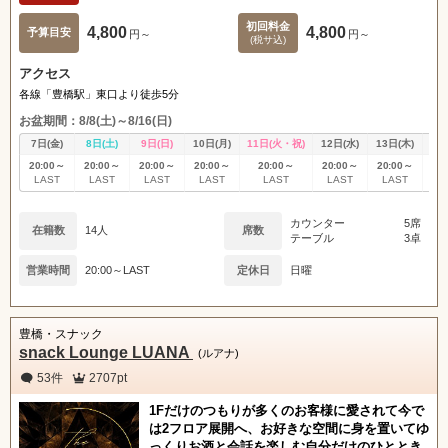
初回料金
4,800
4,800
予算目安
円～
円～
(税サ込)
アクセス
各線「豊橋駅」東口より徒歩5分
お盆期間：8/8(土)～8/16(日)
7日(金)
8日(土)
9日(日)
10日(月)
11日(火・祝)
12日(水)
13日(木)
14
20:00～
20:00～
20:00～
20:00～
20:00～
20:00～
20:00～
20
LAST
LAST
LAST
LAST
LAST
LAST
LAST
L
カウンター
5席
在籍数
14人
席数
テーブル
3卓
営業時間
20:00～LAST
定休日
日曜
豊橋・スナック
snack Lounge LUANA
(ルアナ)
53件
2707pt
1Fだけのつもりが多くのお客様に愛されて今で
は2フロア展開へ、お好きな空間に身を置いてゆ
っくりお酒と会話を楽しむ自分だけのひととき