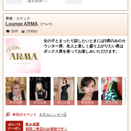
（金土20:00～）
豊橋・スナック
Lounge ARMA
(アルマ)
38件
1599pt
女の子とまったり話したいときには5席のみのカ
ウンター席、友人と楽しく盛り上がりたい夜は
ボックス席を使ってお楽しみいただけます。
本日のイベント
８月カレンダー🗓️
飲み放題
ポケパラ
クーポン
初回ご来店のみ有効です！