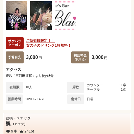
ご新規様限定！！
ポケパラ
クーポン
女の子のドリンク1杯無料！
初回料金
3,000
3,000
予算目安
円～
円～
(税サ込)
アクセス
豊鉄「三河田原駅」より徒歩3分
カウンター
11席
在籍数
10人
席数
テーブル
1卓
営業時間
20:00～LAST
定休日
日曜
豊橋・スナック
楓
(カエデ)
9件
241pt