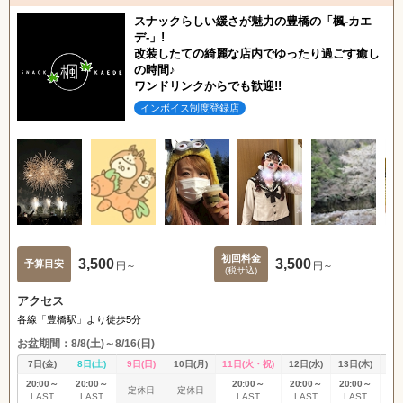
スナックらしい緩さが魅力の豊橋の「楓-カエ
デ-」!
改装したての綺麗な店内でゆったり過ごす癒し
の時間♪
ワンドリンクからでも歓迎!!
インボイス制度登録店
初回料金
3,500
3,500
予算目安
円～
円～
(税サ込)
アクセス
各線「豊橋駅」より徒歩5分
お盆期間：8/8(土)～8/16(日)
7日(金)
8日(土)
9日(日)
10日(月)
11日(火・祝)
12日(水)
13日(木)
14
20:00～
20:00～
20:00～
20:00～
20:00～
20
定休日
定休日
LAST
LAST
LAST
LAST
LAST
L