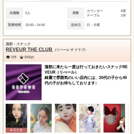
カウンター
6席
在籍数
6人
席数
テーブル
2卓
営業時間
20:00～24:00
定休日
日・月曜
蒲郡・スナック
REVEUR THE CLUB
(リベール ザ クラブ)
0件
846pt
蒲郡に来たら一度は行っておきたいスナックRE
VEUR（リべール）
綺麗で雰囲気のいい店内には、20代の子から40
代の子がお待ちしております♪