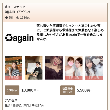
豊橋・スナック
again
(アゲイン)
5件
1536pt
落ち着いた雰囲気でしっとりと過ごしたい夜
に。ご新規様から常連様まで気兼ねなく楽しめ
る親しみやすさがあるagainで一夜を過ごしま
せんか。
初回料金
10,000
5,500
予算目安
円～
円～
(税サ込)
アクセス
各線「豊橋駅」東口より徒歩5分