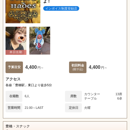
よ！
インボイス制度登録店
初回料金
4,400
4,400
予算目安
円～
円～
(税サ込)
アクセス
各線「豊橋駅」東口より徒歩5分
カウンター
13席
在籍数
6人
席数
テーブル
6卓
営業時間
21:00～LAST
定休日
火曜
豊橋・スナック