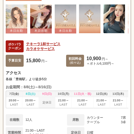
テキーラ1杯サービス
ポケパラ
クーポン
カラオケサービス
10,900
初回料金
円～
15,800
予算目安
円～
(税サ込)
＋ボトル6,100円～
アクセス
各線「豊橋駅」より徒歩5分
お盆期間：8/8(土)～8/16(日)
7日(金)
8日(土)
9日(日)
10日(月)
11日(火・祝)
12日(水)
13日(木)
14
20:00～
20:00～
21:00～
21:00～
21:00～
21:00～
20
定休日
LAST
LAST
LAST
LAST
LAST
LAST
L
カウンター
7席
在籍数
12人
席数
テーブル
3卓
21:00～LAST
営業時間
定休日
日曜