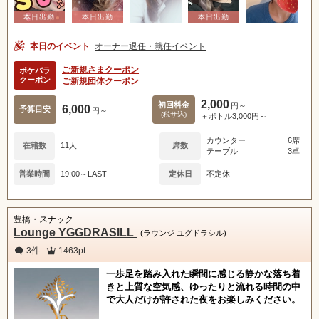
本日のイベント
オーナー退任・就任イベント
ご新規さまクーポン
ポケパラ
クーポン
ご新規団体クーポン
2,000
初回料金
円～
6,000
予算目安
円～
(税サ込)
＋ボトル3,000円～
カウンター
6席
在籍数
11人
席数
テーブル
3卓
営業時間
19:00～LAST
定休日
不定休
豊橋・スナック
Lounge YGGDRASILL
(ラウンジ ユグドラシル)
3件
1463pt
一歩足を踏み入れた瞬間に感じる静かな落ち着
きと上質な空気感、ゆったりと流れる時間の中
で大人だけが許された夜をお楽しみください。