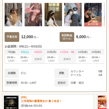
初回料金
12,000
6,000
予算目安
円～
円～
(税サ込)
お盆期間：8/8(土)～8/16(日)
7日(金)
8日(土)
9日(日)
10日(月)
11日(火・祝)
12日(水)
13日(木)
14
20:30～
20:30～
20:30～
20:30～
20:30～
20
定休日
定休日
LAST
LAST
LAST
LAST
LAST
L
カウンター
9席
在籍数
17人
席数
テーブル
3卓
営業時間
20:30～LAST
定休日
日曜・祝日
[PR]
三河屈指の厳選美女が 集う名店！
[安城]club SOLEIL