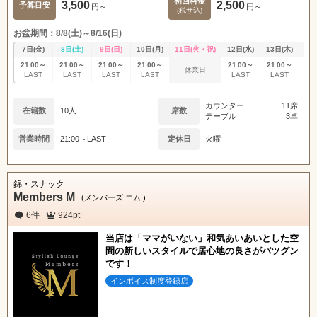
初回料金
3,500
2,500
予算目安
円～
円～
(税サ込)
お盆期間：8/8(土)～8/16(日)
7日(金)
8日(土)
9日(日)
10日(月)
11日(火・祝)
12日(水)
13日(木)
14
21:00～
21:00～
21:00～
21:00～
21:00～
21:00～
21
休業日
LAST
LAST
LAST
LAST
LAST
LAST
L
カウンター
11席
在籍数
10人
席数
テーブル
3卓
営業時間
21:00～LAST
定休日
火曜
錦・スナック
Members M
(メンバーズ エム )
6件
924pt
当店は「ママがいない」和気あいあいとした空
間の新しいスタイルで居心地の良さがバツグン
です！
インボイス制度登録店