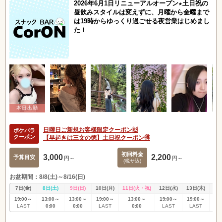
2026年6月1日リニューアルオープン★土日祝の
昼飲みスタイルは変えずに、月曜から金曜まで
は19時からゆっくり過ごせる夜営業はじめまし
た！
日曜日ご新規お客様限定クーポン🙌
ポケパラ
クーポン
【早起きは三文の徳】土日祝クーポン🉐
初回料金
3,000
2,200
予算目安
円～
円～
(税サ込)
お盆期間：8/8(土)～8/16(日)
7日(金)
8日(土)
9日(日)
10日(月)
11日(火・祝)
12日(水)
13日(木)
14
19:00～
13:00～
13:00～
19:00～
13:00～
19:00～
19:00～
19
0:00
0:00
0:00
LAST
LAST
LAST
LAST
L