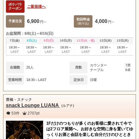
ポケパラ
ご新規様へ
クーポン
初回料金
6,900
4,000
予算目安
円～
円～
(税サ込)
お盆期間：8/8(土)～8/16(日)
7日(金)
8日(土)
9日(日)
10日(月)
11日(火・祝)
12日(水)
13日(木)
14
18:30～
18:30～
18:30～
18:30～
18:30～
18:30～
18:30～
18
LAST
LAST
LAST
LAST
LAST
LAST
LAST
L
カウンター
7席
在籍数
25人
席数
テーブル
6卓
営業時間
18:30～LAST
定休日
日曜
豊橋・スナック
snack Lounge LUANA
(ルアナ)
53件
2707pt
1Fだけのつもりが多くのお客様に愛されて今で
は2フロア展開へ、お好きな空間に身を置いてゆ
っくりお酒と会話を楽しむ自分だけのひととき