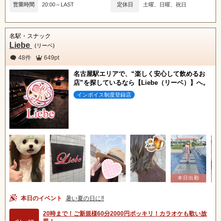
営業時間
20:00～LAST
定休日
土曜、日曜、祝日
名駅・スナック
Liebe
(リーベ)
48件
649pt
名古屋駅エリアで、“楽しく安心して飲めるお
店”を探しているなら【Liebe（リーベ）】へ。
インボイス制度登録店
本日のイベント
暑い夏の日に‼️
20時まで！ご新規様60分2000円ポッキリ！カラオケも歌い放