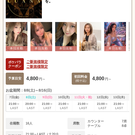
を。
ご新規様限定
ポケパラ
クーポン
ご新規様限定
初回料金
4,800
4,800
予算目安
円～
円～
(税サ込)
お盆期間：8/8(土)～8/16(日)
7日(金)
8日(土)
9日(日)
10日(月)
11日(火・祝)
12日(水)
13日(木)
14
21:00～
20:00～
21:00～
21:00～
21:00～
21:00～
21:00～
21
LAST
LAST
LAST
LAST
LAST
LAST
LAST
L
カウンター
7席
在籍数
16人
席数
テーブル
8卓
21:00～LAST（土20:0