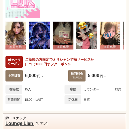
ご新規の方限定でオリシャン半額サービス✨
ポケパラ
クーポン
口コミ1000円オフクーポン✨
初回料金
6,000
5,000
予算目安
円～
円～
(税サ込)
在籍数
15人
席数
カウンター
12席
営業時間
18:00～LAST
定休日
日曜
錦・スナック
Lounge Lien
(リアン)