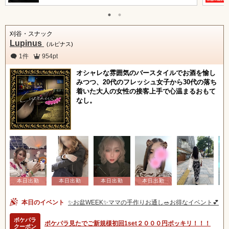
刈谷・スナック
Lupinus
(ルピナス)
1件
954pt
オシャレな雰囲気のバースタイルでお酒を愉し
みつつ、20代のフレッシュ女子から30代の落ち
着いた大人の女性の接客上手で心温まるおもて
なし。
本日のイベント
✨お盆WEEK✨ママの手作りお通し🥗お得なイベント💕
ポケパラ
ポケパラ見たでご新規様初回1set２０００円ポッキリ！！！
クーポン