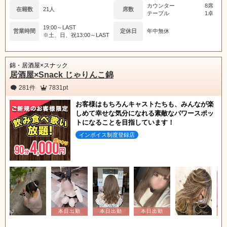
カウンター
8席
在籍数
21人
席数
テーブル
1卓
19:00～LAST
営業時間
定休日
年中無休
※土、日、祝13:00～LAST
錦・居酒屋×スナック
居酒屋×Snack じゃりんこ錦
281件
7831pt
お客様はもちろんキャストたちも、みんなが楽
しめて幸せな気分になれる素敵なパワースポッ
トになることを目指しています！
インボイス制度登録店