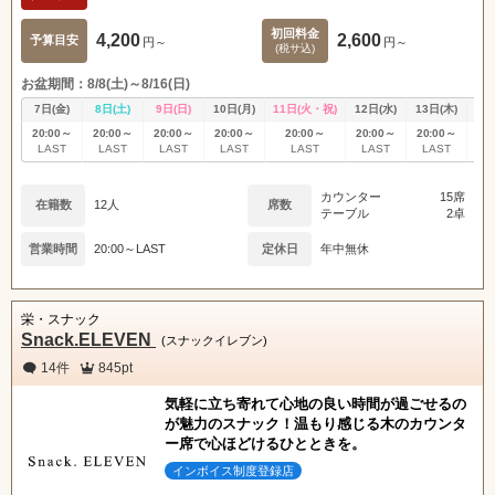
初回料金
4,200
2,600
予算目安
円～
円～
(税サ込)
お盆期間：8/8(土)～8/16(日)
7日(金)
8日(土)
9日(日)
10日(月)
11日(火・祝)
12日(水)
13日(木)
14
20:00～
20:00～
20:00～
20:00～
20:00～
20:00～
20:00～
20
LAST
LAST
LAST
LAST
LAST
LAST
LAST
L
カウンター
15席
在籍数
12人
席数
テーブル
2卓
営業時間
20:00～LAST
定休日
年中無休
栄・スナック
Snack.ELEVEN
(スナックイレブン)
14件
845pt
気軽に立ち寄れて心地の良い時間が過ごせるの
が魅力のスナック！温もり感じる木のカウンタ
ー席で心ほどけるひとときを。
インボイス制度登録店