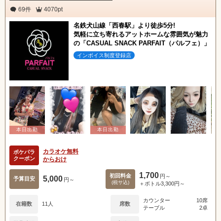
関東
女の子ログイン
静岡
69件
4070pt
名鉄犬山線「西春駅」より徒歩5分!
店舗ログイン
関西
東海
気軽に立ち寄れるアットホームな雰囲気が魅力
の「CASUAL SNACK PARFAIT（パルフェ）」
中四国
新規会員登録
九州
インボイス制度登録店
沖縄
全国TOP
カラオケ無料
ポケパラ
クーポン
からおけ
1,700
初回料金
円～
5,000
予算目安
円～
(税サ込)
＋ボトル3,300円～
カウンター
10席
在籍数
11人
席数
テーブル
2卓