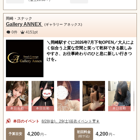
岡崎・スナック
Gallery ANNEX
(ギャラリー アネックス)
0件
4151pt
＼岡崎駅すぐに2026年7月下旬OPEN／大人によ
く似合う上質な空間と笑って乾杯できる親しみ
やすさ、お仕事終わりのひと息に新しい行きつ
けを。
本日のイベント
8/28(金)、29(土)浴衣イベント👘🎇
初回料金
4,200
4,200
予算目安
円～
円～
(税サ込)