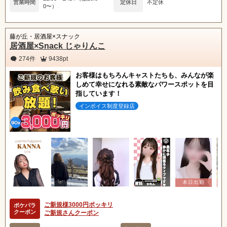
営業時間
定休日
不定休
0〜）
藤が丘・居酒屋×スナック
居酒屋×Snack じゃりんこ
274件
9438pt
お客様はもちろんキャストたちも、みんなが楽
しめて幸せになれる素敵なパワースポットを目
指しています！
インボイス制度登録店
ご新規様3000円ポッキリ
ポケパラ
クーポン
ご新規さんクーポン