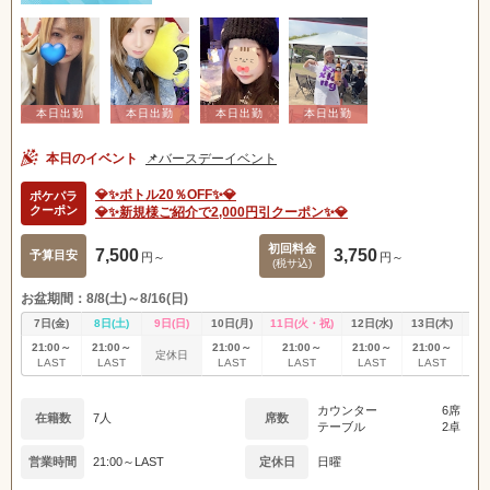
本日のイベント
📌バースデーイベント
💎✨ボトル20％OFF✨💎
ポケパラ
クーポン
💎✨新規様ご紹介で2,000円引クーポン✨💎
初回料金
7,500
3,750
予算目安
円～
円～
(税サ込)
お盆期間：8/8(土)～8/16(日)
7日(金)
8日(土)
9日(日)
10日(月)
11日(火・祝)
12日(水)
13日(木)
14
21:00～
21:00～
21:00～
21:00～
21:00～
21:00～
21
定休日
LAST
LAST
LAST
LAST
LAST
LAST
L
カウンター
6席
在籍数
7人
席数
テーブル
2卓
営業時間
21:00～LAST
定休日
日曜