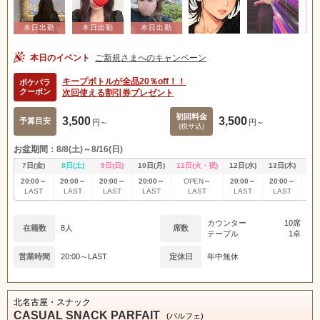
本日のイベント
ご新規さまへのキャンペーン
キープボトルが全品20％off！！
ポケパラ
クーポン
次回使える割引券プレゼント
初回料金
3,500
3,500
予算目安
円～
円～
(税サ込)
お盆期間：8/8(土)～8/16(日)
7日(金)
8日(土)
9日(日)
10日(月)
11日(火・祝)
12日(水)
13日(木)
14
20:00～
20:00～
20:00～
20:00～
～
20:00～
20:00～
20
OPEN
LAST
LAST
LAST
LAST
LAST
LAST
L
LAST
カウンター
10席
在籍数
8人
席数
テーブル
1卓
北海道
東北
営業時間
20:00～LAST
定休日
年中無休
甲信越
会員ログイン
北陸
北名古屋・スナック
CASUAL SNACK PARFAIT
(パルフェ)