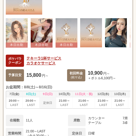
テキーラ1杯サービス
ポケパラ
クーポン
カラオケサービス
10,900
初回料金
円～
15,800
予算目安
円～
(税サ込)
＋ボトル6,100円～
お盆期間：8/8(土)～8/16(日)
7日(金)
8日(土)
9日(日)
10日(月)
11日(火・祝)
12日(水)
13日(木)
14
20:00～
20:00～
21:00～
21:00～
21:00～
21:00～
20
定休日
LAST
LAST
LAST
LAST
LAST
LAST
L
カウンター
7席
在籍数
11人
席数
テーブル
3卓
21:00～LAST
営業時間
定休日
日曜
（金土20:00～）