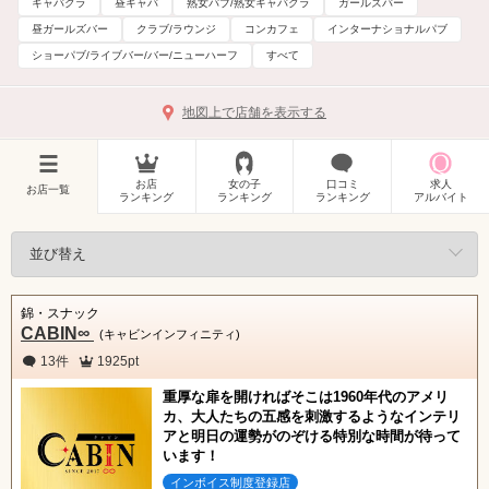
キャバクラ
昼キャバ
熟女パブ/熟女キャバクラ
ガールズバー
昼ガールズバー
クラブ/ラウンジ
コンカフェ
インターナショナルパブ
ショーパブ/ライブバー/バー/ニューハーフ
すべて
地図上で店舗を表示する
お店
女の子
口コミ
求人
お店一覧
ランキング
ランキング
ランキング
アルバイト
錦・スナック
CABIN∞
(キャビンインフィニティ)
13件
1925pt
重厚な扉を開ければそこは1960年代のアメリ
カ、大人たちの五感を刺激するようなインテリ
アと明日の運勢がのぞける特別な時間が待って
います！
インボイス制度登録店