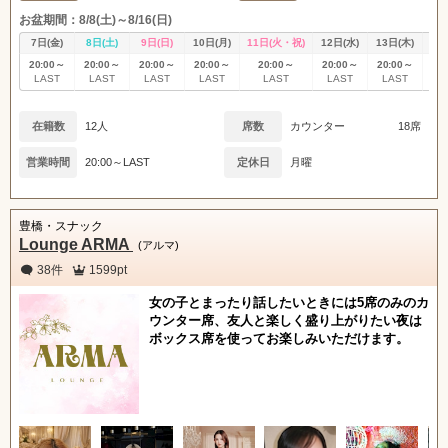
お盆期間：8/8(土)～8/16(日)
7日(金)
8日(土)
9日(日)
10日(月)
11日(火・祝)
12日(水)
13日(木)
14
20:00～
20:00～
20:00～
20:00～
20:00～
20:00～
20:00～
20
LAST
LAST
LAST
LAST
LAST
LAST
LAST
L
在籍数
12人
席数
カウンター
18席
営業時間
20:00～LAST
定休日
月曜
豊橋・スナック
Lounge ARMA
(アルマ)
38件
1599pt
女の子とまったり話したいときには5席のみのカ
ウンター席、友人と楽しく盛り上がりたい夜は
ボックス席を使ってお楽しみいただけます。