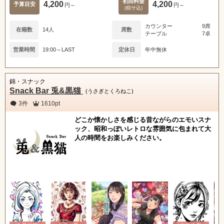
初回料金
4,200
4,200
予算目安
円～
円～
(税サ込)
カウンター
9席
在籍数
14人
席数
テーブル
7卓
営業時間
19:00～LAST
定休日
年中無休
錦・スナック
Snack Bar 兎&黒猫
(うさぎとくろねこ)
3件
1610pt
どこか懐かしさを感じる昔ながらのエモいスナ
ック、昭和っぽいレトロな雰囲気に包まれて大
人の時間をお楽しみください。