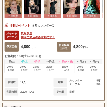
本日のイベント
８月カレンダー🗓️
飲み放題
ポケパラ
クーポン
初回ご来店のみ有効です！
初回料金
4,800
4,800
予算目安
円～
円～
(税サ込)
お盆期間：8/8(土)～8/16(日)
7日(金)
8日(土)
9日(日)
10日(月)
11日(火・祝)
12日(水)
13日(木)
14
20:00～
20:00～
20:00～
20:00～
20:00～
20:00～
20:00～
20
LAST
LAST
LAST
LAST
LAST
LAST
LAST
L
カウンター
5席
在籍数
14人
席数
テーブル
3卓
営業時間
20:00～LAST
定休日
日曜