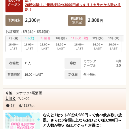
題！
ポケパラ
クーポン
20時以降！ご新規様60分3000円ポッキリ！カラオケも歌い放
題！
初回料金
2,300
2,000
予算目安
円～
円～
(税サ込)
お盆期間：8/8(土)～8/16(日)
7日(金)
8日(土)
9日(日)
10日(月)
11日(火・祝)
12日(水)
13日(木)
14
16:00～
16:00～
16:00～
16:00～
16:00～
16:00～
16:00～
16
LAST
LAST
LAST
LAST
LAST
LAST
LAST
L
カウンター
6席
在籍数
11人
席数
テーブル
2卓
営業時間
16:00～LAST
定休日
年中無休
今池・スナック×居酒屋
Link
(リンク)
1件
1187pt
なんと1セット80分4,980円～で食べ飲み歌い放
題、さらに3名様以上ならおひとり様3,980円～
と人数が増えるほどぐっとお得に！