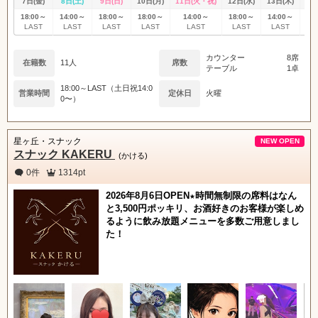
7日(金)
8日(土)
9日(日)
10日(月)
11日(火・祝)
12日(水)
13日(木)
14
18:00～
14:00～
18:00～
18:00～
14:00～
18:00～
14:00～
14
LAST
LAST
LAST
LAST
LAST
LAST
LAST
L
カウンター
8席
在籍数
11人
席数
テーブル
1卓
18:00～LAST（土日祝14:0
営業時間
定休日
火曜
0〜）
星ヶ丘・スナック
NEW OPEN
スナック KAKERU
(かける)
0件
1314pt
2026年8月6日OPEN★時間無制限の席料はなん
と3,500円ポッキリ、お酒好きのお客様が楽しめ
るように飲み放題メニューを多数ご用意しまし
た！