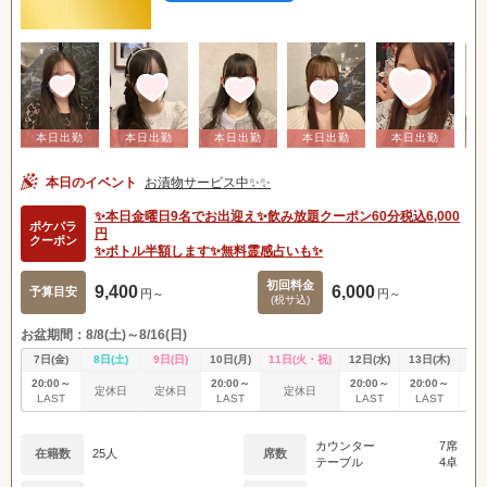
本日のイベント
お漬物サービス中✨✨
✨本日金曜日9名でお出迎え✨飲み放題クーポン60分税込6,000
ポケパラ
円
クーポン
✨ボトル半額します✨無料霊感占いも✨
初回料金
9,400
6,000
予算目安
円～
円～
(税サ込)
お盆期間：8/8(土)～8/16(日)
7日(金)
8日(土)
9日(日)
10日(月)
11日(火・祝)
12日(水)
13日(木)
14
20:00～
20:00～
20:00～
20:00～
20
定休日
定休日
定休日
LAST
LAST
LAST
LAST
L
カウンター
7席
在籍数
25人
席数
テーブル
4卓