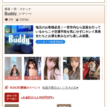
尾張 一宮・スナック
Buddy
(バディー)
0件
3263pt
地元のお客様必見！一宮市内なら送迎を行って
いるからこそ交通手段を気にせずにキレイ系美
女たちとお酒を飲みながら楽しみ放題。
インボイス制度登録店
8/10(月)開催のイベント
毎週月曜日はくじ引きの日❤️
ポケパラ
★お会計から1,000円OFF★
クーポン