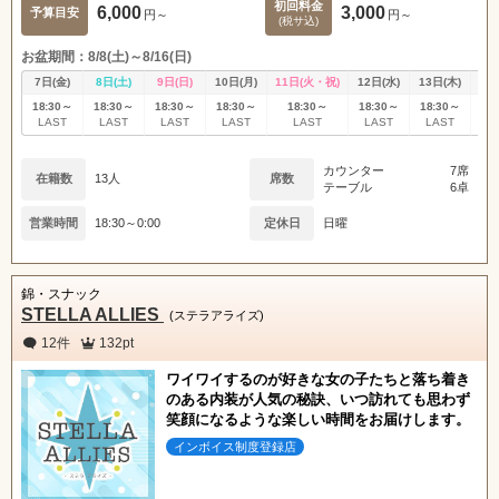
初回料金
6,000
3,000
予算目安
円～
円～
(税サ込)
お盆期間：8/8(土)～8/16(日)
7日(金)
8日(土)
9日(日)
10日(月)
11日(火・祝)
12日(水)
13日(木)
14
18:30～
18:30～
18:30～
18:30～
18:30～
18:30～
18:30～
18
LAST
LAST
LAST
LAST
LAST
LAST
LAST
L
カウンター
7席
在籍数
13人
席数
テーブル
6卓
営業時間
18:30～0:00
定休日
日曜
錦・スナック
STELLA ALLIES
(ステラアライズ)
12件
132pt
ワイワイするのが好きな女の子たちと落ち着き
のある内装が人気の秘訣、いつ訪れても思わず
笑顔になるような楽しい時間をお届けします。
インボイス制度登録店