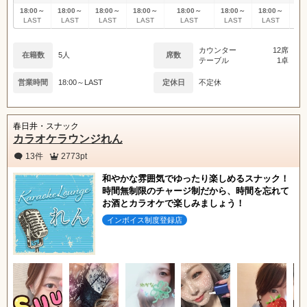
18:00～
18:00～
18:00～
18:00～
18:00～
18:00～
18:00～
18
LAST
LAST
LAST
LAST
LAST
LAST
LAST
L
カウンター
12席
在籍数
5人
席数
テーブル
1卓
営業時間
18:00～LAST
定休日
不定休
春日井・スナック
カラオケラウンジれん
13件
2773pt
和やかな雰囲気でゆったり楽しめるスナック！
時間無制限のチャージ制だから、時間を忘れて
お酒とカラオケで楽しみましょう！
インボイス制度登録店