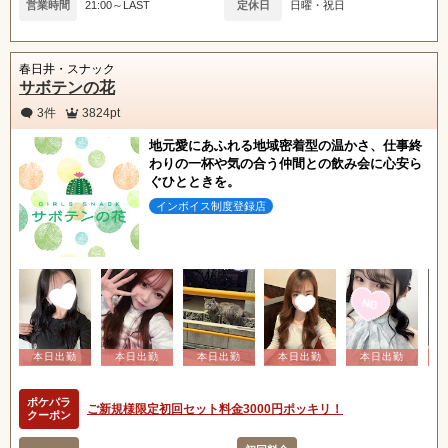
営業時間
21:00～LAST
定休日
日曜・祝日
春日井・スナック
サボテンの花
3件
3824pt
地元愛にあふれる地域密着型の温かさ、仕事終
わりの一杯や気の合う仲間との飲み会に心安ら
ぐひとときを。
インボイス制度登録店
ポケパラ
ご新規様限定初回セット料金3000円ポッキリ！
クーポン