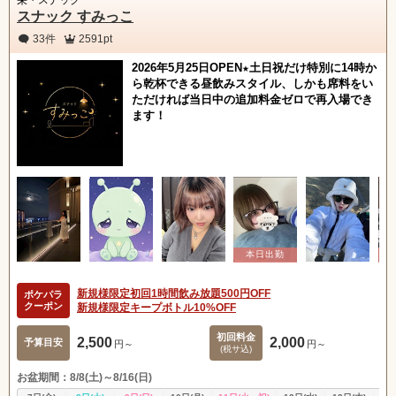
栄・スナック
スナック すみっこ
33件
2591pt
2026年5月25日OPEN★土日祝だけ特別に14時か
ら乾杯できる昼飲みスタイル、しかも席料をい
ただければ当日中の追加料金ゼロで再入場でき
ます！
新規様限定初回1時間飲み放題500円OFF
ポケパラ
クーポン
新規様限定キープボトル10%OFF
初回料金
2,500
2,000
予算目安
円～
円～
(税サ込)
お盆期間：8/8(土)～8/16(日)