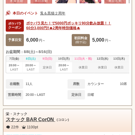
本日のイベント
兎＆黒猫２周年
ポケパラ見た！で5000円ポッキリ90分飲み放題！！
ポケパラ
クーポン
60分3,000円‼️🔥2周年特別価格🔥
初回料金
6,000
5,000
予算目安
円～
円～
(税サ込)
お盆期間：8/8(土)～8/16(日)
7日(金)
8日(土)
9日(日)
10日(月)
11日(火・祝)
12日(水)
13日(木)
14
20:00～
20:00～
20:00～
定休日
休業日
休業日
休業日
休
LAST
LAST
LAST
在籍数
11人
席数
カウンター
10席
営業時間
20:00～LAST
定休日
日曜
栄・スナック
スナック BAR CorON
(コロン)
22件
1100pt