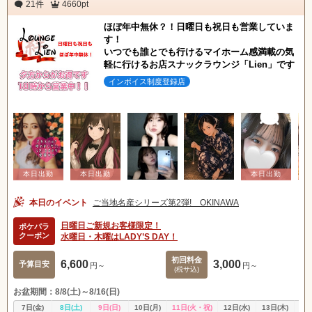
21件
4660pt
ほぼ年中無休？！日曜日も祝日も営業していま
す！
いつでも誰とでも行けるマイホーム感満載の気
軽に行けるお店スナックラウンジ「Lien」です
インボイス制度登録店
本日のイベント
ご当地名産シリーズ第2弾! OKINAWA
日曜日ご新規お客様限定！
ポケパラ
クーポン
水曜日・木曜はLADY’S DAY！
初回料金
6,600
3,000
予算目安
円～
円～
(税サ込)
お盆期間：8/8(土)～8/16(日)
7日(金)
8日(土)
9日(日)
10日(月)
11日(火・祝)
12日(水)
13日(木)
14