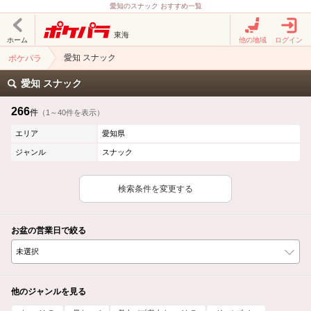
愛知のスナック おすすめ一覧
東海
ホーム
他の地域
ログイン
愛知 スナック
ポケパラ
愛知 スナック
266
件
（1～40件を表示）
エリア
愛知県
ジャンル
スナック
検索条件を変更する
お盆の営業日で絞る
他のジャンルを見る