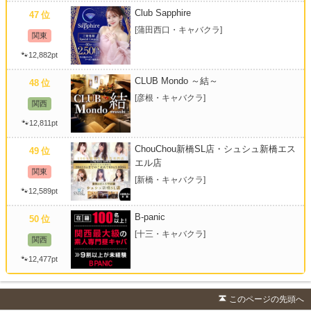
Club Sapphire
47
位
[蒲田西口・キャバクラ]
関東
🐾12,882pt
CLUB Mondo ～結～
48
位
[彦根・キャバクラ]
関西
🐾12,811pt
ChouChou新橋SL店・シュシュ新橋エス
49
位
エル店
関東
[新橋・キャバクラ]
🐾12,589pt
B-panic
50
位
[十三・キャバクラ]
関西
🐾12,477pt
このページの先頭へ