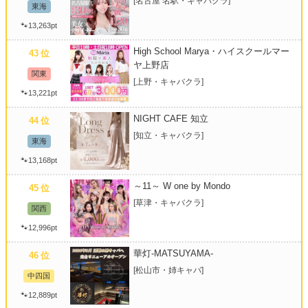
[名古屋 名駅・キャバクラ]
東海
🐾13,263pt
High School Marya・ハイスクールマー
43
位
ヤ上野店
関東
[上野・キャバクラ]
🐾13,221pt
NIGHT CAFE 知立
44
位
[知立・キャバクラ]
東海
🐾13,168pt
～11～ W one by Mondo
45
位
[草津・キャバクラ]
関西
🐾12,996pt
華灯-MATSUYAMA-
46
位
[松山市・姉キャバ]
中四国
🐾12,889pt