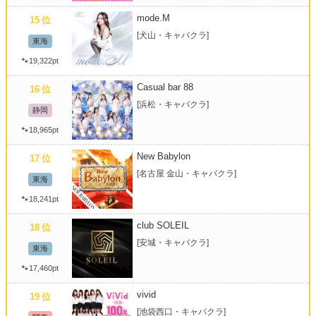
mode.M
15
位
[犬山・キャバクラ]
東海
🐾19,322pt
Casual bar 88
16
位
[浜松・キャバクラ]
静岡
🐾18,965pt
New Babylon
17
位
[名古屋 金山・キャバクラ]
東海
🐾18,241pt
club SOLEIL
18
位
[安城・キャバクラ]
東海
🐾17,460pt
vivid
19
位
[池袋西口・キャバクラ]