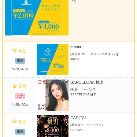
バ]
amour
4
位
[名古屋 金山・昼キャバ&夜キャバ]
amour
東海
🐾29,548pt
BARCELONA 桃李
5
位
[中洲・キャバクラ]
BARCELONA 桃李
九州
🐾28,400pt
CAPITAL
6
位
[尾張旭市・キャバクラ]
CAPITAL
東海