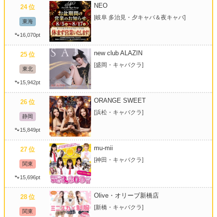
NEO
24
位
[岐阜 多治見・夕キャバ＆夜キャバ]
沖縄
全国TOP
東海
🐾16,070pt
new club ALAZIN
25
位
[盛岡・キャバクラ]
東北
🐾15,942pt
ORANGE SWEET
26
位
[浜松・キャバクラ]
静岡
🐾15,849pt
mu-mii
27
位
[神田・キャバクラ]
関東
🐾15,696pt
Olive・オリーブ新橋店
28
位
[新橋・キャバクラ]
関東