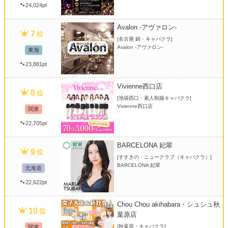
🐾24,024pt
Avalon -アヴァロン-
7
位
[名古屋 錦・キャバクラ]
Avalon -アヴァロン-
東海
🐾23,881pt
Vivienne西口店
8
位
[池袋西口・素人制服キャバクラ]
Vivienne西口店
関東
🐾22,705pt
BARCELONA 妃翠
9
位
[すすきの・ニュークラブ（キャバクラ）]
BARCELONA 妃翠
北海道
🐾22,622pt
Chou Chou akihabara・シュシュ秋
10
位
葉原店
[秋葉原・キャバクラ]
関東