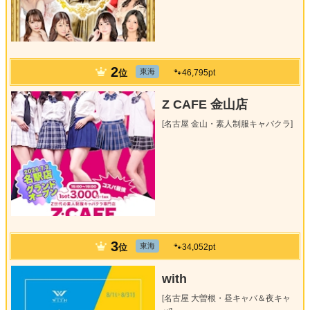
2
位
東海
🐾46,795pt
Z CAFE 金山店
[名古屋 金山・素人制服キャバクラ]
3
位
東海
🐾34,052pt
with
[名古屋 大曽根・昼キャバ＆夜キャ