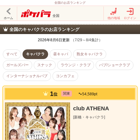
全国のお店ランキング
全国
ホーム
他の地域
ログイン
全国のキャバクラのお店ランキング
2026年8月6日更新
（7/29～8/4集計）
すべて
キャバクラ
昼キャバ
熟女キャバクラ
ガールズバー
スナック
ラウンジ・クラブ
パブ/ショークラブ
インターナショナルパブ
コンカフェ
1
位
関東
🐾54,589pt
club ATHENA
[新橋・キャバクラ]