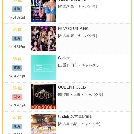
33
位
[名古屋 錦・キャバクラ]
東海
🐾14,325pt
NEW CLUB PiNK
34
位
[名古屋 錦・キャバクラ]
東海
🐾14,316pt
G class
35
位
[三重 四日市・キャバクラ]
東海
🐾14,239pt
QUEEN's CLUB
36
位
[御徒町・上野・キャバクラ]
関東
🐾13,933pt
C-club 名古屋駅前店
37
位
[名古屋 名駅・キャバクラ]
東海