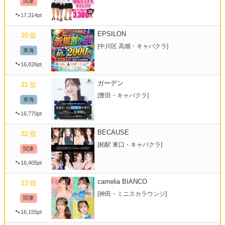
関東
🐾17,314pt
EPSILON
20
位
[中川区 高畑・キャバクラ]
東海
🐾16,826pt
ガーデン
21
位
[豊田・キャバクラ]
東海
北海道
東北
🐾16,770pt
BECAUSE
22
位
甲信越
会員ログイン
北陸
[柏駅 東口・キャバクラ]
関東
関東
女の子ログイン
静岡
🐾16,405pt
camelia BIANCO
23
位
東海
店舗ログイン
関西
[神田・ミニスカラウンジ]
関東
🐾16,155pt
中四国
新規会員登録
九州