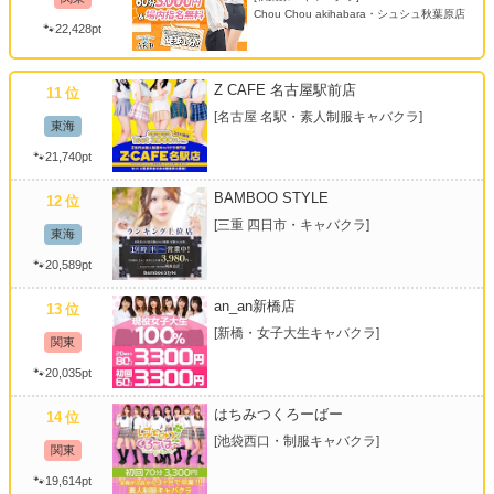
Chou Chou akihabara・シュシュ秋葉原店
🐾22,428pt
Z CAFE 名古屋駅前店
11
位
[名古屋 名駅・素人制服キャバクラ]
東海
🐾21,740pt
BAMBOO STYLE
12
位
[三重 四日市・キャバクラ]
東海
🐾20,589pt
an_an新橋店
13
位
[新橋・女子大生キャバクラ]
関東
🐾20,035pt
はちみつくろーばー
14
位
[池袋西口・制服キャバクラ]
関東
🐾19,614pt