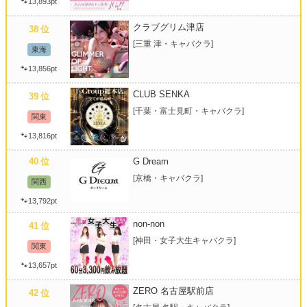
🐾13,893pt
クラブグリム津店
38
位
[三重 津・キャバクラ]
東海
🐾13,856pt
CLUB SENKA
39
位
[千葉・富士見町・キャバクラ]
関東
🐾13,816pt
40
G Dream
位
[京橋・キャバクラ]
関西
🐾13,792pt
non-non
41
位
[神田・女子大生キャバクラ]
関東
🐾13,657pt
ZERO 名古屋駅前店
42
位