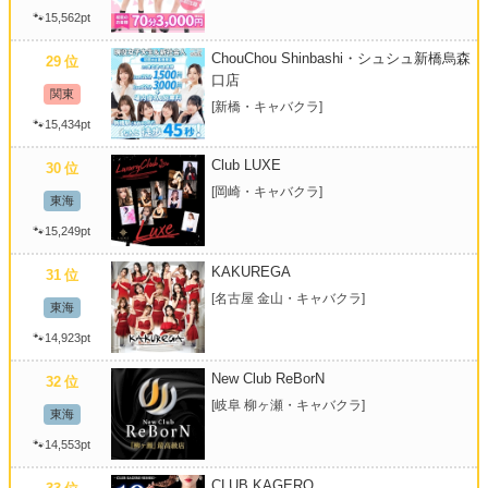
🐾15,562pt
ChouChou Shinbashi・シュシュ新橋烏森
29
位
口店
関東
[新橋・キャバクラ]
🐾15,434pt
Club LUXE
30
位
[岡崎・キャバクラ]
東海
🐾15,249pt
KAKUREGA
31
位
[名古屋 金山・キャバクラ]
東海
🐾14,923pt
New Club ReBorN
32
位
[岐阜 柳ヶ瀬・キャバクラ]
東海
🐾14,553pt
CLUB KAGERO