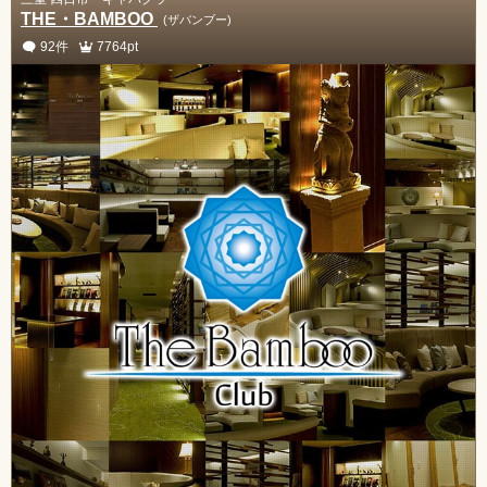
THE・BAMBOO
(ザバンブー)
92件
7764pt