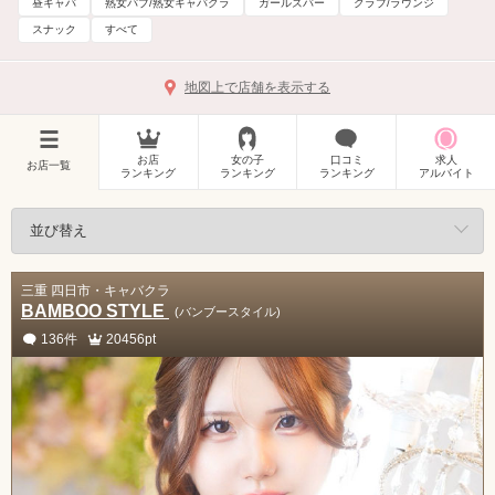
昼キャバ
熟女パブ/熟女キャバクラ
ガールズバー
クラブ/ラウンジ
スナック
すべて
地図上で店舗を表示する
お店
女の子
口コミ
求人
お店一覧
ランキング
ランキング
ランキング
アルバイト
三重 四日市・キャバクラ
BAMBOO STYLE
(バンブースタイル)
136件
20456pt