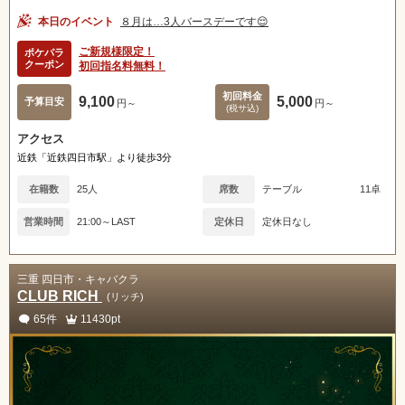
本日のイベント
８月は…3人バースデーです😌
ご新規様限定！
ポケパラ
クーポン
初回指名料無料！
初回料金
9,100
5,000
予算目安
円～
円～
(税サ込)
アクセス
近鉄「近鉄四日市駅」より徒歩3分
在籍数
25人
席数
テーブル
11卓
営業時間
21:00～LAST
定休日
定休日なし
三重 四日市・キャバクラ
CLUB RICH
(リッチ)
65件
11430pt