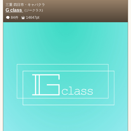
三重 四日市・キャバクラ
G class
(ジークラス)
84件
14647pt