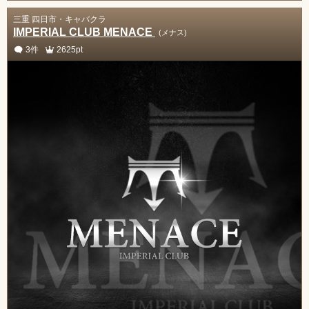
三重 四日市・キャバクラ
IMPERIAL CLUB MENACE
(メナス)
3件
2625pt