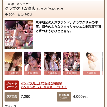
三重 津・キャバクラ
クラブグリム津店
(クラブグリムツテン)
10件
14767pt
東海地区の人気ブランド、クラブグリムの津
店、都会のようなスタイリッシュな非現実空間
と夢のようなひとときを。
ポケパラ見たよ❗️でお得な特割🤩
ポケパラ
クーポン
ハンドルキーパー限定サービス！！
初回料金
7,200
4,000
予算目安
円～
円～
(税サ込)
アクセス