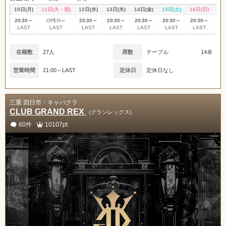
10日(月)
11日(火・祝)
12日(水)
13日(木)
14日(金)
15日(土)
16日(日)
17
20:30～
～
20:30～
20:30～
20:30～
20:30～
20:30～
20
OPEN
LAST
LAST
LAST
LAST
LAST
LAST
L
LAST
在籍数
27人
席数
テーブル
14卓
営業時間
21:00～LAST
定休日
定休日なし
三重 四日市・キャバクラ
CLUB GRAND REX
(グランレックス)
60件
10107pt