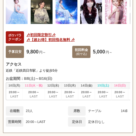
🎶初回限定割引🎶
ポケパラ
クーポン
🎶【超お得】初回指名無料 🎶
初回料金
9,800
5,000
予算目安
円～
円～
(税サ込)
アクセス
近鉄「近鉄四日市駅」より徒歩5分
お盆期間：8/8(土)～8/16(日)
10日(月)
11日(火・祝)
12日(水)
13日(木)
14日(金)
15日(土)
16日(日)
17
20:00～
20:00～
20:00～
20:00～
20:00～
20:00～
20:00～
20
LAST
LAST
LAST
LAST
LAST
LAST
LAST
L
在籍数
23人
席数
テーブル
14卓
営業時間
20:00～LAST
定休日
定休日なし