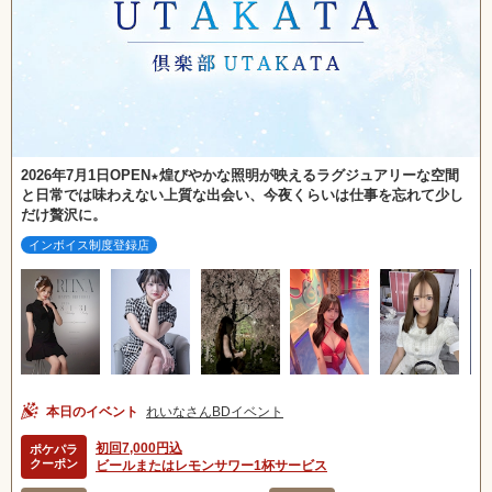
2026年7月1日OPEN★煌びやかな照明が映えるラグジュアリーな空間
と日常では味わえない上質な出会い、今夜くらいは仕事を忘れて少し
だけ贅沢に。
インボイス制度登録店
本日のイベント
れいなさんBDイベント
初回7,000円込
ポケパラ
クーポン
ビールまたはレモンサワー1杯サービス