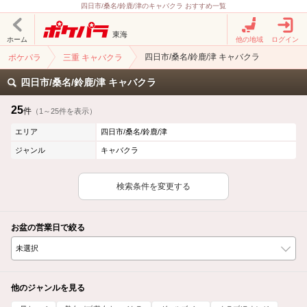
四日市/桑名/鈴鹿/津のキャバクラ おすすめ一覧
東海
ホーム
他の地域
ログイン
四日市/桑名/鈴鹿/津 キャバクラ
ポケパラ
三重 キャバクラ
四日市/桑名/鈴鹿/津 キャバクラ
25
件
（1～25件を表示）
エリア
四日市/桑名/鈴鹿/津
ジャンル
キャバクラ
検索条件を変更する
お盆の営業日で絞る
他のジャンルを見る