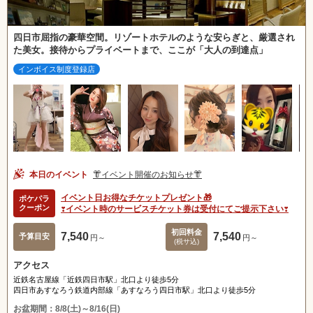
四日市屈指の豪華空間。リゾートホテルのような安らぎと、厳選され
た美女。接待からプライベートまで、ここが「大人の到達点」
インボイス制度登録店
本日のイベント
👘イベント開催のお知らせ👘
イベント日お得なチケットプレゼント🎁
ポケパラ
クーポン
❣️イベント時のサービスチケット券は受付にてご提示下さい❣️
初回料金
7,540
7,540
予算目安
北海道
東北
円～
円～
(税サ込)
アクセス
甲信越
会員ログイン
北陸
近鉄名古屋線「近鉄四日市駅」北口より徒歩5分
四日市あすなろう鉄道内部線「あすなろう四日市駅」北口より徒歩5分
お盆期間：8/8(土)～8/16(日)