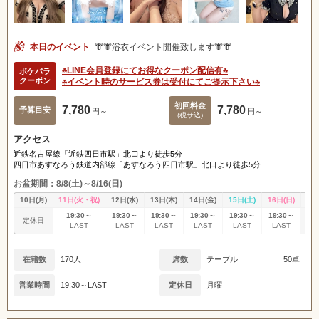
本日のイベント
👘👘浴衣イベント開催致します👘👘
☘️LINE会員登録にてお得なクーポン配信有☘️
ポケパラ
クーポン
☘️イベント時のサービス券は受付にてご提示下さい☘️
初回料金
7,780
7,780
予算目安
円～
円～
(税サ込)
アクセス
近鉄名古屋線「近鉄四日市駅」北口より徒歩5分
四日市あすなろう鉄道内部線「あすなろう四日市駅」北口より徒歩5分
お盆期間：8/8(土)～8/16(日)
10日(月)
11日(火・祝)
12日(水)
13日(木)
14日(金)
15日(土)
16日(日)
17
19:30～
19:30～
19:30～
19:30～
19:30～
19:30～
定休日
定
LAST
LAST
LAST
LAST
LAST
LAST
在籍数
170人
席数
テーブル
50卓
営業時間
19:30～LAST
定休日
月曜