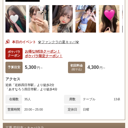
本日のイベント
💎ファンクラの夏キャバ💎
お得なWEBクーポン！
ポケパラ
クーポン
ポケパラ限定クーポン！
初回料金
5,300
4,300
予算目安
円～
円～
(税サ込)
アクセス
近鉄「近鉄四日市駅」より徒歩2分
「あすなろう四日市駅」より徒歩4分
在籍数
35人
席数
テーブル
13卓
営業時間
20:00～25:00
定休日
日曜
三重 四日市・キャバクラ