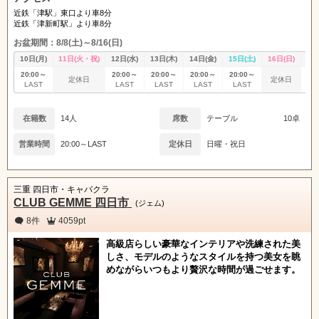
近鉄「津駅」東口より車8分
近鉄「津新町駅」より車8分
お盆期間：8/8(土)～8/16(日)
10日(月)
11日(火・祝)
12日(水)
13日(木)
14日(金)
15日(土)
16日(日)
17
20:00～
20:00～
20:00～
20:00～
20:00～
20
定休日
定休日
LAST
LAST
LAST
LAST
LAST
L
在籍数
14人
席数
テーブル
10卓
営業時間
20:00～LAST
定休日
日曜・祝日
三重 四日市・キャバクラ
CLUB GEMME 四日市
(ジェム)
8件
4059pt
高級店らしい豪華なインテリアや洗練された美
しさ、モデルのようなスタイルを持つ美女を眺
めながらいつもより贅沢な時間が過ごせます。