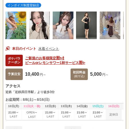
インボイス制度登録店
本日のイベント
水着イベント
ご新規のお客様限定🈹✨🍾
ポケパラ
クーポン
ビールorレモンサワー1杯サービス🈹✨
初回料金
10,400
5,000
予算目安
円～
円～
(税サ込)
アクセス
近鉄「近鉄四日市駅」より徒歩3分
お盆期間：8/8(土)～8/16(日)
10日(月)
11日(火・祝)
12日(水)
13日(木)
14日(金)
15日(土)
16日(日)
17
21:00～
～
21:00～
21:00～
21:00～
21:00～
21
OPEN
定休日
LAST
LAST
LAST
LAST
LAST
L
LAST