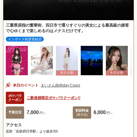
三重県屈指の繁華街、四日市で選りすぐりの美女による最高級の接客
で心ゆくまで楽しめるのはメナスだけです。
インボイス制度登録店
本日のイベント
まいさんBirthday Cours
ポケパラ
ご新規様限定ポケパラクーポン!!
クーポン
初回料金
7,000
6,000
予算目安
円～
円～
(税サ込)
アクセス
近鉄「近鉄四日市駅」より徒歩3分