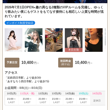
2026年7月1日OPEN★趣の異なる2種類のVIPルームを完備し、ゆっく
り飲みたい夜にもゲストをもてなす接待にも相応しい上質な時間が流
れています。
インボイス制度登録店
初回料金
10,400
10,400
予算目安
円～
円～
(税サ込)
アクセス
「近鉄四日市駅」より徒歩3分
「あすなろう四日市駅」より徒歩7分
お盆期間：8/8(土)～8/16(日)
10日(月)
11日(火・祝)
12日(水)
13日(木)
14日(金)
15日(土)
16日(日)
17
21:00～
21:00～
21:00～
21:00～
21:00～
21:00～
定休日
休
LAST
LAST
LAST
LAST
LAST
LAST