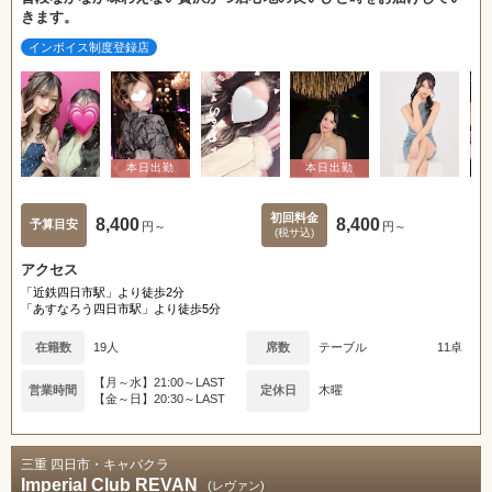
きます。
インボイス制度登録店
初回料金
8,400
8,400
予算目安
円～
円～
(税サ込)
アクセス
「近鉄四日市駅」より徒歩2分
「あすなろう四日市駅」より徒歩5分
在籍数
19人
席数
テーブル
11卓
【月～水】21:00～LAST
営業時間
定休日
木曜
【金～日】20:30～LAST
三重 四日市・キャバクラ
Imperial Club REVAN
(レヴァン)