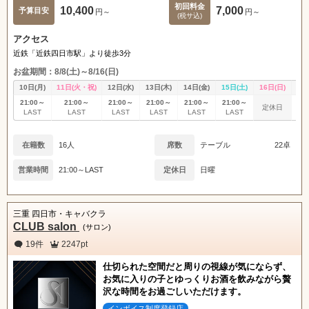
初回料金
10,400
7,000
予算目安
円～
円～
(税サ込)
アクセス
近鉄「近鉄四日市駅」より徒歩3分
お盆期間：8/8(土)～8/16(日)
10日(月)
11日(火・祝)
12日(水)
13日(木)
14日(金)
15日(土)
16日(日)
17
21:00～
21:00～
21:00～
21:00～
21:00～
21:00～
21
定休日
LAST
LAST
LAST
LAST
LAST
LAST
L
在籍数
16人
席数
テーブル
22卓
営業時間
21:00～LAST
定休日
日曜
三重 四日市・キャバクラ
CLUB salon
(サロン)
19件
2247pt
仕切られた空間だと周りの視線が気にならず、
お気に入りの子とゆっくりお酒を飲みながら贅
沢な時間をお過ごしいただけます。
インボイス制度登録店