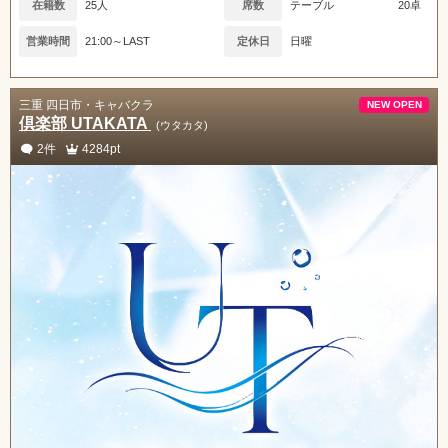
在籍数
25人
席数
テーブル
20卓
営業時間
21:00～LAST
定休日
日曜
三重 四日市・キャバクラ
NEW OPEN
倶楽部 UTAKATA
(ウタカタ)
2件
4284pt