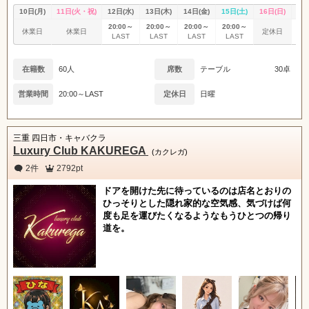
関東
女の子ログイン
静岡
10日(月)
11日(火・祝)
12日(水)
13日(木)
14日(金)
15日(土)
16日(日)
17
20:00～
20:00～
20:00～
20:00～
20
休業日
休業日
定休日
LAST
LAST
LAST
LAST
L
店舗ログイン
関西
東海
在籍数
60人
席数
テーブル
30卓
中四国
新規会員登録
九州
営業時間
20:00～LAST
定休日
日曜
沖縄
全国TOP
三重 四日市・キャバクラ
Luxury Club KAKUREGA
(カクレガ)
2件
2792pt
ドアを開けた先に待っているのは店名とおりの
ひっそりとした隠れ家的な空気感、気づけば何
度も足を運びたくなるようなもうひとつの帰り
道を。