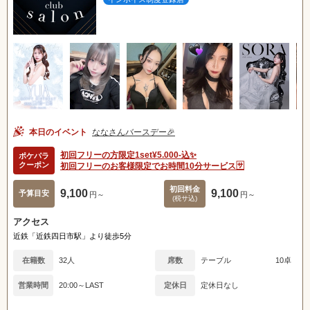
本日のイベント
ななさんバースデー🎉
初回フリーの方限定1set¥5.000-込✨
ポケパラ
クーポン
初回フリーのお客様限定でお時間10分サービス🈂️
初回料金
9,100
9,100
予算目安
円～
円～
(税サ込)
アクセス
近鉄「近鉄四日市駅」より徒歩5分
在籍数
32人
席数
テーブル
10卓
営業時間
20:00～LAST
定休日
定休日なし