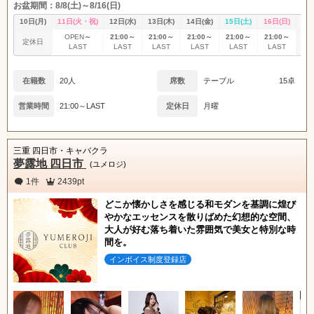
お盆期間：8/8(土)～8/16(日)
10日(月)
11日(火・祝)
12日(水)
13日(木)
14日(金)
15日(土)
16日(日)
17
～
21:00～
21:00～
21:00～
21:00～
21:00～
OPEN
定休日
定
LAST
LAST
LAST
LAST
LAST
LAST
在籍数
20人
席数
テーブル
15卓
営業時間
21:00～LAST
定休日
月曜
三重 四日市・キャバクラ
夢露地 四日市
(ユメロジ)
1件
2439pt
どこか懐かしさを感じる和モダンを基調に煌び
やかなエッセンスを散りばめた幻想的な空間、
大人が好む落ち着いた雰囲気で美女と特別な時
間を。
インボイス制度登録店