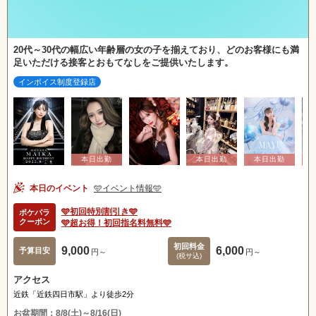
20代～30代の幅広い年齢層の女の子を揃えており、どのお客様にも満
足いただける接客とおもてなしをご提供いたします。
インボイス制度登録店
本日のイベント
🩵イベント情報🩵
🩵初回特別割引き🩵
ポケパラ
クーポン
🩵超お得！初回指名料無料🩵
初回料金
9,000
6,000
予算目安
円～
円～
(税サ込)
アクセス
近鉄「近鉄四日市駅」より徒歩2分
お盆期間：8/8(土)～8/16(日)