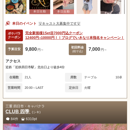
本日のイベント
💡キャスト大募集中です💡
完全新規様1Set目7000円込クーポン
ポケパラ
クーポン
12400円⇒10000円！！ブログでいきなり本指名キャンペーン！
初回料金
9,800
7,000
予算目安
円～
円～
(税サ込)
アクセス
近鉄「近鉄四日市駅」北出口より徒歩4分
在籍数
21人
席数
テーブル
10卓
営業時間
20:00～LAST
定休日
火曜
三重 四日市・キャバクラ
CLUB 四季
(シキ)
84件
6310pt