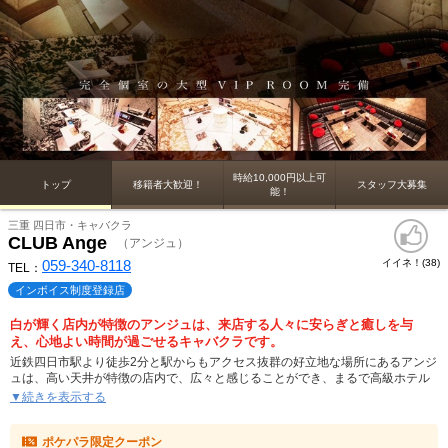
時給10,000円以上可
トップ
移籍者大歓迎！
スタッフ大募集
能！
三重 四日市・キャバクラ
CLUB Ange
（アンジュ）
059-340-8118
イイネ！(
)
38
TEL：
インボイス制度登録店
白が輝く店内が特徴のアンジュは、来店する人々に安らぎと癒しを与
え、心地よい時間が過ごせるキャバクラです。
近鉄四日市駅より徒歩2分と駅からもアクセス抜群の好立地な場所にあるアンジ
ュは、高い天井が特徴の店内で、広々と感じることができ、まるで高級ホテル
のスイートルームのような豪華さと広さを兼ね備えたキャバクラです。
▼続きを表示する
普段足を踏み入れることのないような高級感を味わえるのは四日市でもアンジ
ュだけです。
ポケパラ限定クーポン
女性陣は美女揃いはもちろんの事、ルックスだけではなく、それ以上にトーク