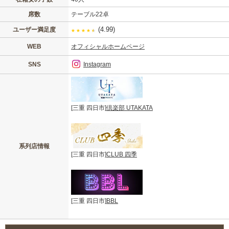
席数
テーブル22卓
(4.99)
ユーザー満足度
★
★
★
★
★
WEB
オフィシャルホームページ
SNS
Instagram
[三重 四日市]
倶楽部 UTAKATA
系列店情報
[三重 四日市]
CLUB 四季
[三重 四日市]
BBL