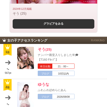
2024年12月掲載
そう (25)
グラビアをみる
北海道
東北
このお店をシェアする
女の子アクセスランキング
RANKING
甲信越
会員ログイン
北陸
そう
(25)
1
位
ナンバー殿堂入りしました🌸🎓
LINE
X (旧Twitter)
関東
女の子ログイン
静岡
【T160 Fｶｯﾌﾟ】
お店のURLをコピー
本日出勤
21：00～
🐾
店舗ログイン
関西
東海
567pt
ブログ
10日以内
中四国
新規会員登録
九州
ゆうな
2
位
ふわふわぽめらにあん
沖縄
全国TOP
ブログ
2026/08/08
🐾