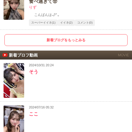
食べ過ぎて😵
りず
こんばんは🌙*.｡
スーパーイイネ(1)
イイネ(2)
コメント(0)
新着ブログをもっとみる
新着プロフ動画
MOVIE
2024/10/31 20:24
そう
2024/07/16 05:32
ここ