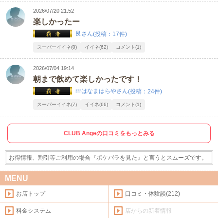
2026/07/20 21:52
楽しかったー
艮さん
(投稿：17件)
スーパーイイネ(0)
イイネ(62)
コメント(1)
2026/07/04 19:14
朝まで飲めて楽しかったです！
rrrはなまはらやさん
(投稿：24件)
スーパーイイネ(7)
イイネ(66)
コメント(1)
CLUB Angeの口コミをもっとみる
お得情報、割引等ご利用の場合『ポケパラを見た』と言うとスムーズです。
MENU
お店トップ
口コミ・体験談(212)
料金システム
店からの新着情報