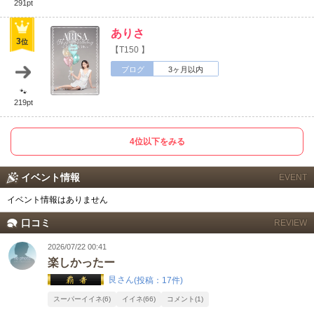
291pt
ありさ
3
位
【T150 】
ブログ
3ヶ月以内
🐾
219pt
4位以下をみる
イベント情報
EVENT
イベント情報はありません
口コミ
REVIEW
2026/07/22 00:41
楽しかったー
艮さん
(投稿：17件)
スーパーイイネ(6)
イイネ(66)
コメント(1)