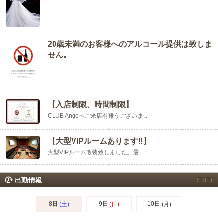
20歳未満のお客様へのアルコール提供は致しま
せん。
【入店制限、時間制限】
CLUB Angeへご来店有難うございま...
【大型VIPルームあります‼️】
大型VIPルーム改装致しました。最...
出勤情報
SHIFT
8日
9日
10日
(土)
(日)
(月)