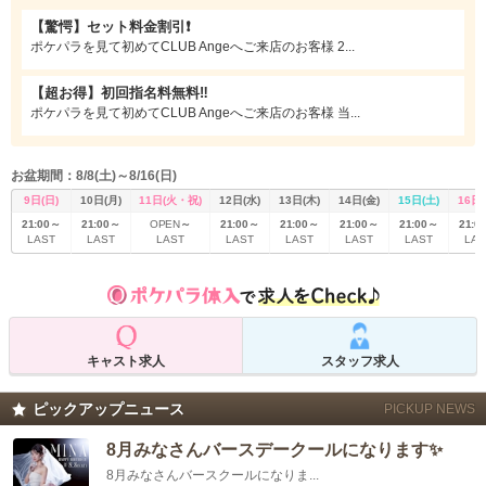
力もハイレベルで、ご来店頂いたお客様すべての方に満足のいくおもてなしを
【驚愕】セット料金割引❗️
心がけていて、容姿端麗の美女たちによる、上品かつ楽しい接客で、心の底か
ら気持ち良くお酒を楽しめます。
ポケパラを見て初めてCLUB Angeへご来店のお客様 2...
【超お得】初回指名料無料‼️
ポケパラを見て初めてCLUB Angeへご来店のお客様 当...
お盆期間：8/8(土)～8/16(日)
9日(日)
10日(月)
11日(火・祝)
12日(水)
13日(木)
14日(金)
15日(土)
16日(
21:00～
21:00～
～
21:00～
21:00～
21:00～
21:00～
21:0
OPEN
LAST
LAST
LAST
LAST
LAST
LAST
LAS
LAST
キャスト求人
スタッフ求人
ピックアップニュース
PICKUP NEWS
8月みなさんバースデークールになります✨
8月みなさんバースクールになりま...