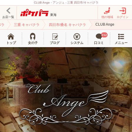
CLUB Ange・アンジュ - 三重 四日市/キャバクラ
東海
お店一覧
他の地域
ログイン
CLUB Ange
パラ
三重 キャバクラ
四日市/桑名 キャバクラ
212
トップ
女の子
ブログ
システム
口コミ
メニュー