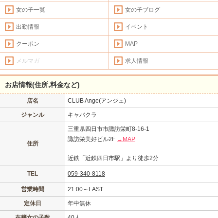
女の子一覧
女の子ブログ
出勤情報
イベント
クーポン
MAP
メルマガ
求人情報
お店情報(住所,料金など)
店名
CLUB Ange(アンジュ)
ジャンル
キャバクラ
三重県四日市市諏訪栄町8-16-1
諏訪栄美好ビル2F
→MAP
住所
近鉄「近鉄四日市駅」より徒歩2分
TEL
059-340-8118
営業時間
21:00～LAST
定休日
年中無休
在籍女の子数
40人