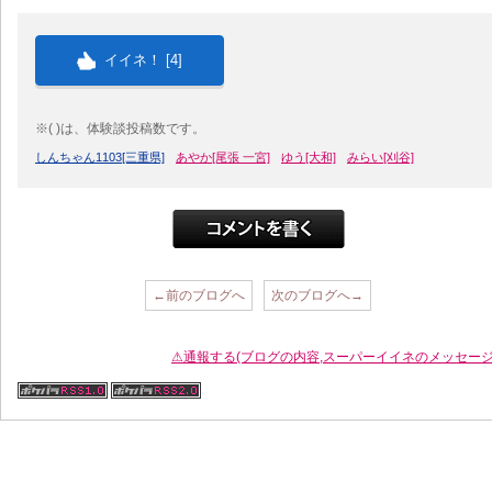
イイネ！ [
4
]
※( )は、体験談投稿数です。
しんちゃん1103[三重県]
あやか[尾張 一宮]
ゆう[大和]
みらい[刈谷]
←前のブログへ
次のブログへ→
⚠通報する(ブログの内容,スーパーイイネのメッセージ