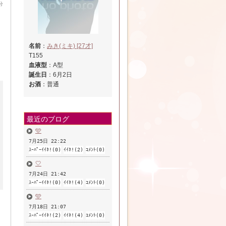
分
名前
：
みき(ミキ) [27才]
T155
血液型
：A型
誕生日
：6月2日
お酒
：普通
最近のブログ
🩵
7月25日 22:22
ｽｰﾊﾟｰｲｲﾈ!(0)
ｲｲﾈ!(2)
ｺﾒﾝﾄ(0)
🤍
7月24日 21:42
ｽｰﾊﾟｰｲｲﾈ!(0)
ｲｲﾈ!(4)
ｺﾒﾝﾄ(0)
🩵
7月18日 21:07
ｽｰﾊﾟｰｲｲﾈ!(2)
ｲｲﾈ!(4)
ｺﾒﾝﾄ(0)