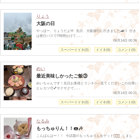
りょう
大阪の日
やっほー、りょうだよ🩵 先日、大阪旅行に行きました🚄💨 行き
は夜行バスで7時間かけて...
06月14日 00:38
スーパーイイネ(0)
イイネ(6)
コメント(0)
めい
最近美味しかったご飯③
めいちゃんです！先日お客様とランチへ✨見てくださいこの分厚い
ヒレカツ🥺💕サクサクで...
06月14日 00:21
スーパーイイネ(0)
イイネ(8)
コメント(0)
なるみ
もっちゅりん！！🍩🎶
こんばんは〜！！ 今話題のもっちゅりんをゲット✊🏻💖 しまし