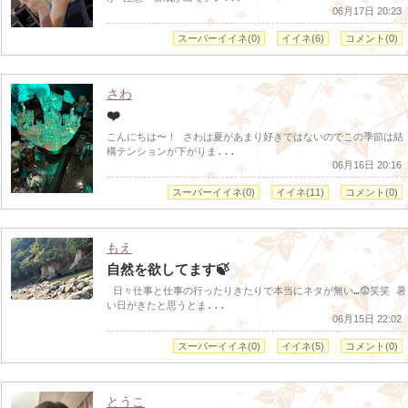
06月17日 20:23
スーパーイイネ(0)
イイネ(6)
コメント(0)
さわ
❤️
こんにちは〜！ さわは夏があまり好きではないのでこの季節は結
構テンションが下がりま...
06月16日 20:16
スーパーイイネ(0)
イイネ(11)
コメント(0)
もえ
自然を欲してます🍃
日々仕事と仕事の行ったりきたりで本当にネタが無い…😨笑笑 暑
い日がきたと思うとま...
06月15日 22:02
スーパーイイネ(0)
イイネ(5)
コメント(0)
とうこ