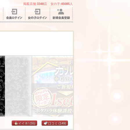
掲載店舗:
3348
店 女の子:
45085
人
イイネ!
(55)
口コミ
(149)