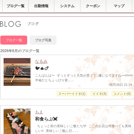
ブログ一覧
出勤情報
システム
クーポン
マップ
ブログ一覧
ブログ写真
2026年6月のブログ一覧
なるみ
🐦🔥🍗
こんばんは〜 ずっとずっと天気が悪くて 嫌になりますね〜☹️☹️☹️☹️
半袖だとちょっぴり寒...
06月26日 21:14
スーパーイイネ(1)
イイネ(3)
コメント(0)
もえ
和食らぶ💓
ちょっと前の美味しいご飯たち🩵 ここのお店は何食べても美味
しい☺️ 美味しいご飯に日...