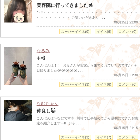
美容院に行ってきました🥣
°˖♡- - - - - - - - - - - - - - - - - - - - - -
- - - - - - - - ご覧いただきあり...
06月15日 22:00
スーパーイイネ(0)
イイネ(6)
コメント(0)
なるみ
✈️💨
こんばんは！！ お母さんが実家から来てくれていたのですが 今
日帰りました😭😭😭😭😭...
06月15日 21:30
スーパーイイネ(3)
イイネ(6)
コメント(0)
なむちゃん
仲良し🐱
こんばんは〜なむです🌞 川崎で仕事始めてから最初にできたお友
達を紹介しますー‼️ ジャ...
06月15日 21:15
スーパーイイネ(3)
イイネ(7)
コメント(0)