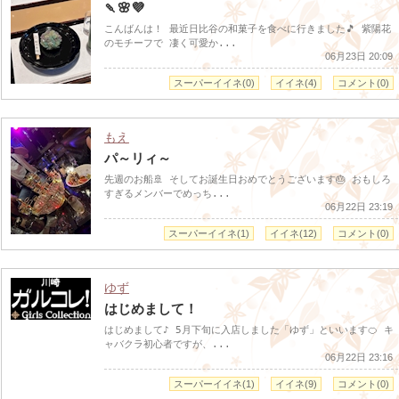
🍡🌸💜
こんばんは！ 最近日比谷の和菓子を食べに行きました🎵 紫陽花
のモチーフで 凄く可愛か...
06月23日 20:09
スーパーイイネ(0)
イイネ(4)
コメント(0)
もえ
パ～リィ～
先週のお船🚢 そしてお誕生日おめでとうございます🎂 おもしろ
すぎるメンバーでめっち...
06月22日 23:19
スーパーイイネ(1)
イイネ(12)
コメント(0)
ゆず
はじめまして！
はじめまして♪ 5月下旬に入店しました「ゆず」といいます🍊 キ
ャバクラ初心者ですが、...
06月22日 23:16
スーパーイイネ(1)
イイネ(9)
コメント(0)