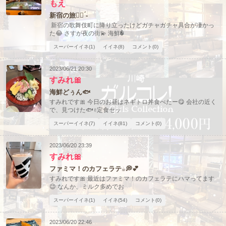
もえ
新宿の旅‪👍🏻 ́-‬
新宿の歌舞伎町に降り立ったけどガチャガチャ具合が凄かっ
た😂 さすが夜の街💫 海鮮�
スーパーイイネ(1)
イイネ(8)
コメント(0)
2023/06/21 20:30
すみれ🎀
北海道
東北
このお店をシェアする
海鮮どぅん🐟
すみれです🎀 今日のお昼はネギトロ丼食べたー😋 会社の近く
甲信越
会員ログイン
北陸
で、見つけた🐟✌️定食セッ
スーパーイイネ(7)
イイネ(81)
コメント(0)
LINE
X (旧Twitter)
女の子ログイン
静岡
関東
2023/06/20 23:39
お店のURLをコピー
すみれ🎀
東海
店舗ログイン
関西
ファミマ！のカフェラテ☕💭💕
すみれです🎀 最近はファミマ！のカフェラテにハマってます
😉 なんか、ミルク多めでお
中四国
新規会員登録
九州
スーパーイイネ(1)
イイネ(54)
コメント(0)
沖縄
全国TOP
2023/06/20 22:46