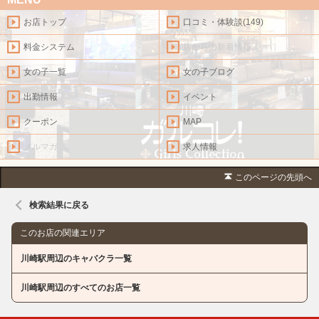
お店トップ
口コミ・体験談(149)
料金システム
店からの新着情報
女の子一覧
女の子ブログ
出勤情報
イベント
クーポン
MAP
メルマガ
求人情報
このページの先頭へ
検索結果に戻る
このお店の関連エリア
川崎駅周辺のキャバクラ一覧
川崎駅周辺のすべてのお店一覧