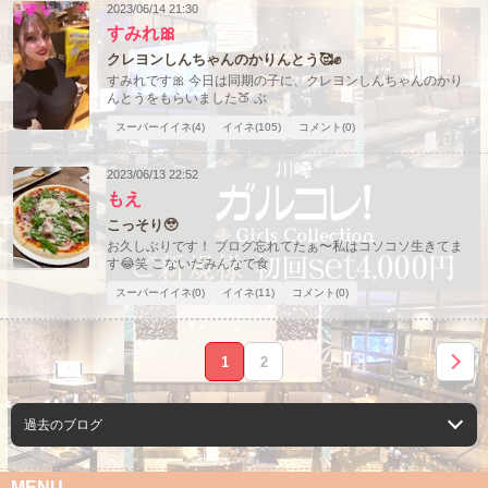
2023/06/14 21:30
すみれ🎀
クレヨンしんちゃんのかりんとう🥰✊
すみれです🎀 今日は同期の子に、クレヨンしんちゃんのかり
んとうをもらいました🍑 ぶ
スーパーイイネ(4)
イイネ(105)
コメント(0)
2023/06/13 22:52
もえ
こっそり🥹
お久しぶりです！ ブログ忘れてたぁ〜私はコソコソ生きてま
す😂笑 こないだみんなで食
スーパーイイネ(0)
イイネ(11)
コメント(0)
1
2
過去のブログ
MENU