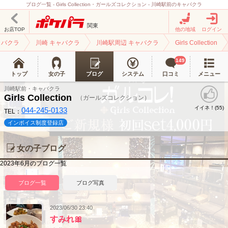
ブログ一覧 - Girls Collection・ガールズコレクション - 川崎駅前のキャバクラ
関東
お店TOP
他の地域
ログイン
ャバクラ
川崎 キャバクラ
川崎駅周辺 キャバクラ
Girls Collection
149
トップ
女の子
ブログ
システム
口コミ
メニュー
川崎駅前・キャバクラ
Girls Collection
（ガールズコレクション）
イイネ！(
)
55
044-245-0133
TEL：
インボイス制度登録店
女の子ブログ
2023年6月のブログ一覧
ブログ一覧
ブログ写真
2023/06/30 23:40
すみれ🎀