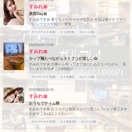
すみれ🎀
美容Day🎀
すみれです🎀 暑くてノースリーブな日☺️ 今日は朝イチでマツ
パいってエステ前に一度帰
スーパーイイネ(3)
イイネ(74)
コメント(0)
2023/06/16 22:00
すみれ🎀
カップ麺たべながらネトフリが楽しい🥳
すみれです🎀 仕事から帰ってきて緑のたぬきたべたがら、 見
ています😚😚💕 この時間が
スーパーイイネ(5)
イイネ(82)
コメント(0)
2023/06/15 22:45
すみれ🎀
おうちでティム🧸
すみれです🎀 おうちでは最近ユニバで買ったTシャツ着てます
🌷🎀🩷 これほんとかわいい
スーパーイイネ(7)
イイネ(112)
コメント(0)