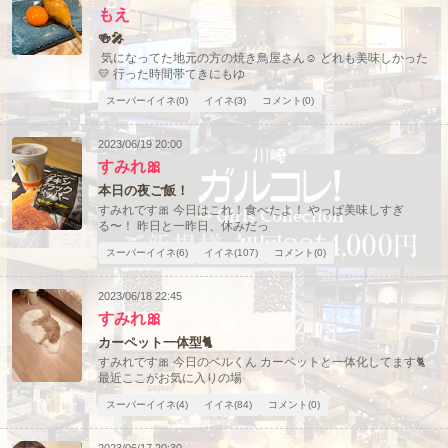
もえ
🍻🎤
気になってた地元の方の焼き鳥屋さん☺️ どれも美味しかった
💛 行った時間帯てきにもゆ
スーパーイイネ(0)
イイネ(3)
コメント(0)
2023/06/19 20:00
すみれ🎀
本日の夜ご飯！
すみれです🎀 今日はこれ！食べたよ！ やっぱ美味しすぎ
る〜！ 昨日と一昨日、休みだっ
スーパーイイネ(6)
イイネ(107)
コメント(0)
2023/06/18 22:45
すみれ🎀
カーペット一体型🐈
すみれです🎀 今日のベルくん カーペットと一体化してます🐈
最近ここがお気に入りの場
スーパーイイネ(4)
イイネ(84)
コメント(0)
2023/06/17 20:30