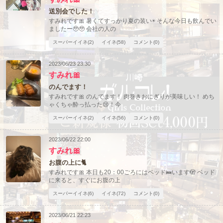
送別会でした！
すみれです🎀 暑くてすっかり夏の装い☀️ そんな今日も飲んでい
ましたー🥹🥹 会社の人の
スーパーイイネ(2)
イイネ(58)
コメント(0)
2023/06/23 23:30
すみれ🎀
のんでます！
すみれです🎀 のんでます！ 肉巻きおにぎりが美味しい！ めち
ゃくちゃ酔っ払った😢！今
スーパーイイネ(2)
イイネ(56)
コメント(0)
2023/06/22 22:00
すみれ🎀
お腹の上に🐈
すみれです🎀 本日も20：00ごろにはベッド🛌います🫣 ベッド
に来ると、すぐにお腹の上
スーパーイイネ(6)
イイネ(72)
コメント(0)
2023/06/21 22:23