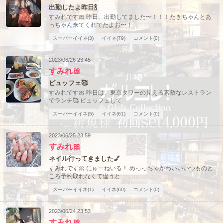
出勤したよ昨日🍾
すみれです🎀 昨日、出勤してました〜！！！たきちゃんとあ
っちゃん来てくれてたよお〜！
スーパーイイネ(3)
イイネ(79)
コメント(0)
2023/06/26 23:45
すみれ🎀
ビュッフェ🥰
すみれです🎀 昨日は、東京タワーの見える素敵なレストラン
でランチ🥰 ビュッフェして
スーパーイイネ(5)
イイネ(61)
コメント(0)
2023/06/25 23:59
すみれ🎀
ネイル行ってきました💅
すみれです🎀 にゅーねいる！ めっっちゃかわいいいつものと
ころ予約取れなくて違うと
スーパーイイネ(1)
イイネ(60)
コメント(0)
2023/06/24 23:53
すみれ🎀