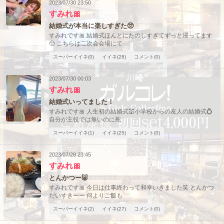
2023/07/30 23:50
すみれ🎀
結婚式が本当に楽しすぎた🥺
すみれです🎀 結婚式ほんとにたのしすぎてずっと浸ってます
🥺 こちらは二次会会場にて
スーパーイイネ(0)
イイネ(28)
コメント(0)
2023/07/30 00:03
すみれ🎀
結婚式いってました！
すみれです🎀 人生初の結婚式💒小学校からの友人の結婚式💍
自分が主役では無いのに死
スーパーイイネ(1)
イイネ(25)
コメント(0)
2023/07/28 23:45
すみれ🎀
とんかつー🐷
すみれです🎀 今日は仕事終わって和幸いきました笑 とんかつ
だいすきーー 何よりご飯も
スーパーイイネ(2)
イイネ(27)
コメント(0)