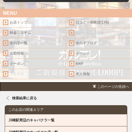
MENU
お店トップ
口コミ・体験談(149)
料金システム
店からの新着情報
女の子一覧
女の子ブログ
出勤情報
イベント
クーポン
MAP
メルマガ
求人情報
このページの先頭へ
検索結果に戻る
このお店の関連エリア
川崎駅周辺のキャバクラ一覧