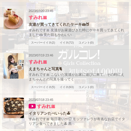
沖縄
全国TOP
2023/07/20 23:45
すみれ🎀
友達が買ってきてくれたケーキ🍰🍑
すみれです🎀 友達がお家遊びきた時にケーキ買ってきてくれ
ました🍰 見た目もかわいい
スーパーイイネ(2)
イイネ(72)
コメント(0)
2023/07/19 23:46
すみれ🎀
えまちゃんと写真🐈
すみれです🎀 こないだ友達がお家に遊びに来て、その時にえ
まちゃんとの写真を撮ってく
スーパーイイネ(5)
イイネ(93)
コメント(0)
2023/07/18 23:45
すみれ🎀
イタリアンたべいった🍝
すみれです🎀 毎日暑い〜🥵 モッツァレラが有名なお店でイタ
リアン食べてきました🍝 黒