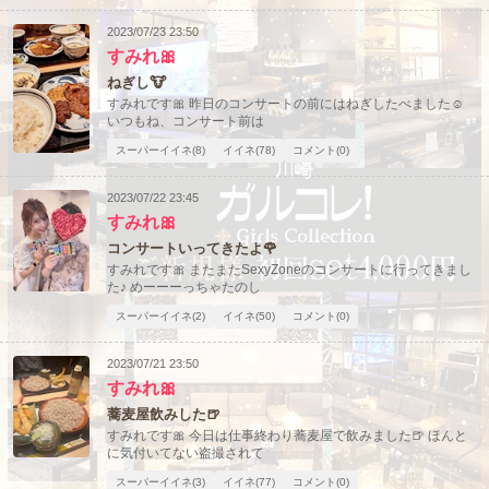
2023/07/23 23:50
すみれ🎀
ねぎし🐮
すみれです🎀 昨日のコンサートの前にはねぎしたべました☺️
いつもね、コンサート前は
スーパーイイネ(8)
イイネ(78)
コメント(0)
2023/07/22 23:45
北海道
東北
すみれ🎀
このお店をシェアする
コンサートいってきたよ🌹
甲信越
会員ログイン
北陸
すみれです🎀 またまたSexyZoneのコンサートに行ってきまし
た♪ めーーーっちゃたのし
スーパーイイネ(2)
イイネ(50)
コメント(0)
LINE
X (旧Twitter)
女の子ログイン
静岡
関東
お店のURLをコピー
2023/07/21 23:50
東海
店舗ログイン
関西
すみれ🎀
蕎麦屋飲みした🍺
すみれです🎀 今日は仕事終わり蕎麦屋で飲みました🍺 ほんと
中四国
新規会員登録
九州
に気付いてない盗撮されて
スーパーイイネ(3)
イイネ(77)
コメント(0)