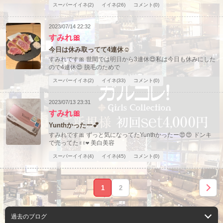
スーパーイイネ(2)
イイネ(26)
コメント(0)
2023/07/14 22:32
すみれ🎀
今日は休み取ってて4連休☺️
すみれです🎀 世間では明日から3連休😍私は今日も休みにした
ので4連休😍 脱毛のためで
スーパーイイネ(2)
イイネ(33)
コメント(0)
2023/07/13 23:31
すみれ🎀
Yunthかったー💕
すみれです🎀 ずっと気になってたYunthかったー😍😍 ドンキ
で売ってた✌️✌️❤️ 美白美容
スーパーイイネ(4)
イイネ(45)
コメント(0)
1
2
過去のブログ