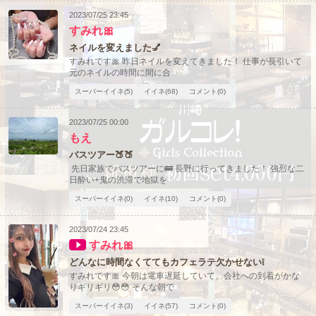
2023/07/25 23:45
すみれ🎀
ネイルを変えました💅
すみれです🎀 昨日ネイルを変えてきました！ 仕事が長引いて
元のネイルの時間に間に合
スーパーイイネ(5)
イイネ(68)
コメント(0)
2023/07/25 00:00
もえ
バスツアー🍑🍑
先日家族でバスツアーに🚌 長野に行ってきました！ 強烈な二
日酔い+鬼の渋滞で地獄を
スーパーイイネ(0)
イイネ(10)
コメント(0)
2023/07/24 23:45
すみれ🎀
どんなに時間なくててもカフェラテ欠かせない❕
すみれです🎀 今朝は電車遅延していて、会社への到着がかな
りギリギリ😳😳 そんな朝で
スーパーイイネ(3)
イイネ(57)
コメント(0)