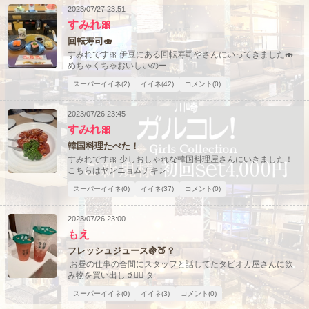
2023/07/27 23:51
すみれ🎀
回転寿司🍣
すみれです🎀 伊豆にある回転寿司やさんにいってきました🍣
めちゃくちゃおいしいのー
スーパーイイネ(2)
イイネ(42)
コメント(0)
2023/07/26 23:45
すみれ🎀
韓国料理たべた！
すみれです🎀 少しおしゃれな韓国料理屋さんにいきました！
こちらはヤンニョムチキン
スーパーイイネ(0)
イイネ(37)
コメント(0)
2023/07/26 23:00
もえ
フレッシュジュース🍇🍑？
お昼の仕事の合間にスタッフと話してたタピオカ屋さんに飲
み物を買い出し🥤🏃‍♀️ タ
スーパーイイネ(0)
イイネ(3)
コメント(0)