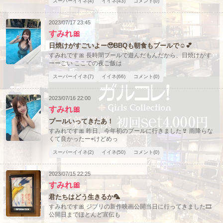
スーパーイイネ(4)
イイネ(43)
コメント(0)
2023/07/17 23:45
すみれ🎀
日焼けがすごいよー🥹BBQも朝食もプールで☺️💕
すみれです🎀 長時間プールで遊んだもんだから、日焼けがす
ーーごい ここでの夜ご飯は
スーパーイイネ(7)
イイネ(66)
コメント(0)
2023/07/16 22:00
すみれ🎀
プールいってきたあ！
すみれです🎀 昨日、今年初のプールに行きました👙 雨降らな
くて良かったー☔️けどめっ
スーパーイイネ(2)
イイネ(50)
コメント(0)
2023/07/15 22:25
すみれ🎀
君たちはどう生きるか🦜
すみれです🎀 ジブリの新作映画公開当日に行ってきました🎞️
公開日までほとんど宣伝も