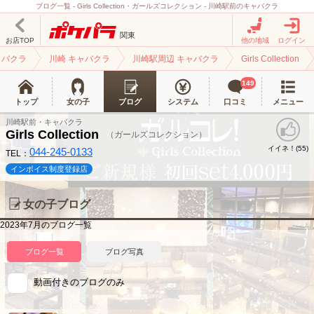
ブログ一覧 - Girls Collection・ガールズコレクション - 川崎駅前のキャバクラ
関東
お店TOP
他の地域
ログイン
ャバクラ
川崎 キャバクラ
川崎駅周辺 キャバクラ
Girls Collection
149
トップ
女の子
ブログ
システム
口コミ
メニュー
川崎駅前・キャバクラ
Girls Collection
（ガールズコレクション）
イイネ！(
)
55
044-245-0133
TEL：
インボイス制度登録店
女の子ブログ
2023年7月のブログ一覧
ブログ一覧
ブログ写真
動画付きのブログのみ