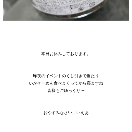
本日お休みしております。
LINEでの連絡例
昨夜のイベントのくじ引きで当たり
いかそーめん食べまくってから寝ますね
北海道
東北
皆様もごゆっくり〜
このお店をシェアする
このブログをシェアする
甲信越
会員ログイン
北陸
おやすみなさい。いえあ
LINE
X (旧Twitter)
LINE
twitter
関東
女の子ログイン
静岡
お店のURLをコピー
ブログのURLをコピー