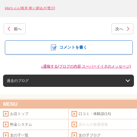
kitaちゃん[岐阜 柳ヶ瀬]
あき[豊川]
前へ
次へ
コメントを書く
⚠通報する(ブログの内容,スーパーイイネのメッセージ)
過去のブログ
MENU
お店トップ
口コミ・体験談(14)
料金システム
店からの新着情報
女の子一覧
女の子ブログ