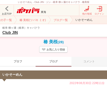
いかそーめん - Club JIN・ジン - 岐阜 柳ヶ瀬のキャバクラ - 椿美桜
東海
お店TOP
他の地域
ログイン
いかそーめん
女の子一覧
椿 美桜(ツバキ ミオ)
ブログ一覧
岐阜 柳ヶ瀬（岐阜）キャバクラ
Club JIN
椿 美桜
(28)
お気に入り登録
プロフ
ブログ
コメント
いかそーめん
2022年06月30日 22時11分