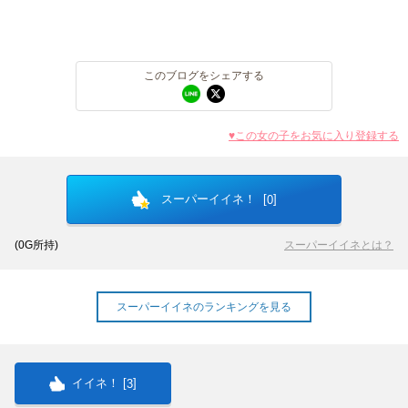
店舗ログイン
関西
東海
中四国
新規会員登録
九州
このブログをシェアする
LINEでお店に連絡する
沖縄
全国TOP
♥この女の子をお気に入り登録する
スーパーイイネ！ [
]
0
(
0
G所持)
スーパーイイネとは？
スーパーイイネのランキングを見る
イイネ！ [
]
3