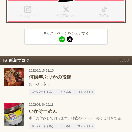
LINE
X (旧Twitter)
LINE
X (旧Twitter)
関東
女の子ログイン
静岡
Instagram
X (旧Twitter)
TikTok
お店のURLをコピー
キャストページのURLをコピー
店舗ログイン
関西
東海
キャストページをシェアする
中四国
新規会員登録
九州
LINEでお店に連絡する
沖縄
全国TOP
新着ブログ
BLOG
2022/10/15 21:15
何億年ぶりかの投稿
おっひっさっ
スーパーイイネ(0)
イイネ(7)
コメント(0)
2022/06/30 22:11
いかそーめん
本日お休みしております。昨夜のイベントのくじ引きで当...
スーパーイイネ(0)
イイネ(3)
コメント(0)