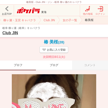
椿美桜 - Club JIN・ジン - 岐阜 柳ヶ瀬のキャバクラ
東海
お店TOP
他の地域
ログイン
椿美桜
柳ヶ瀬・玉宮 キャバクラ
Club JIN
女の子一覧
岐阜 柳ヶ瀬（岐阜）キャバクラ
Club JIN
椿 美桜
(28)
お気に入り登録
次回明日8/11(火)
プロフ
ブログ
コメント