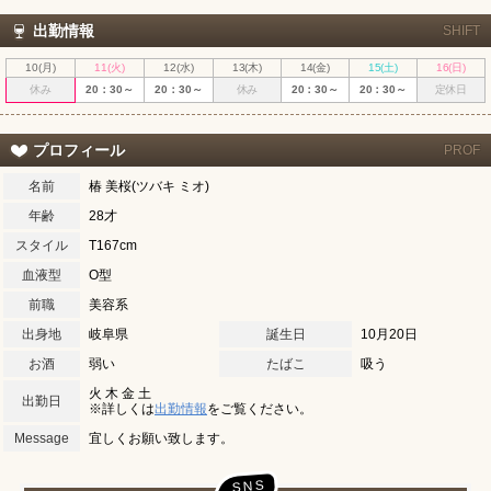
出勤情報
SHIFT
10(月)
11(火)
12(水)
13(木)
14(金)
15(土)
16(日)
休み
20：30～
20：30～
休み
20：30～
20：30～
定休日
プロフィール
PROF
名前
椿 美桜(ツバキ ミオ)
年齢
28才
スタイル
T167cm
血液型
O型
前職
美容系
出身地
岐阜県
誕生日
10月20日
LINEでの連絡例
お酒
弱い
たばこ
吸う
火 木 金 土
出勤日
北海道
東北
※詳しくは
出勤情報
をご覧ください。
このお店をシェアする
キャストページをシェアする
Message
宜しくお願い致します。
甲信越
会員ログイン
北陸