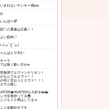
いきれないヤンキー感ww
お
いんぼー🌈
顔♡八重歯は正義！！
よい筋肉♡
( ⑉¯ །། ¯⑉ )
ゃんぱん🫧🥂🍾✨
キーラ
では無く酔い方がw
答無用でエヴァンゲリオン！
がなんでもエヴァ！！
が何と言おうとエヴァ！！！
カヲル推し
UNTER✖️HUNTERも大好き🪪🐳
ンガ全巻持ってる📚
ニメも１０周はしてるｗ
ニメ全般好きです