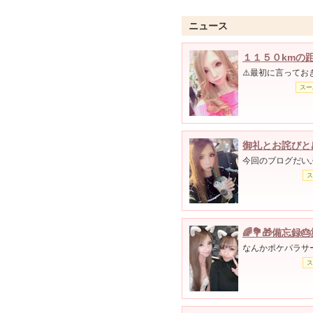
ニュース
１１５０kmの
⚠️最初に言っておき
スー
御礼とお詫びと
今回のブログだいぶ
ス
🌈💐🎁備忘録🎂
なんかポケパラサー
ス