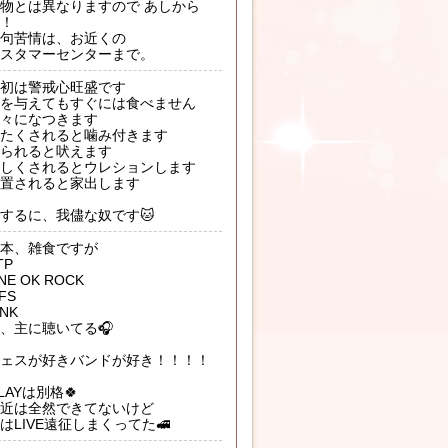
物とは異なりますので あしから
！
句苦情は、お近くの
スタマーセンターまで。
初は警戒心旺盛です
を与えてもすぐには食べません
々になつきます
たくされると噛み付きます
られると吠えます
しくされるとウレションします
置されると家出します
するに、我儘な奴です🐱
本、雑食ですが
TP
NE OK ROCK
FS
!NK
、主に聴いてる🎧
ェスが好きバンドが好き！！！！
LAYは別格🍀
近は全然できてないけど
はLIVE遠征しまくってた🚅