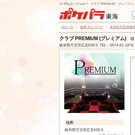
✰*.🌈あみぺそ🦄໒꒱⋆* - クラブ PREMIUM・プレミア
ポケパラ
岐阜 キャバクラ
多治見/可児/恵那
クラブ PREMIUM (プレミアム)
岐
岐阜県可児市広見630-5
TEL：0574-61-1870
住所
岐阜県可児市広見630-5