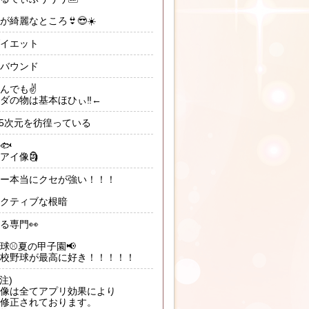
が綺麗なところ👙😎☀️
イエット
バウンド
んでも✌️
ダの物は基本ほひぃ‼️←
.5次元を彷徨っている
🐟
アイ像🗿
ー本当にクセが強い！！！
クティブな根暗
る専門👀
球⚾️夏の甲子園📢
校野球が最高に好き！！！！！
注)
像は全てアプリ効果により
修正されております。