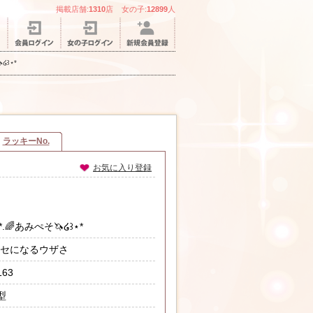
掲載店舗:
1310
店 女の子:
12899
人
໒꒱⋆*
ラッキーNo.
お気に入り登録
*.🌈あみぺそ🦄໒꒱⋆*
セになるウザさ
163
型