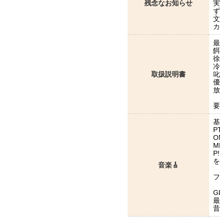
残念なお知らせ
実
ず
文
カ
最
餌
徐
冷
取扱説明書
叱
優
放
要
基
P
O
M
P
を
音楽🎸
フ
G
最
昔