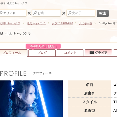
ム - 岐阜 可児のキャバクラ
/中津川 キャバクラ
可児 キャバクラ
クラブ PREMIUM
女の子一覧
✰*.🌈あみぺそ🦄
阜 可児 キャバクラ
2026年1月15日更新！
プロフィール
ブログ
コメント
グラビア
名前
✰
肩書き
ク
スタイル
T
血液型
A