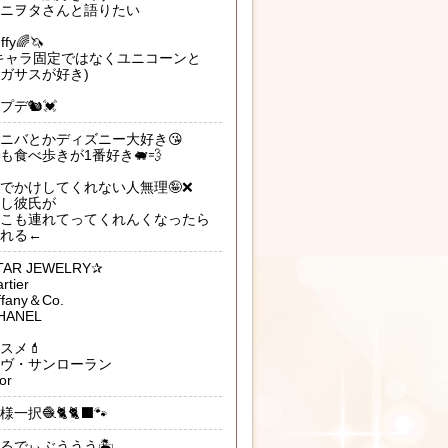
ニヲタさんと語りたい
uffy🌈🦄
キャラ固定ではなくユニコーンと
ガサスが好き)
プデ🐿💓
ニバとかディズニー大好き😘
も食べ歩きが1番好き🐖💨
でかけしてくれない人無理🤪❌
し彼氏が
こも連れてってくれんくなったら
れる←
TAR JEWELRY✰
rtier
iffany＆Co.
HANEL
スメ💄
ヴ・サンローラン
or
様一択🧶🐈🐈‍⬛🐾
るでぃぶううう🏝