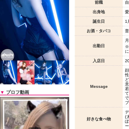
前職
自
出身地
愛
誕生日
1
お酒・タバコ
普
月
出勤日
※
に
入店日
2
顔
性
ど
意
Message
若
▼
プロフ動画
て
で
ブ
デ
(
好きな食べ物
ぽ
ー