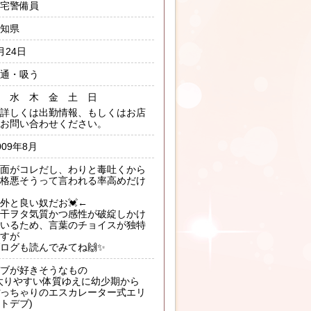
宅警備員
知県
月24日
通・吸う
 水 木 金 土 日
詳しくは出勤情報、もしくはお店
お問い合わせください。
009年8月
面がコレだし、わりと毒吐くから
格悪そうって言われる率高めだけ
外と良い奴だお💓←
干ヲタ気質かつ感性が破綻しかけ
いるため、言葉のチョイスが独特
すが
ログも読んでみてね🙌✨
ブが好きそうなもの
太りやすい体質ゆえに幼少期から
っちゃりのエスカレーター式エリ
トデブ)