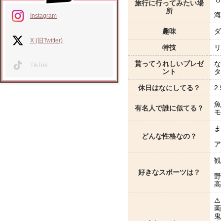
旅行に行ってみたい場
所
海
Instagram
趣味
ダ
X (旧Twitter)
特技
リ
貰ってうれしいプレゼ
な
TikTok
ント
タ
休日はなにしてる？
2
魚
有名人で誰に似てる？
モ
ま
どんな性格なの？
ア
観
好きなスポーツは？
野
高
⚠
画
鬼