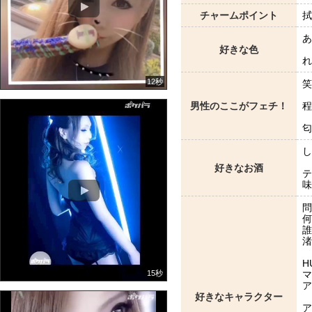
チャームポイント
拭
あ
好きな色
れ
12秒
笑
男性のここがフェチ！
程
匂い
し
好きなお酒
テ
味
問
何
誰
渚
H
15秒
マ
ア
好きなキャラクター
ア