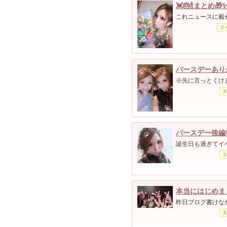
💓🎂🍾まとめ🎁✨
これニュースに載せ
ス
バースデーありが
※先に言っとくけど
ス
バースデー後編🤩
誕生日も過ぎてイベ
ス
本当にはじめま
昨日ブログ書けなかっ
ス