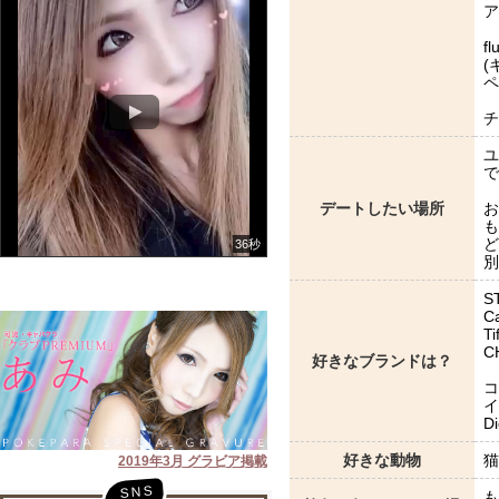
ア
fl
(
ペ
チ
ユ
で
デートしたい場所
お
も
ど
36秒
別
S
Ca
T
C
好きなブランドは？
コ
イ
Di
好きな動物
猫
2019年3月 グラビア掲載
も