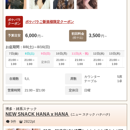
ポケパラ
ポケパラご新規様限定クーポン
クーポン
初回料金
6,000
3,500
予算目安
円～
円～
(税サ込)
お盆期間：8/8(土)～8/16(日)
7日(金)
8日(土)
9日(日)
10日(月)
11日(火・祝)
12日(水)
13日(木)
14
21:00～
21:00～
21:00～
21:00～
21:00～
21:00～
21
定休日
1:00
1:00
1:00
1:00
1:00
1:00
1
カウンター
5席
在籍数
5人
席数
テーブル
1卓
営業時間
21:00～翌1:00
定休日
日曜
博多・姉系スナック
NEW SNACK HANA x HANA
(ニュー スナック ハナハナ)
9件
2822pt