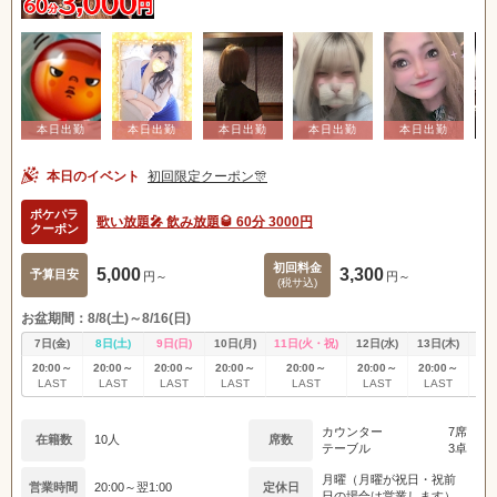
本日のイベント
初回限定クーポン🎊
ポケパラ
歌い放題🎤 飲み放題🥃 60分 3000円
クーポン
初回料金
5,000
3,300
予算目安
円～
円～
(税サ込)
お盆期間：8/8(土)～8/16(日)
7日(金)
8日(土)
9日(日)
10日(月)
11日(火・祝)
12日(水)
13日(木)
14
20:00～
20:00～
20:00～
20:00～
20:00～
20:00～
20:00～
20
LAST
LAST
LAST
LAST
LAST
LAST
LAST
L
カウンター
7席
在籍数
10人
席数
テーブル
3卓
月曜（月曜が祝日・祝前
営業時間
20:00～翌1:00
定休日
日の場合は営業します）