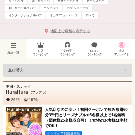
キャバクラ
朝・昼キャバ
熟女キャバクラ
ガールズバー
朝・昼ガールズバー
コンカフェ
パブ/ショーパブ
インターナショナルパブ
オカマ/ニューハーフ
すべて
地図上で店舗を表示する
お店
女の子
口コミ
求人
お店一覧
ランキング
ランキング
ランキング
アルバイト
中洲・スナック
HuraHura
(フラフラ)
264件
1979pt
人気店なのに安い！初回クーポンで飲み放題60
分3千円とリーズナブル✨5名様以上で1名無料
（団体様25名様収容可）！女性のお客様は半額
でOK！
インボイス制度登録店