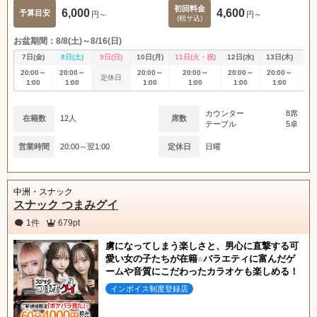
初回料金
6,000
4,600
予算目安
円～
円～
(税サ込)
お盆期間：8/8(土)～8/16(日)
7日(金)
8日(土)
9日(日)
10日(月)
11日(火・祝)
12日(水)
13日(木)
14
20:00～
20:00～
20:00～
20:00～
20:00～
20:00～
20
定休日
1:00
1:00
1:00
1:00
1:00
1:00
1
カウンター
8席
在籍数
12人
席数
テーブル
5卓
営業時間
20:00～翌1:00
定休日
日曜
中洲・スナック
スナック つまみグイ
1件
679pt
虜になってしまう楽しさと、男心に直撃する可
愛い女の子たちが在籍☆バラエティに富んだゲ
ームや音質にこだわったカラオケも楽しめる！
インボイス制度登録店