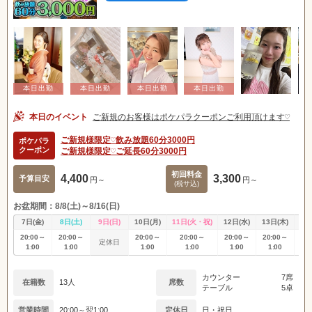
本日のイベント
ご新規のお客様はポケパラクーポンご利用頂けます♡
ご新規様限定♡飲み放題60分3000円
ポケパラ
クーポン
ご新規様限定♡ご延長60分3000円
初回料金
4,400
3,300
予算目安
円～
円～
(税サ込)
お盆期間：8/8(土)～8/16(日)
7日(金)
8日(土)
9日(日)
10日(月)
11日(火・祝)
12日(水)
13日(木)
14
20:00～
20:00～
20:00～
20:00～
20:00～
20:00～
20
定休日
1:00
1:00
1:00
1:00
1:00
1:00
1
カウンター
7席
在籍数
13人
席数
テーブル
5卓
営業時間
20:00～翌1:00
定休日
日・祝日