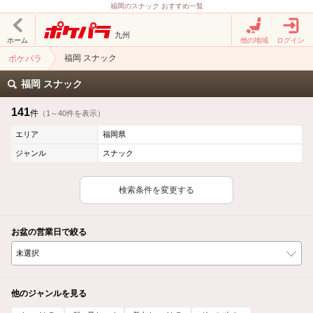
福岡のスナック おすすめ一覧
九州
ホーム
他の地域
ログイン
福岡 スナック
ポケパラ
福岡 スナック
141
件
（1～40件を表示）
エリア
福岡県
ジャンル
スナック
検索条件を変更する
お盆の営業日で絞る
他のジャンルを見る