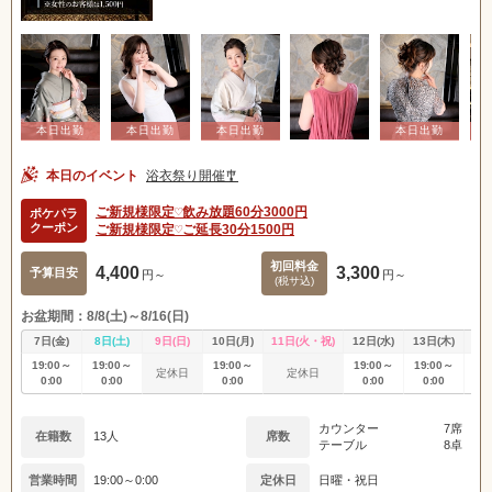
本日のイベント
浴衣祭り開催🎐
ご新規様限定♡飲み放題60分3000円
ポケパラ
クーポン
ご新規様限定♡ご延長30分1500円
初回料金
4,400
3,300
予算目安
円～
円～
(税サ込)
お盆期間：8/8(土)～8/16(日)
7日(金)
8日(土)
9日(日)
10日(月)
11日(火・祝)
12日(水)
13日(木)
14
19:00～
19:00～
19:00～
19:00～
19:00～
19
定休日
定休日
0:00
0:00
0:00
0:00
0:00
0
カウンター
7席
在籍数
13人
席数
テーブル
8卓
営業時間
19:00～0:00
定休日
日曜・祝日