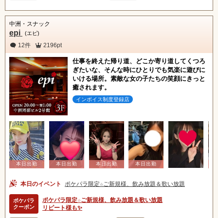
中洲・スナック
epi
(エピ)
12件
2196pt
仕事を終えた帰り道、どこか寄り道してくつろ
ぎたいな、そんな時にひとりでも気楽に遊びに
いける場所。素敵な女の子たちの笑顔にきっと
癒されます。
インボイス制度登録店
本日のイベント
ポケパラ限定☆ご新規様、飲み放題＆歌い放題
ポケパラ限定☆ご新規様、飲み放題＆歌い放題
ポケパラ
クーポン
リピート様も✨