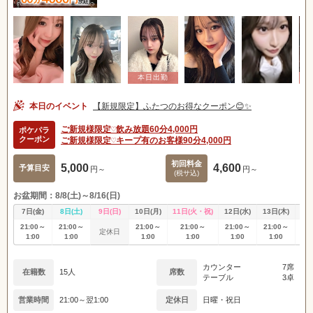
本日のイベント
【新規限定】ふたつのお得なクーポン😊✨
ご新規様限定♡飲み放題60分4,000円
ポケパラ
クーポン
ご新規様限定♡キープ有のお客様90分4,000円
初回料金
5,000
4,600
予算目安
円～
円～
(税サ込)
お盆期間：8/8(土)～8/16(日)
7日(金)
8日(土)
9日(日)
10日(月)
11日(火・祝)
12日(水)
13日(木)
14
21:00～
21:00～
21:00～
21:00～
21:00～
21:00～
21
定休日
1:00
1:00
1:00
1:00
1:00
1:00
1
カウンター
7席
在籍数
15人
席数
テーブル
3卓
営業時間
21:00～翌1:00
定休日
日曜・祝日