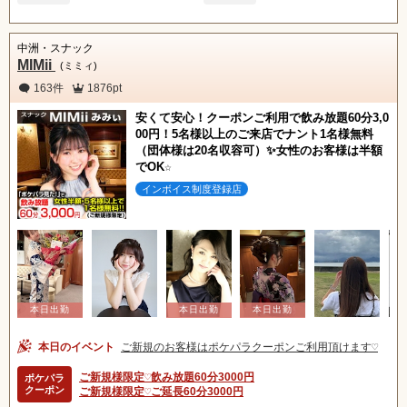
中洲・スナック
MIMii
(ミミィ)
163件
1876pt
安くて安心！クーポンご利用で飲み放題60分3,0
00円！5名様以上のご来店でナント1名様無料
（団体様は20名収容可）✨女性のお客様は半額
でOK☆
インボイス制度登録店
本日のイベント
ご新規のお客様はポケパラクーポンご利用頂けます♡
ご新規様限定♡飲み放題60分3000円
ポケパラ
クーポン
ご新規様限定♡ご延長60分3000円