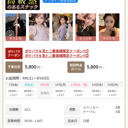
インボイス制度登録店
ポケパラを見たご新規様限定クーポン!!①
ポケパラ
クーポン
ポケパラを見たご新規様限定クーポン!!②
初回料金
5,800
5,800
予算目安
円～
円～
(税サ込)
お盆期間：8/8(土)～8/16(日)
7日(金)
8日(土)
9日(日)
10日(月)
11日(火・祝)
12日(水)
13日(木)
14
20:00～
20:00～
20:00～
20:00～
20:00～
20:00～
20
定休日
LAST
LAST
LAST
LAST
LAST
LAST
L
カウンター
6席
在籍数
10人
席数
テーブル
3卓
営業時間
20:00～LAST
定休日
日曜