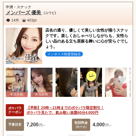
中洲・スナック
メンバーズ 優美
(ユウビ)
14件
403pt
店名の通り、優しくて美しい女性が揃うスナッ
クです。楽しくおしゃべりしながらも、女性ら
しい品のある立ち居振る舞いに心が安らぐでし
ょう。
インボイス制度登録店
【早割】20時～21時までのポケパラ限定割引！
ポケパラ
クーポン
ポケパラ見たで、飲み歌い放題60分4,000円
初回料金
7,200
4,000
予算目安
円～
円～
(税サ込)