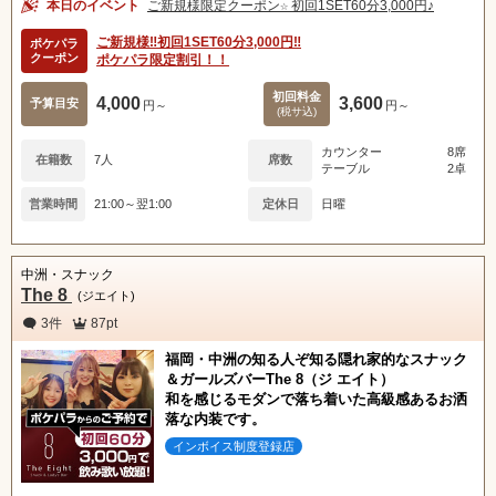
本日のイベント
ご新規様限定クーポン☆ 初回1SET60分3,000円♪
ご新規様‼️初回1SET60分3,000円‼️
ポケパラ
クーポン
ポケパラ限定割引！！
初回料金
4,000
3,600
予算目安
円～
円～
(税サ込)
カウンター
8席
在籍数
7人
席数
テーブル
2卓
営業時間
21:00～翌1:00
定休日
日曜
中洲・スナック
The 8
(ジエイト)
3件
87pt
福岡・中洲の知る人ぞ知る隠れ家的なスナック
＆ガールズバーThe 8（ジ エイト）
和を感じるモダンで落ち着いた高級感あるお洒
落な内装です。
インボイス制度登録店