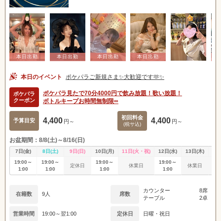
本日のイベント
ポケパラご新規さま✨大歓迎です🫶✨
ポケパラ見たで70分4000円で飲み放題！歌い放題！
ポケパラ
クーポン
ボトルキープお時間無制限∞
初回料金
4,400
4,400
予算目安
円～
円～
(税サ込)
お盆期間：8/8(土)～8/16(日)
7日(金)
8日(土)
9日(日)
10日(月)
11日(火・祝)
12日(水)
13日(木)
14
19:00～
19:00～
19:00～
19:00～
定休日
休業日
休業日
休
1:00
1:00
1:00
1:00
カウンター
8席
在籍数
9人
席数
テーブル
2卓
営業時間
19:00～翌1:00
定休日
日曜・祝日