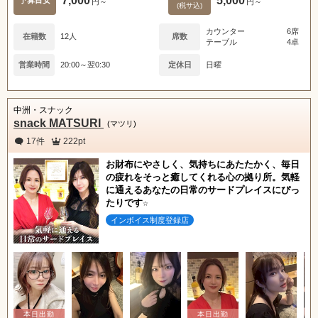
7,000
5,000
円～
円～
(税サ込)
カウンター
6席
在籍数
12人
席数
テーブル
4卓
営業時間
20:00～翌0:30
定休日
日曜
中洲・スナック
snack MATSURI
(マツリ)
17件
222pt
お財布にやさしく、気持ちにあたたかく、毎日
の疲れをそっと癒してくれる心の拠り所。気軽
に通えるあなたの日常のサードプレイスにぴっ
たりです☆
インボイス制度登録店