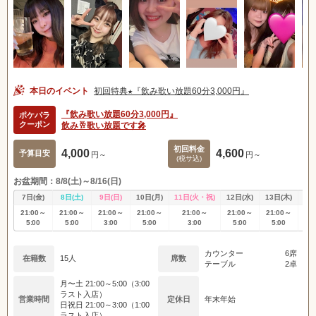
本日のイベント
初回特典★『飲み歌い放題60分3,000円』
『飲み歌い放題60分3,000円』
ポケパラ
クーポン
飲み🥂歌い放題です🎤
初回料金
4,000
4,600
予算目安
円～
円～
(税サ込)
お盆期間：8/8(土)～8/16(日)
7日(金)
8日(土)
9日(日)
10日(月)
11日(火・祝)
12日(水)
13日(木)
14
21:00～
21:00～
21:00～
21:00～
21:00～
21:00～
21:00～
21
5:00
5:00
3:00
5:00
3:00
5:00
5:00
5
カウンター
6席
在籍数
15人
席数
テーブル
2卓
月〜土 21:00～5:00（3:00
ラスト入店）
営業時間
定休日
年末年始
日祝日 21:00～3:00（1:00
ラスト入店）