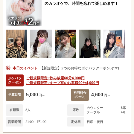
のカラオケで、時間を忘れて楽しめます！
本日のイベント
【新規限定】2つのお得なポケパラクーポン♪(*'▽')
ご新規様限定♡飲み放題60分4,000円
ポケパラ
クーポン
ご新規様限定♡キープ有のお客様90分4,000円
初回料金
5,000
4,600
予算目安
円～
円～
(税サ込)
カウンター
6席
在籍数
8人
席数
テーブル
4卓
営業時間
21:00～翌1:00
定休日
日曜・祝日