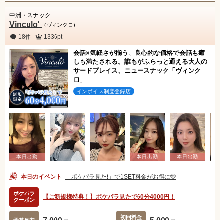
中洲・スナック
Vinculo'
(ヴィンクロ)
18件
1336pt
会話×気軽さが揃う、良心的な価格で会話も癒
しも満たされる。誰もがふらっと通える大人の
サードプレイス、ニュースナック「ヴィンク
ロ」
インボイス制度登録店
本日のイベント
「ポケパラ見た❗️」で1SET料金がお得に🩵
ポケパラ
【ご新規様特典！】ポケパラ見たで60分4000円！
クーポン
初回料金
予算目安