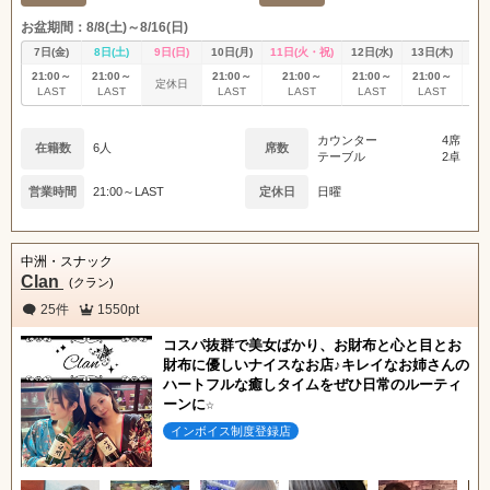
関東
女の子ログイン
静岡
お盆期間：8/8(土)～8/16(日)
7日(金)
8日(土)
9日(日)
10日(月)
11日(火・祝)
12日(水)
13日(木)
14
東海
店舗ログイン
関西
21:00～
21:00～
21:00～
21:00～
21:00～
21:00～
21
定休日
LAST
LAST
LAST
LAST
LAST
LAST
L
中四国
新規会員登録
九州
カウンター
4席
在籍数
6人
席数
テーブル
2卓
沖縄
全国TOP
営業時間
21:00～LAST
定休日
日曜
中洲・スナック
Clan
(クラン)
25件
1550pt
コスパ抜群で美女ばかり、お財布と心と目とお
財布に優しいナイスなお店♪キレイなお姉さんの
ハートフルな癒しタイムをぜひ日常のルーティ
ーンに☆
インボイス制度登録店