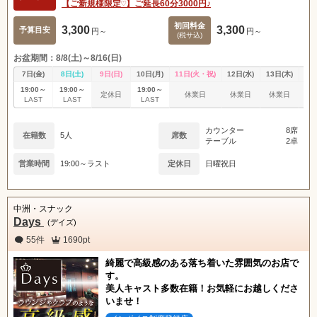
【ご新規様限定♡】ご延長60分3000円♪
初回料金
3,300
3,300
予算目安
円～
円～
(税サ込)
お盆期間：8/8(土)～8/16(日)
7日(金)
8日(土)
9日(日)
10日(月)
11日(火・祝)
12日(水)
13日(木)
14
19:00～
19:00～
19:00～
定休日
休業日
休業日
休業日
休
LAST
LAST
LAST
カウンター
8席
在籍数
5人
席数
テーブル
2卓
営業時間
19:00～ラスト
定休日
日曜祝日
中洲・スナック
Days
(デイズ)
55件
1690pt
綺麗で高級感のある落ち着いた雰囲気のお店で
す。
美人キャスト多数在籍！お気軽にお越しくださ
いませ！