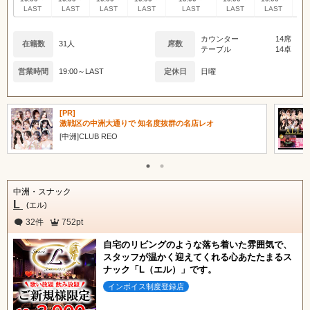
LAST
LAST
LAST
LAST
LAST
LAST
LAST
L
カウンター
14席
在籍数
31人
席数
テーブル
14卓
営業時間
19:00～LAST
定休日
日曜
[PR]
激戦区の中洲大通りで 知名度抜群の名店レオ
[中洲]CLUB REO
中洲・スナック
L
(エル)
32件
752pt
自宅のリビングのような落ち着いた雰囲気で、
スタッフが温かく迎えてくれる心あたたまるス
ナック「L（エル）」です。
インボイス制度登録店