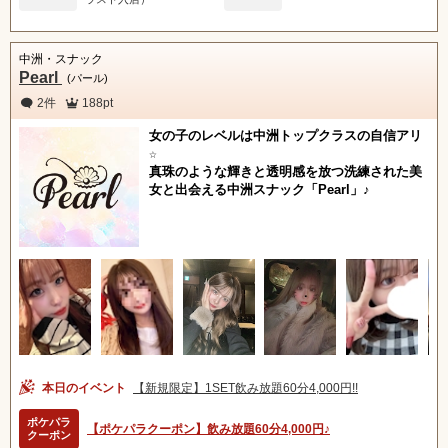
中洲・スナック
Pearl
(パール)
2件
188pt
女の子のレベルは中洲トップクラスの自信アリ
☆
真珠のような輝きと透明感を放つ洗練された美
女と出会える中洲スナック「Pearl」♪
本日のイベント
【新規限定】1SET飲み放題60分4,000円!!
ポケパラ
【ポケパラクーポン】飲み放題60分4,000円♪
クーポン