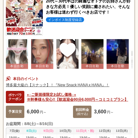
20代～30代半ばの綺麗なオトナのお姉さんが好
きな方必見！優しい笑顔に癒されたい、そんな
お客様は迷わず行くべきお店です！
インボイス制度登録店
本日のイベント
博多最大級の【スナック】！『New Snack HANA x HANA』！
★☆ご新規様限定お試し価格☆★
ポケパラ
クーポン
※幹事様も安心!!【歓送迎会90分6,000円～コミコミプラン】
初回料金
6,000
3,600
予算目安
円～
円～
(税サ込)
お盆期間：8/8(土)～8/16(日)
7日(金)
8日(土)
9日(日)
10日(月)
11日(火・祝)
12日(水)
13日(木)
14
19:00～
19:00～
19:00～
19:00～
19:00～
19:00～
19:00～
19