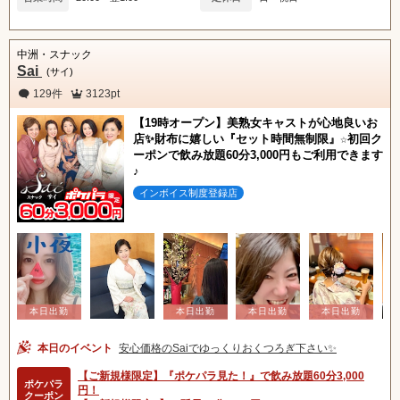
中洲・スナック
Sai
(サイ)
129件
3123pt
【19時オープン】美熟女キャストが心地良いお
店✨財布に嬉しい『セット時間無制限』☆初回ク
ーポンで飲み放題60分3,000円もご利用できます
♪
インボイス制度登録店
本日のイベント
安心価格のSaiでゆっくりおくつろぎ下さい✨
【ご新規様限定】『ポケパラ見た！』で飲み放題60分3,000
ポケパラ
円！
クーポン