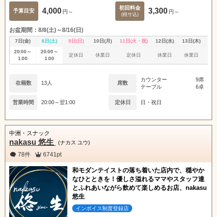
初回料金
4,000
3,300
予算目安
円～
円～
(税サ込)
お盆期間：8/8(土)～8/16(日)
7日(金)
8日(土)
9日(日)
10日(月)
11日(火・祝)
12日(水)
13日(木)
14
20:00～
20:00～
定休日
休業日
定休日
休業日
休業日
休
1:00
1:00
カウンター
9席
在籍数
13人
席数
テーブル
6卓
営業時間
20:00～翌1:00
定休日
日・祝日
中洲・スナック
nakasu 悠生
(ナカス ユウ)
78件
6741pt
和モダンテイストの落ち着いた店内で、穏やか
なひとときを！優しさ溢れるママやスタッフ達
とふれあいながら飲めて楽しめるお店、nakasu
悠生
インボイス制度登録店