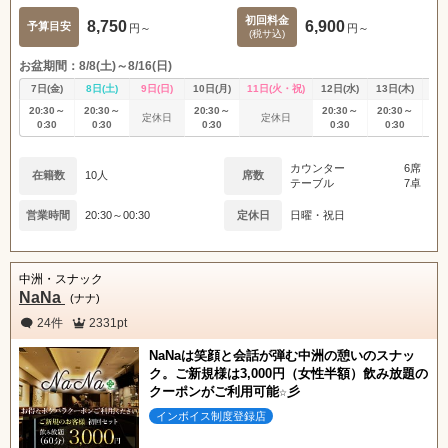
初回料金
8,750
6,900
予算目安
円～
円～
(税サ込)
お盆期間：8/8(土)～8/16(日)
7日(金)
8日(土)
9日(日)
10日(月)
11日(火・祝)
12日(水)
13日(木)
14
20:30～
20:30～
20:30～
20:30～
20:30～
20
定休日
定休日
0:30
0:30
0:30
0:30
0:30
0
カウンター
6席
在籍数
10人
席数
テーブル
7卓
営業時間
20:30～00:30
定休日
日曜・祝日
中洲・スナック
NaNa
(ナナ)
24件
2331pt
NaNaは笑顔と会話が弾む中洲の憩いのスナッ
ク。ご新規様は3,000円（女性半額）飲み放題の
クーポンがご利用可能☆彡
インボイス制度登録店