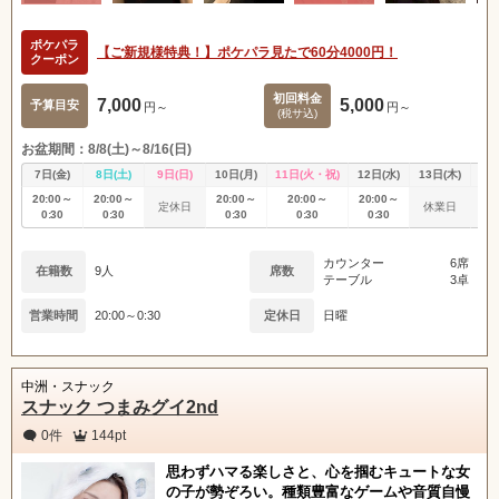
ポケパラ
【ご新規様特典！】ポケパラ見たで60分4000円！
クーポン
初回料金
7,000
5,000
予算目安
円～
円～
(税サ込)
お盆期間：8/8(土)～8/16(日)
7日(金)
8日(土)
9日(日)
10日(月)
11日(火・祝)
12日(水)
13日(木)
14
20:00～
20:00～
20:00～
20:00～
20:00～
定休日
休業日
休
0:30
0:30
0:30
0:30
0:30
カウンター
6席
在籍数
9人
席数
テーブル
3卓
営業時間
20:00～0:30
定休日
日曜
中洲・スナック
スナック つまみグイ2nd
0件
144pt
思わずハマる楽しさと、心を掴むキュートな女
の子が勢ぞろい。種類豊富なゲームや音質自慢