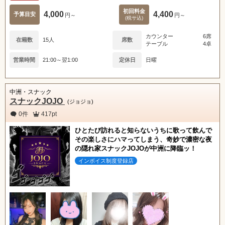
初回料金
4,000
4,400
予算目安
円～
円～
(税サ込)
カウンター
6席
在籍数
15人
席数
テーブル
4卓
営業時間
21:00～翌1:00
定休日
日曜
中洲・スナック
スナックJOJO
(ジョジョ)
0件
417pt
ひとたび訪れると知らないうちに歌って飲んで
その楽しさにハマってしまう、奇妙で濃密な夜
の隠れ家スナックJOJOが中洲に降臨ッ！
インボイス制度登録店