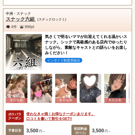
中洲・スナック
スナック六組
(スナックロックミ)
4件
996pt
気さくで明るいママが出迎えてくれる温かいス
ナック。シックで高級感のある店内でゆったり
しながら、素敵なキャストとの語らいをお楽し
みください！
インボイス制度登録店
北海道
東北
使わなきゃ損！お得なクーポンあります。
ポケパラ
クーポン
口コミを書いて割引をGET!!
甲信越
会員ログイン
北陸
初回料金
3,500
3,500
予算目安
円～
円～
(税サ込)