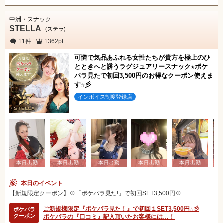
中洲・スナック
STELLA
(ステラ)
11件
1362pt
可憐で気品あふれる女性たちが貴方を極上のひ
とときへと誘うラグジュアリースナック★ポケ
パラ見たで初回3,500円のお得なクーポン使えま
す☆彡
インボイス制度登録店
本日のイベント
【新規限定クーポン】💠「ポケパラ見た!」で初回SET3,500円💠
ご新規様限定『ポケパラ見た！』で初回１SET3,500円☆彡
ポケパラ
クーポン
ポケパラの『口コミ』記入頂いたお客様には…！