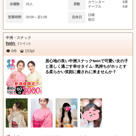
カウンター
6席
在籍数
15人
席数
テーブル
6卓
日曜
営業時間
20:00～翌1:00
定休日
祝日
中洲・スナック
twin
(ツイン)
0件
153pt
居心地の良い中洲スナックtwinで可愛い女の子
と楽しく過ごす幸せタイム☆気持ちがホッとす
る柔らかい笑顔に癒されに来ませんか？