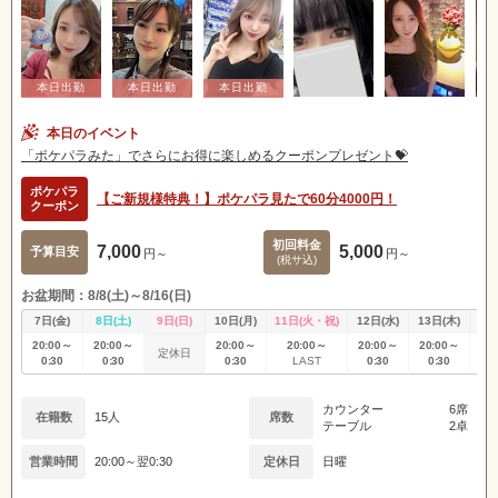
本日のイベント
「ポケパラみた」でさらにお得に楽しめるクーポンプレゼント💝
ポケパラ
【ご新規様特典！】ポケパラ見たで60分4000円！
クーポン
初回料金
7,000
5,000
予算目安
円～
円～
(税サ込)
お盆期間：8/8(土)～8/16(日)
7日(金)
8日(土)
9日(日)
10日(月)
11日(火・祝)
12日(水)
13日(木)
14
20:00～
20:00～
20:00～
20:00～
20:00～
20:00～
20
定休日
0:30
0:30
0:30
0:30
0:30
0
LAST
カウンター
6席
在籍数
15人
席数
テーブル
2卓
営業時間
20:00～翌0:30
定休日
日曜