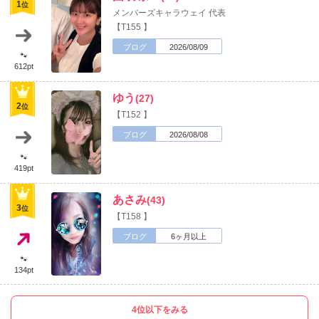
1
位
メンバーズキャラウェイ 代表
GO!
【T155 】
ブログ
2026/08/09
🐾
612pt
愉快なマスター、ママをはじめ
沢山のキャスト達が
ゆう
(27)
精一杯おもてなし致します✨
2
位
【T152 】
ブログ
2026/08/08
🐾
419pt
あさみ
(43)
3
位
【T158 】
ブログ
6ヶ月以上
🐾
134pt
4位以下をみる