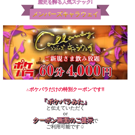
歴史を誇る人気スナック!
北海道
東北
このお店をシェアする
メンバーズキャラウェイ
甲信越
会員ログイン
北陸
LINE
X (旧Twitter)
関東
女の子ログイン
静岡
お店のURLをコピー
東海
店舗ログイン
関西
中四国
新規会員登録
九州
沖縄
全国TOP
⚠ポケパラだけの特別クーポンです‼
「ポケパラみた」
と伝えていただく
or
クーポン画面のご提示
で
ご利用可能です☺