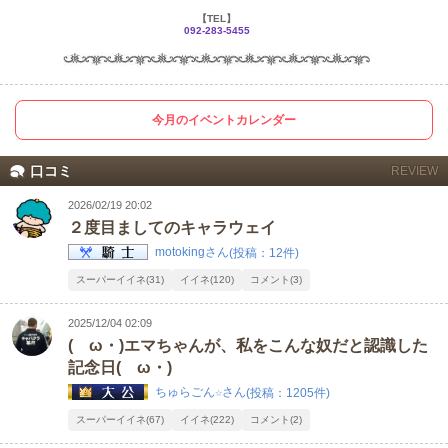
【TEL】
092-283-5455
今月のイベントカレンダー
口コミ
REVIEW
2026/02/19 20:02
２度目ましてのキャラウェイ
motokingさん
(投稿：12件)
スーパーイイネ(31)
イイネ(120)
コメント(3)
2025/12/04 02:09
(ゝω・)エマちゃんが、私をこんな奴だと認識した
記念日(ゝω・)
ちゅらごん☆さん
(投稿：1205件)
スーパーイイネ(67)
イイネ(222)
コメント(2)