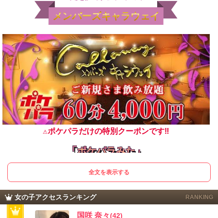
メンバーズキャラウェイ
⚠ポケパラだけの特別クーポンです‼
「ポケパラみた」
と伝えていただく
or
全文を表示する
クーポン画面のご提示
で
ご利用可能です☺
女の子アクセスランキング
RANKING
クーポンページへ
国咲 奈々
(42)