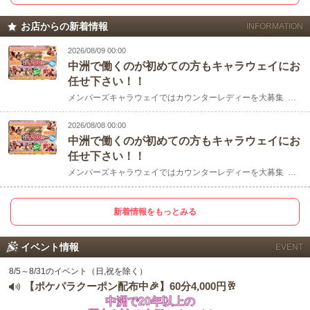
お店からの新着情報
INFORMATION
2026/08/09 00:00
中洲で働くのが初めての方もキャラウェイにお
任せ下さい！！
毎日20時より楽しく営業中です♪
メンバーズキャラウェイではカウンターレディーを大募集 ブログを見て頂ける通り いつもお客様がたくさん来店して頂いており感謝の限りです ブロ.....
※日・祝は定休日
2026/08/08 00:00
ご来店お待ちしております‼
中洲で働くのが初めての方もキャラウェイにお
任せ下さい！！
メンバーズキャラウェイではカウンターレディーを大募集 ブログを見て頂ける通り いつもお客様がたくさん来店して頂いており感謝の限りです ブロ.....
メンバーズ キャラウェイ
【住所】
福岡県福岡市博多区中洲2-2-13
松島ビル2F
マップ
新着情報をもっとみる
【営業時間】20:00～翌1:00
イベント情報
EVENT
【定休日】日曜・祝
8/5～8/31のイベント（日,祝を除く）
【TEL】
092-283-5455
【ポケパラクーポン配布中🎉】60分4,000円🥂
中洲で20年以上の