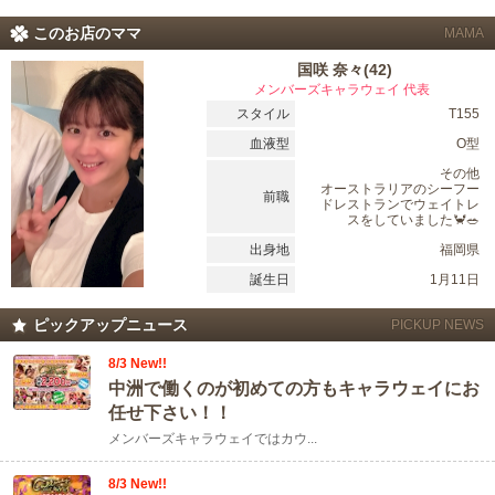
このお店のママ
MAMA
国咲 奈々(42)
メンバーズキャラウェイ 代表
スタイル
T155
血液型
O型
その他
オーストラリアのシーフー
前職
ドレストランでウェイトレ
スをしていました🦀🥗
出身地
福岡県
誕生日
1月11日
ピックアップニュース
PICKUP NEWS
8/3 New!!
中洲で働くのが初めての方もキャラウェイにお
任せ下さい！！
メンバーズキャラウェイではカウ...
8/3 New!!