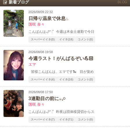
新着ブログ
BLOG
2026/08/09 22:32
日帰り温泉で休息♨️
国咲 奈々
こんばんは🌙* :ﾟ 今週は木金土連勤で今日
スーパーイイネ(0)
イイネ(18)
コメント(0)
2026/08/08 19:58
今週ラスト！がんばるぞい💪🏻
エマ
皆様こんばんは、エマです🐍 目が覚め
スーパーイイネ(4)
イイネ(16)
コメント(0)
2026/08/08 17:50
3連勤目の前に☕𓈒𓏸︎︎︎︎
国咲 奈々
こんばんは🌙* :ﾟ 昨夜は団体様貸切からス
スーパーイイネ(7)
イイネ(71)
コメント(0)