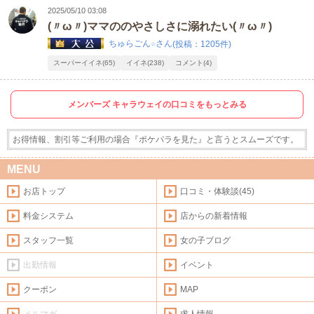
2025/05/10 03:08
(〃ω〃)ママののやさしさに溺れたい(〃ω〃)
ちゅらごん☆さん
(投稿：1205件)
スーパーイイネ(65)
イイネ(238)
コメント(4)
メンバーズ キャラウェイの口コミをもっとみる
お得情報、割引等ご利用の場合『ポケパラを見た』と言うとスムーズです。
MENU
お店トップ
口コミ・体験談(45)
料金システム
店からの新着情報
スタッフ一覧
女の子ブログ
出勤情報
イベント
クーポン
MAP
メルマガ
求人情報