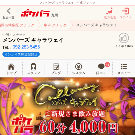
メンバーズ キャラウェイ - 中洲/スナック
九州
お店一覧
他の地域
ログイン
メンバーズ キャラウェイ
福岡市博多区 スナック
中洲 スナック
中洲・スナック
メンバーズ キャラウェイ
092-283-5455
イイネ！(
)
60
TEL：
インボイス制度登録店
45
トップ
スタッフ
ブログ
システム
口コミ
メニュー