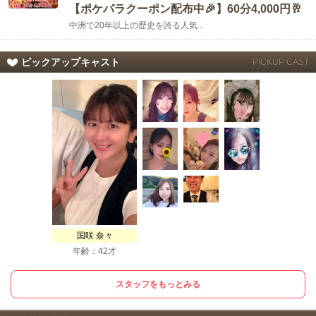
【ポケパラクーポン配布中🎉】60分4,000円🥂
中洲で20年以上の歴史を誇る人気...
ピックアップキャスト
PICKUP CAST
国咲 奈々
年齢：42才
スタッフをもっとみる