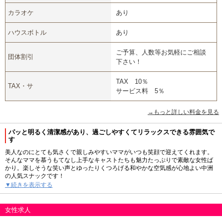
カラオケ
あり
ハウスボトル
あり
ご予算、人数等お気軽にご相談
団体割引
下さい！
TAX 10％
TAX・サ
サービス料 5％
→もっと詳しい料金を見る
パッと明るく清潔感があり、過ごしやすくてリラックスできる雰囲気で
す
美人なのにとても気さくで親しみやすいママがいつも笑顔で迎えてくれます。
そんなママを慕うもてなし上手なキャストたちも魅力たっぷりで素敵な女性ば
かり。楽しそうな笑い声とゆったりくつろげる和やかな空気感が心地よい中洲
の人気スナックです！
お客様をひとりひとり大切にもてなす姿勢が印象的で、心配りが行き届いた接
▼続きを表示する
客はとても心地良いものです。ママと一緒に働いているうちにホステスたちも
プロ意識を持つようになり、たくさんのリピーターに愛される人気スナックと
なりました。
女性求人