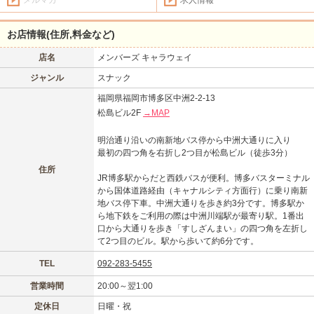
お店情報(住所,料金など)
店名
メンバーズ キャラウェイ
ジャンル
スナック
福岡県福岡市博多区中洲2-2-13
松島ビル2F
→MAP
明治通り沿いの南新地バス停から中洲大通りに入り
最初の四つ角を右折し2つ目が松島ビル（徒歩3分）
住所
JR博多駅からだと西鉄バスが便利。博多バスターミナル
から国体道路経由（キャナルシティ方面行）に乗り南新
地バス停下車。中洲大通りを歩き約3分です。博多駅か
ら地下鉄をご利用の際は中洲川端駅が最寄り駅。1番出
口から大通りを歩き「すしざんまい」の四つ角を左折し
て2つ目のビル。駅から歩いて約6分です。
TEL
092-283-5455
営業時間
20:00～翌1:00
定休日
日曜・祝