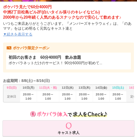
ポケパラ見たで60分4000円
中洲2丁目松島ビル2F(白いタイル張りのキレイなビル)
2000年から20年続く人気のあるスナックなので安心して飲めます♪
いつもご来店ありがとうございます。『メンバーズキャラウェイ』は、「のあ
ママ」をはじめ明るく元気なキャスト達と
ダンディなオーナーがお客様をお迎えさせて頂きます。
▼続きを表示する
白を基調とした内装は、スナックながら少しシックな感じもあり、落ち着いた
ポケパラ限定クーポン
雰囲気で楽しくお酒が飲めるお店です。お客様をもてなしたいというオーナー
のこだわりが細部までしっかり反映されています。
初回のお客さま 60分4000円 飲み放題
キャバクラやガールズバーとは一味違う、スナックらしいアットホームさも兼
ポケパラネットだけのサービス！ 90分6000円が初めて...
ね備えた優雅な高級感を、贅沢にも普段使いのお店として味わってみてくださ
い。
お盆期間：8/8(土)～8/16(日)
9日(日)
10日(月)
11日(火・祝)
12日(水)
13日(木)
14日(金)
15日(土)
16日(
20:00～
20:00～
20:00～
20:00～
20:00～
20:00～
定休日
定休
1:00
1:00
1:00
1:00
1:00
1:00
キャスト求人