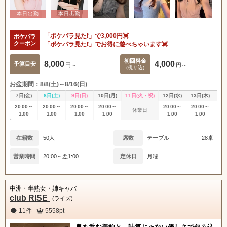
「ポケパラ見た❗️」で3,000円💓
ポケパラ
クーポン
「ポケパラ見た❗️」でお得に遊べちゃいます💓
初回料金
8,000
4,000
予算目安
円～
円～
(税サ込)
お盆期間：8/8(土)～8/16(日)
7日(金)
8日(土)
9日(日)
10日(月)
11日(火・祝)
12日(水)
13日(木)
14
20:00～
20:00～
20:00～
20:00～
20:00～
20:00～
20
休業日
1:00
1:00
1:00
1:00
1:00
1:00
1
在籍数
50人
席数
テーブル
28卓
営業時間
20:00～翌1:00
定休日
月曜
中洲・半熟女・姉キャバ
club RISE
(ライズ)
11件
5558pt