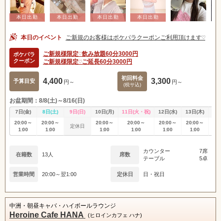
本日のイベント
ご新規のお客様はポケパラクーポンご利用頂けます♡
ご新規様限定♡飲み放題60分3000円
ポケパラ
クーポン
ご新規様限定♡ご延長60分3000円
初回料金
4,400
3,300
予算目安
円～
円～
(税サ込)
お盆期間：8/8(土)～8/16(日)
7日(金)
8日(土)
9日(日)
10日(月)
11日(火・祝)
12日(水)
13日(木)
14
20:00～
20:00～
20:00～
20:00～
20:00～
20:00～
20
定休日
1:00
1:00
1:00
1:00
1:00
1:00
1
カウンター
7席
在籍数
13人
席数
テーブル
5卓
営業時間
20:00～翌1:00
定休日
日・祝日
中洲・朝昼キャバ・ハイボールラウンジ
Heroine Cafe HANA
(ヒロインカフェ ハナ)