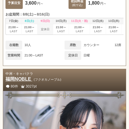
初回料金
3,600
1,800
予算目安
円～
円～
(税サ込)
お盆期間：8/8(土)～8/16(日)
7日(金)
8日(土)
9日(日)
10日(月)
11日(火・祝)
12日(水)
13日(木)
14
21:00～
21:00～
21:00～
21:00～
21:00～
21:00～
21
定休日
LAST
LAST
LAST
LAST
LAST
LAST
L
在籍数
10人
席数
カウンター
12席
営業時間
21:00～LAST
定休日
日曜
中洲・キャバクラ
福岡NOBLE
(フクオカノーブル)
80件
3027pt