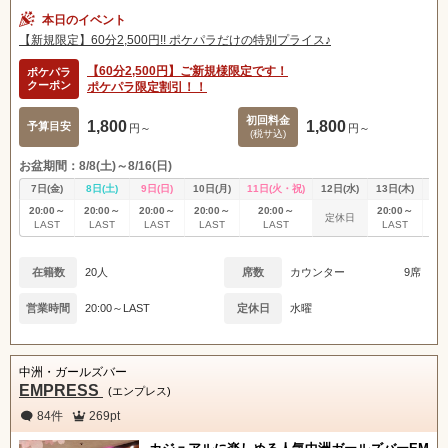
本日のイベント
【新規限定】60分2,500円!! ポケパラだけの特別プライス♪
【60分2,500円】ご新規様限定です！
ポケパラ
クーポン
ポケパラ限定割引！！
初回料金
1,800
1,800
予算目安
円～
円～
(税サ込)
お盆期間：8/8(土)～8/16(日)
7日(金)
8日(土)
9日(日)
10日(月)
11日(火・祝)
12日(水)
13日(木)
14
20:00～
20:00～
20:00～
20:00～
20:00～
20:00～
20
定休日
LAST
LAST
LAST
LAST
LAST
LAST
L
在籍数
20人
席数
カウンター
9席
営業時間
20:00～LAST
定休日
水曜
中洲・ガールズバー
EMPRESS
(エンプレス)
84件
269pt