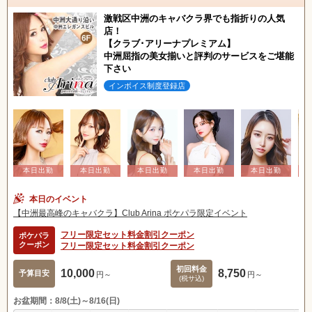
激戦区中洲のキャバクラ界でも指折りの人気
店！
【クラブ･アリーナプレミアム】
中洲屈指の美女揃いと評判のサービスをご堪能
下さい
インボイス制度登録店
本日のイベント
【中洲最高峰のキャバクラ】Club Arina ポケパラ限定イベント
フリー限定セット料金割引クーポン
ポケパラ
クーポン
フリー限定セット料金割引クーポン
初回料金
10,000
8,750
予算目安
円～
円～
(税サ込)
お盆期間：8/8(土)～8/16(日)