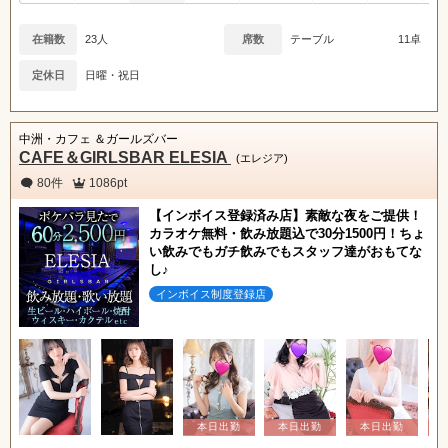
在籍数
23人
席数
テーブル
11卓
定休日
日曜・祝日
中洲・カフェ ＆ガールズバー
CAFE＆GIRLSBAR ELESIA
(エレジア)
80件
1086pt
【インボイス登録済み店】素敵な夜をご提供！
カラオケ無料・飲み放題込で30分1500円！ちょ
い飲みでもガチ飲みでもスタッフ達がおもてな
し♪
インボイス制度登録店