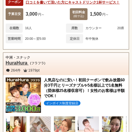
クーポン
口コミを書いて頂いた方にキャストドリンク1杯サービス！
初回料金
3,000
1,500
予算目安
円～
円～
(税サ込)
在籍数
16人
席数
カウンター
20席
営業時間
20:00～翌5:00
定休日
年中無休
中洲・スナック
HuraHura
(フラフラ)
264件
1979pt
人気店なのに安い！初回クーポンで飲み放題60
分3千円とリーズナブル✨5名様以上で1名無料
（団体様25名様収容可）！女性のお客様は半額
でOK！
インボイス制度登録店