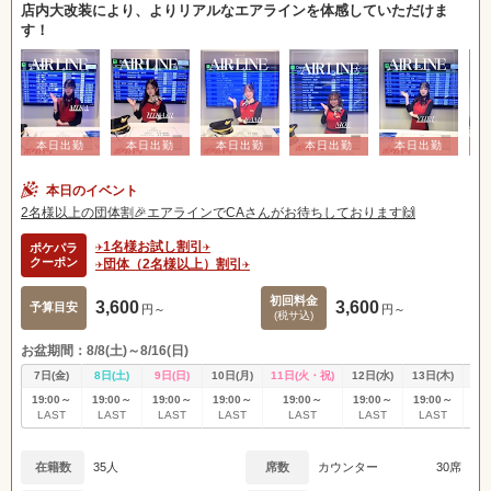
店内大改装により、よりリアルなエアラインを体感していただけま
す！
本日のイベント
2名様以上の団体割🎉エアラインでCAさんがお待ちしております🙌
✈️1名様お試し割引✈️
ポケパラ
クーポン
✈️団体（2名様以上）割引✈️
初回料金
3,600
3,600
予算目安
円～
円～
(税サ込)
お盆期間：8/8(土)～8/16(日)
7日(金)
8日(土)
9日(日)
10日(月)
11日(火・祝)
12日(水)
13日(木)
14
19:00～
19:00～
19:00～
19:00～
19:00～
19:00～
19:00～
19
LAST
LAST
LAST
LAST
LAST
LAST
LAST
L
在籍数
35人
席数
カウンター
30席