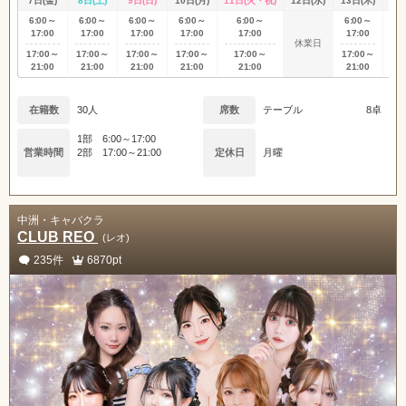
7日(金)
8日(土)
9日(日)
10日(月)
11日(火・祝)
12日(水)
13日(木)
14
6:00～
6:00～
6:00～
6:00～
6:00～
6:00～
6:
17:00
17:00
17:00
17:00
17:00
17:00
17
休業日
17:00～
17:00～
17:00～
17:00～
17:00～
17:00～
17
21:00
21:00
21:00
21:00
21:00
21:00
21
在籍数
30人
席数
テーブル
8卓
1部 6:00～17:00
営業時間
2部 17:00～21:00
定休日
月曜
中洲・キャバクラ
CLUB REO
(レオ)
235件
6870pt