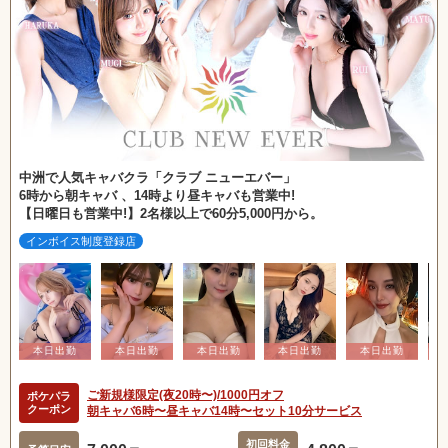
中洲で人気キャバクラ「クラブ ニューエバー」
6時から朝キャバ 、14時より昼キャバも営業中!
【日曜日も営業中!】2名様以上で60分5,000円から。
インボイス制度登録店
ご新規様限定(夜20時〜)/1000円オフ
ポケパラ
クーポン
朝キャバ6時〜昼キャバ14時〜セット10分サービス
初回料金