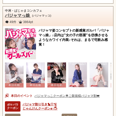
中洲・ぱじゃまコンカフェ
パジャマっ娘
(パジャマッコ)
49件
3864pt
パジャマ姿コンセプトの新感覚ガルバ「パジャ
マっ娘」♪店内は”女の子の部屋”を彷彿させる
ようなカワイイ内装♪それは、まるで宅飲み感
覚！
本日のイベント
パジャマっこクーポン🌟ご新規様パジャマ割👑
パジャマ割り引き🐤🤍🫧
ポケパラ
クーポン
じゃんけんクーポン✊✌🖐