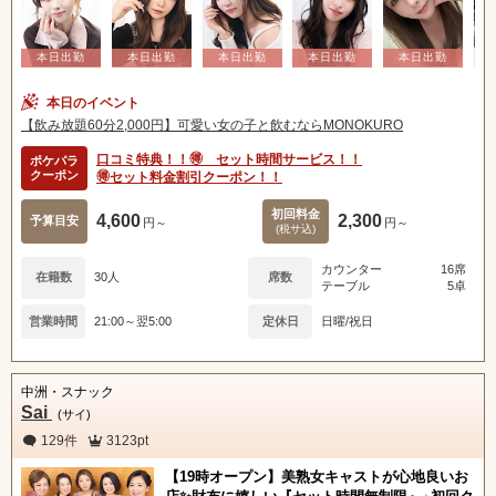
本日のイベント
【飲み放題60分2,000円】可愛い女の子と飲むならMONOKURO
口コミ特典！！🉐 セット時間サービス！！
ポケパラ
クーポン
🉐セット料金割引クーポン！！
初回料金
4,600
2,300
予算目安
円～
円～
(税サ込)
カウンター
16席
在籍数
30人
席数
テーブル
5卓
営業時間
21:00～翌5:00
定休日
日曜/祝日
北海道
東北
中洲・スナック
Sai
(サイ)
甲信越
会員ログイン
北陸
129件
3123pt
【19時オープン】美熟女キャストが心地良いお