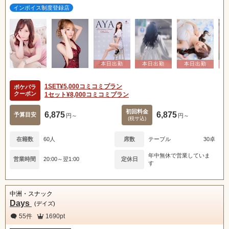
インボイス制度登録店
1SET¥5,000コミコミプラン
ポケパラ
クーポン
1セット¥8,000コミコミプラン
初回料金
6,875
6,875
予算目安
円～
円～
(税サ込)
在籍数
60人
席数
テーブル
30卓
年中無休で営業していま
営業時間
20:00～翌1:00
定休日
す
中洲・スナック
Days
(デイズ)
55件
1690pt