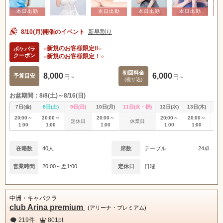
8/10(月)開催のイベント
新早割り
☆新規のお客様限定‼️☆
ポケパラ
クーポン
☆新規のお客様限定！☆
初回料金
8,000
6,000
予算目安
円～
円～
(税サ込)
お盆期間：8/8(土)～8/16(日)
7日(金)
8日(土)
9日(日)
10日(月)
11日(火・祝)
12日(水)
13日(木)
14
20:00～
20:00～
20:00～
20:00～
20:00～
20
定休日
休業日
1:00
1:00
1:00
1:00
1:00
1
在籍数
40人
席数
テーブル
24卓
営業時間
20:00～翌1:00
定休日
日曜
中洲・キャバクラ
club Arina premium
(アリーナ・プレミアム)
219件
801pt