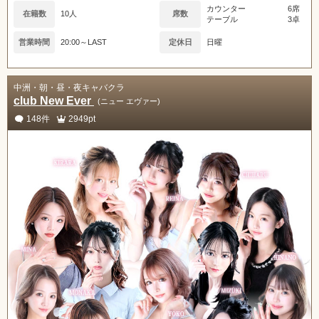
カウンター
6席
在籍数
10人
席数
テーブル
3卓
営業時間
20:00～LAST
定休日
日曜
中洲・朝・昼・夜キャバクラ
club New Ever
(ニュー エヴァー)
148件
2949pt