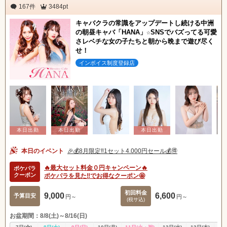
167件
3484pt
キャバクラの常識をアップデートし続ける中洲
の朝昼キャバ「HANA」☆SNSでバズってる可愛
さレベチな女の子たちと朝から晩まで遊び尽く
せ！
インボイス制度登録店
本日のイベント
🎉💰8月限定‼️1セット4.000円セール💰🉐
🔥最大セット料金０円キャンペーン🔥
ポケパラ
クーポン
ポケパラを見た‼️でお得なクーポン🤩
初回料金
9,000
6,600
予算目安
円～
円～
(税サ込)
お盆期間：8/8(土)～8/16(日)