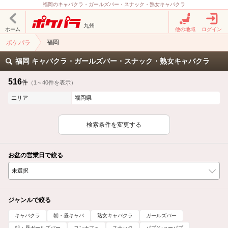
福岡のキャバクラ・ガールズバー・スナック・熟女キャバクラ
九州
ホーム
他の地域
ログイン
福岡
ポケパラ
福岡 キャバクラ・ガールズバー・スナック・熟女キャバクラ
516
件
（1～40件を表示）
エリア
福岡県
検索条件を変更する
お盆の営業日で絞る
ジャンルで絞る
キャバクラ
朝・昼キャバ
熟女キャバクラ
ガールズバー
朝・昼ガールズバー
コンカフェ
スナック
パブ/ショーパブ