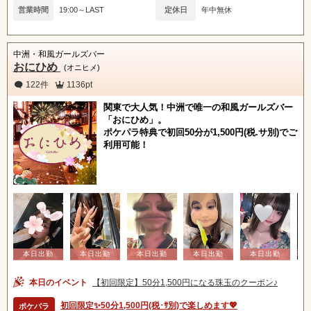
営業時間
19:00～LAST
定休日
年中無休
中洲・和風ガールズバー
おにひめ
(オニヒメ)
122件
1136pt
関東で大人気！中洲で唯一の和風ガールズバー
「おにひめ」。
ポケパラ特典で初回50分が1,500円(税.サ別)でご
利用可能！
本日のイベント
【初回限定】50分1,500円になる珠玉のクーポン♪
初回限定✨50分1,500円(税･ｻ別)で楽しめます💖
ポケパラ