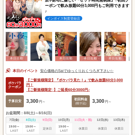
店✨財布に嬉しい『セット時間無制限』☆初回ク
関東
女の子ログイン
静岡
ーポンで飲み放題60分3,000円もご利用できます
♪
東海
店舗ログイン
関西
インボイス制度登録店
中四国
新規会員登録
九州
沖縄
全国TOP
本日のイベント
安心価格のSaiでゆっくりおくつろぎ下さい✨
【ご新規様限定】『ポケパラ見た！』で飲み放題60分3,000
ポケパラ
円！
クーポン
【ご新規様限定♡】ご延長60分3000円♪
初回料金
3,300
3,300
予算目安
円～
円～
(税サ込)
お盆期間：8/8(土)～8/16(日)
7日(金)
8日(土)
9日(日)
10日(月)
11日(火・祝)
12日(水)
13日(木)
14
19:00～
19:00～
19:00～
定休日
休業日
休業日
休業日
休
LAST
LAST
LAST