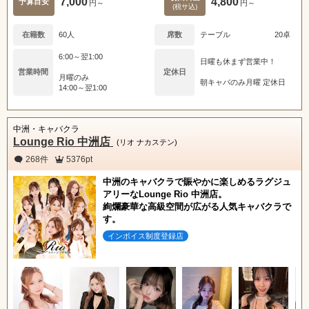
7,000
4,800
予算目安
円～
円～
(税サ込)
在籍数
60人
席数
テーブル
20卓
6:00～翌1:00
日曜も休まず営業中！
営業時間
定休日
月曜のみ
朝キャバのみ月曜 定休日
14:00～翌1:00
中洲・キャバクラ
Lounge Rio 中洲店
(リオ ナカステン)
268件
5376pt
中洲のキャバクラで賑やかに楽しめるラグジュ
アリーなLounge Rio 中洲店。
絢爛豪華な高級空間が広がる人気キャバクラで
す。
インボイス制度登録店