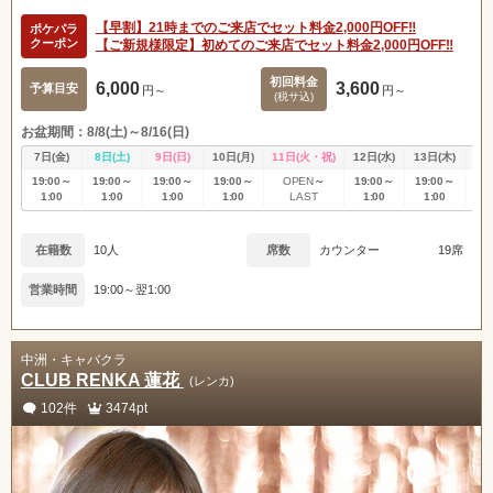
【早割】21時までのご来店でセット料金2,000円OFF‼️
ポケパラ
クーポン
【ご新規様限定】初めてのご来店でセット料金2,000円OFF‼️
初回料金
6,000
3,600
予算目安
円～
円～
(税サ込)
お盆期間：8/8(土)～8/16(日)
7日(金)
8日(土)
9日(日)
10日(月)
11日(火・祝)
12日(水)
13日(木)
14
19:00～
19:00～
19:00～
19:00～
～
19:00～
19:00～
19
OPEN
1:00
1:00
1:00
1:00
1:00
1:00
1
LAST
在籍数
10人
席数
カウンター
19席
営業時間
19:00～翌1:00
中洲・キャバクラ
CLUB RENKA 蓮花
(レンカ)
102件
3474pt