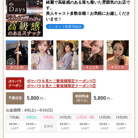
綺麗で高級感のある落ち着いた雰囲気のお店で
す。
美人キャスト多数在籍！お気軽にお越しくださ
いませ！
インボイス制度登録店
ポケパラを見たご新規様限定クーポン!!①
ポケパラ
クーポン
ポケパラを見たご新規様限定クーポン!!②
初回料金
5,800
5,800
予算目安
円～
円～
(税サ込)
お盆期間：8/8(土)～8/16(日)
7日(金)
8日(土)
9日(日)
10日(月)
11日(火・祝)
12日(水)
13日(木)
14
20:00～
20:00～
20:00～
20:00～
20:00～
20:00～
20
定休日
LAST
LAST
LAST
LAST
LAST
LAST
L