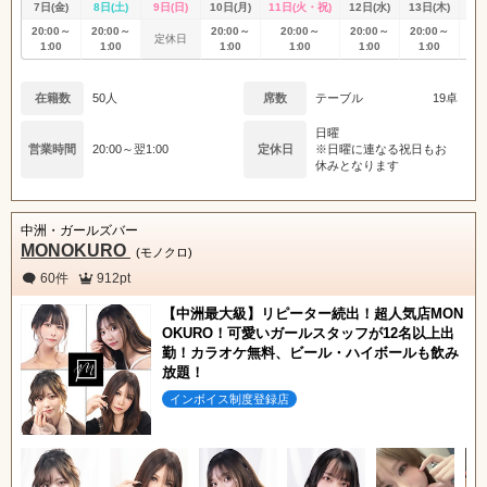
7日(金)
8日(土)
9日(日)
10日(月)
11日(火・祝)
12日(水)
13日(木)
14
20:00～
20:00～
20:00～
20:00～
20:00～
20:00～
20
定休日
1:00
1:00
1:00
1:00
1:00
1:00
1
在籍数
50人
席数
テーブル
19卓
日曜
営業時間
20:00～翌1:00
定休日
※日曜に連なる祝日もお
休みとなります
中洲・ガールズバー
MONOKURO
(モノクロ)
60件
912pt
【中洲最大級】リピーター続出！超人気店MON
OKURO！可愛いガールスタッフが12名以上出
勤！カラオケ無料、ビール・ハイボールも飲み
放題！
インボイス制度登録店