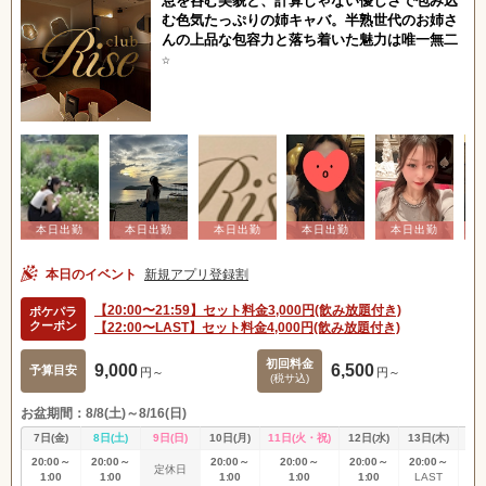
息を呑む美貌と、計算じゃない優しさで包み込
む色気たっぷりの姉キャバ。半熟世代のお姉さ
んの上品な包容力と落ち着いた魅力は唯一無二
☆
本日のイベント
新規アプリ登録割
【20:00〜21:59】セット料金3,000円(飲み放題付き)
ポケパラ
クーポン
【22:00〜LAST】セット料金4,000円(飲み放題付き)
初回料金
9,000
6,500
予算目安
円～
円～
(税サ込)
お盆期間：8/8(土)～8/16(日)
7日(金)
8日(土)
9日(日)
10日(月)
11日(火・祝)
12日(水)
13日(木)
14
20:00～
20:00～
20:00～
20:00～
20:00～
20:00～
20
定休日
1:00
1:00
1:00
1:00
1:00
LAST
L