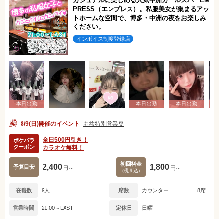
カジュアルに楽しめる人気中洲ガールズバーEM
PRESS（エンプレス）。私服美女が集まるアッ
トホームな空間で、博多・中洲の夜をお楽しみ
ください。
インボイス制度登録店
8/9(日)開催のイベント
お盆特別営業🎐
全日500円引き！
ポケパラ
クーポン
カラオケ無料！
初回料金
2,400
1,800
予算目安
円～
円～
(税サ込)
在籍数
9人
席数
カウンター
8席
営業時間
21:00～LAST
定休日
日曜