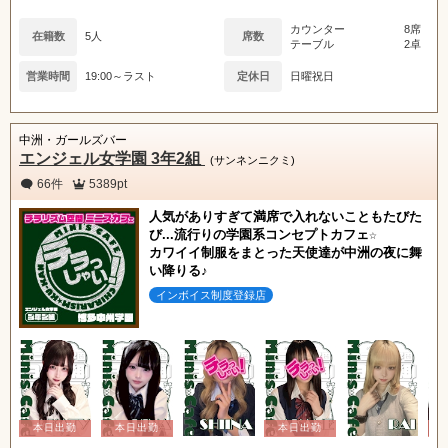
カウンター
8席
在籍数
5人
席数
テーブル
2卓
営業時間
19:00～ラスト
定休日
日曜祝日
中洲・ガールズバー
エンジェル女学園 3年2組
(サンネンニクミ)
66件
5389pt
人気がありすぎて満席で入れないこともたびた
び...流行りの学園系コンセプトカフェ☆
カワイイ制服をまとった天使達が中洲の夜に舞
い降りる♪
インボイス制度登録店