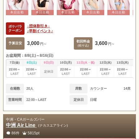
☆団体割引き☆
ポケパラ
クーポン
♪早割イベント♪
初回料金
3,000
3,600
予算目安
円～
円～
(税サ込)
お盆期間：8/8(土)～8/16(日)
7日(金)
8日(土)
9日(日)
10日(月)
11日(火・祝)
12日(水)
13日(木)
14
22:00～
22:00～
22:00～
22:00～
22:00～
22:00～
22
定休日
LAST
LAST
LAST
LAST
LAST
LAST
L
在籍数
20人
席数
カウンター
14席
営業時間
22:00～LAST
定休日
日曜
中洲・CAガールズバー
中洲 Air Line
(ナカスエアライン)
86件
5815pt