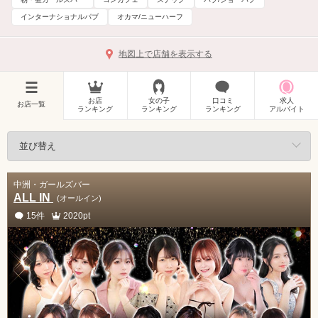
インターナショナルパブ
オカマ/ニューハーフ
地図上で店舗を表示する
お店
女の子
口コミ
求人
お店一覧
ランキング
ランキング
ランキング
アルバイト
中洲・ガールズバー
ALL IN
(オールイン)
15件
2020pt