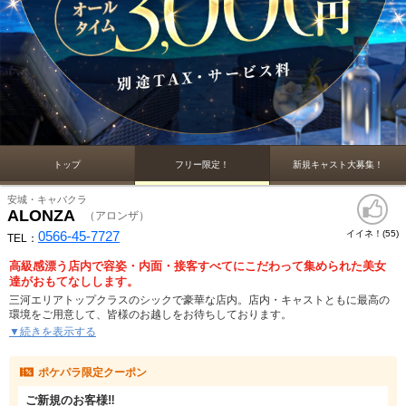
トップ
フリー限定！
新規キャスト大募集！
安城・キャバクラ
ALONZA
（アロンザ）
0566-45-7727
イイネ！(
)
55
TEL：
高級感漂う店内で容姿・内面・接客すべてにこだわって集められた美女
達がおもてなしします。
三河エリアトップクラスのシックで豪華な店内。店内・キャストともに最高の
環境をご用意して、皆様のお越しをお待ちしております。
アロンザは時間を選ばず飲みたい、楽しみたい大人の為のキャバクラを目指し
▼続きを表示する
ています。仕事帰りで疲れを癒したいとき、自分の大事な瞬間のために飲みた
いときは当店へお越し下さい。
ポケパラ限定クーポン
ご新規のお客様‼️