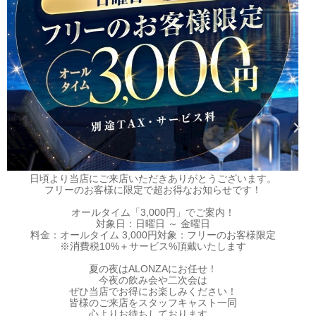
日頃より当店にご来店いただきありがとうございます。
フリーのお客様に限定で超お得なお知らせです！
オールタイム「3,000円」でご案内！
対象日：日曜日 ～ 金曜日
料金：オールタイム 3,000円対象：フリーのお客様限定
※消費税10%＋サービス%頂戴いたします
夏の夜はALONZAにお任せ！
今夜の飲み会や二次会は
ぜひ当店でお得にお楽しみください！
皆様のご来店をスタッフキャスト一同
心よりお待ちしております。