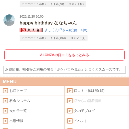
スーパーイイネ(6)
イイネ(58)
コメント(0)
2025/11/20 20:00
happy birthday ななちゃん
よしくんs7さん
(投稿：4件)
スーパーイイネ(6)
イイネ(103)
コメント(1)
ALONZAの口コミをもっとみる
お得情報、割引等ご利用の場合『ポケパラを見た』と言うとスムーズです。
MENU
お店トップ
口コミ・体験談(15)
料金システム
店からの新着情報
女の子一覧
女の子ブログ
出勤情報
イベント