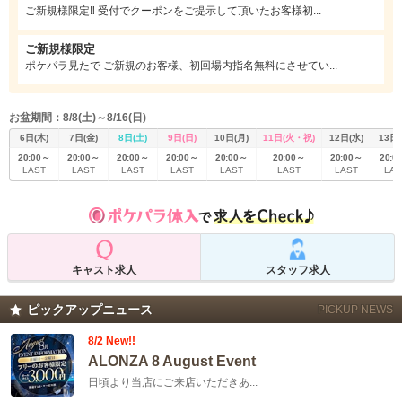
ご新規様限定‼️ 受付でクーポンをご提示して頂いたお客様初...
ご新規様限定
ポケパラ見たで ご新規のお客様、初回場内指名無料にさせてい...
お盆期間：8/8(土)～8/16(日)
6日(木)
7日(金)
8日(土)
9日(日)
10日(月)
11日(火・祝)
12日(水)
13日(
20:00～
20:00～
20:00～
20:00～
20:00～
20:00～
20:00～
20:0
LAST
LAST
LAST
LAST
LAST
LAST
LAST
LAS
キャスト求人
スタッフ求人
ピックアップニュース
PICKUP NEWS
8/2 New!!
ALONZA 8 August Event
日頃より当店にご来店いただきあ...