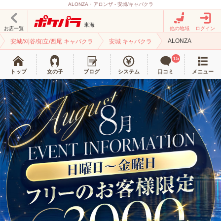
ALONZA・アロンザ - 安城/キャバクラ
東海
お店一覧
他の地域
ログイン
ALONZA
安城/刈谷/知立/西尾 キャバクラ
安城 キャバクラ
15
トップ
女の子
ブログ
システム
口コミ
メニュー