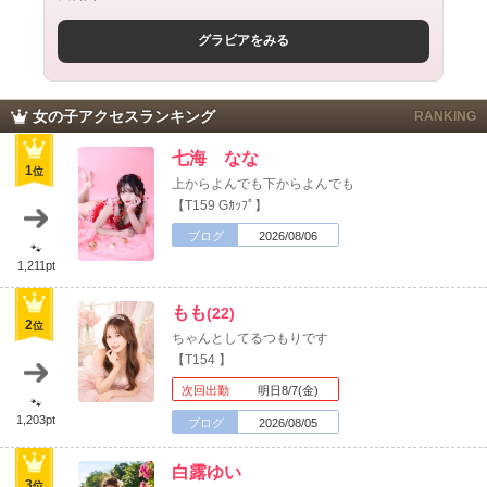
グラビアをみる
女の子アクセスランキング
RANKING
七海 なな
1
位
上からよんでも下からよんでも
【T159 Gｶｯﾌﾟ】
ブログ
2026/08/06
🐾
1,211pt
もも
(22)
北海道
東北
2
位
ちゃんとしてるつもりです
このお店をシェアする
【T154 】
甲信越
会員ログイン
北陸
次回出勤
明日8/7(金)
🐾
1,203pt
ブログ
2026/08/05
LINE
X (旧Twitter)
関東
女の子ログイン
静岡
白露ゆい
お店のURLをコピー
3
位