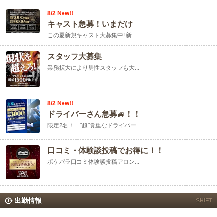
8/2 New!!
キャスト急募！いまだけ
この夏新規キャスト大募集中‼️新...
スタッフ大募集
業務拡大により男性スタッフも大...
8/2 New!!
ドライバーさん急募🚙！！
限定2名！！"超"貴重なドライバー...
口コミ・体験談投稿でお得に！！
ポケパラ口コミ体験談投稿アロン...
出勤情報
SHIFT