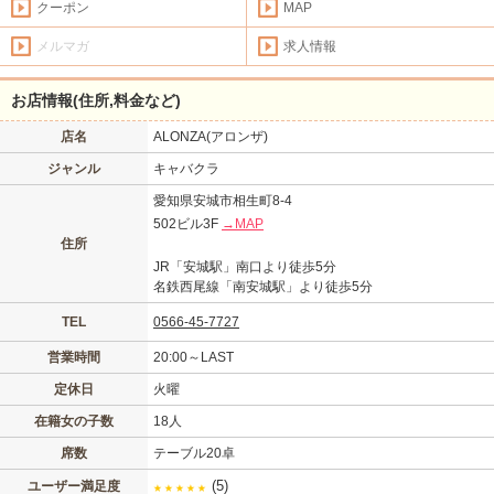
クーポン
MAP
メルマガ
求人情報
お店情報(住所,料金など)
店名
ALONZA(アロンザ)
ジャンル
キャバクラ
愛知県安城市相生町8-4
502ビル3F
→MAP
住所
JR「安城駅」南口より徒歩5分
名鉄西尾線「南安城駅」より徒歩5分
TEL
0566-45-7727
営業時間
20:00～LAST
定休日
火曜
在籍女の子数
18人
席数
テーブル20卓
(5)
ユーザー満足度
★
★
★
★
★