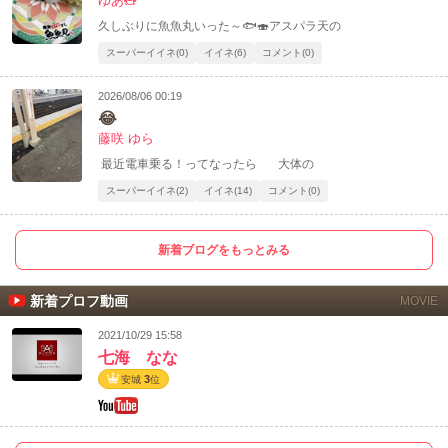
ゆあ🧸
久しぶりに魚魚丸いった～🐟🍣アスパラ天の
スーパーイイネ(0)
イイネ(6)
コメント(0)
2026/08/06 00:19
😂
藤咲 ゆら
最近電車乗る！ってなったら 大体の
スーパーイイネ(2)
イイネ(14)
コメント(0)
新着ブログをもっとみる
新着プロフ動画
MOVIE
2021/10/29 15:58
七海 なな
3
安城
位