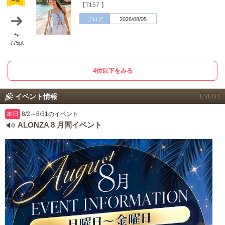
【T157 】
店舗ログイン
関西
東海
ブログ
2026/08/05
中四国
新規会員登録
九州
🐾
775pt
沖縄
全国TOP
4位以下をみる
イベント情報
EVENT
本日
8/2～8/31のイベント
ALONZA 8 月間イベント