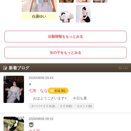
白露ゆい
出勤情報をもっとみる
女の子をもっとみる
新着ブログ
BLOG
2026/08/06 09:43
☀
七海 なな
3
安城
位
おはようございます☀️ 今日も暑
スーパーイイネ(3)
イイネ(6)
コメント(0)
2026/08/06 09:16
😇