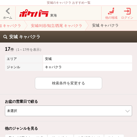
安城のキャバクラ おすすめ一覧
東海
ホーム
他の地域
ログイン
安城 キャバクラ
知 キャバクラ
安城/刈谷/知立/西尾 キャバクラ
安城 キャバクラ
17
件
（1～17件を表示）
エリア
安城
ジャンル
キャバクラ
検索条件を変更する
お盆の営業日で絞る
他のジャンルを見る