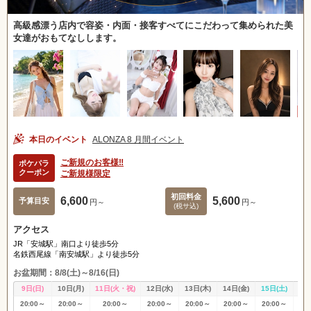
高級感漂う店内で容姿・内面・接客すべてにこだわって集められた美
女達がおもてなしします。
本日のイベント
ALONZA 8 月間イベント
ご新規のお客様‼️
ポケパラ
クーポン
ご新規様限定
初回料金
6,600
5,600
予算目安
円～
円～
(税サ込)
アクセス
JR「安城駅」南口より徒歩5分
名鉄西尾線「南安城駅」より徒歩5分
お盆期間：8/8(土)～8/16(日)
9日(日)
10日(月)
11日(火・祝)
12日(水)
13日(木)
14日(金)
15日(土)
16
20:00～
20:00～
20:00～
20:00～
20:00～
20:00～
20:00～
20