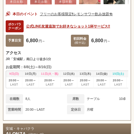
本日のイベント
フリーのお客様限定❗️レモンサワー飲み放題🍻
ポケパラ
公式LINE友達追加でお好きなショット1杯サービス‼️
クーポン
初回料金
6,800
6,800
予算目安
円～
円～
(税サ込)
アクセス
JR「安城駅」南口より徒歩1分
お盆期間：8/8(土)～8/16(日)
9日(日)
10日(月)
11日(火・祝)
12日(水)
13日(木)
14日(金)
15日(土)
16
20:00～
20:00～
20:00～
20:00～
20:00～
20:00～
20:00～
20
LAST
LAST
LAST
LAST
LAST
LAST
LAST
L
在籍数
8人
席数
テーブル
10卓
営業時間
20:00～LAST
定休日
月曜
安城・キャバクラ