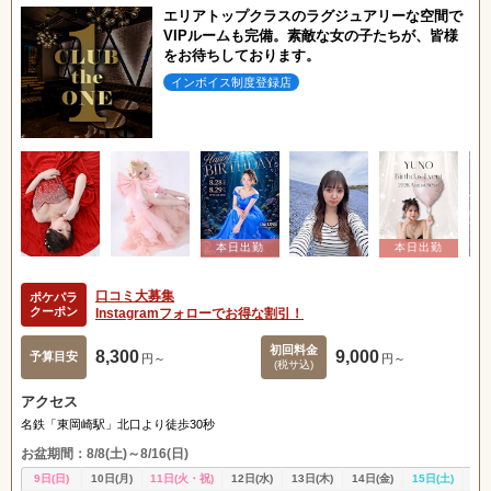
エリアトップクラスのラグジュアリーな空間で
VIPルームも完備。素敵な女の子たちが、皆様
をお待ちしております。
インボイス制度登録店
口コミ大募集
ポケパラ
クーポン
Instagramフォローでお得な割引！
初回料金
8,300
9,000
予算目安
円～
円～
(税サ込)
アクセス
名鉄「東岡崎駅」北口より徒歩30秒
お盆期間：8/8(土)～8/16(日)
9日(日)
10日(月)
11日(火・祝)
12日(水)
13日(木)
14日(金)
15日(土)
16