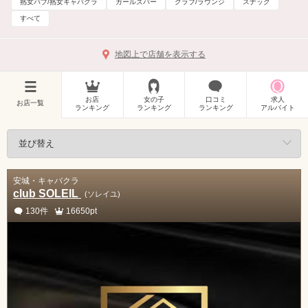
熟女パブ/熟女キャバクラ
ガールズバー
クラブ/ラウンジ
スナック
すべて
地図上で店舗を表示する
お店
女の子
口コミ
求人
お店一覧
ランキング
ランキング
ランキング
アルバイト
安城・キャバクラ
club SOLEIL
(ソレイユ)
130件
16650pt