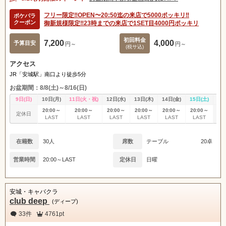
フリー限定‼️OPEN〜20:50迄の来店で5000ポッキリ‼️
ポケパラ
クーポン
御新規様限定‼️23時までの来店で1SET目4000円ポッキリ
初回料金
7,200
4,000
予算目安
円～
円～
(税サ込)
アクセス
JR「安城駅」南口より徒歩5分
お盆期間：8/8(土)～8/16(日)
9日(日)
10日(月)
11日(火・祝)
12日(水)
13日(木)
14日(金)
15日(土)
16
20:00～
20:00～
20:00～
20:00～
20:00～
20:00～
定休日
定
LAST
LAST
LAST
LAST
LAST
LAST
在籍数
30人
席数
テーブル
20卓
営業時間
20:00～LAST
定休日
日曜
安城・キャバクラ
club deep
(ディープ)
33件
4761pt