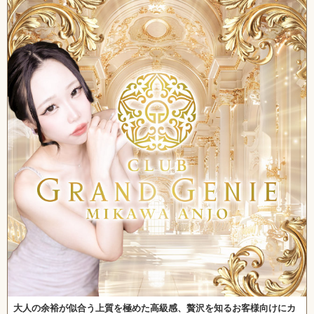
関東
女の子ログイン
静岡
店舗ログイン
関西
東海
中四国
新規会員登録
九州
沖縄
全国TOP
大人の余裕が似合う上質を極めた高級感、贅沢を知るお客様向けにカ