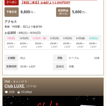
クーポン
【初回ご来店】お会計より1,000円OFF
初回料金
6,600
5,600
予算目安
円～
円～
(税サ込)
アクセス
各線「刈谷駅」北口より徒歩3分
お盆期間：8/8(土)～8/16(日)
9日(日)
10日(月)
11日(火・祝)
12日(水)
13日(木)
14日(金)
15日(土)
16
20:00～
20:00～
20:00～
20:00～
20:00～
20:00～
20:00～
休
LAST
LAST
LAST
LAST
LAST
LAST
LAST
在籍数
20人
席数
テーブル
10卓
営業時間
20:00～LAST
定休日
月曜
岡崎・キャバクラ
Club LUXE
(ラグゼ)
20件
15186pt