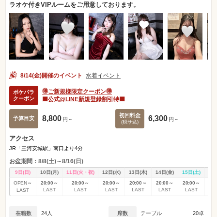
ラオケ付きVIPルームをご用意しております。
8/14(金)開催のイベント
水着イベント
🉐ご新規様限定クーポン🉐
ポケパラ
クーポン
🟩公式@LINE新規登録割引特🟩
初回料金
8,800
6,300
予算目安
円～
円～
(税サ込)
アクセス
JR「三河安城駅」南口より4分
お盆期間：8/8(土)～8/16(日)
9日(日)
10日(月)
11日(火・祝)
12日(水)
13日(木)
14日(金)
15日(土)
16
～
20:00～
20:00～
20:00～
20:00～
20:00～
20:00～
OPEN
OP
LAST
LAST
LAST
LAST
LAST
LAST
LAST
L
在籍数
24人
席数
テーブル
20卓