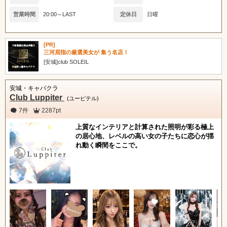
営業時間
20:00～LAST
定休日
日曜
[PR]
三河屈指の厳選美女が 集う名店！
[安城]club SOLEIL
安城・キャバクラ
Club Luppiter
(ユーピテル)
7件
2287pt
上質なインテリアと計算された照明が彩る極上
の居心地、レベルの高い女の子たちに恋心が揺
れ動く瞬間をここで。