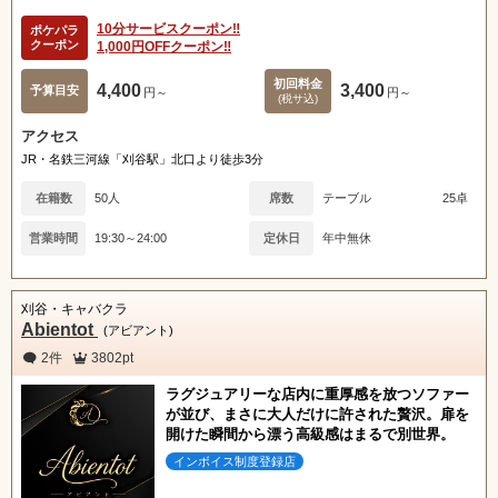
10分サービスクーポン‼
ポケパラ
クーポン
1,000円OFFクーポン‼
初回料金
4,400
3,400
予算目安
円～
円～
(税サ込)
アクセス
JR・名鉄三河線「刈谷駅」北口より徒歩3分
在籍数
50人
席数
テーブル
25卓
営業時間
19:30～24:00
定休日
年中無休
刈谷・キャバクラ
Abientot
(アビアント)
2件
3802pt
ラグジュアリーな店内に重厚感を放つソファー
が並び、まさに大人だけに許された贅沢。扉を
開けた瞬間から漂う高級感はまるで別世界。
インボイス制度登録店