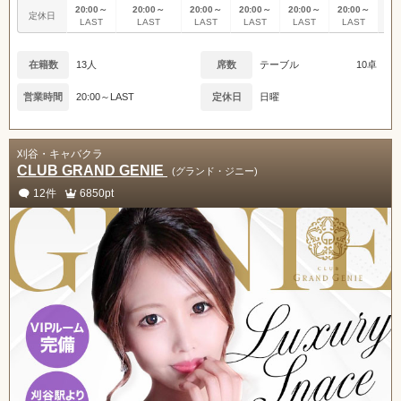
20:00～
20:00～
20:00～
20:00～
20:00～
20:00～
定休日
定
LAST
LAST
LAST
LAST
LAST
LAST
在籍数
13人
席数
テーブル
10卓
営業時間
20:00～LAST
定休日
日曜
刈谷・キャバクラ
CLUB GRAND GENIE
(グランド・ジニー)
12件
6850pt