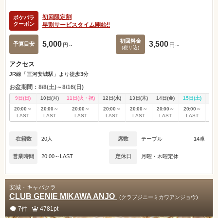
初回限定割
ポケパラ
クーポン
早割サービスタイム開始‼️
初回料金
5,000
3,500
予算目安
円～
円～
(税サ込)
アクセス
JR線「三河安城駅」より徒歩3分
お盆期間：8/8(土)～8/16(日)
9日(日)
10日(月)
11日(火・祝)
12日(水)
13日(木)
14日(金)
15日(土)
16
20:00～
20:00～
20:00～
20:00～
20:00～
20:00～
20:00～
20
LAST
LAST
LAST
LAST
LAST
LAST
LAST
L
在籍数
20人
席数
テーブル
14卓
営業時間
20:00～LAST
定休日
月曜・木曜定休
北海道
東北
安城・キャバクラ
甲信越
会員ログイン
北陸
CLUB GENIE MIKAWA ANJO
(クラブジニーミカワアンジョウ)
7件
4781pt