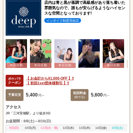
店内は青と黒が基調で高級感があり落ち着いた
雰囲気なので、誰もが安らげるようなハイセン
スな空間となっております!
インボイス制度登録店
【 お会計から¥1.000-OFF 】‼️
ポケパラ
クーポン
【 初回1set団体様割引 】‼️
初回料金
5,400
5,600
予算目安
円～
円～
(税サ込)
アクセス
JR「三河安城駅」より徒歩3分
お盆期間：8/8(土)～8/16(日)
9日(日)
10日(月)
11日(火・祝)
12日(水)
13日(木)
14日(金)
15日(土)
16