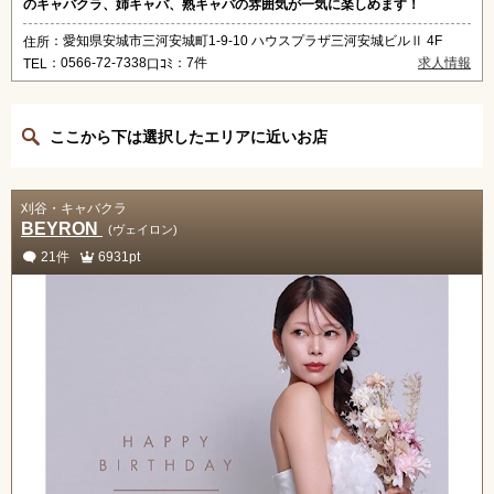
のキャバクラ、姉キャバ、熟キャバの雰囲気が一気に楽しめます！
：愛知県安城市三河安城町1-9-10 ハウスプラザ三河安城ビルⅡ 4F
住所
：0566-72-7338
：7件
求人情報
TEL
口ｺﾐ
ここから下は選択したエリアに近いお店
刈谷・キャバクラ
BEYRON
(ヴェイロン)
21件
6931pt