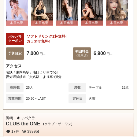
ソフトドリンク1杯無料!
ポケパラ
クーポン
カラオケ無料!
初回料金
7,000
6,900
予算目安
円～
円～
(税サ込)
アクセス
名鉄「東岡崎駅」南口より車で5分
愛知環状鉄道「六名駅」より車で5分
在籍数
25人
席数
テーブル
15卓
営業時間
20:30～LAST
定休日
火曜
岡崎・キャバクラ
CLUB the ONE
(クラブ・ザ・ワン)
17件
3999pt