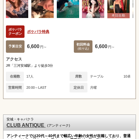
ポケパラ
ポケパラ特典
クーポン
初回料金
6,600
6,600
予算目安
円～
円～
(税サ込)
アクセス
JR「三河安城駅」より徒歩3分
在籍数
17人
席数
テーブル
10卓
営業時間
20:00～LAST
定休日
月曜
安城・キャバクラ
CLUB ANTIQUE
(アンティーク)
アンティークでは20代～40代まで幅広い年齢の女性が在籍しており、普通