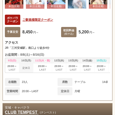
ポケパラ
ご新規様限定クーポン
クーポン
初回料金
8,450
5,200
予算目安
円～
円～
(税サ込)
アクセス
JR「三河安城駅」南口より徒歩4分
お盆期間：8/8(土)～8/16(日)
9日(日)
10日(月)
11日(火・祝)
12日(水)
13日(木)
14日(金)
15日(土)
16
20:00～
20:00～
20:00～
20:00～
20:00～
20:00～
20
定休日
LAST
LAST
LAST
LAST
LAST
LAST
L
在籍数
23人
席数
テーブル
14卓
営業時間
20:00～LAST
定休日
月曜
安城・キャバクラ
CLUB TEMPEST
(テンペスト)