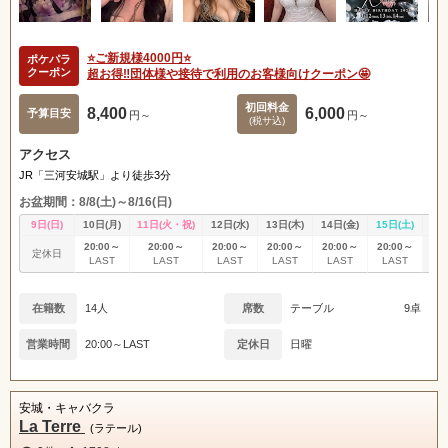
⭐️ご新規様4000円⭐️
ポケパラ
クーポン
超お得‼️団体様や接待で利用のお客様向けクーポン🤩
初回料金
8,400
6,000
予算目安
円～
円～
(税サ込)
アクセス
JR「三河安城駅」より徒歩3分
お盆期間：8/8(土)～8/16(日)
9日(日)
10日(月)
11日(火・祝)
12日(水)
13日(木)
14日(金)
15日(土)
16
20:00～
20:00～
20:00～
20:00～
20:00～
20:00～
定休日
定
LAST
LAST
LAST
LAST
LAST
LAST
在籍数
14人
席数
テーブル
9卓
営業時間
20:00～LAST
定休日
日曜
安城・キャバクラ
La Terre
(ラテール)