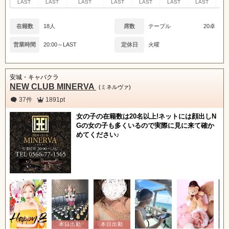
LAST
LAST
LAST
LAST
LAST
LAST
LAST
L
在籍数
18人
席数
テーブル
20卓
営業時間
20:00～LAST
定休日
火曜
安城・キャバクラ
NEW CLUB MINERVA
(ミネルヴァ)
37件
1891pt
女の子の在籍数は20名以上!ネットには顔出しN
Gの女の子も多くいるので実際に見に来て確か
めてください♪