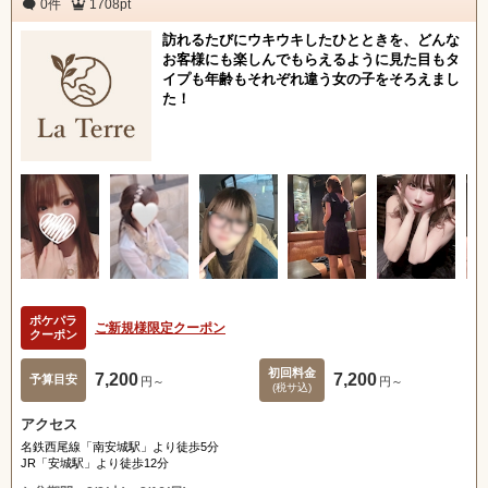
0件
1708pt
訪れるたびにウキウキしたひとときを、どんな
お客様にも楽しんでもらえるように見た目もタ
イプも年齢もそれぞれ違う女の子をそろえまし
た！
ポケパラ
ご新規様限定クーポン
クーポン
初回料金
7,200
7,200
予算目安
円～
円～
(税サ込)
アクセス
名鉄西尾線「南安城駅」より徒歩5分
JR「安城駅」より徒歩12分