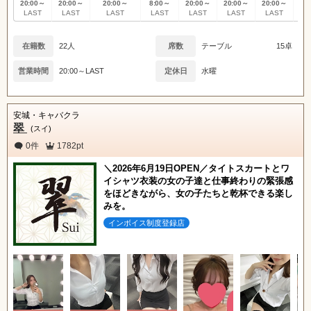
20:00～
20:00～
20:00～
8:00～
20:00～
20:00～
20:00～
20
LAST
LAST
LAST
LAST
LAST
LAST
LAST
L
在籍数
22人
席数
テーブル
15卓
営業時間
20:00～LAST
定休日
水曜
安城・キャバクラ
翠
(スイ)
0件
1782pt
＼2026年6月19日OPEN／タイトスカートとワ
イシャツ衣装の女の子達と仕事終わりの緊張感
をほどきながら、女の子たちと乾杯できる楽し
みを。
インボイス制度登録店