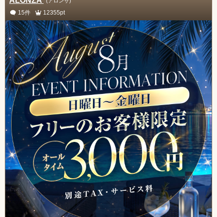
ALONZA
(アロンザ)
15件
12355pt