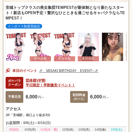
安城トップクラスの美女集団TEMPESTが新体制となり新たなスター
ト！新店もOPEN予定！贅沢なひとときを過ごせるキャバクラならTE
MPEST！
インボイス制度登録店
本日のイベント
🎉 MISAKI BIRTHDAY EVENT✨🎉
団体様VIP割
ポケパラ
クーポン
平日限定！早割激安イベント！
初回料金
6,000
6,000
予算目安
円～
円～
(税サ込)
アクセス
JR「安城駅」南口より徒歩3分
お盆期間：8/8(土)～8/16(日)
9日(日)
10日(月)
11日(火・祝)
12日(水)
13日(木)
14日(金)
15日(土)
16