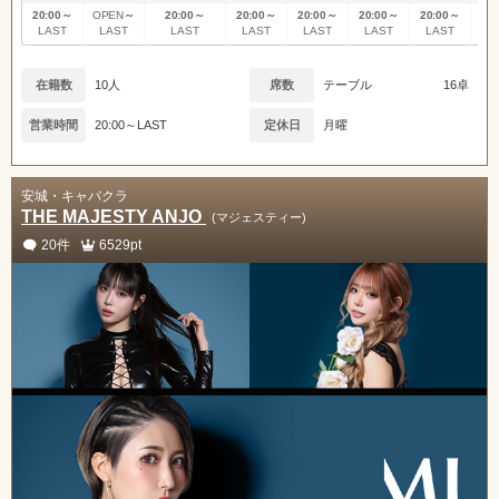
20:00～
～
20:00～
20:00～
20:00～
20:00～
20:00～
20
OPEN
LAST
LAST
LAST
LAST
LAST
LAST
L
LAST
在籍数
10人
席数
テーブル
16卓
営業時間
20:00～LAST
定休日
月曜
安城・キャバクラ
THE MAJESTY ANJO
(マジェスティー)
20件
6529pt