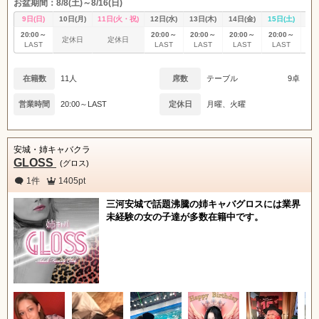
お盆期間：8/8(土)～8/16(日)
9日(日)
10日(月)
11日(火・祝)
12日(水)
13日(木)
14日(金)
15日(土)
16
20:00～
20:00～
20:00～
20:00～
20:00～
20
定休日
定休日
LAST
LAST
LAST
LAST
LAST
L
在籍数
11人
席数
テーブル
9卓
営業時間
20:00～LAST
定休日
月曜、火曜
安城・姉キャバクラ
GLOSS
(グロス)
1件
1405pt
三河安城で話題沸騰の姉キャバグロスには業界
未経験の女の子達が多数在籍中です。