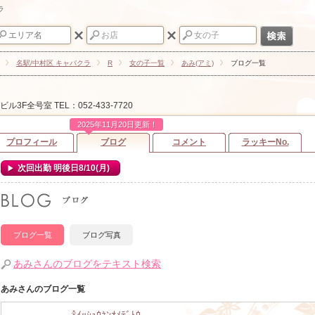
ラ
名駅/中村区 キャバクラ
R
女の子一覧
あみ(アミ)
ブログ一覧
ドビル3F全号室
TEL：052-433-7720
2025年11月20日更新！
プロフィール
ブログ
コメント
ラッキーNo.
次回出勤 明後日8/10(月)
ブログ一覧
ブログ写真
あみさんのブログをテキスト検索
あみさんのブログ一覧