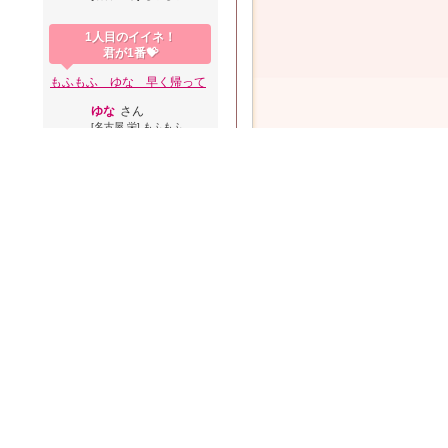
1人目のイイネ！
君が1番💝
もふもふ ゆな 早く帰って
ゆな
さん
[名古屋 栄] もふもふ
>>
もっと見る
システム
クーポン＆MAP
からの新着情報
メルマガ