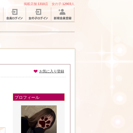
掲載店舗:
1310
店 女の子:
12903
人
お気に入り登録
プロフィール