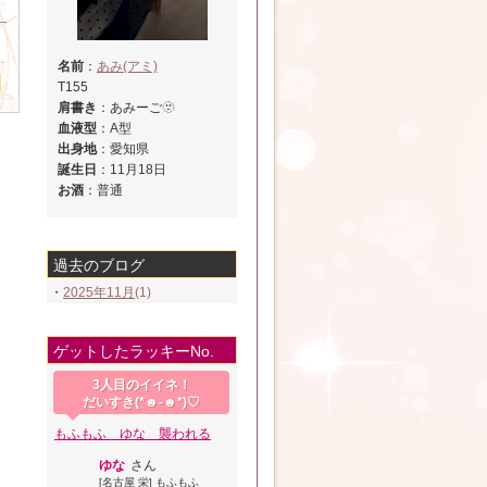
┈┈
名前
：
あみ(アミ)
T155
肩書き
：あみーご🫥
血液型
：A型
出身地
：愛知県
誕生日
：11月18日
お酒
：普通
過去のブログ
・
2025年11月
(1)
ゲットしたラッキーNo.
3人目のイイネ！
だいすき(*☻-☻*)♡
もふもふ ゆな 襲われる
ゆな
さん
[名古屋 栄] もふもふ