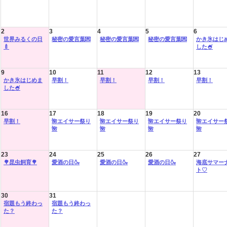
2
3
4
5
6
世界みるくの日
秘密の愛言葉💌
秘密の愛言葉💌
秘密の愛言葉💌
かき氷はじ
🍼
した🍧
9
10
11
12
13
かき氷はじめま
早割！
早割！
早割！
早割！
した🍧
16
17
18
19
20
早割！
🌺エイサー祭り
🌺エイサー祭り
🌺エイサー祭り
🌺エイサー
🌺
🌺
🌺
🌺
23
24
25
26
27
🌳昆虫飼育🌳
愛酒の日🍶
愛酒の日🍶
愛酒の日🍶
海底サマー
ト♡
30
31
宿題もう終わっ
宿題もう終わっ
た？
た？