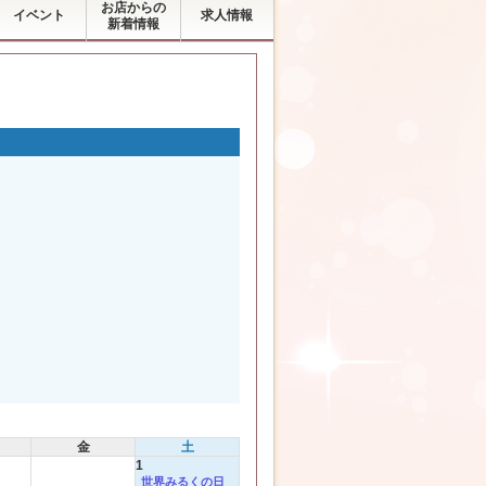
お店からの
イベント
求人情報
新着情報
金
土
1
世界みるくの日