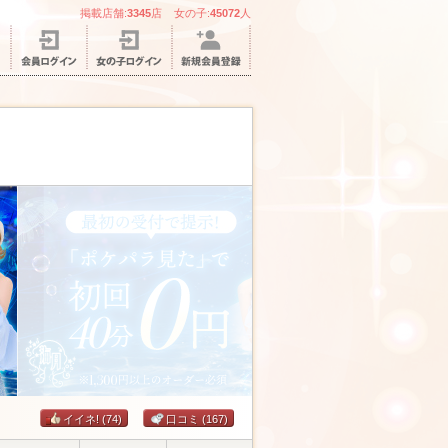
掲載店舗:
3345
店 女の子:
45072
人
イイネ!
(74)
口コミ
(167)