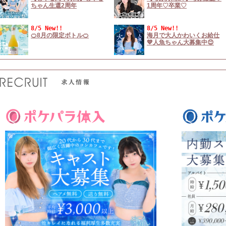
ちゃん生還2周年
1周年♡卒業♡
8/5 New!!
8/5 New!!
🍊8月の限定ボトル🍊
海月で大人かわいくお給仕
💙人魚ちゃん大募集中😊