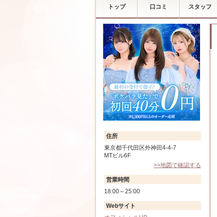
トップ
口コミ
スタッフ
住所
東京都千代田区外神田4-4-7
MTビル6F
>>地図で確認する
営業時間
18:00～25:00
Webサイト