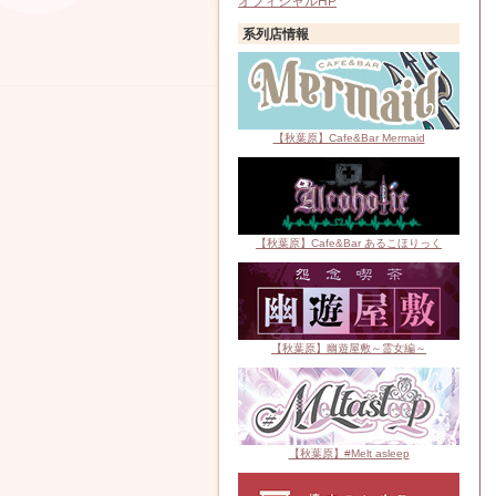
オフィシャルHP
系列店情報
【秋葉原】Cafe&Bar Mermaid
【秋葉原】Cafe&Bar あるこほりっく
【秋葉原】幽遊屋敷～霊女編～
【秋葉原】#Melt asleep