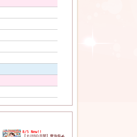
8/5 New!!
【まほBD月間】豊漁祭🌊