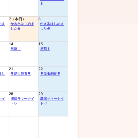
🍼
7（本日）
8
めま
かき氷はじめま
かき氷はじめま
した🍧
した🍧
14
15
早割！
早割！
21
22
祭り
🌳昆虫飼育🌳
🌳昆虫飼育🌳
28
29
ナイ
海底サマーナイ
海底サマーナイ
ト♡
ト♡