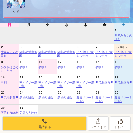
女の子ログイン
静岡
関東
お店のURLをコピー
らぶ
東海
店舗ログイン
関西
日
月
火
水
木
金
土
1
中四国
新規会員登録
九州
世界みるくの
日🍼
2
3
4
5
6
7
8（本日）
沖縄
全国TOP
世界みるくの
秘密の愛言葉
秘密の愛言葉
秘密の愛言葉
かき氷はじめ
かき氷はじめ
かき氷はじめ
日🍼
💌
💌
💌
ました🍧
ました🍧
ました🍧
9
10
11
12
13
14
15
かき氷はじめ
早割！
早割！
早割！
早割！
早割！
早割！
ました🍧
16
17
18
19
20
21
22
早割！
🌺エイサー祭
🌺エイサー祭
🌺エイサー祭
🌺エイサー祭
🌳昆虫飼育🌳
🌳昆虫飼育🌳
り🌺
り🌺
り🌺
り🌺
23
24
25
26
27
28
29
🌳昆虫飼育🌳
愛酒の日🍶
愛酒の日🍶
愛酒の日🍶
海底サマーナ
海底サマーナ
海底サマーナ
イト♡
イト♡
イト♡
30
31
宿題もう終わ
宿題もう終わ
った？
った？
電話する
シェアする
イイネ！
8月のイベントリスト