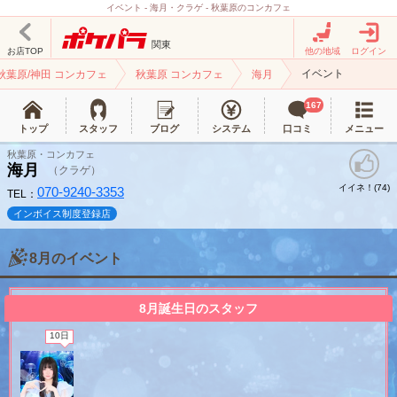
イベント - 海月・クラゲ - 秋葉原のコンカフェ
関東
お店TOP
他の地域
ログイン
イベント
秋葉原/神田 コンカフェ
秋葉原 コンカフェ
海月
167
トップ
スタッフ
ブログ
システム
口コミ
メニュー
秋葉原・コンカフェ
海月
（クラゲ）
イイネ！(
)
74
070-9240-3353
TEL：
インボイス制度登録店
8月のイベント
北海道
東北
8月誕生日のスタッフ
このお店をシェアする
10日
甲信越
会員ログイン
北陸
LINE
X (旧Twitter)