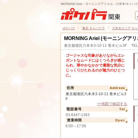
MORNING Ariel・モーニングアリエル - 六本木/キャバ
ポケパラ
東京 キャバクラ
六本木エリア キ
MORNING Ariel (モーニングア
東京都港区六本木3-10-11 青木ビル3F
TEL
ゴージャスな印象がありながらエレ
ガントなムードにはくつろぎが感じ
られ、華やかなかかで優雅な気分に
じっくりひたれるのが魅力のひとつ
に。
東京都港区六本木3-10-11 青木ビル3
F
>>地図で確認する
03-6447-1363
6:00～17:00