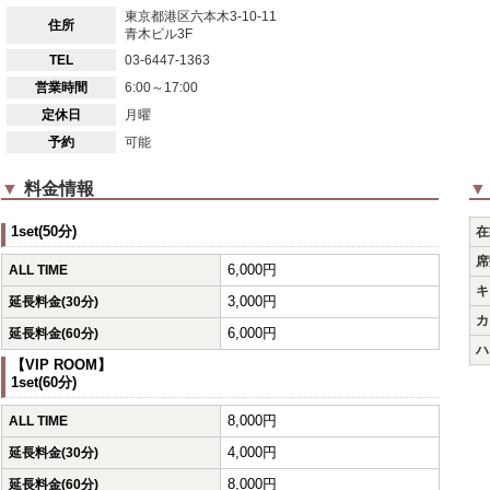
東京都港区六本木3-10-11
住所
青木ビル3F
TEL
03-6447-1363
営業時間
6:00～17:00
定休日
月曜
予約
可能
▼
料金情報
▼
1set(50分)
在
席
6,000円
ALL TIME
キ
3,000円
延長料金(30分)
カ
6,000円
延長料金(60分)
ハ
【VIP ROOM】
1set(60分)
8,000円
ALL TIME
4,000円
延長料金(30分)
8,000円
延長料金(60分)