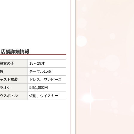
店舗詳細情報
籍女の子
18～29才
数
テーブル15卓
ャスト衣装
ドレス、ワンピース
ラオケ
5曲1,000円
ウスボトル
焼酎、ウイスキー