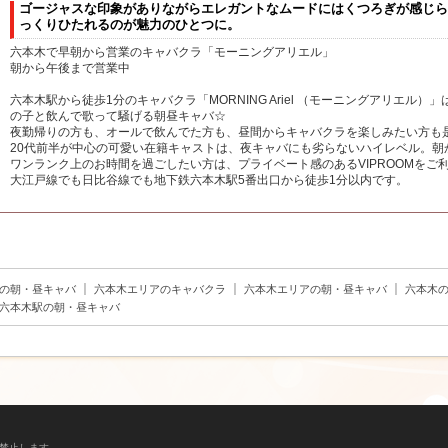
ゴージャスな印象がありながらエレガントなムードにはくつろぎが感じら
っくりひたれるのが魅力のひとつに。
六本木で早朝から営業のキャバクラ「モーニングアリエル」
朝から午後まで営業中
六本木駅から徒歩1分のキャバクラ「MORNING Ariel （モーニングアリエル
の子と飲んで歌って騒げる朝昼キャバ☆
夜勤帰りの方も、オールで飲んでた方も、昼間からキャバクラを楽しみたい方も
20代前半が中心の可愛い在籍キャストは、夜キャバにも劣らないハイレベル。朝
ワンランク上のお時間を過ごしたい方は、プライベート感のあるVIPROOMをご
大江戸線でも日比谷線でも地下鉄六本木駅5番出口から徒歩1分以内です。
｜
｜
｜
の朝・昼キャバ
六本木エリアのキャバクラ
六本木エリアの朝・昼キャバ
六本木
六本木駅の朝・昼キャバ
禁止します。