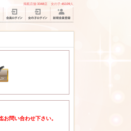
掲載店舗:
3348
店 女の子:
45109
人
迄お問い合わせ下さい。