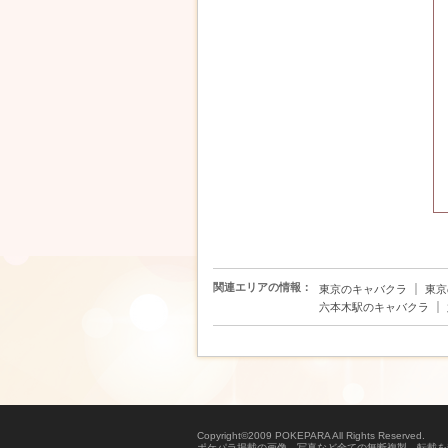
関連エリアの情報：
｜
東京のキャバクラ
東京
｜
六本木駅のキャバクラ
Copyright©2009 POKEPARA All Rights Reserved.
ポケパラ掲載の画像、写真など全ての無断複製、転載を