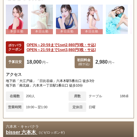
OPEN～20:59まで1set2,980円[税・サ込]
ポケパラ
クーポン
OPEN～21:59まで1set3,980円[税・サ込]
初回料金
18,000
2,980
予算目安
円～
円～
(税サ込)
アクセス
地下鉄「大江戸線」「日比谷線」六本木駅5番出口 徒歩3分
地下鉄「南北線」六本木一丁目駅1番出口 徒歩10分
在籍数
200人
席数
テーブル
188卓
営業時間
19:00～翌1:00
定休日
日曜
六本木・キャバクラ
bisser 六本木
(ビゼロッポンギ)