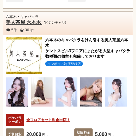
六本木・キャバクラ
美人茶屋 六本木
(ビジンチャヤ)
5件
301pt
六本木のキャバクラをけん引する美人茶屋六本
木
ケントスビル3フロアにまたがる大型キャバクラ
数種類の個室も完備しております
インボイス制度登録店
ポケパラ
全フロアセット料金半額！
クーポン
初回料金
20,000
5,000
予算目安
円～
円～