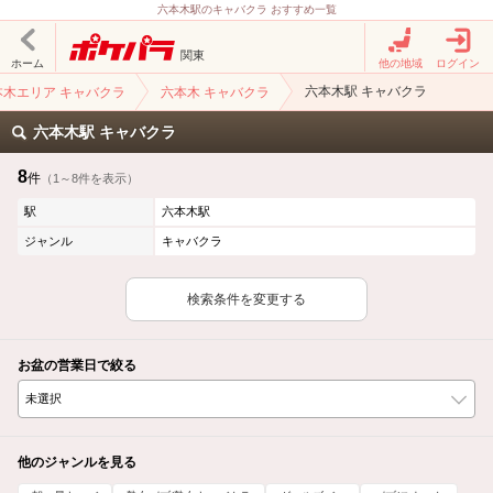
六本木駅のキャバクラ おすすめ一覧
関東
ホーム
他の地域
ログイン
六本木駅 キャバクラ
本木エリア キャバクラ
六本木 キャバクラ
六本木駅 キャバクラ
8
件
（1～8件を表示）
駅
六本木駅
ジャンル
キャバクラ
検索条件を変更する
お盆の営業日で絞る
他のジャンルを見る