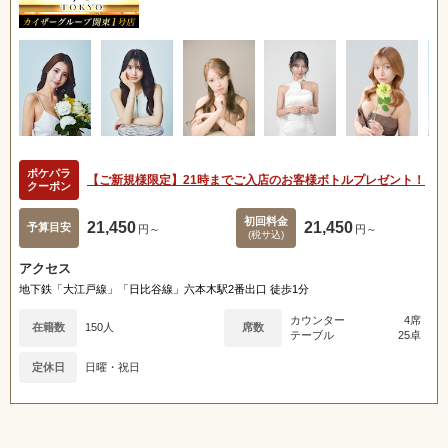
ポケパラ
【ご新規様限定】21時までご入店のお客様ボトルプレゼント！
クーポン
初回料金
21,450
21,450
予算目安
円～
円～
(税サ込)
アクセス
地下鉄「大江戸線」「日比谷線」六本木駅2番出口 徒歩1分
カウンター
4席
在籍数
150人
席数
テーブル
25卓
定休日
日曜・祝日