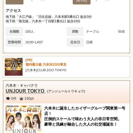
(税サ込)
アクセス
地下鉄「大江戸線」「日比谷線」六本木駅5番出口 徒歩3分
地下鉄「南北線」六本木一丁目駅1番出口 徒歩10分
在籍数
100人
席数
テーブル
50卓
営業時間
19:00~LAST
定休日
日曜
[PR]
都内最大級 六本木ZOO東京
[六本木]CLUB ZOO TOKYO
六本木・キャバクラ
UNJOUR TOKYO
(アンジュールトウキョウ)
0件
190pt
六本木に誕生したカイザーグループ関東第一号
店！
圧倒的スケールで味わう大人の非日常空間。
豪華と洗練が融合した大人の社交場誕生！