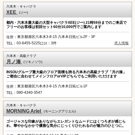
六本木・キャバクラ
XEE
(ジー)
都内・六本木最大級の大型キャバクラXEE(ジー) 21時59分までのご来店で
フリーのお客様は初回セット60分10,000円でご案内します
：東京都港区六本木3-8-15 六本木日拓ビル2F・3F
住所
：03-6455-5225
：3件
求人情報
TEL
口ｺﾐ
六本木・高級クラブ
月ノ湊
(ツキノソウ)
INSOUグループ最大級のフロア面積を誇る六本木の高級クラブ「月の湊」
ご都合に合わせてメインフロアorVIPどちらでもご利用いただけます
：東京都港区六本木3-8-15 六本木日拓ビル1F
住所
：080-4340-3547
TEL
六本木・キャバクラ
MORNING Ariel
(モーニングアリエル)
ゴージャスな印象がありながらエレガントなムードにはくつろぎが感じら
れ、華やかなかかで優雅な気分にじっくりひたれるのが魅力のひとつに。