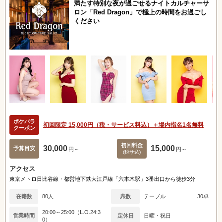
満たす特別な夜が過ごせるナイトカルチャーサ
ロン「Red Dragon」で極上の時間をお過ごし
ください
女の子ログイン
静岡
関東
東海
店舗ログイン
関西
中四国
新規会員登録
九州
沖縄
全国TOP
ポケパラ
初回限定 15,000円（税・サービス料込）＋場内指名1名無料
クーポン
初回料金
30,000
15,000
予算目安
円～
円～
(税サ込)
アクセス
東京メトロ日比谷線・都営地下鉄大江戸線「六本木駅」3番出口から徒歩3分
在籍数
80人
席数
テーブル
30卓
20:00～25:00（L.O.24:3
営業時間
定休日
日曜・祝日
0）