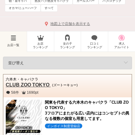
朝・昼キャバ
熟女パブ/熟女キャバクラ
ガールズバー
パブ/スナック
オカマ/ニューハーフ
すべて
地図上で店舗を表示する
お店
女の子
口コミ
求人
お店一覧
ランキング
ランキング
ランキング
アルバイト
六本木・キャバクラ
CLUB ZOO TOKYO
(ズートーキョー)
58件
1690pt
関東を代表する六本木のキャバクラ「CLUB ZO
O TOKYO」
3フロアにまたがる広い店内にはコンセプトの異
なる複数の個室も用意してます。
インボイス制度登録店