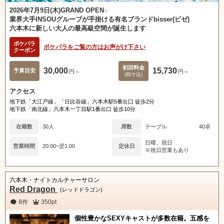
2026年7月9日(木)GRAND OPEN☆
業界大手INSOUグルーブが手掛ける有名ブランドbisser(ビゼ)
六本木に新しい大人の最高級空間が誕生します
ポケパラ
ポケパラをご覧の方はお声がけ下さい
クーポン
初回料金
30,000
15,730
予算目安
円～
円～
(税サ込)
アクセス
地下鉄「大江戸線」「日比谷線」六本木駅5番出口 徒歩2分
地下鉄「南北線」六本木一丁目駅1番出口 徒歩10分
在籍数
30人
席数
テーブル
40卓
日曜、祝日
営業時間
20:00~翌1:00
定休日
※祝日営業もあり
六本木・ナイトカルチャーサロン
Red Dragon
北海道
東北
(レッドドラゴン)
8件
350pt
甲信越
会員ログイン
北陸
個性豊かなSEXYキャストが多数在籍。五感を