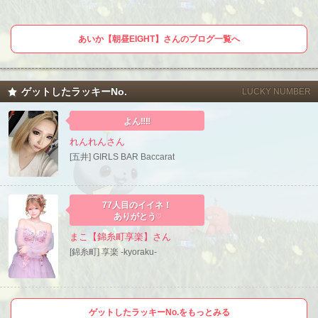
あいか【朝昼EIGHT】さんのブログ一覧へ
ゲットしたラッキーNo.
LUCKY NUMBER
よん‼️‼️
れんれんさん
[五井] GIRLS BAR Baccarat
77人目のイイネ！
ありがとう♡
まこ【錦糸町享楽】さん
[錦糸町] 享楽 -kyoraku-
ゲットしたラッキーNo.をもっとみる