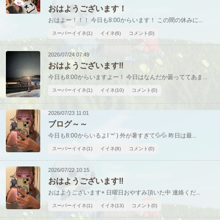
おはようございます！
おはよー！！！ 今日も8:00からいます！ この間の休みに...
スーパーイイネ(1)
イイネ(6)
コメント(0)
2026/07/24 07:49
おはようございます‼️
今日も8:00からいますよー！ 今日はなんだか曇っててあま...
スーパーイイネ(1)
イイネ(10)
コメント(0)
2026/07/23 11:01
ブログ～～
今日も8:00からいるよI˙꒳​˙) 外が暑すぎて💦💦 昨日は最...
スーパーイイネ(1)
イイネ(8)
コメント(0)
2026/07/22 10:15
おはようございます‼️
おはようございます☀️ 日曜日おやすみ頂いた中 連絡くだ...
スーパーイイネ(1)
イイネ(13)
コメント(0)