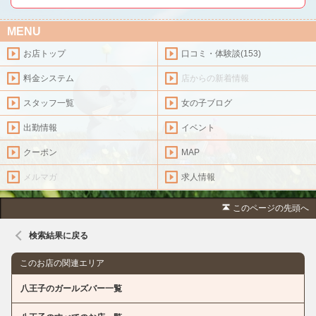
MENU
お店トップ
口コミ・体験談(153)
料金システム
店からの新着情報
スタッフ一覧
女の子ブログ
出勤情報
イベント
クーポン
MAP
メルマガ
求人情報
このページの先頭へ
検索結果に戻る
このお店の関連エリア
八王子のガールズバー一覧