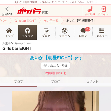
あいか【朝昼EIGHT】 - Girls bar EIGHT・エイト - 八王子のガールズバー
関東
お店TOP
他の地域
ログイン
あいか【朝昼EIGHT】
ズバー
Girls bar EIGHT
女の子一覧
153
トップ
スタッフ
ブログ
システム
口コミ
メニュー
八王子OLガールズバー
Girls bar EIGHT
あいか【朝昼EIGHT】
(21)
お気に入り登録
次回明日8/9(日)
プロフ
ブログ
コメント