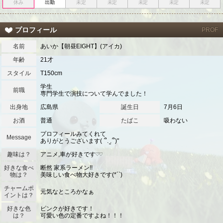
休み
出勤
未定
未定
未定
未定
未定
プロフィール
PROF
名前
あいか【朝昼EIGHT】(アイカ)
年齢
21才
スタイル
T150cm
学生
前職
専門学生で演技について学んでました！
出身地
広島県
誕生日
7月6日
お酒
普通
たばこ
吸わない
プロフィールみてくれて
Message
ありがとうございます( ՞. ̫.՞)"‬
趣味は？
アニメ,車が好きです♡♡
好きな食べ
断然 家系ラーメン!!
物は？
美味しい食べ物大好きです(*´`)
チャームポ
元気なところかなぁ
イントは？
好きな色
ピンクが好きです！
は？
可愛い色の定番ですよね！！！