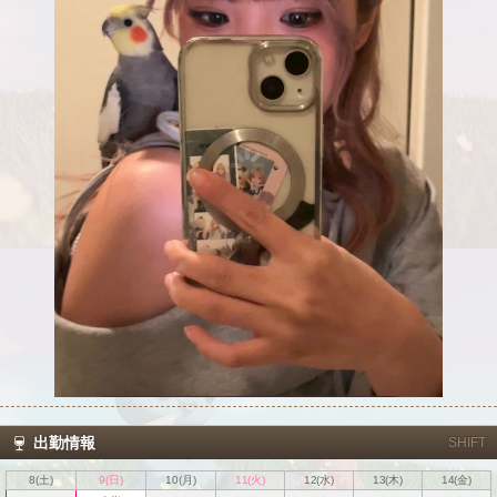
出勤情報
SHIFT
8(土)
9(日)
10(月)
11(火)
12(水)
13(木)
14(金)