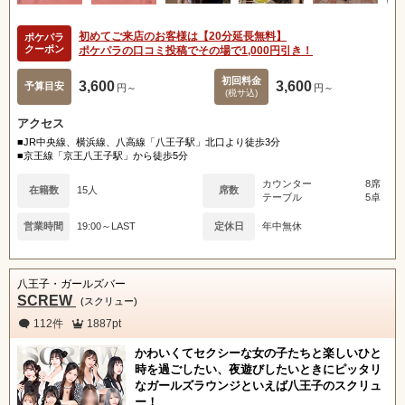
初めてご来店のお客様は【20分延長無料】
ポケパラ
クーポン
ポケパラの口コミ投稿でその場で1,000円引き！
初回料金
3,600
3,600
予算目安
円～
円～
(税サ込)
アクセス
■JR中央線、横浜線、八高線「八王子駅」北口より徒歩3分
■京王線「京王八王子駅」から徒歩5分
カウンター
8席
在籍数
15人
席数
テーブル
5卓
営業時間
19:00～LAST
定休日
年中無休
八王子・ガールズバー
SCREW
(スクリュー)
112件
1887pt
かわいくてセクシーな女の子たちと楽しいひと
時を過ごしたい、夜遊びしたいときにピッタリ
なガールズラウンジといえば八王子のスクリュ
ー！