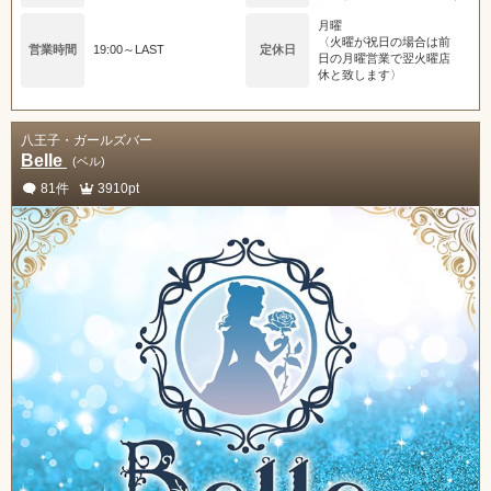
月曜
〈火曜が祝日の場合は前
営業時間
19:00～LAST
定休日
日の月曜営業で翌火曜店
休と致します〉
八王子・ガールズバー
Belle
(ベル)
81件
3910pt