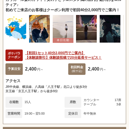
ティア♪
初めてご来店のお客様はクーポン利用で初回40分2,000円でご案内！
【初回1セット40分2,000円でご案内】
ポケパラ
クーポン
【体験談割引】体験談投稿で20分延長サービス！
初回料金
2,400
2,400
予算目安
円～
円～
(税サ込)
アクセス
JR中央線、横浜線、八高線「八王子駅」北口より徒歩3分
京王線「京王八王子駅」から徒歩9分
カウンター
17席
在籍数
15人
席数
テーブル
3卓
営業時間
19:00～翌5:00
定休日
年中無休