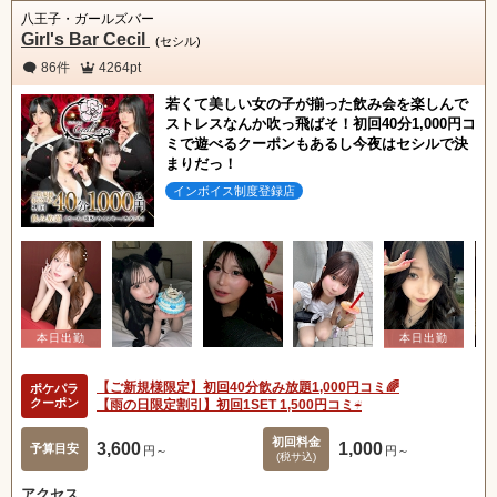
八王子・ガールズバー
Girl's Bar Cecil
(セシル)
86件
4264pt
若くて美しい女の子が揃った飲み会を楽しんで
ストレスなんか吹っ飛ばそ！初回40分1,000円コ
ミで遊べるクーポンもあるし今夜はセシルで決
まりだっ！
インボイス制度登録店
【ご新規様限定】初回40分飲み放題1,000円コミ🌈
ポケパラ
クーポン
【雨の日限定割引】初回1SET 1,500円コミ☔️
初回料金
3,600
1,000
予算目安
円～
円～
(税サ込)
アクセス