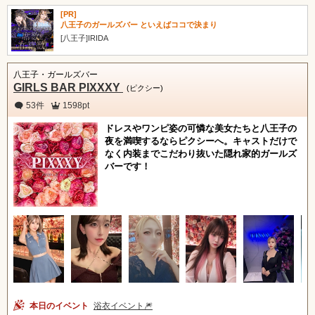
[PR]
八王子のガールズバー といえばココで決まり
[八王子]IRIDA
八王子・ガールズバー
GIRLS BAR PIXXXY
(ピクシー)
53件
1598pt
ドレスやワンピ姿の可憐な美女たちと八王子の
夜を満喫するならピクシーへ。キャストだけで
なく内装までこだわり抜いた隠れ家的ガールズ
バーです！
本日のイベント
浴衣イベント🎆