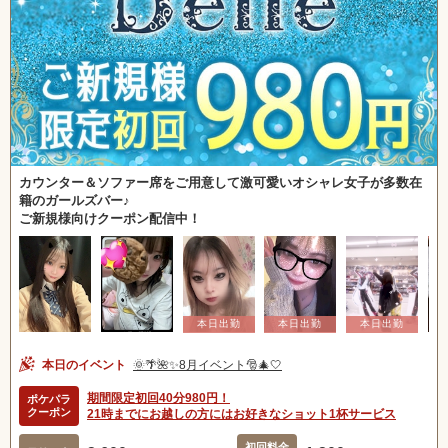
カウンター＆ソファー席をご用意して激可愛いオシャレ女子が多数在
籍のガールズバー♪
ご新規様向けクーポン配信中！
北海道
東北
本日のイベント
🌞🌴🌺✨8月イベント🎅🎄🤍
甲信越
会員ログイン
北陸
期間限定初回40分980円！
ポケパラ
クーポン
21時までにお越しの方にはお好きなショット1杯サービス
初回料金