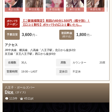
【ご新規様限定】初回の40分1,500円（税サ別）！
ポケパラ
クーポン
【口コミ割引】ポケパラの口コミ書いたら…
初回料金
3,600
1,800
予算目安
円～
円～
(税サ込)
アクセス
JR中央線、横浜線、八高線「八王子駅」北口から徒歩2分
京王線「京王八王子駅」西口から徒歩5分
在籍数
30人
席数
カウンター
20席
営業時間
19:00～LAST
定休日
不定休
八王子・ガールズバー
Dice
(ダイス)
113件
4511pt