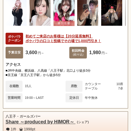
初めてご来店のお客様は【20分延長無料】
ポケパラ
クーポン
ポケパラの口コミ投稿でその場で1,000円引き！
初回料金
3,600
1,980
予算目安
円～
円～
(税サ込)
アクセス
■JR中央線、横浜線、八高線「八王子駅」北口より徒歩3分
■京王線「京王八王子駅」から徒歩5分
カウンター
10席
在籍数
15人
席数
テーブル
7卓
営業時間
19:00～LAST
定休日
年中無休
八王子・ガールズバー
Share ～produced by HIMOR～
(シェア)
1件
1998pt