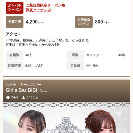
ご新規様限定クーポン🐝
ポケパラ
クーポン
深夜クーポン🌙
初回料金
4,200
800
予算目安
円～
円～
(税サ込)
アクセス
JR中央線、横浜線、八高線「八王子駅」北口から徒歩3分
京王線「京王八王子駅」から徒歩8分
在籍数
40人
席数
カウンター
40席
営業時間
6:00～LAST
定休日
年中無休
八王子・ガールズバー
Girl's Bar BiBi
(ビビ)
74件
2462pt