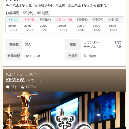
JR「八王子駅」北口から徒歩4分、京王線「京王八王子駅」から徒歩7分
お盆期間：8/8(土)～8/16(日)
8日(土)
9日(日)
10日(月)
11日(火・祝)
12日(水)
13日(木)
14日(金)
15
20:00～
20:00～
20:00～
20:00～
20:00～
20:00～
20:00～
20
LAST
LAST
LAST
LAST
LAST
LAST
LAST
L
カウンター
17席
在籍数
30人
席数
テーブル
7卓
営業時間
20:00～LAST
定休日
年中無休
八王子・ガールズバー
REVIEW
(レヴュー)
91件
1708pt