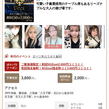
可愛い子厳選採用のテーブル席もあるリーズナ
ブルな大人の遊び場です♪
本日のイベント
ダーツ🎯カラオケ🎤🆓
ご新規様限定！初回50分set2,000円コミコミ！
ポケパラ
クーポン
初回指名無料！40分set指名料コミ3,000円コミコミ！
初回料金
3,600
2,000
予算目安
円～
円～
(税サ込)
アクセス
JR中央線、横浜線、八高線「八王子駅」北口から徒歩3分
京王線「京王八王子駅」から徒歩8分
カウンター
8席
在籍数
15人
席数
テーブル
3卓