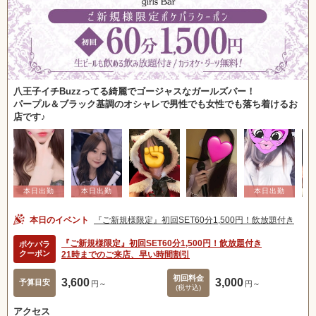
八王子イチBuzzってる綺麗でゴージャスなガールズバー！
パープル＆ブラック基調のオシャレで男性でも女性でも落ち着けるお
店です♪
本日のイベント
『ご新規様限定』初回SET60分1,500円！飲放題付き
『ご新規様限定』初回SET60分1,500円！飲放題付き
ポケパラ
クーポン
21時までのご来店、早い時間割引
初回料金
3,600
3,000
予算目安
円～
円～
(税サ込)
アクセス