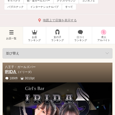
キャバクラ
朝・昼ガールズバー
クラブ/ラウンジ
コンカフェ
パブ/スナック
インターナショナルパブ
すべて
地図上で店舗を表示する
お店
女の子
口コミ
求人
お店一覧
ランキング
ランキング
ランキング
アルバイト
八王子・ガールズバー
IRIDA
(イリーダ)
189件
3010pt