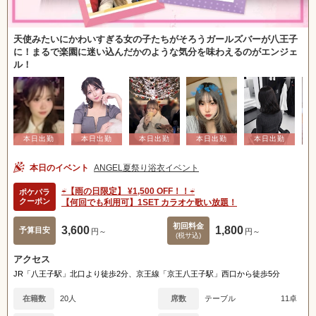
天使みたいにかわいすぎる女の子たちがそろうガールズバーが八王子
に！まるで楽園に迷い込んだかのような気分を味わえるのがエンジェ
ル！
本日のイベント
ANGEL夏祭り浴衣イベント
☔️【雨の日限定】 ¥1,500 OFF！！☔️
ポケパラ
クーポン
【何回でも利用可】1SET カラオケ歌い放題！
初回料金
3,600
1,800
予算目安
円～
円～
(税サ込)
アクセス
JR「八王子駅」北口より徒歩2分、京王線「京王八王子駅」西口から徒歩5分
在籍数
20人
席数
テーブル
11卓