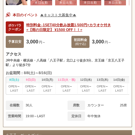
本日のイベント
🔥キャスト大募集中🔥
特別料金☆1SET40分飲み放題1,500円+カラオケ付き
ポケパラ
クーポン
☔️【雨の日限定】 ¥1500 OFF！！☔️
初回料金
3,000
3,000
予算目安
円～
円～
(税サ込)
アクセス
JR中央線・横浜線・八高線「八王子駅」北口より徒歩3分。京王線「京王八王子
駅」より徒歩7分
お盆期間：8/8(土)～8/16(日)
8日(土)
9日(日)
10日(月)
11日(火・祝)
12日(水)
13日(木)
14日(金)
15
～
～
～
～
～
～
～
OPEN
OPEN
OPEN
OPEN
OPEN
OPEN
OPEN
OP
LAST
LAST
LAST
LAST
LAST
LAST
LAST
L
在籍数
30人
席数
カウンター
25席
営業時間
19:00～LAST
定休日
年中無休