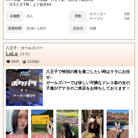
「京王八王子駅」より徒歩9分
カウンター
6席
在籍数
15人
席数
テーブル
5卓
営業時間
20:00～LAST
定休日
日曜
八王子・ガールズバー
LaLa
(ララ)
69件
2108pt
八王子で特別の夜を過ごしたい時はララにお任
せ♪
ガールズバーでは珍しい可憐なドレス姿の女の
子達がアナタのご来店をお待ちしております！