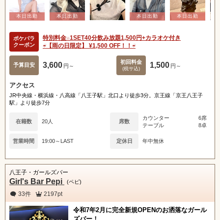
特別料金☆1SET40分飲み放題1,500円+カラオケ付き
ポケパラ
クーポン
☔️【雨の日限定】 ¥1,500 OFF！！☔️
初回料金
3,600
1,500
予算目安
円～
円～
(税サ込)
アクセス
JR中央線・横浜線・八高線「八王子駅」北口より徒歩3分。京王線「京王八王子
駅」より徒歩7分
カウンター
6席
在籍数
20人
席数
テーブル
8卓
営業時間
19:00～LAST
定休日
年中無休
八王子・ガールズバー
Girl's Bar Pepi
(ペピ)
33件
2197pt
令和7年2月に完全新規OPENのお洒落なガール
ズバー！