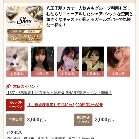
八王子駅チカで一人飲みもグループ利用も楽し
むならリニューアルしたシェア♪シックな空間と
気さくなキャストが迎えるガールズバーで気軽
な一杯を！
本日のイベント
【8/7・8/8限定】浴衣美女と乾杯🥃 SHARE浴衣イベント開催！
ポケパラ
【ご新規様限定】初回40分2,000円(税サ込)💗
クーポン
初回料金
3,600
2,000
予算目安
円～
円～
(税サ込)
アクセス
JR中央線・横浜線・八高線「八王子駅」北口より徒歩4分