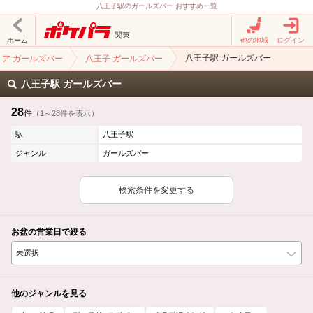
八王子駅のガールズバー おすすめ一覧
関東
ホーム
他の地域
ログイン
八王子駅 ガールズバー
リア ガールズバー
八王子 ガールズバー
八王子駅 ガールズバー
28
件
（1～28件を表示）
駅
八王子駅
ジャンル
ガールズバー
検索条件を変更する
お盆の営業日で絞る
他のジャンルを見る