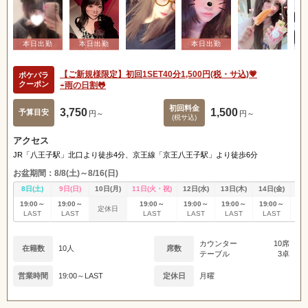
【ご新規様限定】初回1SET40分1,500円(税・サ込)💗
ポケパラ
クーポン
☔雨の日割🐸
初回料金
3,750
1,500
予算目安
円～
円～
(税サ込)
アクセス
JR「八王子駅」北口より徒歩4分、京王線「京王八王子駅」より徒歩6分
お盆期間：8/8(土)～8/16(日)
8日(土)
9日(日)
10日(月)
11日(火・祝)
12日(水)
13日(木)
14日(金)
15
19:00～
19:00～
19:00～
19:00～
19:00～
19:00～
19
定休日
LAST
LAST
LAST
LAST
LAST
LAST
L
カウンター
10席
在籍数
10人
席数
テーブル
3卓
営業時間
19:00～LAST
定休日
月曜