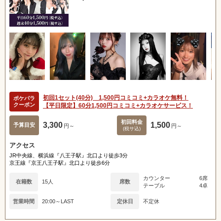
初回1セット(40分) 1,500円コミコミ+カラオケ無料！
ポケパラ
クーポン
【平日限定】60分1,500円コミコミ+カラオケサービス！
初回料金
3,300
1,500
予算目安
円～
円～
(税サ込)
アクセス
JR中央線、横浜線『八王子駅』北口より徒歩3分
京王線『京王八王子駅』北口より徒歩6分
カウンター
6席
在籍数
15人
席数
テーブル
4卓
営業時間
20:00～LAST
定休日
不定休