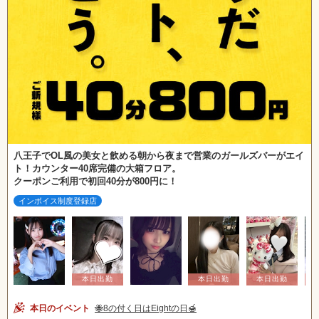
八王子でOL風の美女と飲める朝から夜まで営業のガールズバーがエイ
ト！カウンター40席完備の大箱フロア。
クーポンご利用で初回40分が800円に！
インボイス制度登録店
本日のイベント
🐝8の付く日はEightの日🍯