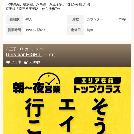
JR中央線、横浜線、八高線「八王子駅」北口から徒歩3分
京王線「京王八王子駅」から徒歩7分
在籍数
40人
席数
カウンター
20席
営業時間
19:00～翌6:00
定休日
無休
八王子・OLガールズバー
Girls bar EIGHT
(エイト)
153件
6109pt