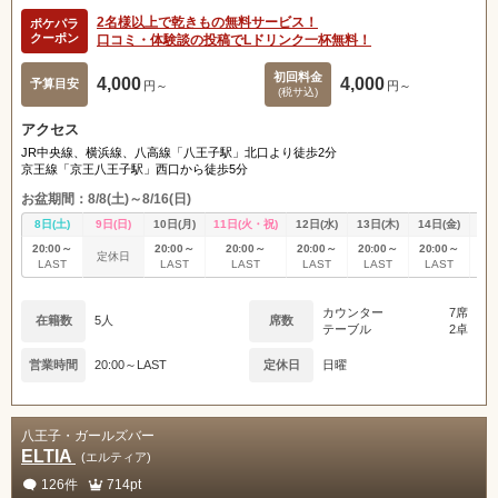
2名様以上で乾きもの無料サービス！
ポケパラ
クーポン
口コミ・体験談の投稿でLドリンク一杯無料！
初回料金
4,000
4,000
予算目安
円～
円～
(税サ込)
アクセス
JR中央線、横浜線、八高線「八王子駅」北口より徒歩2分
京王線「京王八王子駅」西口から徒歩5分
お盆期間：8/8(土)～8/16(日)
8日(土)
9日(日)
10日(月)
11日(火・祝)
12日(水)
13日(木)
14日(金)
15
20:00～
20:00～
20:00～
20:00～
20:00～
20:00～
20
定休日
LAST
LAST
LAST
LAST
LAST
LAST
L
カウンター
7席
在籍数
5人
席数
テーブル
2卓
営業時間
20:00～LAST
定休日
日曜
八王子・ガールズバー
ELTIA
(エルティア)
126件
714pt