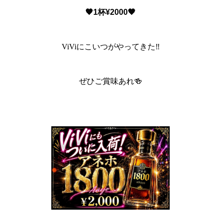
🧡1杯¥2000🧡
ViViにこいつがやってきた‼️
ぜひご賞味あれ🍻