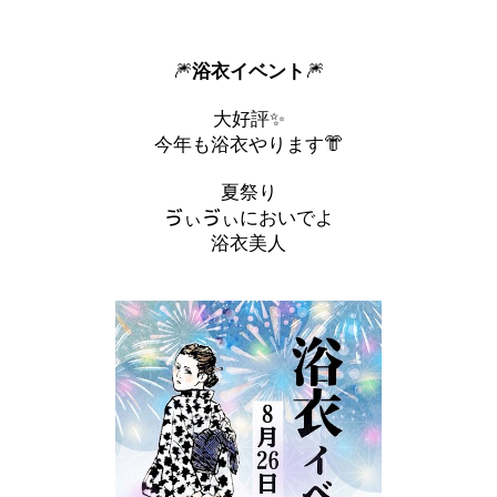
🎆
🎆
浴衣イベント
大好評✨
今年も浴衣やります👘
夏祭り
ゔぃゔぃにおいでよ
浴衣美人
北海道
東北
このお店をシェアする
このブログをシェアする
甲信越
会員ログイン
北陸