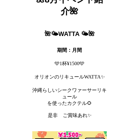
介🌺
🌺🌤️WATTA 🌤️🌺
期間：月間
🩵1杯¥1500🩵
オリオンのリキュールWATTA✨
沖縄らしいシークワァーサーリキ
ュール
を使ったカクテル🌻
是非 ご賞味あれ✨