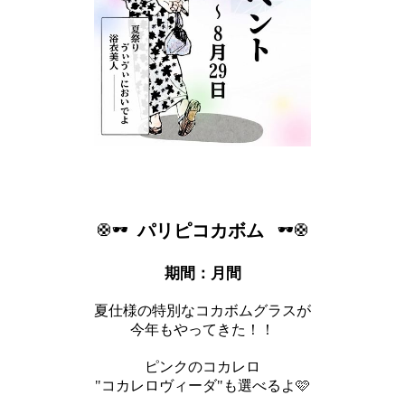
LINE
X (旧Twitter)
LINE
twitter
女の子ログイン
静岡
関東
お店のURLをコピー
ブログのURLをコピー
東海
店舗ログイン
関西
中四国
新規会員登録
九州
沖縄
全国TOP
パリピコカボム
🛟🕶️
🕶️🛟
期間：月間
夏仕様の特別なコカボムグラスが
今年もやってきた！！
ピンクのコカレロ
"コカレロヴィーダ"も選べるよ🩷