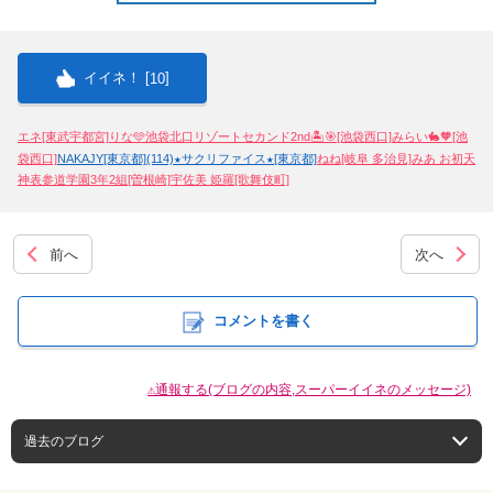
イイネ！ [
]
10
エネ[東武宇都宮]
りな🩵池袋北口リゾートセカンド2nd🏝️🎯[池袋西口]
みらい🐇🧡[池
袋西口]
NAKAJY[東京都](114)
★サクリファイス★[東京都]
ねね[岐阜 多治見]
みあ お初天
神表参道学園3年2組[曽根崎]
宇佐美 姫羅[歌舞伎町]
前へ
次へ
コメントを書く
⚠通報する(ブログの内容,スーパーイイネのメッセージ)
過去のブログ