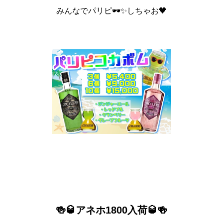
みんなでパリピ🕶️✨しちゃお🧡
🍻🥃アネホ1800入荷🥃🍻