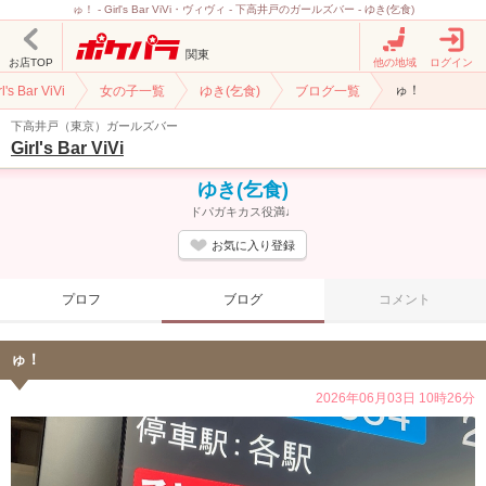
ゅ！ - Girl's Bar ViVi・ヴィヴィ - 下高井戸のガールズバー - ゆき(乞食)
関東
お店TOP
他の地域
ログイン
ゅ！
rl's Bar ViVi
女の子一覧
ゆき(乞食)
ブログ一覧
下高井戸（東京）ガールズバー
Girl's Bar ViVi
ゆき(乞食)
ドパガキカス役満♩
お気に入り登録
プロフ
ブログ
コメント
ゅ！
2026年06月03日 10時26分