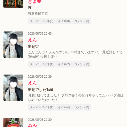
きよ🩶
⛩️
当選祈願⛩️👏
スーパーイイネ(0)
イイネ(9)
コメント(0)
2026/08/05 20:43
えん
出勤‎🤍
こんばんは！ えんです( ⚯̫ ) 23時までいます✧︎*。 最近涼しくて
(神ω神) 今日も盛り
スーパーイイネ(1)
イイネ(7)
コメント(0)
2026/08/05 20:39
えん
出勤でした🐍🥃
3日出勤してました！ ブログ書くの忘れちゃってたᵕ̩̩ ᵕ ハブ酒は
じめていただいた！
スーパーイイネ(2)
イイネ(4)
コメント(0)
2026/08/05 20:30
みや