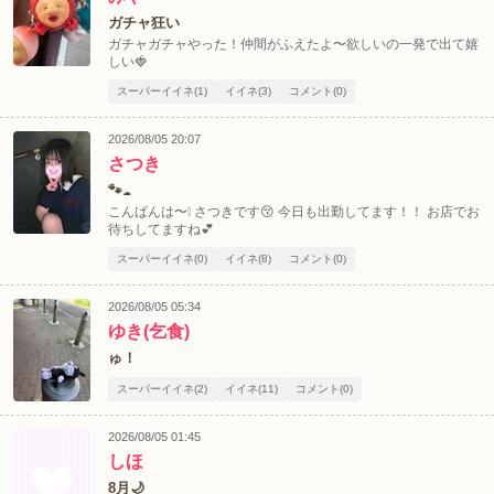
ガチャ狂い
ガチャガチャやった！仲間がふえたよ〜欲しいの一発で出て嬉
しい🍓
スーパーイイネ(1)
イイネ(3)
コメント(0)
2026/08/05 20:07
さつき
🐾☁️
こんばんは〜❕ さつきです😚 今日も出勤してます！！ お店でお
待ちしてますね💕︎
スーパーイイネ(0)
イイネ(8)
コメント(0)
2026/08/05 05:34
ゆき(乞食)
ゅ！
スーパーイイネ(2)
イイネ(11)
コメント(0)
2026/08/05 01:45
しほ
8月🌙