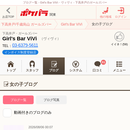
ブログ一覧 - Girl's Bar ViVi・ヴィヴィ - 下高井戸のガールズバー
関東
お店TOP
他の地域
ログイン
女の子ブログ
下高井戸/千歳烏山 ガールズバー
Girl's Bar ViVi
下高井戸・ガールズバー
Girl's Bar ViVi
（ヴィヴィ）
03-6379-5611
イイネ！(
)
58
TEL：
インボイス制度登録店
91
トップ
スタッフ
ブログ
システム
口コミ
メニュー
女の子ブログ
ブログ一覧
ブログ写真
動画付きのブログのみ
2026/08/06 00:07