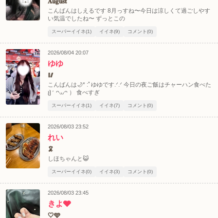
𝐀𝐮𝐠𝐮𝐬𝐭
こんばんはしえるです 8月っすね〜今日は涼しくて過ごしやす
い気温でしたね〜 ずっとこの
スーパーイイネ(1)
イイネ(9)
コメント(0)
2026/08/04 20:07
ゆゆ
🥢
こんばんは🌙* :ﾟゆゆです.ᐟ‪.ᐟ‪ 今日の夜ご飯はチャーハン食べた
ჱ̒ ᴖ⩊ᴖ ）‪ ‪食べすぎ
スーパーイイネ(1)
イイネ(7)
コメント(0)
2026/08/03 23:52
れい
🦑
しほちゃんと😺
スーパーイイネ(0)
イイネ(3)
コメント(0)
2026/08/03 23:45
きよ🩶
🤍🩵