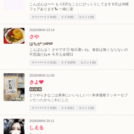
こんばんは〜〜 もう8月なことにびっくりしてます 8月は沖縄
フェアあります🐍 一緒に楽
スーパーイイネ(0)
イイネ(9)
コメント(0)
2026/08/04 23:14
さや
北海道
東北
はちがつ🍉🍉
このお店をシェアする
こんばんは！ さやです🙂 毎日暑いね、食欲は無くならないの
不思議だね🍚 今月も金曜日
甲信越
会員ログイン
北陸
スーパーイイネ(2)
イイネ(25)
コメント(0)
LINE
X (旧Twitter)
女の子ログイン
静岡
関東
2026/08/04 21:00
お店のURLをコピー
きよ🩶
東海
店舗ログイン
関西
7️⃣7️⃣7️⃣
どうやらきなこは身体にいいらしい☝️☝️ 本体価格ラッキーセブ
ンだったからこれにした
中四国
新規会員登録
九州
スーパーイイネ(0)
イイネ(1)
コメント(0)
沖縄
全国TOP
2026/08/04 20:11
しえる