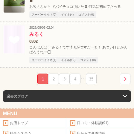
🍫
お客さんから ドバイチョコ頂いた🍫 何気に初めてたべる
スーパーイイネ(0)
イイネ(4)
コメント(0)
2026/08/03 02:04
みるく
0802
こんばんは！ みるくです🍼 8がつすたーと！ あついけどがん
ばろうねー⭕️
スーパーイイネ(1)
イイネ(12)
コメント(0)
1
2
3
4
･･･
35
過去のブログ
MENU
お店トップ
口コミ・体験談(91)
料金システム
店からの新着情報