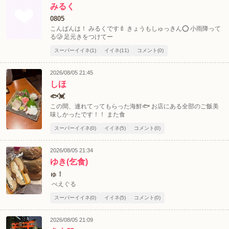
みるく
0805
こんばんは！ みるくです🍼 きょうもしゅっきん⭕️ 小雨降って
る🥲 足元きをつけてー
スーパーイイネ(1)
イイネ(11)
コメント(0)
2026/08/05 21:45
しほ
🐟💓
この間、連れてってもらった海鮮🐟 お店にある全部のご飯美
味しかったです！！ また食
スーパーイイネ(0)
イイネ(5)
コメント(0)
2026/08/05 21:34
ゆき(乞食)
ゅ！
べえぐる
スーパーイイネ(0)
イイネ(5)
コメント(0)
2026/08/05 21:09