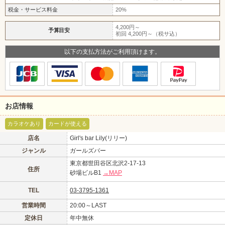
税金・サービス料金
20%
4,200円～
予算目安
初回 4,200円～（税サ込）
以下の支払方法がご利用頂けます。
お店情報
カラオケあり
カードが使える
店名
Girl's bar Lily(リリー)
ジャンル
ガールズバー
東京都世田谷区北沢2-17-13
住所
砂場ビルB1
→MAP
北海道
東北
このお店をシェアする
TEL
03-3795-1361
甲信越
会員ログイン
北陸
営業時間
20:00～LAST
定休日
年中無休