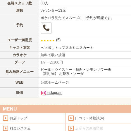
LINE
X (旧Twitter)
在籍スタッフ数
30人
女の子ログイン
静岡
関東
席数
カウンター13席
お店のURLをコピー
ポケパラ見たでスムーズにご予約が可能です。
東海
店舗ログイン
関西
予約
中四国
新規会員登録
九州
(5)
ユーザー満足度
★
★
★
★
★
キャスト衣装
ヘソ出しトップス＆ミニスカート
沖縄
全国TOP
カラオケ
無料で歌い放題
ダーツ
1ゲーム100円
ビール・ウイスキー・焼酎・レモンサワー他
飲み放題メニュー
【割り物】 お茶系・ソーダ
WEB
公式ホームページ
SNS
Instagram
MENU
お店トップ
口コミ・体験談(4)
料金システム
店からの新着情報