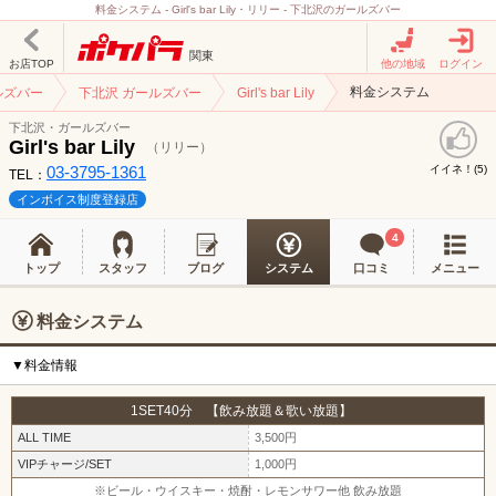
料金システム - Girl's bar Lily・リリー - 下北沢のガールズバー
関東
お店TOP
他の地域
ログイン
料金システム
ルズバー
下北沢 ガールズバー
Girl's bar Lily
下北沢・ガールズバー
Girl's bar Lily
（リリー）
03-3795-1361
イイネ！(
)
5
TEL：
インボイス制度登録店
4
トップ
スタッフ
ブログ
システム
口コミ
メニュー
料金システム
▼料金情報
1SET40分 【飲み放題＆歌い放題】
ALL TIME
3,500円
VIPチャージ/SET
1,000円
※ビール・ウイスキー・焼酎・レモンサワー他 飲み放題