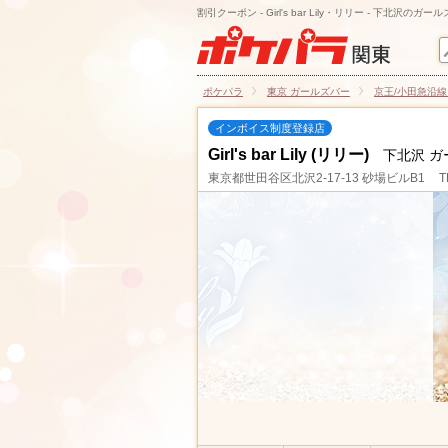
割引クーポン - Girl's bar Lily・リリー - 下北沢のガー
ポケパラ
東京 ガールズバー
京王/小田急沿線
インボイス制度登録店
Girl's bar Lily (リリー)
下北沢 ガ
東京都世田谷区北沢2-17-13 砂場ビルB1
T