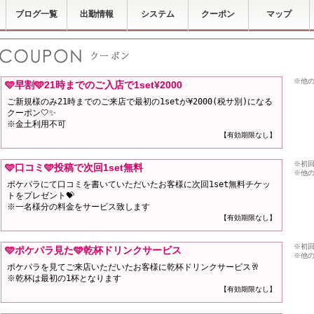
ブログ一覧
出勤情報
システム
クーポン
マップ
※他
🩵早割🩵21時までのご入店で1set¥2000
ご新規様のみ21時までのご来店で最初の1setが¥2000(税サ別)になる
クーポン🤍✨
※金土利用不可
【有効期限なし】
※初
🩵口コミ🩵投稿で次回1set無料
※他
ポケパラにて口コミを書いていただいたお客様に次回1set無料チケッ
トをプレゼント💝
※一名様分の料金をサービス致します
【有効期限なし】
※初
🩵ポケパラ見た🩵乾杯ドリンクサービス
※他
ポケパラを見てご来店いただいたお客様に乾杯ドリンクサービス🥂
※乾杯は最初の1杯となります
【有効期限なし】