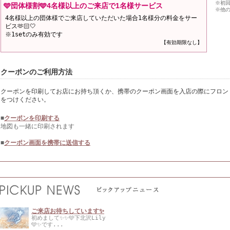
※初
🩵団体様割🩵4名様以上のご来店で1名様サービス
※他
4名様以上の団体様でご来店していただいた場合1名様分の料金をサー
ビス🫶🏻🤍
※1setのみ有効です
【有効期限なし】
クーポンのご利用方法
クーポンを印刷してお店にお持ち頂くか、携帯のクーポン画面を入店の際にフロン
をつけください。
■
クーポンを印刷する
地図も一緒に印刷されます
■
クーポン画面を携帯に送信する
ご来店お待ちしています✨
初めまして✨✨🩵下北沢Lily
🩵✨です...