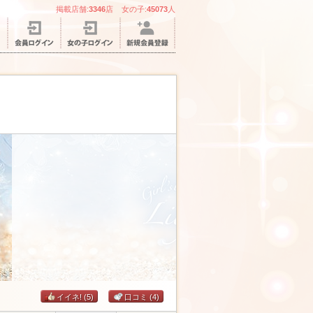
掲載店舗:
3346
店 女の子:
45073
人
イイネ!
(5)
口コミ
(4)