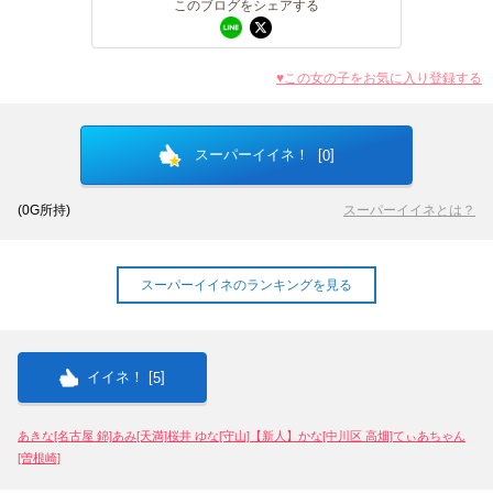
このブログをシェアする
♥この女の子をお気に入り登録する
北海道
東北
このお店をシェアする
このブログをシェアする
甲信越
会員ログイン
北陸
スーパーイイネ！ [
]
0
LINE
X (旧Twitter)
LINE
twitter
(
0
G所持)
スーパーイイネとは？
関東
女の子ログイン
静岡
お店のURLをコピー
ブログのURLをコピー
東海
店舗ログイン
関西
スーパーイイネのランキングを見る
中四国
新規会員登録
九州
イイネ！ [
]
5
沖縄
全国TOP
あきな[名古屋 錦]
あみ[天満]
桜井 ゆな[守山]
【新人】かな[中川区 高畑]
てぃあちゃん
[曽根崎]