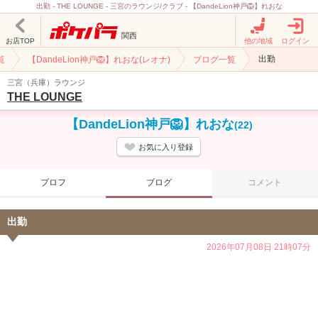
出勤 - THE LOUNGE - 三宮のラウンジ/クラブ - 【DandeLion神戸🦁】れおな
関西
お店TOP
他の地域
ログイン
出勤
覧
【DandeLion神戸🦁】れおな(レオナ)
ブログ一覧
三宮（兵庫）ラウンジ
THE LOUNGE
【DandeLion神戸🦁】れおな
(22)
お気に入り登録
プロフ
ブログ
コメント
出勤
2026年07月08日 21時07分