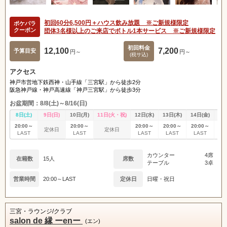
初回60分6,500円＋ハウス飲み放題 ※ご新規様限定
ポケパラ
クーポン
団体3名様以上のご来店でボトル1本サービス ※ご新規様限定
初回料金
12,100
7,200
予算目安
円～
円～
(税サ込)
アクセス
神戸市営地下鉄西神・山手線「三宮駅」から徒歩2分
阪急神戸線・神戸高速線「神戸三宮駅」から徒歩3分
お盆期間：8/8(土)～8/16(日)
8日(土)
9日(日)
10日(月)
11日(火・祝)
12日(水)
13日(木)
14日(金)
15
20:00～
20:00～
20:00～
20:00～
20:00～
20
定休日
定休日
LAST
LAST
LAST
LAST
LAST
L
カウンター
4席
在籍数
15人
席数
テーブル
3卓
営業時間
20:00～LAST
定休日
日曜・祝日
三宮・ラウンジ/クラブ
salon de 縁 ーenー
(エン)