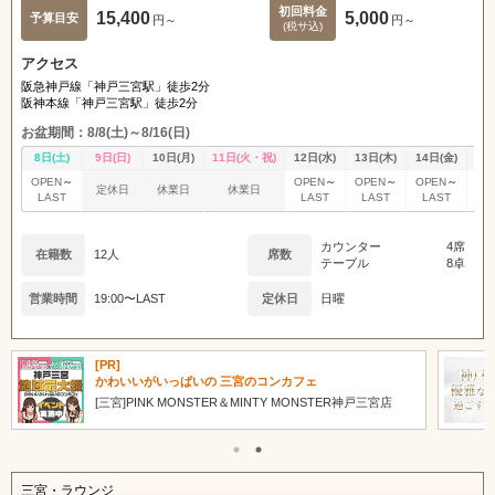
初回料金
15,400
5,000
予算目安
円～
円～
(税サ込)
アクセス
阪急神戸線「神戸三宮駅」徒歩2分
阪神本線「神戸三宮駅」徒歩2分
お盆期間：8/8(土)～8/16(日)
8日(土)
9日(日)
10日(月)
11日(火・祝)
12日(水)
13日(木)
14日(金)
15
～
～
～
～
OPEN
OPEN
OPEN
OPEN
OP
定休日
休業日
休業日
LAST
LAST
LAST
LAST
L
カウンター
4席
在籍数
12人
席数
テーブル
8卓
営業時間
19:00〜LAST
定休日
日曜
[PR]
神戸トップクラスの 圧倒的な美女在籍率！
[三宮]AJ
三宮・ラウンジ