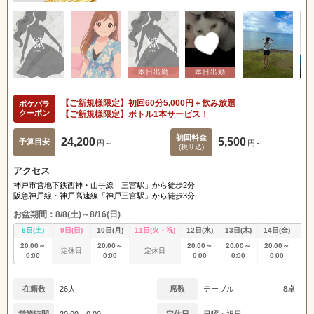
【ご新規様限定】初回60分5,000円＋飲み放題
ポケパラ
クーポン
【ご新規様限定】ボトル1本サービス！
初回料金
24,200
5,500
予算目安
円～
円～
(税サ込)
アクセス
神戸市営地下鉄西神・山手線「三宮駅」から徒歩2分
阪急神戸線・神戸高速線「神戸三宮駅」から徒歩3分
お盆期間：8/8(土)～8/16(日)
8日(土)
9日(日)
10日(月)
11日(火・祝)
12日(水)
13日(木)
14日(金)
15
20:00～
20:00～
20:00～
20:00～
20:00～
20
定休日
定休日
0:00
0:00
0:00
0:00
0:00
0
在籍数
26人
席数
テーブル
8卓
営業時間
20:00～0:00
定休日
日曜・祝日