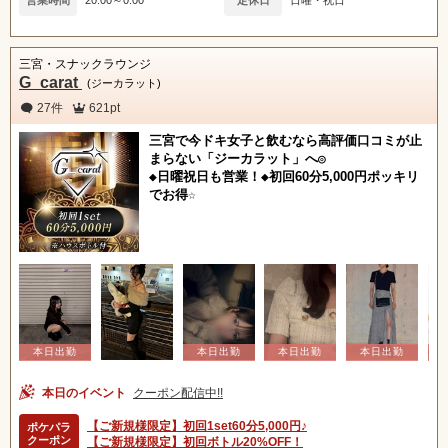
三宮・スナックラウンジ
G_carat
(ジーカラット)
27件
621pt
三宮で今ドキ女子と飲むなら高評価口コミが止
まらない「ジーカラット」へ◎
◆日曜祝日も営業！◆初回60分5,000円ポッキリ
でお得☆
本日のイベント
クーポン配信中!!
【ご新規様限定】初回1set60分5,000円♪
ポケパラ
クーポン
【ご新規様限定】初回ボトル20%OFF！