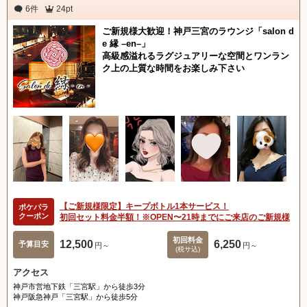
6件
24pt
ご新規様大歓迎！神戸三宮のラウンジ「salon d
e 縁 –en–」
高級感溢れるラグジュアリーな空間とワンラン
ク上の上質な時間をお楽しみ下さい
【ご新規様限定】キープボトル1本サービス！
ポケパラ
クーポン
初回セット料金半額！※OPEN〜21時までにご来店のご新規様
初回料金
12,500
6,250
予算目安
円～
円～
(税サ込)
アクセス
神戸市営地下鉄「三宮駅」から徒歩3分
神戸阪急神戸「三宮駅」から徒歩5分