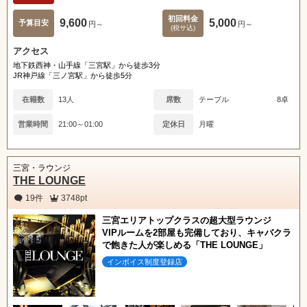
初回料金
9,600
5,000
予算目安
円～
円～
(税サ込)
アクセス
地下鉄西神・山手線「三宮駅」から徒歩3分
JR神戸線「三ノ宮駅」から徒歩5分
在籍数
13人
席数
テーブル
8卓
営業時間
21:00～01:00
定休日
月曜
三宮・ラウンジ
THE LOUNGE
19件
3748pt
三宮エリアトップクラスの超大型ラウンジ
VIPルームを2部屋も完備しており、キャバクラ
で飽きた人が楽しめる「THE LOUNGE」
インボイス制度登録店