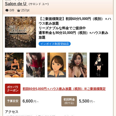
Salon de U
(サロンド ユー)
0件
257pt
【ご新規様限定】初回60分5,000円（税別）＋ハ
ウス飲み放題
リーズナブルな料金でご提供中
通常料金も90分10,000円（税別）+ハウス飲み
放題
インボイス制度登録店
ポケパラ
初回60分5,000円＋ハウス飲み放題（税別）※ご新規様限定
クーポン
初回料金
6,600
5,500
予算目安
円～
円～
(税サ込)
アクセス