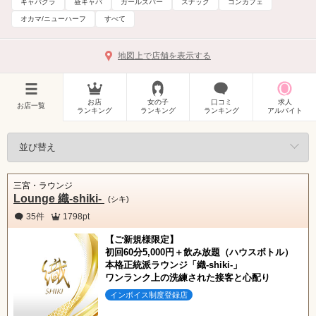
キャバクラ
昼キャバ
ガールズバー
スナック
コンカフェ
オカマ/ニューハーフ
すべて
地図上で店舗を表示する
お店
女の子
口コミ
求人
お店一覧
ランキング
ランキング
ランキング
アルバイト
三宮・ラウンジ
Lounge 織-shiki-
(シキ)
35件
1798pt
【ご新規様限定】
初回60分5,000円＋飲み放題（ハウスボトル）
本格正統派ラウンジ「織-shiki-」
ワンランク上の洗練された接客と心配り
インボイス制度登録店