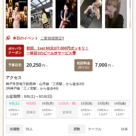
本日のイベント
ご新規様限定‼️
初回、1set 60分が7,000円ポッキリ！
ポケパラ
クーポン
一杯目‼️のビール🍺サービス🉐
初回料金
20,250
7,000
予算目安
円～
円～
(税サ込)
アクセス
神戸市営地下鉄西神・山手線「三宮駅」から徒歩2分
JR神戸線「三ノ宮駅」から徒歩4分
お盆期間：8/8(土)～8/16(日)
8日(土)
9日(日)
10日(月)
11日(火・祝)
12日(水)
13日(木)
14日(金)
15
～
～
～
～
～
OPEN
OPEN
OPEN
OPEN
OPEN
OP
定休日
定休日
LAST
LAST
LAST
LAST
LAST
L
在籍数
55人
席数
テーブル
15卓