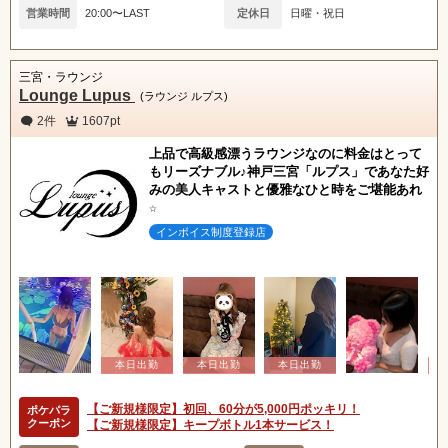
営業時間
20:00〜LAST
定休日
日曜・祝日
三宮・ラウンジ
Lounge Lupus
(ラウンジ ルプス)
2件
1607pt
北海道
東北
上品で高級感漂うラウンジなのに料金はとって
もリーズナブル♪神戸三宮「ルプス」であなた好
みの美人キャストと優雅なひと時をご堪能あれ
甲信越
会員ログイン
北陸
☆
インボイス制度登録店
関東
女の子ログイン
静岡
東海
店舗ログイン
関西
中四国
新規会員登録
九州
【ご新規様限定】初回、60分が5,000円ポッキリ！
ポケパラ
沖縄
全国TOP
クーポン
【ご新規様限定】キープボトル1本サービス！