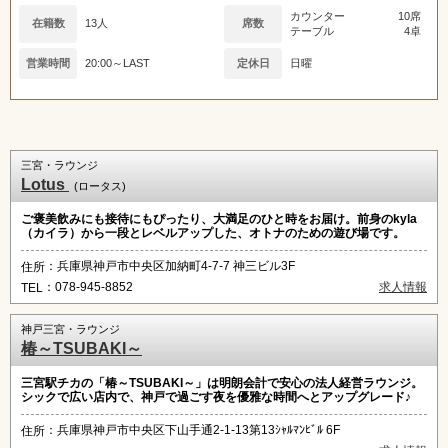
カウンター
10席
在籍数
13人
席数
テーブル
4卓
営業時間
20:00～LAST
定休日
日曜
三宮・ラウンジ
Lotus
(ロータス)
ご褒美飲みにも接待にもぴったり、大満足のひと時をお届け。前身のkyla
（カイラ）から一段とレベルアップした、オトナのための遊び場です。
：兵庫県神戸市中央区加納町4-7-7 神三ビル3F
住所
：078-945-8852
求人情報
TEL
神戸三宮・ラウンジ
椿～TSUBAKI～
三宮駅チカの「椿～TSUBAKI～」は明朗会計で安心の法人経営ラウンジ。
シックで広い店内で、神戸で過ごす夜を優雅な時間へとアップグレード♪
：兵庫県神戸市中央区下山手通2-1-13第13ｼｬﾙﾏﾝﾋﾞﾙ 6F
住所