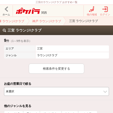
三宮のラウンジ/クラブ おすすめ一覧
関西
ホーム
他の地域
ログイン
三宮 ラウンジ/クラブ
庫 ラウンジ/クラブ
神戸 ラウンジ/クラブ
三宮 ラウンジ/クラブ
9
件
（1～9件を表示）
エリア
三宮
ジャンル
ラウンジ/クラブ
検索条件を変更する
お盆の営業日で絞る
他のジャンルを見る