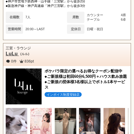
◆神戸市営地下鉄西神・山手線「三宮駅」から徒歩2分
◆阪急神戸線・神戸高速線「神戸三宮駅」から徒歩3分
カウンター
4席
在籍数
7人
席数
テーブル
6卓
営業時間
20:00～LAST
定休日
日曜・祝日
三宮・ラウンジ
LuLu
(ルル)
0件
836pt
ポケパラ限定の選べるお得なクーポン配信中
◆ご新規様は初回60分6,500円＋ハウス飲み放題
◆ご新規の団体様3名様以上でボトル1本サービ
ス
インボイス制度登録店