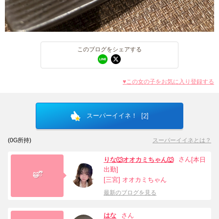
このブログをシェアする
♥この女の子をお気に入り登録する
北海道
東北
スーパーイイネ！ [
]
2
このお店をシェアする
このブログをシェアする
(
0
G所持)
スーパーイイネとは？
甲信越
会員ログイン
北陸
さん
りな🐺オオカミちゃん🐺
[本日
LINE
X (旧Twitter)
LINE
twitter
関東
女の子ログイン
静岡
出勤]
🐱ྀི
[三宮] オオカミちゃん
お店のURLをコピー
ブログのURLをコピー
最新のブログを見る
東海
店舗ログイン
関西
はな
さん