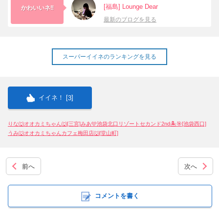
中四国
新規会員登録
九州
[福島] Lounge Dear
かわいいネ‼️
最新のブログを見る
沖縄
全国TOP
スーパーイイネのランキングを見る
イイネ！ [
]
3
りな🐺オオカミちゃん🐺[三宮]
みあ🩵池袋北口リゾートセカンド2nd🏝️🎯[池袋西口]
うみ🐺オオカミちゃんカフェ梅田店🐺[堂山町]
前へ
次へ
コメントを書く