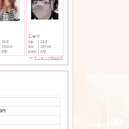
じゅり
26才
23才
年齢
153cm
167cm
身長
B型
A型
血液型
>>
ランキング6位以下
0円