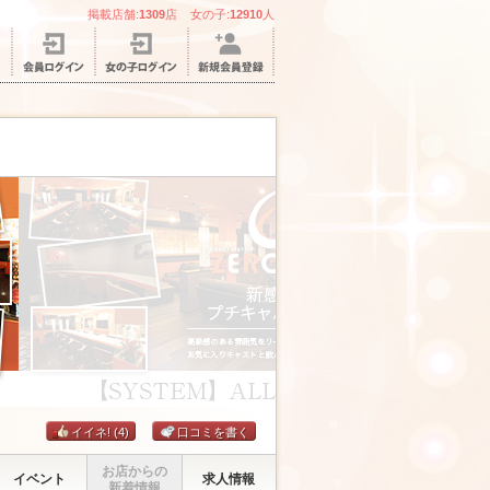
掲載店舗:
1309
店 女の子:
12910
人
イイネ!
(4)
口コミを書く
お店からの
イベント
求人情報
新着情報