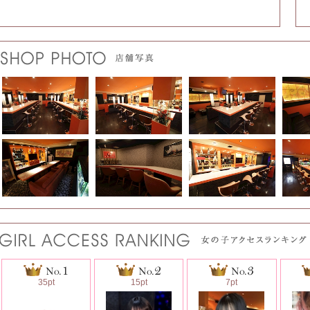
35pt
15pt
7pt