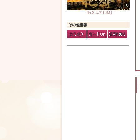
【岐阜 大垣 】花郎
その他情報