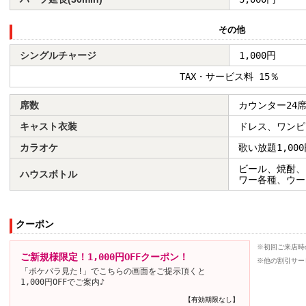
その他
シングルチャージ
1,000円
TAX・サービス料 15％
席数
カウンター24
キャスト衣装
ドレス、ワンピ
カラオケ
歌い放題1,000
ビール、焼酎、
ハウスボトル
ワー各種、ウー
クーポン
※初回ご来店時
ご新規様限定！1,000円OFFクーポン！
※他の割引サー
「ポケパラ見た!」でこちらの画面をご提示頂くと
1,000円OFFでご案内♪
【有効期限なし】