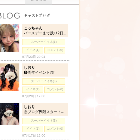
こっちゃん
バースデーまで残り2日🩷
スーパーイイネ(1)
イイネ(4)
コメント(0)
07月23日 20:04
しおり
❸周年イベント❕🎊
スーパーイイネ(0)
イイネ(1)
コメント(0)
07月20日 12:00
しおり
㊗️ブログ界隈スタート🍒⋆꙳
スーパーイイネ(1)
イイネ(2)
コメント(0)
07月17日 12:00