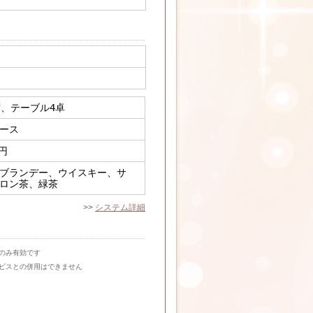
席、テーブル4卓
ース
円
ブランデー、ウイスキー、サ
ロン茶、緑茶
>>
システム詳細
のみ有効です
ビスとの併用はできません