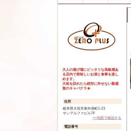
大人の遊び場にピッタリな高級感あ
る店内で美味しいお酒と食事を楽し
めます。
大垣を訪れたら絶対に外せない新感
覚のキャバクラ★
住所
岐阜県大垣市東外側町1-23
サンアルファビル7F
>>地図で確認する
電話番号