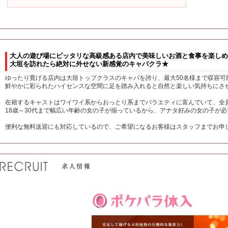
大人の遊び場にピッタリな高級感ある店内で美味しいお酒と食事を楽しめ
大垣を訪れたら絶対に外せない新感覚のキャバクラ★
ゆったり寛げる店内は大垣トップクラスのキャパを誇り、最大50名様まで収容可
鮮やかに彩られたハイセンスな空間に足を踏み入れると自然と楽しい気持ちにさ
在籍するキャストはワイワイ系からおっとり系までバラエティに富んでいて、全
18歳～30代まで幅広い年齢の女の子が揃っているから、アナタ好みの女の子が
便利な無料送迎にも対応しているので、ご希望になるお客様はスタッフまでお申