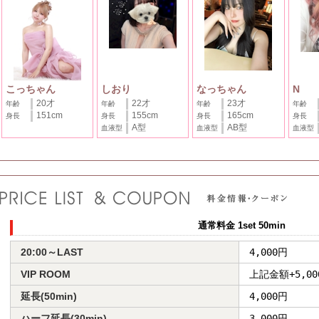
こっちゃん
しおり
なっちゃん
N
20才
22才
23才
年齢
年齢
年齢
年齢
151cm
155cm
165cm
身長
身長
身長
身長
A型
AB型
血液型
血液型
血液型
通常料金 1set 50min
20:00～LAST
4,000円
VIP ROOM
上記金額+5,00
延長(50min)
4,000円
ハーフ延長(30min)
3,000円