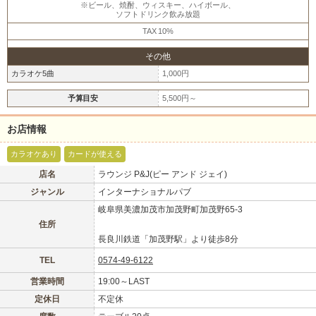
※ビール、焼酎、ウィスキー、ハイボール、
ソフトドリンク飲み放題
TAX 10%
その他
カラオケ5曲
1,000円
予算目安
5,500円～
お店情報
カラオケあり
カードが使える
店名
ラウンジ P&J(ピー アンド ジェイ)
ジャンル
インターナショナルパブ
岐阜県美濃加茂市加茂野町加茂野65-3
住所
長良川鉄道「加茂野駅」より徒歩8分
TEL
0574-49-6122
営業時間
19:00～LAST
定休日
不定休