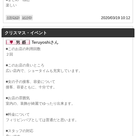
楽しい
ｲｲﾈ!(243)
ｺﾒﾝﾄ(0)
2020/03/19 10:12
クリスマス・イベント
Teruyoshiさん
■このお店の利用回数
２回
北海道
東北
■このお店の良いところ
このお店をシェアする
広い店内で、ショータイムも充実しています。
甲信越
会員ログイン
北陸
■女の子の接客、容姿について
接客、容姿ともに、十分です。
LINE
X (旧Twitter)
関東
女の子ログイン
静岡
■お店の雰囲気
お店のURLをコピー
室内の、装飾が綺麗でゆったり出来ます。
店舗ログイン
関西
東海
■料金について
フィリピンパブとしては普通だと思います。
中四国
新規会員登録
九州
■スタッフの対応