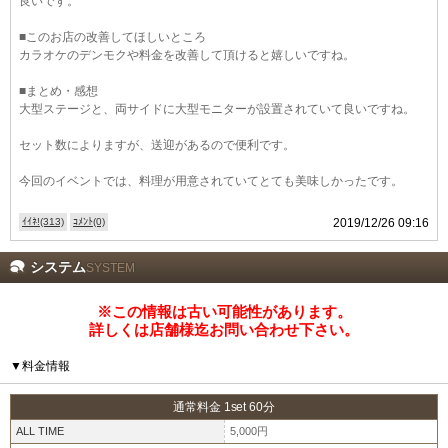
良いです。
沖縄
全国TOP
■このお店の改善してほしいところ
カラオケのデンモクや料金を改善して頂けると嬉しいですね。
■まとめ・感想
大型ステージと、両サイドに大型モニターが設置されていて良いですね。
セット数によりますが、送迎があるので便利です。
今回のイベントでは、料理が用意されていてとても美味しかったです。
ｲｲﾈ!(313)
ｺﾒﾝﾄ(0)
2019/12/26 09:16
システム
SYSTEM
※この情報は古い可能性があります。
詳しくは店舗様迄お問い合わせ下さい。
▼料金情報
通常料金 1set 60分
ALL TIME
5,000円