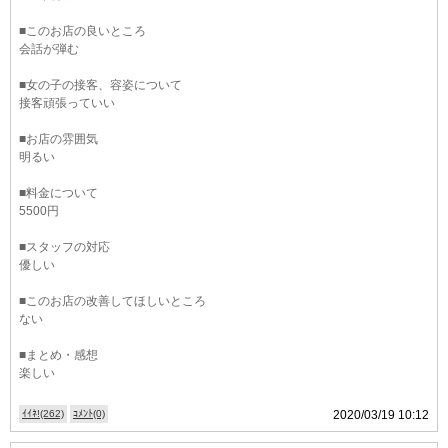
■このお店の良いところ
会話が弾む
■女の子の接客、容姿について
接客頑張っていい
■お店の雰囲気
明るい
■料金について
5500円
■スタッフの対応
優しい
■このお店の改善してほしいところ
ない
■まとめ・感想
楽しい
ｲｲﾈ!(262)
ｺﾒﾝﾄ(0)
2020/03/19 10:12