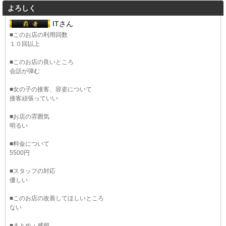
よろしく
ITさん
■このお店の利用回数
１０回以上
■このお店の良いところ
会話が弾む
■女の子の接客、容姿について
接客頑張っていい
■お店の雰囲気
明るい
■料金について
5500円
■スタッフの対応
優しい
■このお店の改善してほしいところ
ない
■まとめ・感想