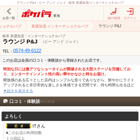
ラウンジ P&J・ピー アンド ジェイ - 岐阜 美濃加茂/インターナショナルパブ
東海
お店一覧
他の地域
ログイン
ラウンジ P&J
ナショナルパブ
美濃加茂 インターナショナルパブ
岐阜 美濃加茂・インターナショナルパブ
ラウンジ P&J
（ピー アンド ジェイ）
0574-49-6122
TEL：
このお店は会員の口コミ・体験談から登録されたお店です。
特別な日には激アツなショータイムが開催される大型ステージを完備してお
り、エンターテインメント性の高い華やかなひと時をお届け。
開放感のある広々とした店内はシンプルな造りでありながら、鮮やかにライト
アップされると非日常的な楽しさを体感できる空間です。待ち時間も出るほど
大好評のオリジナルショータイムは必見で、女の子たちの煌びやかなステージ
▼続きを表示する
に心躍る時間をお過ごしいただけます。イベントも行っており新人も続々入店
しているため、何度立ち寄っても飽きることなく夜遊びの時間を満喫していた
口コミ・体験談
REVIEW
だけるはず。
よろしく
ITさん
■このお店の利用回数
１０回以上