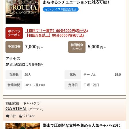
あらゆるシチュエーションに対応可能！
インボイス制度登録店
【初回フリー限定】60分5000円(税サ込)
ポケパラ
クーポン
【初回/5名以上】80分6000円(税サ込)
初回料金
7,000
5,000
予算目安
円～
円～
(税サ込)
アクセス
JR郡山駅西口より徒歩5分
在籍数
20人
席数
テーブル
15卓
営業時間
20:00～翌1:00
定休日
日曜・祝日
郡山駅前・キャバクラ
GARDEN
(ガーデン)
8件
2184pt
郡山で圧倒的な支持を集める人気キャバ★20代