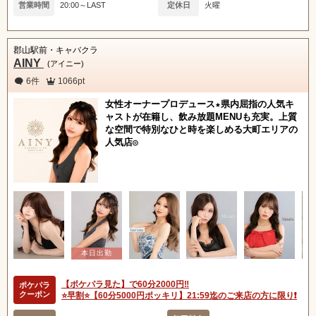
営業時間
20:00～LAST
定休日
火曜
郡山駅前・キャバクラ
AINY
(アイニー)
6件
1066pt
女性オーナープロデュース★県内屈指の人気キ
ャストが在籍し、飲み放題MENUも充実。上質
な空間で特別なひと時を楽しめる大町エリアの
人気店◎
【ポケパラ見た】で60分2000円‼️
ポケパラ
クーポン
⭐️早割⭐️【60分5000円ポッキリ】21:59迄のご来店の方に限り❗️