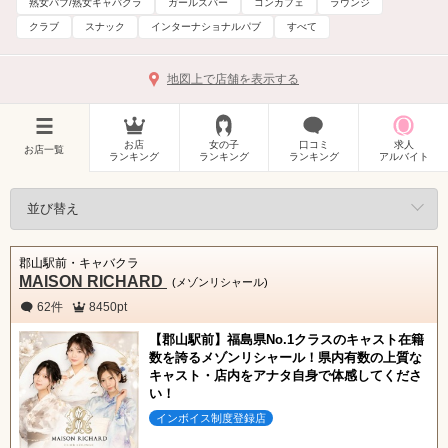
熟女パブ/熟女キャバクラ
ガールズバー
コンカフェ
ラウンジ
クラブ
スナック
インターナショナルパブ
すべて
地図上で店舗を表示する
お店
女の子
口コミ
求人
お店一覧
ランキング
ランキング
ランキング
アルバイト
郡山駅前・キャバクラ
MAISON RICHARD
(メゾンリシャール)
62件
8450pt
【郡山駅前】福島県No.1クラスのキャスト在籍
数を誇るメゾンリシャール！県内有数の上質な
キャスト・店内をアナタ自身で体感してくださ
い！
インボイス制度登録店