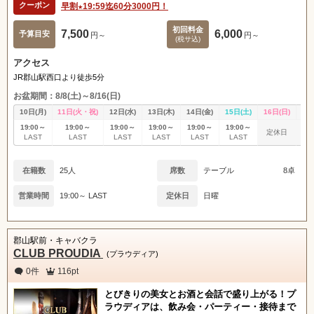
クーポン
早割★19:59迄60分3000円！
初回料金
7,500
6,000
予算目安
円～
円～
(税サ込)
アクセス
JR郡山駅西口より徒歩5分
お盆期間：8/8(土)～8/16(日)
10日(月)
11日(火・祝)
12日(水)
13日(木)
14日(金)
15日(土)
16日(日)
17
19:00～
19:00～
19:00～
19:00～
19:00～
19:00～
定休日
休
LAST
LAST
LAST
LAST
LAST
LAST
在籍数
25人
席数
テーブル
8卓
営業時間
19:00～ LAST
定休日
日曜
郡山駅前・キャバクラ
CLUB PROUDIA
(プラウディア)
0件
116pt
とびきりの美女とお酒と会話で盛り上がる！プ
ラウディアは、飲み会・パーティー・接待まで