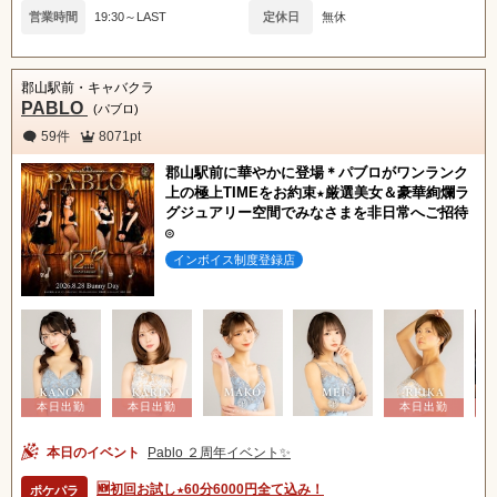
営業時間
19:30～LAST
定休日
無休
郡山駅前・キャバクラ
PABLO
(パブロ)
59件
8071pt
郡山駅前に華やかに登場＊パブロがワンランク
上の極上TIMEをお約束★厳選美女＆豪華絢爛ラ
グジュアリー空間でみなさまを非日常へご招待
◎
インボイス制度登録店
本日のイベント
Pablo ２周年イベント✨
🆕初回お試し★60分6000円全て込み！
ポケパラ