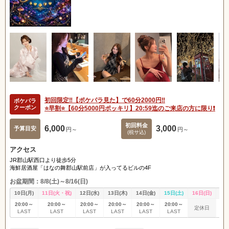
初回限定‼️【ポケパラ見た】で60分2000円‼️
ポケパラ
クーポン
⭐️早割⭐️【60分5000円ポッキリ】20:59迄のご来店の方に限り❗️
初回料金
6,000
3,000
予算目安
円～
円～
(税サ込)
アクセス
JR郡山駅西口より徒歩5分
海鮮居酒屋「はなの舞郡山駅前店」が入ってるビルの4F
お盆期間：8/8(土)～8/16(日)
10日(月)
11日(火・祝)
12日(水)
13日(木)
14日(金)
15日(土)
16日(日)
17
20:00～
20:00～
20:00～
20:00～
20:00～
20:00～
20
定休日
LAST
LAST
LAST
LAST
LAST
LAST
L