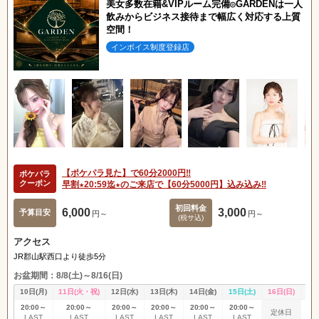
美女多数在籍&VIPルーム完備◎GARDENは一人
飲みからビジネス接待まで幅広く対応する上質
空間！
インボイス制度登録店
【ポケパラ見た】で60分2000円‼️
ポケパラ
クーポン
早割★20:59迄★のご来店で【60分5000円】込み込み‼️
初回料金
6,000
3,000
予算目安
円～
円～
(税サ込)
アクセス
北海道
東北
JR郡山駅西口より徒歩5分
お盆期間：8/8(土)～8/16(日)
10日(月)
11日(火・祝)
12日(水)
13日(木)
14日(金)
15日(土)
16日(日)
17
甲信越
会員ログイン
北陸
20:00～
20:00～
20:00～
20:00～
20:00～
20:00～
20
定休日
LAST
LAST
LAST
LAST
LAST
LAST
L