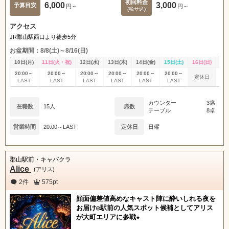
初回料金
6,000
3,000
予算目安
円～
円～
(税サ込)
アクセス
JR郡山駅西口より徒歩5分
お盆期間：8/8(土)～8/16(日)
10日(月)
11日(火・祝)
12日(水)
13日(木)
14日(金)
15日(土)
16日(日)
17
20:00～
20:00～
20:00～
20:00～
20:00～
20:00～
20
定休日
LAST
LAST
LAST
LAST
LAST
LAST
L
カウンター
3席
在籍数
15人
席数
テーブル
8卓
営業時間
20:00～LAST
定休日
日曜
郡山駅前・キャバクラ
Alice
(アリス)
2件
575pt
顔面偏差値高めなキャスト陣に酔いしれる夜を
お届け◎駅前の人気スポット候補としてアリス
が大町エリアに参戦★