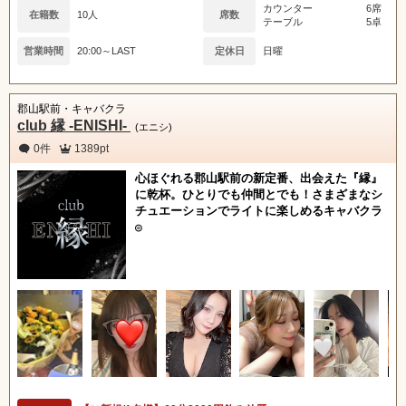
カウンター
6席
在籍数
10人
席数
テーブル
5卓
営業時間
20:00～LAST
定休日
日曜
郡山駅前・キャバクラ
club 縁 -ENISHI-
(エニシ)
0件
1389pt
心ほぐれる郡山駅前の新定番、出会えた『縁』
に乾杯。ひとりでも仲間とでも！さまざまなシ
チュエーションでライトに楽しめるキャバクラ
◎