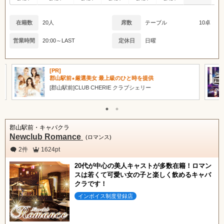
関東
女の子ログイン
静岡
在籍数
20人
席数
テーブル
10卓
東海
店舗ログイン
関西
営業時間
20:00～LAST
定休日
日曜
中四国
新規会員登録
九州
[PR]
郡山駅前★厳選美女 最上級のひと時を提供
[郡山駅前]CLUB CHERIE クラブシェリー
沖縄
全国TOP
郡山駅前・キャバクラ
Newclub Romance
(ロマンス)
2件
1624pt
20代が中心の美人キャストが多数在籍！ロマン
スは若くて可愛い女の子と楽しく飲めるキャバ
クラです！
インボイス制度登録店