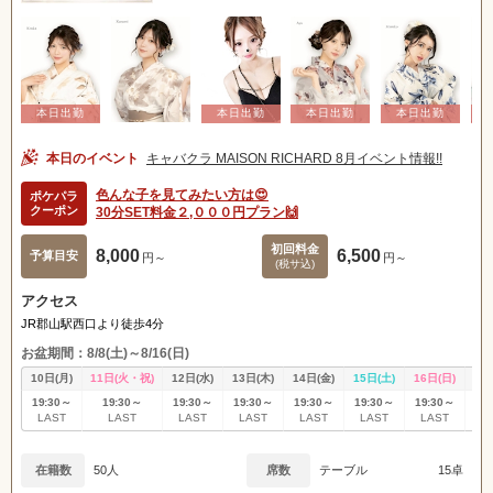
本日のイベント
キャバクラ MAISON RICHARD 8月イベント情報!!
色んな子を見てみたい方は😍
ポケパラ
クーポン
30分SET料金２,０００円プラン🙌
初回料金
8,000
6,500
予算目安
円～
円～
(税サ込)
アクセス
JR郡山駅西口より徒歩4分
お盆期間：8/8(土)～8/16(日)
10日(月)
11日(火・祝)
12日(水)
13日(木)
14日(金)
15日(土)
16日(日)
17
19:30～
19:30～
19:30～
19:30～
19:30～
19:30～
19:30～
19
LAST
LAST
LAST
LAST
LAST
LAST
LAST
L
在籍数
50人
席数
テーブル
15卓