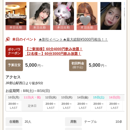
本日のイベント
🔥割引イベント🔥最大総額¥5000円相当！！
【ご新規様】60分4000円飲み放題！
ポケパラ
クーポン
【2名様～】60分3000円飲み放題！
初回料金
5,000
5,000
予算目安
円～
円～
(税サ込)
アクセス
JR郡山駅西口より徒歩5分
お盆期間：8/8(土)～8/16(日)
10日(月)
11日(火・祝)
12日(水)
13日(木)
14日(金)
15日(土)
16日(日)
17
20:00～
20:00～
20:00～
20:00～
20:00～
20:00～
20
定休日
LAST
LAST
LAST
LAST
LAST
LAST
L
在籍数
20人
席数
テーブル
10卓