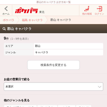
郡山のキャバクラ おすすめ一覧
東北
ホーム
他の地域
ログイン
郡山 キャバクラ
ポケパラ
福島 キャバクラ
郡山 キャバクラ
9
件
（1～9件を表示）
エリア
郡山
ジャンル
キャバクラ
検索条件を変更する
お盆の営業日で絞る
他のジャンルを見る