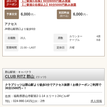
【ご新規/1名様】60分8000円飲み放題
ポケパラ
クーポン
【ご新規/2名様以上】60分5000円飲み放題
初回料金
6,000
6,000
予算目安
円～
円～
(税サ込)
アクセス
JR郡山駅西口より徒歩5分
カウンター
4席
在籍数
20人
席数
テーブル
8卓
営業時間
21:00～LAST
定休日
月曜
郡山駅前・キャバクラ
CLUB RITZ 郡山
(リッツ)
クラブリッツは郡山駅より徒歩3分でアクセス抜群！お得クーポンご利用で
30分1500円～！
：福島県郡山市駅前2-1-14 エリート24ビル4F
住所
：024-990-1415
：2件
求人情報
TEL
口ｺﾐ