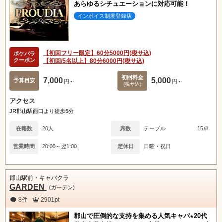
あらゆるシチュエーションに対応可能！
インボイス制度登録店
【初回フリー限定】60分5000円(税サ込)
ポケパラ
クーポン
【初回/5名以上】80分6000円(税サ込)
初回料金
7,000
5,000
予算目安
円～
円～
(税サ込)
アクセス
JR郡山駅西口より徒歩5分
在籍数
20人
席数
テーブル
15卓
営業時間
20:00～翌1:00
定休日
日曜・祝日
郡山駅前・キャバクラ
GARDEN
(ガーデン)
8件
2901pt
郡山で圧倒的な支持を集める人気キャバ★20代