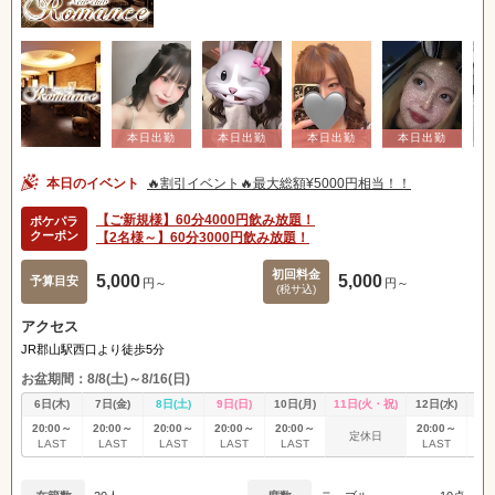
本日のイベント
🔥割引イベント🔥最大総額¥5000円相当！！
【ご新規様】60分4000円飲み放題！
ポケパラ
クーポン
【2名様～】60分3000円飲み放題！
初回料金
5,000
5,000
予算目安
円～
円～
(税サ込)
アクセス
JR郡山駅西口より徒歩5分
お盆期間：8/8(土)～8/16(日)
6日(木)
7日(金)
8日(土)
9日(日)
10日(月)
11日(火・祝)
12日(水)
13
20:00～
20:00～
20:00～
20:00～
20:00～
20:00～
20
定休日
LAST
LAST
LAST
LAST
LAST
LAST
L