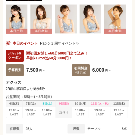
本日のイベント
Pablo ２周年イベント✨
🆕初回お試し★60分6000円全て込み！
ポケパラ
クーポン
早割★19:59迄60分3000円！
初回料金
7,500
6,000
予算目安
円～
円～
(税サ込)
アクセス
JR郡山駅西口より徒歩5分
お盆期間：8/8(土)～8/16(日)
6日(木)
7日(金)
8日(土)
9日(日)
10日(月)
11日(火・祝)
12日(水)
13
19:00～
19:00～
19:00～
19:00～
19:00～
19:00～
19
定休日
LAST
LAST
LAST
LAST
LAST
LAST
L
在籍数
25人
席数
テーブル
8卓