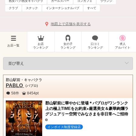
熟女パブ/熟女キャバクラ
ガールズバー
コンカフェ
ラウンジ
クラブ
スナック
インターナショナルパブ
すべて
地図上で店舗を表示する
お店
女の子
口コミ
求人
お店一覧
ランキング
ランキング
ランキング
アルバイト
郡山駅前・キャバクラ
PABLO
(パブロ)
58件
8454pt
郡山駅前に華やかに登場＊パブロがワンランク
上の極上TIMEをお約束★厳選美女＆豪華絢爛ラ
グジュアリー空間でみなさまを非日常へご招待
◎
インボイス制度登録店