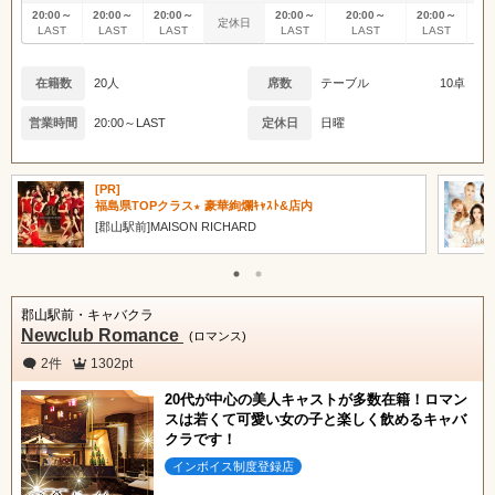
甲信越
会員ログイン
北陸
20:00～
20:00～
20:00～
20:00～
20:00～
20:00～
20
定休日
LAST
LAST
LAST
LAST
LAST
LAST
L
関東
女の子ログイン
静岡
在籍数
20人
席数
テーブル
10卓
営業時間
20:00～LAST
定休日
日曜
東海
店舗ログイン
関西
[PR]
中四国
新規会員登録
九州
郡山駅前★厳選美女 最上級のひと時を提供
[郡山駅前]CLUB CHERIE クラブシェリー
沖縄
全国TOP
郡山駅前・キャバクラ
Newclub Romance
(ロマンス)
2件
1302pt
20代が中心の美人キャストが多数在籍！ロマン
スは若くて可愛い女の子と楽しく飲めるキャバ
クラです！
インボイス制度登録店