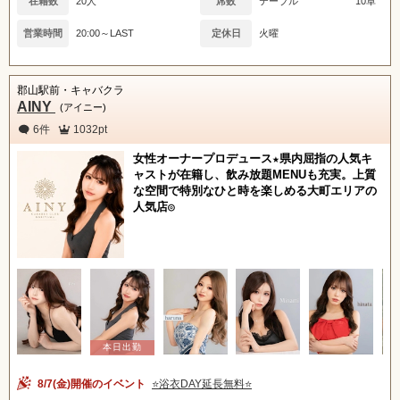
在籍数
20人
席数
テーブル
10卓
営業時間
20:00～LAST
定休日
火曜
郡山駅前・キャバクラ
AINY
(アイニー)
6件
1032pt
女性オーナープロデュース★県内屈指の人気キ
ャストが在籍し、飲み放題MENUも充実。上質
な空間で特別なひと時を楽しめる大町エリアの
人気店◎
8/7(金)開催のイベント
⭐️浴衣DAY延長無料⭐️