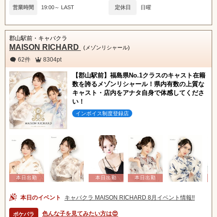
営業時間
19:00～ LAST
定休日
日曜
郡山駅前・キャバクラ
MAISON RICHARD
(メゾンリシャール)
62件
8304pt
【郡山駅前】福島県No.1クラスのキャスト在籍
数を誇るメゾンリシャール！県内有数の上質な
キャスト・店内をアナタ自身で体感してくださ
い！
インボイス制度登録店
本日のイベント
キャバクラ MAISON RICHARD 8月イベント情報!!
色んな子を見てみたい方は😍
ポケパラ