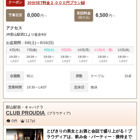
クーポン
30分SET料金２,０００円プラン🙌
初回料金
8,000
6,500
予算目安
円～
円～
(税サ込)
アクセス
JR郡山駅西口より徒歩4分
お盆期間：8/8(土)～8/16(日)
6日(木)
7日(金)
8日(土)
9日(日)
10日(月)
11日(火・祝)
12日(水)
13
19:30～
19:30～
19:30～
19:30～
19:30～
19:30～
19:30～
19
LAST
LAST
LAST
LAST
LAST
LAST
LAST
L
在籍数
50人
席数
テーブル
15卓
営業時間
19:30～LAST
定休日
無休
郡山駅前・キャバクラ
CLUB PROUDIA
(プラウディア)
0件
117pt
とびきりの美女とお酒と会話で盛り上がる！プ
ラウディアは、飲み会・パーティー・接待まで