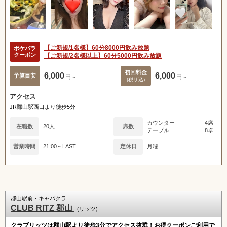
【ご新規/1名様】60分8000円飲み放題
ポケパラ
クーポン
【ご新規/2名様以上】60分5000円飲み放題
初回料金
6,000
6,000
予算目安
円～
円～
(税サ込)
アクセス
JR郡山駅西口より徒歩5分
カウンター
4席
在籍数
20人
席数
テーブル
8卓
営業時間
21:00～LAST
定休日
月曜
郡山駅前・キャバクラ
CLUB RITZ 郡山
(リッツ)
クラブリッツは郡山駅より徒歩3分でアクセス抜群！お得クーポンご利用で