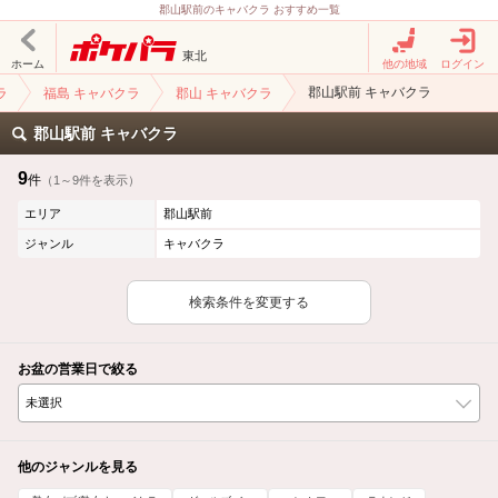
郡山駅前のキャバクラ おすすめ一覧
東北
ホーム
他の地域
ログイン
郡山駅前 キャバクラ
ラ
福島 キャバクラ
郡山 キャバクラ
郡山駅前 キャバクラ
9
件
（1～9件を表示）
エリア
郡山駅前
ジャンル
キャバクラ
検索条件を変更する
お盆の営業日で絞る
他のジャンルを見る