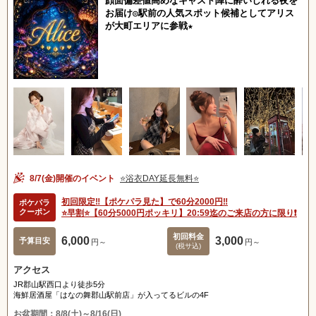
顔面偏差値高めなキャスト陣に酔いしれる夜を
お届け◎駅前の人気スポット候補としてアリス
が大町エリアに参戦★
8/7(金)開催のイベント
⭐️浴衣DAY延長無料⭐️
初回限定‼️【ポケパラ見た】で60分2000円‼️
ポケパラ
クーポン
⭐️早割⭐️【60分5000円ポッキリ】20:59迄のご来店の方に限り❗️
初回料金
6,000
3,000
予算目安
円～
円～
(税サ込)
アクセス
JR郡山駅西口より徒歩5分
海鮮居酒屋「はなの舞郡山駅前店」が入ってるビルの4F
お盆期間：8/8(土)～8/16(日)