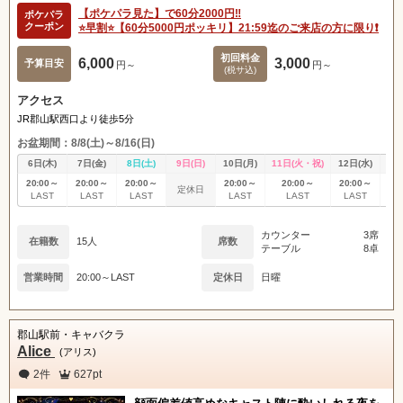
【ポケパラ見た】で60分2000円‼️
ポケパラ
クーポン
⭐️早割⭐️【60分5000円ポッキリ】21:59迄のご来店の方に限り❗️
初回料金
6,000
3,000
予算目安
円～
円～
(税サ込)
アクセス
JR郡山駅西口より徒歩5分
お盆期間：8/8(土)～8/16(日)
6日(木)
7日(金)
8日(土)
9日(日)
10日(月)
11日(火・祝)
12日(水)
13
20:00～
20:00～
20:00～
20:00～
20:00～
20:00～
20
定休日
LAST
LAST
LAST
LAST
LAST
LAST
L
カウンター
3席
在籍数
15人
席数
テーブル
8卓
営業時間
20:00～LAST
定休日
日曜
郡山駅前・キャバクラ
Alice
(アリス)
2件
627pt