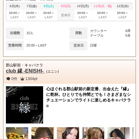
6日(木)
7日(金)
8日(土)
9日(日)
10日(月)
11日(火・祝)
12日(水)
13
20:00～
20:00～
20:00～
20:00～
20:00～
20:00～
20
定休日
LAST
LAST
LAST
LAST
LAST
LAST
L
カウンター
6席
在籍数
10人
席数
テーブル
5卓
営業時間
20:00～LAST
定休日
日曜
郡山駅前・キャバクラ
club 縁 -ENISHI-
(エニシ)
0件
1304pt
心ほぐれる郡山駅前の新定番、出会えた『縁』
に乾杯。ひとりでも仲間とでも！さまざまなシ
チュエーションでライトに楽しめるキャバクラ
◎