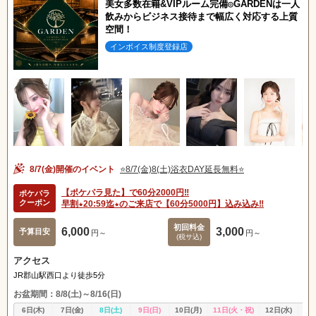
美女多数在籍&VIPルーム完備◎GARDENは一人
飲みからビジネス接待まで幅広く対応する上質
空間！
インボイス制度登録店
8/7(金)開催のイベント
⭐️8/7(金)8(土)浴衣DAY延長無料⭐️
【ポケパラ見た】で60分2000円‼️
ポケパラ
クーポン
早割★20:59迄★のご来店で【60分5000円】込み込み‼️
初回料金
6,000
3,000
予算目安
円～
円～
(税サ込)
アクセス
JR郡山駅西口より徒歩5分
北海道
東北
お盆期間：8/8(土)～8/16(日)
6日(木)
7日(金)
8日(土)
9日(日)
10日(月)
11日(火・祝)
12日(水)
13