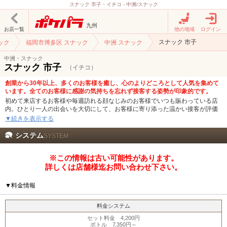
スナック 市子・イチコ - 中洲/スナック
九州
お店一覧
他の地域
ログイン
スナック 市子
ック
福岡市博多区 スナック
中洲 スナック
中洲・スナック
スナック 市子
（イチコ）
創業から30年以上、多くのお客様を癒し、心のよりどころとして人気を集めて
います。全てのお客様に感謝の気持ちを忘れず接客する姿勢が印象的です。
初めて来店するお客様や毎週訪れる顔なじみのお客様でいつも賑わっている店
内。ひとり一人の出会いを大切にして、お客様に寄り添った温かい接客が評価
されています。いつも明るい表情で楽しそうに働いている女性たち。素敵な笑
▼続きを表示する
顔で話しかけられると心が和み、気分がほっこりします。
システム
SYSTEM
※この情報は古い可能性があります。
詳しくは店舗様迄お問い合わせ下さい。
▼料金情報
料金システム
セット料金 4,200円
ボトル 7,350円～