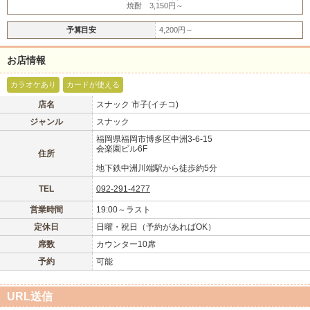
焼酎 3,150円～
予算目安
4,200円～
北海道
東北
このお店をシェアする
お店情報
甲信越
会員ログイン
北陸
カラオケあり
カードが使える
店名
スナック 市子(イチコ)
LINE
X (旧Twitter)
関東
女の子ログイン
静岡
ジャンル
スナック
お店のURLをコピー
福岡県福岡市博多区中洲3-6-15
会楽園ビル6F
住所
東海
店舗ログイン
関西
地下鉄中洲川端駅から徒歩約5分
TEL
092-291-4277
中四国
新規会員登録
九州
営業時間
19:00～ラスト
定休日
日曜・祝日（予約があればOK）
沖縄
全国TOP
席数
カウンター10席
予約
可能
URL送信