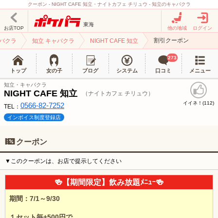
クーポン - NIGHT CAFE 知立・ナイトカフェ チリュウ - 知立のキャバクラ
東海
お店TOP
他の地域
ログイン
割引クーポン
ャバクラ
知立 キャバクラ
NIGHT CAFE 知立
273
トップ
女の子
ブログ
システム
口コミ
メニュー
知立・キャバクラ
NIGHT CAFE 知立
（ナイトカフェ チリュウ）
イイネ！(
)
112
0566-82-7252
TEL：
インボイス制度登録店
クーポン
▼このクーポンは、お店で提示してください
🍻【期間限定】飲み放題ﾒﾆｭｰ🍻
期間：7/1～9/30
１セット毎+500円で