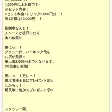
このお店をシェアする
4,000円以上お得です♪
※セット内容：
甲信越
会員ログイン
北陸
2セット料金+ドリンク2,000円分！！
※1名様は10,000円！！
LINE
X (旧Twitter)
関東
女の子ログイン
静岡
期間中なんと！
お店のURLをコピー
チャームが枝豆になり
店舗ログイン
関西
東海
食べ放題✨
更にっ！！
中四国
新規会員登録
九州
タクシー代、パーキング代を
お店が負担♫
※上限2,000円までとなります。
沖縄
全国TOP
(領収書と引換)
更にっ！！更にっ！！
来店者様全員にプレゼント📦♫
しかもっ！！
延長毎に追加でプレゼント📦♫
スタッフ一同、