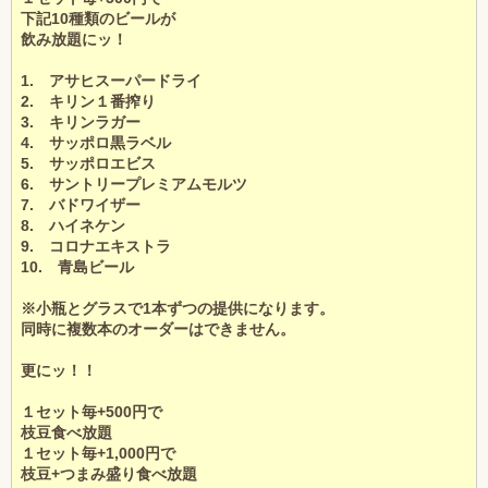
下記10種類のビールが
飲み放題にッ！
1. アサヒスーパードライ
2. キリン１番搾り
3. キリンラガー
4. サッポロ黒ラベル
5. サッポロエビス
6. サントリープレミアムモルツ
7. バドワイザー
8. ハイネケン
9. コロナエキストラ
10. 青島ビール
※小瓶とグラスで1本ずつの提供になります。
同時に複数本のオーダーはできません。
更にッ！！
１セット毎+500円で
枝豆食べ放題
１セット毎+1,000円で
枝豆+つまみ盛り食べ放題