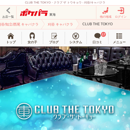
CLUB THE TOKYO・クラブ ザ トウキョウ - 刈谷/キャバクラ
東海
お店一覧
他の地域
ログイン
CLUB THE TOKYO
刈谷/知立/西尾 キャバクラ
刈谷 キャバクラ
17
トップ
女の子
ブログ
システム
口コミ
メニュー