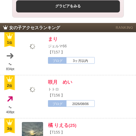
グラビアをみる
女の子アクセスランキング
RANKING
まり
1
位
ジェルマ66
【T157 】
ブログ
3ヶ月以内
🐾
834pt
咲月 めい
2
位
トトロ
【T156 】
ブログ
2026/08/06
🐾
408pt
橘 りえる
(25)
3
位
【T155 】