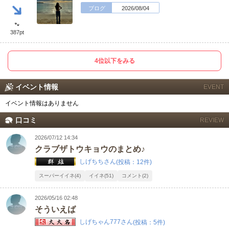
ブログ
2026/08/04
🐾
387pt
4位以下をみる
北海道
東北
イベント情報
EVENT
このお店をシェアする
イベント情報はありません
甲信越
会員ログイン
北陸
口コミ
REVIEW
LINE
X (旧Twitter)
関東
女の子ログイン
静岡
2026/07/12 14:34
クラブザトウキョウのまとめ♪
お店のURLをコピー
しげちちさん
(投稿：12件)
店舗ログイン
関西
東海
スーパーイイネ(4)
イイネ(51)
コメント(2)
中四国
新規会員登録
九州
2026/05/16 02:48
そういえば
沖縄
全国TOP
しげちゃん777さん
(投稿：5件)