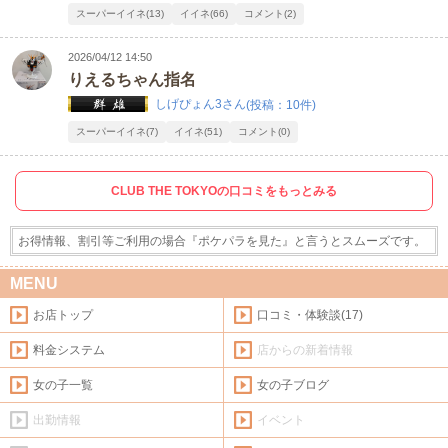
スーパーイイネ(13)
イイネ(66)
コメント(2)
2026/04/12 14:50
りえるちゃん指名
しげぴょん3さん
(投稿：10件)
スーパーイイネ(7)
イイネ(51)
コメント(0)
CLUB THE TOKYOの口コミをもっとみる
お得情報、割引等ご利用の場合『ポケパラを見た』と言うとスムーズです。
MENU
お店トップ
口コミ・体験談(17)
料金システム
店からの新着情報
女の子一覧
女の子ブログ
出勤情報
イベント