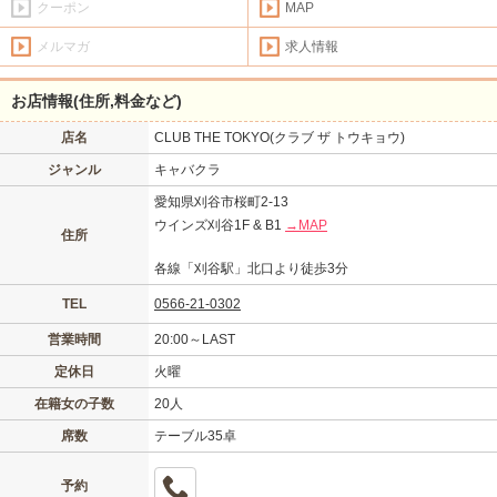
クーポン
MAP
メルマガ
求人情報
お店情報(住所,料金など)
店名
CLUB THE TOKYO(クラブ ザ トウキョウ)
ジャンル
キャバクラ
愛知県刈谷市桜町2-13
ウインズ刈谷1F & B1
→MAP
住所
各線「刈谷駅」北口より徒歩3分
TEL
0566-21-0302
営業時間
20:00～LAST
定休日
火曜
在籍女の子数
20人
席数
テーブル35卓
予約