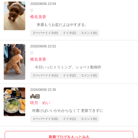
2026/08/06 23:54
♡
椎名美香
来週もうお盆だよはやすぎる。
スーパーイイネ(0)
イイネ(2)
コメント(0)
2026/08/06 23:52
♡
椎名美香
今日いったトリミング、ショート動画作
スーパーイイネ(1)
イイネ(2)
コメント(0)
2026/08/06 22:35
👼🏻
咲月 めい
何書けばいいかわからなくて 更新できずに
スーパーイイネ(0)
イイネ(1)
コメント(0)
新着ブログをもっとみる