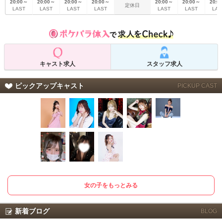
20:00～
20:00～
20:00～
20:00～
20:00～
20:00～
20:0
スタッフも、すべてホスピタリティにあふれ、お客様に快適な時間を過ごせる
定休日
LAST
LAST
LAST
LAST
LAST
LAST
LAS
ようにしています。 お客様のご要望に合わせて最適なご案内をし、思い出に残
る特別な夜を演出いたします。
各種パーティーやイベント、接待や記念日など、様々なシーンでご利用いただ
けます。 個室も完備しており、プライベートな空間でのパーティーや接待に最
適です。
常に新しいサービスを提供し、お客様に感動と驚きを与えることを目指してい
キャスト求人
スタッフ求人
ます。お客様にとって、特別な夜になるよう、全力でおもてなしいたします。
ピックアップキャスト
PICKUP CAST
女の子をもっとみる
新着ブログ
BLOG