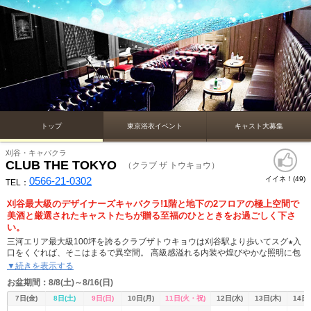
トップ
東京浴衣イベント
キャスト大募集
刈谷・キャバクラ
CLUB THE TOKYO
（クラブ ザ トウキョウ）
0566-21-0302
イイネ！(
)
49
TEL：
刈谷最大級のデザイナーズキャバクラ!1階と地下の2フロアの極上空間で
美酒と厳選されたキャストたちが贈る至福のひとときをお過ごしく下さ
い。
三河エリア最大級100坪を誇るクラブザトウキョウは刈谷駅より歩いてスグ★入
口をくぐれば、そこはまるで異空間。 高級感溢れる内装や煌びやかな照明に包
まれ、気品あふれる空気が漂い、興奮と感動を覚えることでしょう。
▼続きを表示する
お盆期間：8/8(土)～8/16(日)
厳選された銘柄のシャンパンやワインもご用意しております。またカクテルや
ノンアルコールドリンクも充実しており、お客様のお好みに合わせて、ドリン
7日(金)
8日(土)
9日(日)
10日(月)
11日(火・祝)
12日(水)
13日(木)
14日(
クメニューをご提供しています。